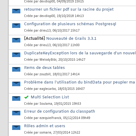
Créée par
devdiop00
, 04/09/2019 15h15
retourner un fichier pdf sur la racine du projet
Créée par
devdiop00
, 19/10/2018 14h13
Configuration de plusieurs schémas Postgresql
Créée par
drieu13
, 06/10/2017 15h17
[Actualité]
Nouveauté de Grails 3.3.1
Créée par
drieu13
, 06/10/2017 11h00
DuplicateKeyException lors de la sauvegarde d'un nouve
Créée par
MelodyBibi
, 20/10/2015 14h27
Items de deux tables
Créée par
zouzbill
, 18/01/2017 14h14
Problème dans l'utilisation du bindData pour peupler m
Créée par
eaglecarbo
, 18/03/2015 16h07
Multi Selection List
Créée par
Soulama
, 19/01/2015 19h53
Erreur de configuration du classpath
Créée par
ezequielfranck
, 05/12/2014 09h49
Rôles admin et users
Créée par
somarie
, 27/03/2014 12h22