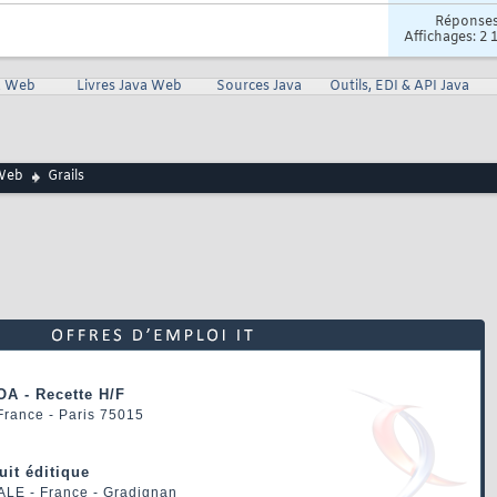
Réponse
Affichages: 2 
va Web
Livres Java Web
Sources Java
Outils, EDI & API Java
Web
Grails
OA - Recette H/F
 France - Paris 75015
uit éditique
ALE
- France - Gradignan