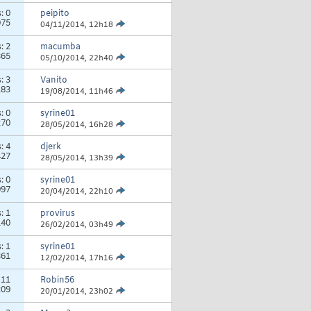
s:
0
peipito
075
04/11/2014,
12h18
s:
2
macumba
365
05/10/2014,
22h40
s:
3
Vanito
183
19/08/2014,
11h46
s:
0
syrine01
270
28/05/2014,
16h28
s:
4
djerk
427
28/05/2014,
13h39
s:
0
syrine01
997
20/04/2014,
22h10
s:
1
provirus
140
26/02/2014,
03h49
s:
1
syrine01
361
12/02/2014,
17h16
:
11
Robin56
209
20/01/2014,
23h02