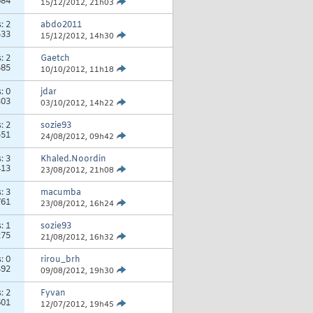
684
15/12/2012,
21h03
s:
2
abdo2011
533
15/12/2012,
14h30
s:
2
Gaetch
585
10/10/2012,
11h18
s:
0
jdar
303
03/10/2012,
14h22
s:
2
sozie93
551
24/08/2012,
09h42
s:
3
Khaled.Noordin
413
23/08/2012,
21h08
s:
3
macumba
761
23/08/2012,
16h24
s:
1
sozie93
275
21/08/2012,
16h32
s:
0
rirou_brh
492
09/08/2012,
19h30
s:
2
Fyvan
601
12/07/2012,
19h45