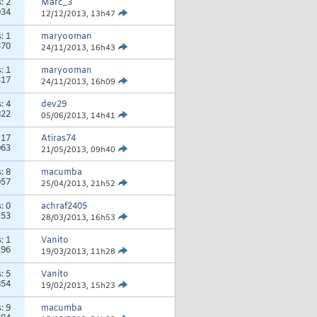
s:
2
Marc_3
034
12/12/2013,
13h47
s:
1
maryooman
370
24/11/2013,
16h43
s:
1
maryooman
317
24/11/2013,
16h09
s:
4
dev29
822
05/06/2013,
14h41
:
17
Atiras74
063
21/05/2013,
09h40
s:
8
macumba
057
25/04/2013,
21h52
s:
0
achraf2405
153
28/03/2013,
16h53
s:
1
Vanito
196
19/03/2013,
11h28
s:
5
Vanito
854
19/02/2013,
15h23
s:
9
macumba