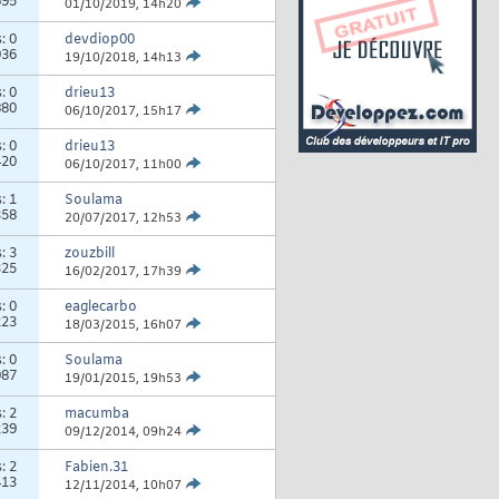
695
01/10/2019,
14h20
s:
0
devdiop00
936
19/10/2018,
14h13
s:
0
drieu13
880
06/10/2017,
15h17
s:
0
drieu13
420
06/10/2017,
11h00
s:
1
Soulama
358
20/07/2017,
12h53
s:
3
zouzbill
325
16/02/2017,
17h39
s:
0
eaglecarbo
223
18/03/2015,
16h07
s:
0
Soulama
087
19/01/2015,
19h53
s:
2
macumba
239
09/12/2014,
09h24
s:
2
Fabien.31
413
12/11/2014,
10h07