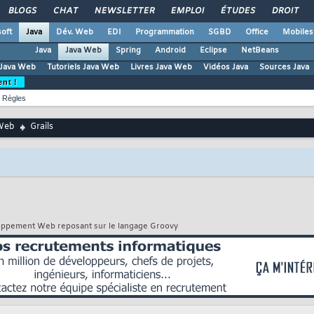
BLOGS
CHAT
NEWSLETTER
EMPLOI
ÉTUDES
DROIT
oft
Java
Dév. Web
EDI
Programmation
SGBD
Office
Mobiles
Java
Java Web
Spring
Android
Eclipse
NetBeans
Java Web
Tutoriels Java Web
Livres Java Web
Vidéos Java
Sources Java
ent !
Règles
Web
Grails
eloppement Web reposant sur le langage Groovy