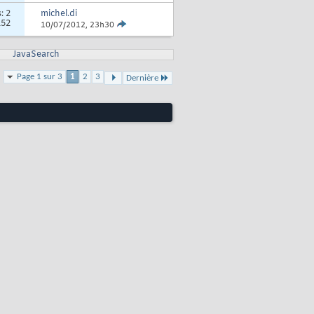
s:
2
michel.di
152
10/07/2012,
23h30
JavaSearch
Page 1 sur 3
1
2
3
Dernière