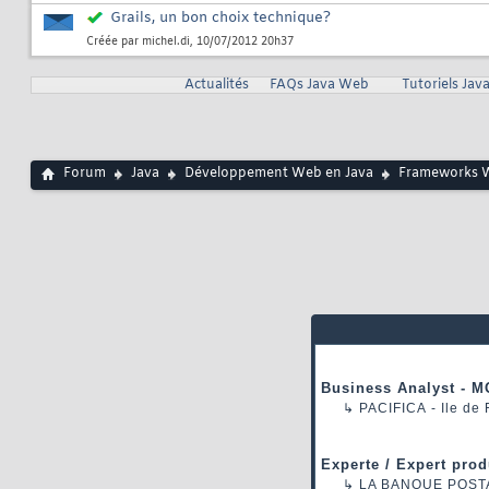
Grails, un bon choix technique?
Créée par
michel.di
, 10/07/2012 20h37
Actualités
FAQs Java Web
Tutoriels Ja
Forum
Java
Développement Web en Java
Frameworks 
Business Analyst - M
↳
PACIFICA
- Ile de
Experte / Expert prod
↳
LA BANQUE POST