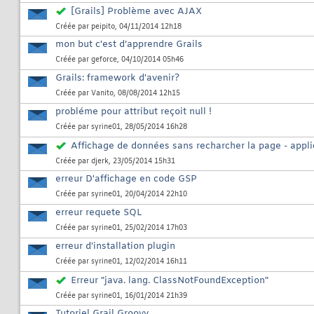
[Grails] Problème avec AJAX
Créée par
peipito
, 04/11/2014 12h18
mon but c'est d’apprendre Grails
Créée par
geforce
, 04/10/2014 05h46
Grails: framework d'avenir?
Créée par
Vanito
, 08/08/2014 12h15
probléme pour attribut reçoit null !
Créée par
syrine01
, 28/05/2014 16h28
Affichage de données sans recharcher la page - applic
Créée par
djerk
, 23/05/2014 15h31
erreur D'affichage en code GSP
Créée par
syrine01
, 20/04/2014 22h10
erreur requete SQL
Créée par
syrine01
, 25/02/2014 17h03
erreur d'installation plugin
Créée par
syrine01
, 12/02/2014 16h11
Erreur "java. lang. ClassNotFoundException"
Créée par
syrine01
, 16/01/2014 21h39
Tutoriel Grail Groovy