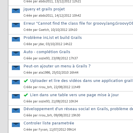
Créée par
abdo2011
, 13/12/2012 12h21
jquery et grails projet
Créée par
abdo2011
, 14/12/2012 10h42
Erreur "Cannot find the class file for groovy.lang.GroovyO
Créée par
Gaetch
, 10/10/2012 10h10
Problème inList et build Grails
Créée par
jdar
, 03/10/2012 14h22
Auto - complétion Grails
Créée par
sozie93
, 23/08/2012 17h37
Peut-on ajouter un menu à Grails ?
Créée par
ala1986
, 25/02/2010 16h44
Uploader et lire des vidéos dans une application grai
Créée par
rirou_brh
, 22/08/2012 11h49
Lien dans une table vers une page mise à jour
Créée par
sozie93
, 21/08/2012 10h34
Développement d'un réseau social en Grails, problème d
Créée par
rirou_brh
, 09/08/2012 19h30
Controler liste parametrée
Créée par
Fyvan
, 11/07/2012 09h14