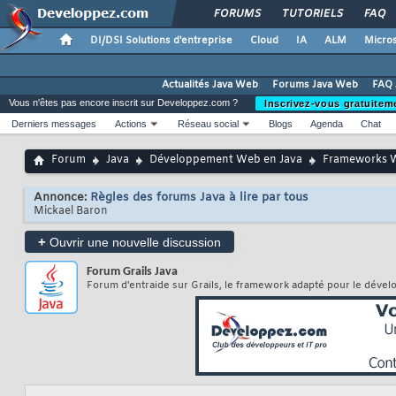
FORUMS
TUTORIELS
FAQ
DI/DSI Solutions d'entreprise
Cloud
IA
ALM
Micros
Actualités Java Web
Forums Java Web
FAQ 
Vous n'êtes pas encore inscrit sur Developpez.com ?
Inscrivez-vous gratuitem
Derniers messages
Actions
Réseau social
Blogs
Agenda
Chat
Forum
Java
Développement Web en Java
Frameworks 
Annonce:
Règles des forums Java à lire par tous
Mickael Baron
+
Ouvrir une nouvelle discussion
Forum
Grails Java
Forum d'entraide sur Grails, le framework adapté pour le dév