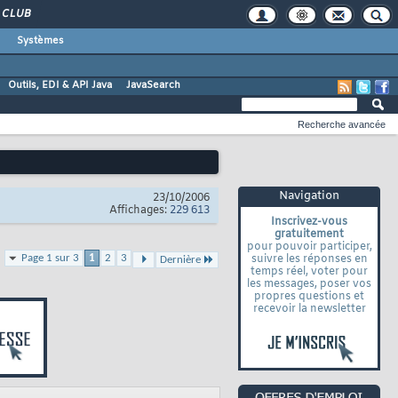
CLUB
Systèmes
Outils, EDI & API Java
JavaSearch
Recherche avancée
Navigation
23/10/2006
Affichages:
229 613
Inscrivez-vous
gratuitement
pour pouvoir participer,
Page 1 sur 3
1
2
3
suivre les réponses en
Dernière
temps réel, voter pour
les messages, poser vos
propres questions et
recevoir la newsletter