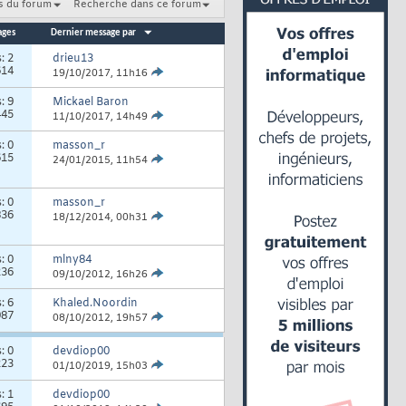
s du forum
Recherche dans ce forum
ages
Dernier message par
s:
2
drieu13
614
19/10/2017,
11h16
s:
9
Mickael Baron
445
11/10/2017,
14h49
s:
0
masson_r
615
24/01/2015,
11h54
s:
0
masson_r
836
18/12/2014,
00h31
s:
0
mlny84
236
09/10/2012,
16h26
s:
6
Khaled.Noordin
987
08/10/2012,
19h57
s:
0
devdiop00
223
01/10/2019,
15h03
s:
1
devdiop00