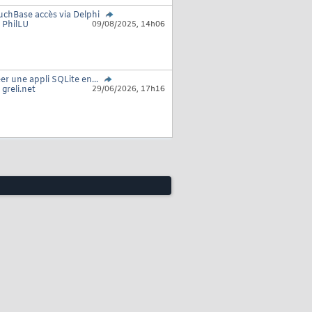
chBase accès via Delphi
r
PhilLU
09/08/2025,
14h06
er une appli SQLite en...
r
greli.net
29/06/2026,
17h16