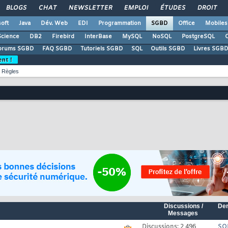
BLOGS
CHAT
NEWSLETTER
EMPLOI
ÉTUDES
DROIT
oft
Java
Dév. Web
EDI
Programmation
SGBD
Office
Mobiles
Science
DB2
Firebird
InterBase
MySQL
NoSQL
PostgreSQL
O
orums SGBD
FAQ SGBD
Tutoriels SGBD
SQL
Outils SGBD
Livres SGBD
ent !
Règles
Discussions /
Der
Messages
Discussions: 2 496
SQL