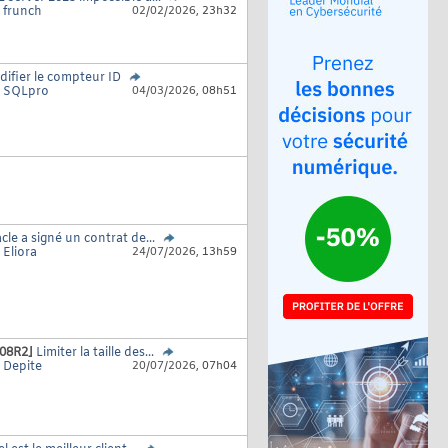
r
frunch
02/02/2026,
23h32
ifier le compteur ID
r
SQLpro
04/03/2026,
08h51
cle a signé un contrat de...
r
Eliora
24/07/2026,
13h59
08R2]
Limiter la taille des...
r
Depite
20/07/2026,
07h04