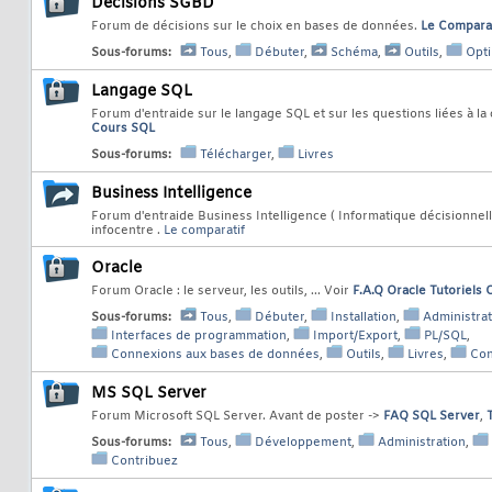
Décisions SGBD
Forum de décisions sur le choix en bases de données.
Le Comparat
Sous-forums:
Tous
,
Débuter
,
Schéma
,
Outils
,
Opti
Langage SQL
Forum d'entraide sur le langage SQL et sur les questions liées à l
Cours SQL
Sous-forums:
Télécharger
,
Livres
Business Intelligence
Forum d'entraide Business Intelligence ( Informatique décisionnelle
infocentre .
Le comparatif
Oracle
Forum Oracle : le serveur, les outils, ... Voir
F.A.Q Oracle
Tutoriels 
Sous-forums:
Tous
,
Débuter
,
Installation
,
Administrat
Interfaces de programmation
,
Import/Export
,
PL/SQL
,
Connexions aux bases de données
,
Outils
,
Livres
,
Con
MS SQL Server
Forum Microsoft SQL Server. Avant de poster ->
FAQ SQL Server
,
Sous-forums:
Tous
,
Développement
,
Administration
,
Contribuez