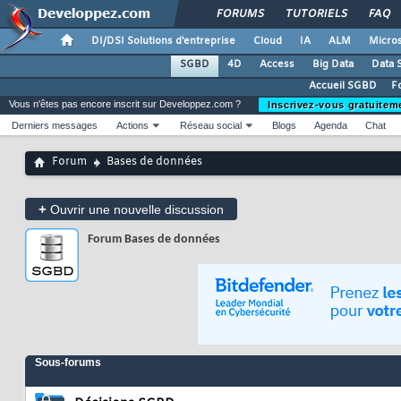
FORUMS
TUTORIELS
FAQ
DI/DSI Solutions d'entreprise
Cloud
IA
ALM
Micros
SGBD
4D
Access
Big Data
Data 
Accueil SGBD
F
Vous n'êtes pas encore inscrit sur Developpez.com ?
Inscrivez-vous gratuitem
Derniers messages
Actions
Réseau social
Blogs
Agenda
Chat
Forum
Bases de données
+
Ouvrir une nouvelle discussion
Forum
Bases de données
Sous-forums