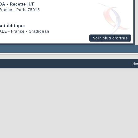
OA - Recette H/F
 France - Paris 75015
uit éditique
ALE
- France - Gradignan
Voir plus d'offres
Nou