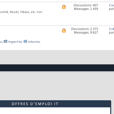
de
ce
Discussions: 407
Cou
Voir
forum
Messages: 1 459
pa
le
chDB, Neo4J, HBase, etc. Voir
flux
RSS
de
ce
forum
Discussions: 2 373
Cré
Voir
Messages: 9 627
pa
le
flux
RSS
ox
,
HyperFile
,
Informix
,
de
ce
forum