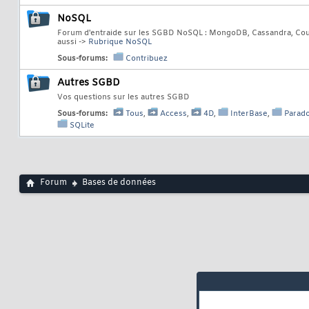
NoSQL
Forum d'entraide sur les SGBD NoSQL : MongoDB, Cassandra, Cou
aussi ->
Rubrique NoSQL
Sous-forums:
Contribuez
Autres SGBD
Vos questions sur les autres SGBD
Sous-forums:
Tous
,
Access
,
4D
,
InterBase
,
Parad
SQLite
Forum
Bases de données