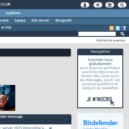
CLUB
Systèmes
racle
Sybase
SQL-Server
MongoDB
 et SQL
Recherche avancée
Navigation
Inscrivez-vous
gratuitement
pour pouvoir participer,
suivre les réponses en
temps réel, voter pour
les messages, poser vos
propres questions et
recevoir la newsletter
nier message
 server 2025 impossible à...