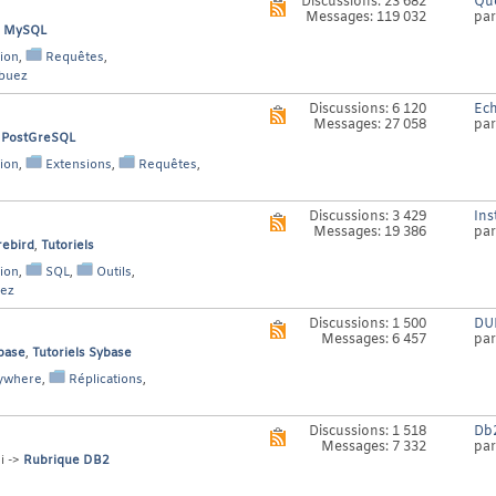
Discussions: 23 682
Que
Voir
Messages: 119 032
pa
le
s MySQL
flux
RSS
ion
,
Requêtes
,
de
ibuez
ce
forum
Discussions: 6 120
Ech
Voir
Messages: 27 058
pa
le
s PostGreSQL
flux
RSS
ion
,
Extensions
,
Requêtes
,
de
ce
forum
Discussions: 3 429
Ins
Voir
Messages: 19 386
pa
le
rebird
,
Tutoriels
flux
RSS
ion
,
SQL
,
Outils
,
de
gez
ce
forum
Discussions: 1 500
DUM
Voir
Messages: 6 457
pa
le
base
,
Tutoriels Sybase
flux
RSS
ywhere
,
Réplications
,
de
ce
forum
Discussions: 1 518
Db2
Voir
Messages: 7 332
pa
le
i ->
Rubrique DB2
flux
RSS