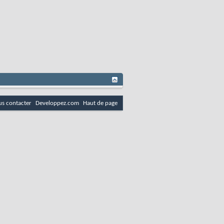
s contacter
Developpez.com
Haut de page