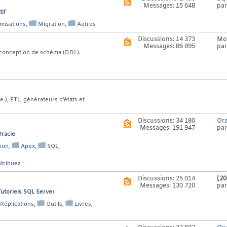
Voir
Messages: 15 648
pa
le
if
flux
RSS
misations
,
Migration
,
Autres
de
ce
Discussions: 14 373
Mod
Voir
forum
Messages: 86 895
pa
le
a conception de schéma (DDL).
flux
RSS
de
ce
forum
 ), ETL, générateurs d'états et
Discussions: 34 180
Ora
Voir
Messages: 191 947
pa
le
Oracle
flux
RSS
ion
,
Apex
,
SQL
,
de
ce
tribuez
forum
Discussions: 25 014
[20
Voir
Messages: 130 720
pa
le
Tutoriels SQL Server
flux
RSS
Réplications
,
Outils
,
Livres
,
de
ce
forum