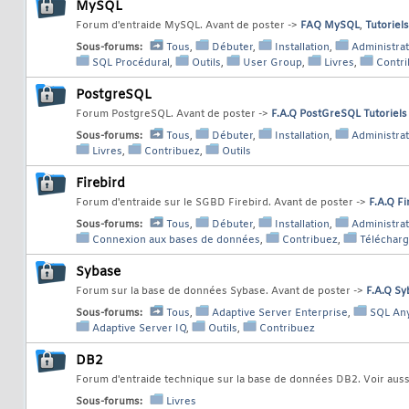
MySQL
Forum d'entraide MySQL. Avant de poster ->
FAQ MySQL
,
Tutoriel
Sous-forums:
Tous
,
Débuter
,
Installation
,
Administrat
SQL Procédural
,
Outils
,
User Group
,
Livres
,
Contr
PostgreSQL
Forum PostgreSQL. Avant de poster ->
F.A.Q PostGreSQL
Tutoriel
Sous-forums:
Tous
,
Débuter
,
Installation
,
Administrat
Livres
,
Contribuez
,
Outils
Firebird
Forum d'entraide sur le SGBD Firebird. Avant de poster ->
F.A.Q Fi
Sous-forums:
Tous
,
Débuter
,
Installation
,
Administrat
Connexion aux bases de données
,
Contribuez
,
Téléchar
Sybase
Forum sur la base de données Sybase. Avant de poster ->
F.A.Q Sy
Sous-forums:
Tous
,
Adaptive Server Enterprise
,
SQL An
Adaptive Server IQ
,
Outils
,
Contribuez
DB2
Forum d'entraide technique sur la base de données DB2. Voir auss
Sous-forums:
Livres