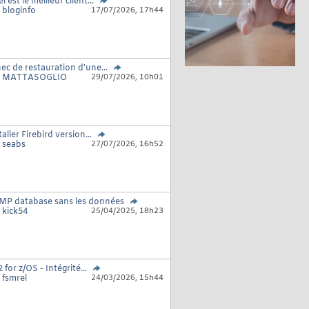
l est le meilleur client...
r
bloginfo
17/07/2026,
17h44
ec de restauration d'une...
r
MATTASOGLIO
29/07/2026,
10h01
taller Firebird version...
r
seabs
27/07/2026,
16h52
P database sans les données
r
kick54
25/04/2025,
18h23
 for z/OS - Intégrité...
r
fsmrel
24/03/2026,
15h44