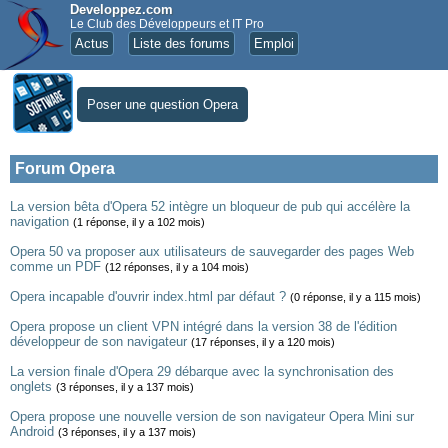
Developpez.com
Le Club des Développeurs et IT Pro
Actus
Liste des forums
Emploi
Poser une question Opera
Forum Opera
La version bêta d'Opera 52 intègre un bloqueur de pub qui accélère la
navigation
(1 réponse, il y a 102 mois)
Opera 50 va proposer aux utilisateurs de sauvegarder des pages Web
comme un PDF
(12 réponses, il y a 104 mois)
Opera incapable d'ouvrir index.html par défaut ?
(0 réponse, il y a 115 mois)
Opera propose un client VPN intégré dans la version 38 de l'édition
développeur de son navigateur
(17 réponses, il y a 120 mois)
La version finale d'Opera 29 débarque avec la synchronisation des
onglets
(3 réponses, il y a 137 mois)
Opera propose une nouvelle version de son navigateur Opera Mini sur
Android
(3 réponses, il y a 137 mois)