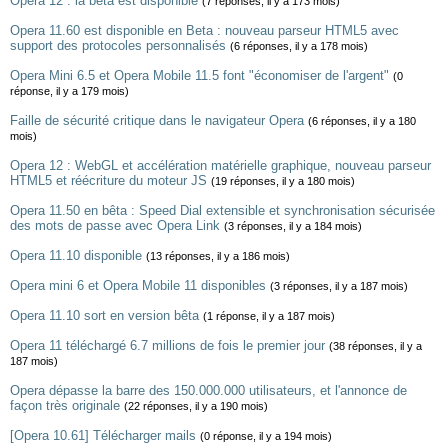
Opera 12 : la beta est disponible
(7 réponses, il y a 173 mois)
Opera 11.60 est disponible en Beta : nouveau parseur HTML5 avec
support des protocoles personnalisés
(6 réponses, il y a 178 mois)
Opera Mini 6.5 et Opera Mobile 11.5 font "économiser de l'argent"
(0
réponse, il y a 179 mois)
Faille de sécurité critique dans le navigateur Opera
(6 réponses, il y a 180
mois)
Opera 12 : WebGL et accélération matérielle graphique, nouveau parseur
HTML5 et réécriture du moteur JS
(19 réponses, il y a 180 mois)
Opera 11.50 en bêta : Speed Dial extensible et synchronisation sécurisée
des mots de passe avec Opera Link
(3 réponses, il y a 184 mois)
Opera 11.10 disponible
(13 réponses, il y a 186 mois)
Opera mini 6 et Opera Mobile 11 disponibles
(3 réponses, il y a 187 mois)
Opera 11.10 sort en version bêta
(1 réponse, il y a 187 mois)
Opera 11 téléchargé 6.7 millions de fois le premier jour
(38 réponses, il y a
187 mois)
Opera dépasse la barre des 150.000.000 utilisateurs, et l'annonce de
façon très originale
(22 réponses, il y a 190 mois)
[Opera 10.61] Télécharger mails
(0 réponse, il y a 194 mois)