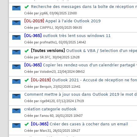
Recherche des messages dans la boîte de réception 
Créée par
jcp66
, 03/06/2025 22h00
[OL-2019]
Appel à l’aide Outlook 2019
Créée par
CIAPPILI
, 30/05/2025 06h35
[OL-365]
outlook très lent sous windows 11
Créée par
profmaths1
, 02/05/2025 14h42
[Toutes versions]
Outlook & VBA / Selection d'un réper
Créée par
SR.SFC
, 30/04/2025 12h28
[OL-365]
Copier les rendez-vous d'un calendrier partagé
Créée par
Volodim23
, 22/04/2024 08h52
[OL-2019]
Outlook 2021 - Accusé de réception ne fon
Créée par
Berquin
, 23/02/2025 11h41
Comment mettre à jour sous dans Outlook 2019 le mot 
Créée par
riga94120
, 07/12/2024 17h19
création categorie outlook
Créée par
Fanou 60
, 16/01/2025 10h07
[OL-365]
Créer des cases à cocher dans un email
Créée par
Marc31
, 26/02/2025 10h27