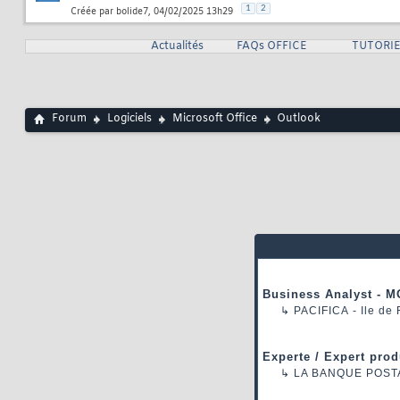
1
2
Créée par
bolide7
, 04/02/2025 13h29
Actualités
FAQs OFFICE
TUTORIE
Forum
Logiciels
Microsoft Office
Outlook
Business Analyst - M
↳
PACIFICA
- Ile de
Experte / Expert prod
↳
LA BANQUE POST