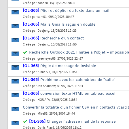
Créée par
bond70
, 15/10/2025 09h05
[OL-365]
Plier et déplier du texte dans un mail
Créée par
sam01
, 09/10/2025 10h47
[OL-365]
Mails Gmails reçus en double
Créée par
Daejung
, 18/08/2025 12h23
[OL-365]
Recherche d'un contact
Créée par
Daejung
, 10/08/2025 11h50
Recherche Outlook 2021 limitée à l’objet – impossibl
Créée par
greeneyes85
, 27/06/2025 22h37
[OL-365]
Règle de messagerie invisible
Créée par
runner77
, 01/07/2025 15h51
[OL-365]
Problème avec les calendriers de "salle"
Créée par
Jon Shannow
, 01/07/2025 11h24
[OL-365]
conversion texte HTML en tableau excel
Créée par
HOUAFA
, 22/06/2025 21h54
Convertir la totalité d'un fichier CSV en n contacts vcard 
Créée par
Mire55
, 25/09/2007 18h44
[OL-365]
Changer l'adresse mail de la réponse
Créée par
Denis Placé
, 16/06/2025 11h12