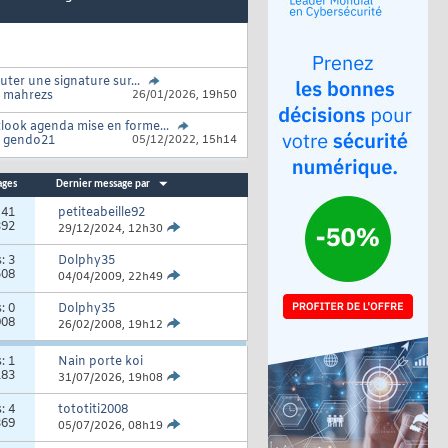
uter une signature sur...
r
mahrezs
26/01/2026,
19h50
look agenda mise en forme...
r
gendo21
05/12/2022,
15h14
ages
Dernier message par
:
41
petiteabeille92
392
29/12/2024,
12h30
s:
3
Dolphy35
508
04/04/2009,
22h49
s:
0
Dolphy35
008
26/02/2008,
19h12
s:
1
Nain porte koi
183
31/07/2026,
19h08
s:
4
tototiti2008
369
05/07/2026,
08h19