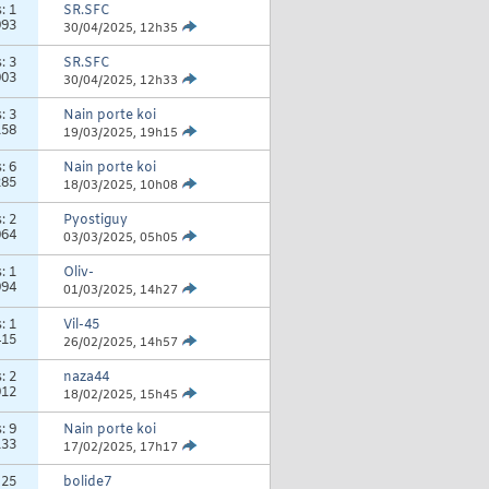
s:
1
SR.SFC
993
30/04/2025,
12h35
s:
3
SR.SFC
003
30/04/2025,
12h33
s:
3
Nain porte koi
158
19/03/2025,
19h15
s:
6
Nain porte koi
285
18/03/2025,
10h08
s:
2
Pyostiguy
064
03/03/2025,
05h05
s:
1
Oliv-
994
01/03/2025,
14h27
s:
1
Vil-45
415
26/02/2025,
14h57
s:
2
naza44
912
18/02/2025,
15h45
s:
9
Nain porte koi
133
17/02/2025,
17h17
:
25
bolide7