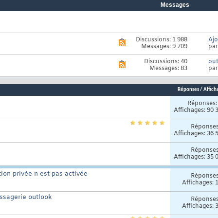
Messages
Discussions: 1 988
Ajo
Voir
Messages: 9 709
pa
le
flux
RSS
Discussions: 40
out
Voir
de
Messages: 83
pa
le
ce
flux
forum
RSS
de
Réponses
/
Affich
ce
Réponses
forum
Affichages: 90 
Réponse
Affichages: 36 
Réponse
Affichages: 35 
ion privée n est pas activée
Réponse
Affichages: 
ssagerie outlook
Réponse
Affichages: 