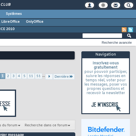
CLUB
Systèmes
 LibreOffice
OnlyOffice
ICE 2010
Recherche avancée
Navigation
Inscrivez-vous
gratuitement
pour pouvoir participer,
...
suivre les réponses en
1
2
3
4
5
11
51
Dernière
temps réel, voter pour
les messages, poser vos
propres questions et
recevoir la newsletter
s du forum
Recherche dans ce forum
nier message