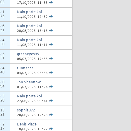
203
17/10/2025,
11h33
s:
1
Nain porte koi
975
11/10/2025,
17h32
s:
6
Nain porte koi
251
20/08/2025,
15h15
s:
4
Nain porte koi
230
11/08/2025,
11h11
s:
5
greeneyes85
131
05/07/2025,
17h33
s:
4
runner77
340
04/07/2025,
05h56
s:
0
Jon Shannow
694
01/07/2025,
11h24
s:
3
Nain porte koi
828
27/06/2025,
09h41
:
13
sophia372
521
20/06/2025,
12h25
s:
2
Denis Placé
817
18/06/2025,
15h27