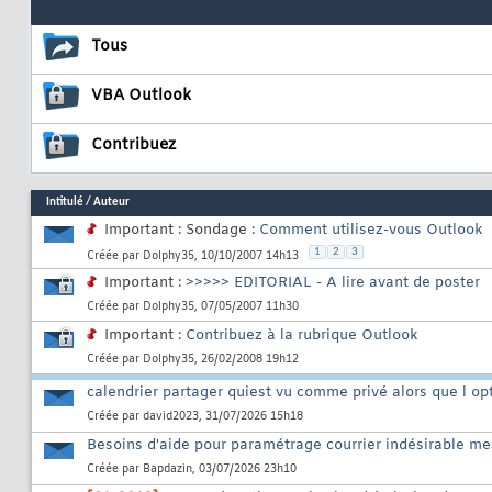
Tous
VBA Outlook
Contribuez
Intitulé
/
Auteur
Important : Sondage :
Comment utilisez-vous Outlook
1
2
3
Créée par
Dolphy35
, 10/10/2007 14h13
Important :
>>>>> EDITORIAL - A lire avant de poster
Créée par
Dolphy35
, 07/05/2007 11h30
Important :
Contribuez à la rubrique Outlook
Créée par
Dolphy35
, 26/02/2008 19h12
calendrier partager quiest vu comme privé alors que l opt
Créée par
david2023
, 31/07/2026 15h18
Besoins d'aide pour paramétrage courrier indésirable me
Créée par
Bapdazin
, 03/07/2026 23h10