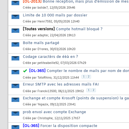
[OL-2013]
Bonne réception, mais plus d’émission de 
Créée par
bolide7
, 12/05/2026 20h46
Limite de 10 000 mails par dossier
Créée par
Henri7592
, 05/05/2026 12h40
[Toutes versions]
Compte hotmail bloqué ?
Créée par
adapter
, 22/04/2026 19h13
Boite mails partagé
Créée par
D'rones
, 30/03/2026 10h20
Codage caractèrs de éèà en ?
Créée par
petiteabeille92
, 07/03/2026 07h29
[OL-365]
Compter le nombre de mails par nom de do
1
2
Créée par
TotoRhino
, 31/12/2025 11h44
Erreur SMTP avec les adresses mails FAI
1
2
Créée par
Francki13500
, 06/11/2025 19h52
Exchange et compte Krosoft (points de suspension) la ga
Créée par
Yepazix
, 09/12/2025 23h41
prob envoi avec compte Exchange
Créée par
Christophe
, 12/11/2025 17h57
[OL-365]
Forcer la disposition compacte