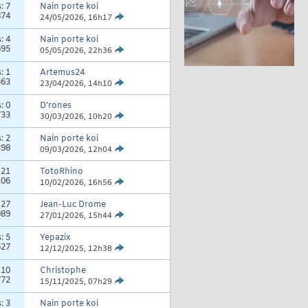
s:
7
Nain porte koi
874
24/05/2026,
16h17
s:
4
Nain porte koi
695
05/05/2026,
22h36
s:
1
Artemus24
563
23/04/2026,
14h10
s:
0
D'rones
733
30/03/2026,
10h20
s:
2
Nain porte koi
398
09/03/2026,
12h04
:
21
TotoRhino
206
10/02/2026,
16h56
:
27
Jean-Luc Drome
089
27/01/2026,
15h44
s:
5
Yepazix
627
12/12/2025,
12h38
:
10
Christophe
772
15/11/2025,
07h29
s:
3
Nain porte koi