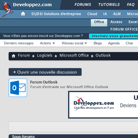
FORUMS
TUTORIELS
FAQ
DI/DSI Solutions d'entreprise
Cloud
IA
ALM
Micros
Office
Access
Excel
FORUM OFFICE
Vous n'êtes pas encore inscrit sur Developpez.com ?
Inscrivez-vous gratuitem
Derniers messages
Actions
Réseau social
Blogs
Agenda
Chat
Forum
Logiciels
Microsoft Office
Outlook
+
Ouvrir une nouvelle discussion
Forum
Outlook
Forum d'entraide sur Microsoft Office Outlook
Sous-forums