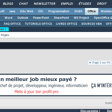
BLOGS
CHAT
NEWSLETTER
EMPLOI
ÉTUDES
DROIT
oft
Java
Dév. Web
EDI
Programmation
SGBD
Office
Mobiles
Word
Outlook
PowerPoint
SharePoint
MS Project
OpenOffice &
FAQ OFFICE
TUTORIELS OFFICE
LIVRES OFFICE
SOURCES VBA
OFF
ent !
Règles
Page 1 sur 95
Outil
Discussions /
Der