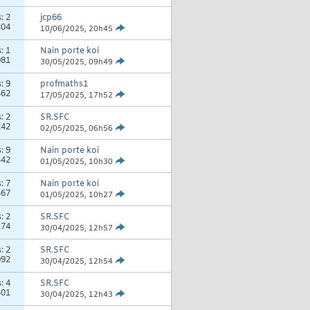
s:
2
jcp66
304
10/06/2025,
20h45
s:
1
Nain porte koi
981
30/05/2025,
09h49
s:
9
profmaths1
462
17/05/2025,
17h52
s:
2
SR.SFC
242
02/05/2025,
06h56
s:
9
Nain porte koi
542
01/05/2025,
10h30
s:
7
Nain porte koi
467
01/05/2025,
10h27
s:
2
SR.SFC
274
30/04/2025,
12h57
s:
2
SR.SFC
092
30/04/2025,
12h54
s:
4
SR.SFC
401
30/04/2025,
12h43