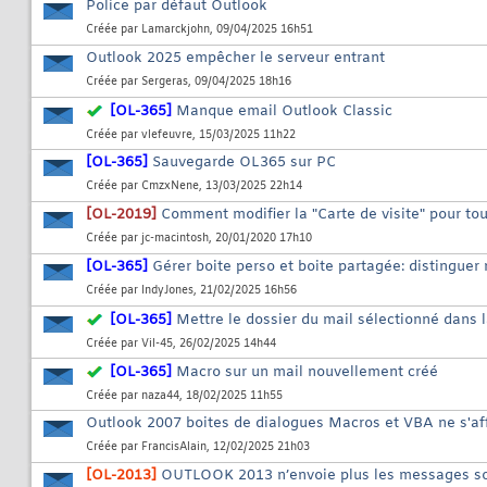
Police par défaut Outlook
Créée par
Lamarckjohn
, 09/04/2025 16h51
Outlook 2025 empêcher le serveur entrant
Créée par
Sergeras
, 09/04/2025 18h16
[OL-365]
Manque email Outlook Classic
Créée par
vlefeuvre
, 15/03/2025 11h22
[OL-365]
Sauvegarde OL365 sur PC
Créée par
CmzxNene
, 13/03/2025 22h14
[OL-2019]
Comment modifier la "Carte de visite" pour tou
Créée par
jc-macintosh
, 20/01/2020 17h10
[OL-365]
Gérer boite perso et boite partagée: distinguer 
Créée par
IndyJones
, 21/02/2025 16h56
[OL-365]
Mettre le dossier du mail sélectionné dans 
Créée par
Vil-45
, 26/02/2025 14h44
[OL-365]
Macro sur un mail nouvellement créé
Créée par
naza44
, 18/02/2025 11h55
Outlook 2007 boites de dialogues Macros et VBA ne s'aff
Créée par
FrancisAlain
, 12/02/2025 21h03
[OL-2013]
OUTLOOK 2013 n’envoie plus les messages so