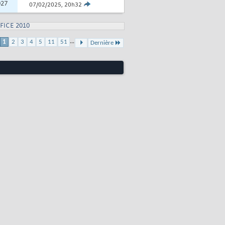
027
07/02/2025,
20h32
FICE 2010
...
1
2
3
4
5
11
51
Dernière