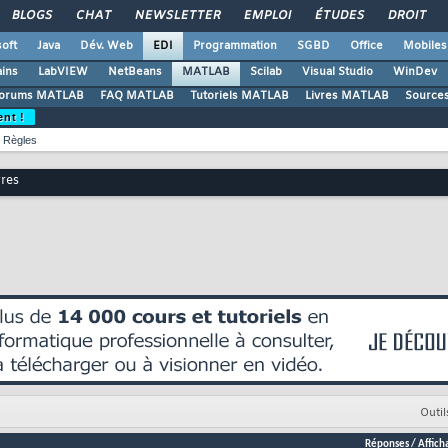
BLOGS
CHAT
NEWSLETTER
EMPLOI
ÉTUDES
DROIT
oft
Java
Dév. Web
EDI
Programmation
SGBD
Office
Mobiles
ains
LabVIEW
NetBeans
MATLAB
Scilab
Visual Studio
WinDev
orums MATLAB
FAQ MATLAB
Tutoriels MATLAB
Livres MATLAB
Source
ent !
Règles
vres
Outil
Réponses
/
Affich