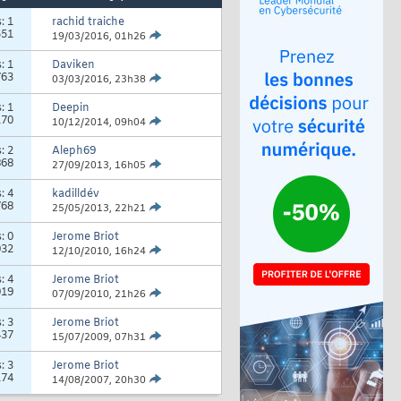
s:
1
rachid traiche
551
19/03/2016,
01h26
s:
1
Daviken
763
03/03/2016,
23h38
s:
1
Deepin
170
10/12/2014,
09h04
s:
2
Aleph69
868
27/09/2013,
16h05
s:
4
kadilldév
768
25/05/2013,
22h21
s:
0
Jerome Briot
032
12/10/2010,
16h24
s:
4
Jerome Briot
019
07/09/2010,
21h26
s:
3
Jerome Briot
437
15/07/2009,
07h31
s:
3
Jerome Briot
174
14/08/2007,
20h30