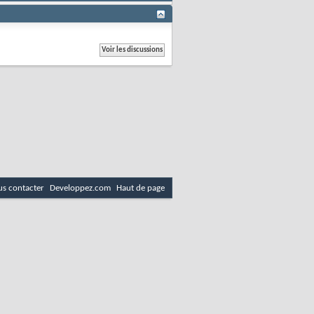
s contacter
Developpez.com
Haut de page