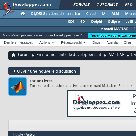
FORUMS
TUTORIELS
FAQ
DI/DSI Solutions d'entreprise
Cloud
IA
ALM
Micros
EDI
4D
Delphi
Eclipse
JetBr
Accueil MATLAB
F
Vous n'êtes pas encore inscrit sur Developpez.com ?
Inscrivez-vous gratuitem
Derniers messages
Actions
Réseau social
Blogs
Agenda
Chat
Forum
Environnements de développement
MATLAB
Li
+
Ouvrir une nouvelle discussion
Forum
Livres
Forum de discussion des livres concernant Matlab et Simulink
Intitulé
/
Auteur