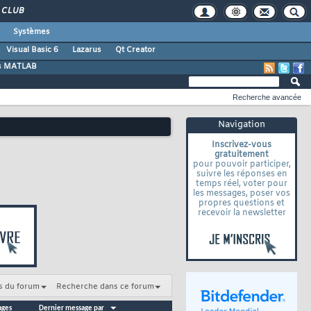
CLUB
Systèmes
Visual Basic 6
Lazarus
Qt Creator
s MATLAB
Recherche avancée
Navigation
Inscrivez-vous
gratuitement
pour pouvoir participer,
suivre les réponses en
temps réel, voter pour
les messages, poser vos
propres questions et
recevoir la newsletter
s du forum
Recherche dans ce forum
ages
Dernier message par