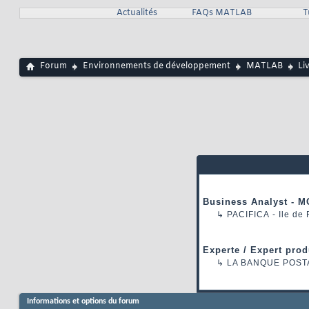
Actualités
FAQs MATLAB
T
Forum
Environnements de développement
MATLAB
Li
Business Analyst - M
↳
PACIFICA
- Ile de
Experte / Expert prod
↳
LA BANQUE POST
Informations et options du forum