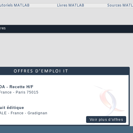
utoriels MATLAB
Livres MATLAB
Sources MAT
vres
OA - Recette H/F
 France - Paris 75015
uit éditique
ALE
- France - Gradignan
Voir plus d'offres