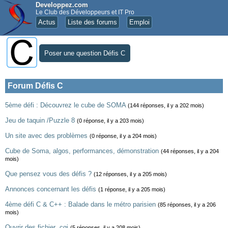
Developpez.com
Le Club des Développeurs et IT Pro
Actus
Liste des forums
Emploi
Poser une question Défis C
Forum Défis C
5ème défi : Découvrez le cube de SOMA
(144 réponses, il y a 202 mois)
Jeu de taquin /Puzzle 8
(0 réponse, il y a 203 mois)
Un site avec des problèmes
(0 réponse, il y a 204 mois)
Cube de Soma, algos, performances, démonstration
(44 réponses, il y a 204
mois)
Que pensez vous des défis ?
(12 réponses, il y a 205 mois)
Annonces concernant les défis
(1 réponse, il y a 205 mois)
4ème défi C & C++ : Balade dans le métro parisien
(85 réponses, il y a 206
mois)
Ouvrir des fichier .cgi
(5 réponses, il y a 208 mois)