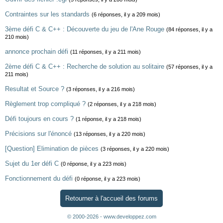
Contraintes sur les standards
(6 réponses, il y a 209 mois)
3ème défi C & C++ : Découverte du jeu de l'Ane Rouge
(84 réponses, il y a
210 mois)
annonce prochain défi
(11 réponses, il y a 211 mois)
2ème défi C & C++ : Recherche de solution au solitaire
(57 réponses, il y a
211 mois)
Resultat et Source ?
(3 réponses, il y a 216 mois)
Règlement trop compliqué ?
(2 réponses, il y a 218 mois)
Défi toujours en cours ?
(1 réponse, il y a 218 mois)
Précisions sur l'énoncé
(13 réponses, il y a 220 mois)
[Question] Elimination de pièces
(3 réponses, il y a 220 mois)
Sujet du 1er défi C
(0 réponse, il y a 223 mois)
Fonctionnement du défi
(0 réponse, il y a 223 mois)
Retourner à l'accueil des forums
© 2000-2026 - www.developpez.com