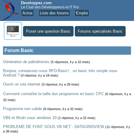
Developpez.com
Le Club des Développeurs et IT Pro
Actus
Liste des forums
Emploi
Poser une question Basic
Forums spécialisés Basic
Forum Basic
Génération de palindromes
(5 réponses, il y a 10 mois)
Bonjour, connaissez-vous RFO-Basic! , un basic très simple sous
Android ?
(0 réponse, il y a 18 mois)
Ouvrir un site internet
(0 réponse, il y a 28 mois)
Comment connaître la taille dun programme en basic CPC
(6 réponses, il y a
32 mois)
Programme non valide
(8 réponses, il y a 32 mois)
VB6 et Msdn sous windows 10
(1 réponse, il y a 32 mois)
PROBLEME DE FONT SOUS VB.NET - DATAGRIDVIEW
(11 réponses, il y
a 38 mois)