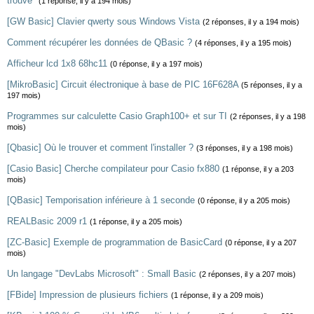
trouvé"
(1 réponse, il y a 194 mois)
[GW Basic] Clavier qwerty sous Windows Vista
(2 réponses, il y a 194 mois)
Comment récupérer les données de QBasic ?
(4 réponses, il y a 195 mois)
Afficheur lcd 1x8 68hc11
(0 réponse, il y a 197 mois)
[MikroBasic] Circuit électronique à base de PIC 16F628A
(5 réponses, il y a
197 mois)
Programmes sur calculette Casio Graph100+ et sur TI
(2 réponses, il y a 198
mois)
[Qbasic] Où le trouver et comment l'installer ?
(3 réponses, il y a 198 mois)
[Casio Basic] Cherche compilateur pour Casio fx880
(1 réponse, il y a 203
mois)
[QBasic] Temporisation inférieure à 1 seconde
(0 réponse, il y a 205 mois)
REALBasic 2009 r1
(1 réponse, il y a 205 mois)
[ZC-Basic] Exemple de programmation de BasicCard
(0 réponse, il y a 207
mois)
Un langage "DevLabs Microsoft" : Small Basic
(2 réponses, il y a 207 mois)
[FBide] Impression de plusieurs fichiers
(1 réponse, il y a 209 mois)