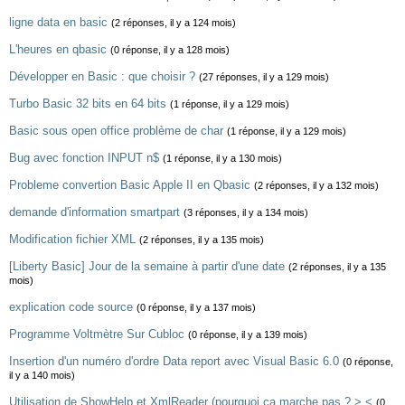
ligne data en basic
(2 réponses, il y a 124 mois)
L'heures en qbasic
(0 réponse, il y a 128 mois)
Développer en Basic : que choisir ?
(27 réponses, il y a 129 mois)
Turbo Basic 32 bits en 64 bits
(1 réponse, il y a 129 mois)
Basic sous open office problème de char
(1 réponse, il y a 129 mois)
Bug avec fonction INPUT n$
(1 réponse, il y a 130 mois)
Probleme convertion Basic Apple II en Qbasic
(2 réponses, il y a 132 mois)
demande d'information smartpart
(3 réponses, il y a 134 mois)
Modification fichier XML
(2 réponses, il y a 135 mois)
[Liberty Basic] Jour de la semaine à partir d'une date
(2 réponses, il y a 135
mois)
explication code source
(0 réponse, il y a 137 mois)
Programme Voltmètre Sur Cubloc
(0 réponse, il y a 139 mois)
Insertion d'un numéro d'ordre Data report avec Visual Basic 6.0
(0 réponse,
il y a 140 mois)
Utilisation de ShowHelp et XmlReader (pourquoi ça marche pas ? >.<
(0