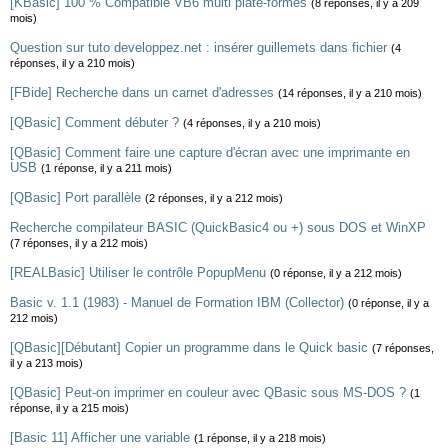
[KBasic] 100 % Compatible VB6 multi plate-formes
(8 réponses, il y a 209
mois)
Question sur tuto developpez.net : insérer guillemets dans fichier
(4
réponses, il y a 210 mois)
[FBide] Recherche dans un carnet d'adresses
(14 réponses, il y a 210 mois)
[QBasic] Comment débuter ?
(4 réponses, il y a 210 mois)
[QBasic] Comment faire une capture d'écran avec une imprimante en
USB
(1 réponse, il y a 211 mois)
[QBasic] Port parallèle
(2 réponses, il y a 212 mois)
Recherche compilateur BASIC (QuickBasic4 ou +) sous DOS et WinXP
(7 réponses, il y a 212 mois)
[REALBasic] Utiliser le contrôle PopupMenu
(0 réponse, il y a 212 mois)
Basic v. 1.1 (1983) - Manuel de Formation IBM (Collector)
(0 réponse, il y a
212 mois)
[QBasic][Débutant] Copier un programme dans le Quick basic
(7 réponses,
il y a 213 mois)
[QBasic] Peut-on imprimer en couleur avec QBasic sous MS-DOS ?
(1
réponse, il y a 215 mois)
[Basic 11] Afficher une variable
(1 réponse, il y a 218 mois)