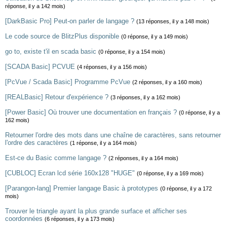
réponse, il y a 142 mois)
[DarkBasic Pro] Peut-on parler de langage ?
(13 réponses, il y a 148 mois)
Le code source de BlitzPlus disponible
(0 réponse, il y a 149 mois)
go to, existe t'il en scada basic
(0 réponse, il y a 154 mois)
[SCADA Basic] PCVUE
(4 réponses, il y a 156 mois)
[PcVue / Scada Basic] Programme PcVue
(2 réponses, il y a 160 mois)
[REALBasic] Retour d'expérience ?
(3 réponses, il y a 162 mois)
[Power Basic] Où trouver une documentation en français ?
(0 réponse, il y a
162 mois)
Retourner l'ordre des mots dans une chaîne de caractères, sans retourner
l'ordre des caractères
(1 réponse, il y a 164 mois)
Est-ce du Basic comme langage ?
(2 réponses, il y a 164 mois)
[CUBLOC] Ecran lcd série 160x128 "HUGE"
(0 réponse, il y a 169 mois)
[Parangon-lang] Premier langage Basic à prototypes
(0 réponse, il y a 172
mois)
Trouver le triangle ayant la plus grande surface et afficher ses
coordonnées
(6 réponses, il y a 173 mois)