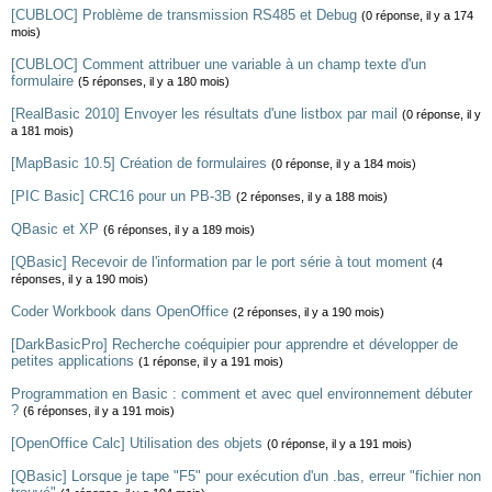
[CUBLOC] Problème de transmission RS485 et Debug
(0 réponse, il y a 174
mois)
[CUBLOC] Comment attribuer une variable à un champ texte d'un
formulaire
(5 réponses, il y a 180 mois)
[RealBasic 2010] Envoyer les résultats d'une listbox par mail
(0 réponse, il y
a 181 mois)
[MapBasic 10.5] Création de formulaires
(0 réponse, il y a 184 mois)
[PIC Basic] CRC16 pour un PB-3B
(2 réponses, il y a 188 mois)
QBasic et XP
(6 réponses, il y a 189 mois)
[QBasic] Recevoir de l'information par le port série à tout moment
(4
réponses, il y a 190 mois)
Coder Workbook dans OpenOffice
(2 réponses, il y a 190 mois)
[DarkBasicPro] Recherche coéquipier pour apprendre et développer de
petites applications
(1 réponse, il y a 191 mois)
Programmation en Basic : comment et avec quel environnement débuter
?
(6 réponses, il y a 191 mois)
[OpenOffice Calc] Utilisation des objets
(0 réponse, il y a 191 mois)
[QBasic] Lorsque je tape "F5" pour exécution d'un .bas, erreur "fichier non