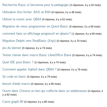
Recherche Basic à l'ancienne pour la pédagogie
(3 réponses, il y a 42 mois)
Utilisation d'un fichier .BAS et B4A
(0 réponse, il y a 48 mois)
Utiliser la souris avec QB64
(0 réponse, il y a 52 mois)
Migration de vieux programmes en Quick-Basic
(9 réponses, il y a 58 mois)
comment faire un affichage progressif en qbasic?
(1 réponse, il y a 69 mois)
Migration Delphi vers RealBasic (Xojo)
(0 réponse, il y a 70 mois)
jeu du damier
(0 réponse, il y a 74 mois)
Tester clavier dans macro Basic LibreOffice Base
(0 réponse, il y a 74 mois)
Quel IDE pour Basic ?
(2 réponses, il y a 74 mois)
Comment appeler Sqlite3 dans QB64 ?
(0 réponse, il y a 79 mois)
Qr code en basic
(0 réponse, il y a 79 mois)
besoin d'aide macro
(0 réponse, il y a 80 mois)
Ouvrir dans Chrome un lien qui s'affiche dans un webbrowser
(0 réponse, il
y a 82 mois)
Casio graph 90
(0 réponse, il y a 85 mois)