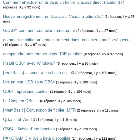
Comment effectuer un tri dans un fichier à accès direct (random)
(4
réponses, il y a 92 mois)
Nouvel enregistrement en Basic sur Visual Studio 2017
(1 réponse, il y a 97
mois)
GEANY comment compiler correctemnt
(2 réponses, il y a 97 mois)
comment modifier un enregistrement dans un fichier a accès séquentiel
(10 réponses, il y a 97 mois)
comprendre mes erreurs dans l'IDE gambas
(0 réponse, il y a 97 mois)
Install QB64 avec Windows7
(5 réponses, il y a 98 mois)
[FreeBasic] accéder à une base sqlite3
(0 réponse, il y a 100 mois)
Lire un port USB sous QB64
(1 réponse, il y a 100 mois)
QB64 impression couleur
(1 réponse, il y a 104 mois)
Le Gasp en QBasic
(0 réponse, il y a 105 mois)
[MemBasic] Conversion de fichier .MFR
(2 réponses, il y a 115 mois)
QBasic et Win 10
(1 réponse, il y a 119 mois)
QB64 - Saisie d'une fonction
(1 réponse, il y a 120 mois)
PANORAMIC V 0.9.6 beta disponible
(14 réponses, il y a 122 mois)