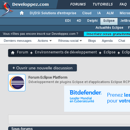
FORUMS
TUTORIELS
FAQ
DI/DSI Solutions d'entreprise
Cloud
IA
ALM
Micros
EDI
4D
Delphi
Eclipse
JetBr
Actualités Eclipse
F
Vous n'êtes pas encore inscrit sur Developpez.com ?
Inscrivez-vous gratuitem
Derniers messages
Actions
Réseau social
Blogs
Agenda
Chat
Forum
Environnements de développement
Eclipse
Ecli
+
Ouvrir une nouvelle discussion
Forum
Eclipse Platform
Développement de plugins Eclipse et d'applications Eclipse RCP 
Sous-forums