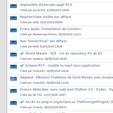
Impossible d'executer appli RCP
Créée par
olivier252
, 21/09/2019 14h04
RegisterView visible par défaut
Créée par
kkt8
, 15/07/2019 09h49
Erreur aprés l'installation de Omnet++
Créée par
Mohammed ElAmin
, 30/04/2019 11h13
Vue "hierarchical" par défaut
Créée par
kkt8
, 01/03/2019 13h28
[Build Maven - B3] - Url du repository P2 de B3
Créée par
spidetra
, 28/09/2018 14h26
Eclipse RCP : Unable to load class application
Créée par
Feneck91
, 24/09/2018 14h26
Déplacé :
[Maven] Problème de build Maven avec brows
Créée par
Feneck91
, 20/09/2018 11h35
Erreurs détectées mais code bon (Python 3.5 - Pydev - 
Créée par
Mr ZEE
, 11/07/2018 11h47
Accès au plug-in org.eclipse.ui, Platform.getPlugin()
Créée par
Drowan
, 08/02/2018 09h32