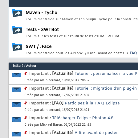
Maven - Tycho
Forum d'entraide sur Maven et son plugin Tycho pour la construct
Tests - SWTBot
Forum sur les tests et sur l'outil de tests d'IHM SWTBot
SWT / JFace
Forum d'entraide pour les API SWT/JFace. Avant de poster ->
FAQ 
Intitulé
/
Auteur
Important :
[Actualité]
Tutoriel : personnaliser la vue P
Créée par
alain.bernard
, 19/01/2017 20h57
Important :
[Actualité]
Tutoriel : migration d'un plug-in 
Créée par
alain.bernard
, 17/02/2016 21h04
Important :
[FAQ]
Participez à la F.A.Q Eclipse
Créée par
alain.bernard
, 16/07/2015 21h21
Important :
Télécharger Eclipse Photon 4.8
Créée par
Mickael Baron
, 02/07/2012 21h23
Important :
[Actualité]
A lire avant de poster.