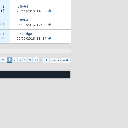
s:
2
luffy64
684
23/11/2016,
14h58
s:
5
luffy64
404
04/11/2016,
17h03
s:
1
joel.drigo
328
29/09/2016,
11h37
...
r 50
1
2
3
4
5
11
Dernière