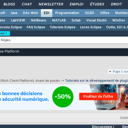
BLOGS
CHAT
NEWSLETTER
EMPLOI
ÉTUDES
DROIT
oft
Java
Dév. Web
EDI
Programmation
SGBD
Office
Mobiles
ains
LabVIEW
NetBeans
MATLAB
Scilab
Visual Studio
WinDev
orums Eclipse
FAQ Eclipse
Tutoriels Eclipse
Livres Eclipse
Outils, EDI & 
ent !
Règles
pse Platform
Page 1 su
(Rich Client Platform). Avant de poster ->
Tutoriels sur le développement de plugi
Outil
Discussions /
Der