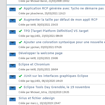
Créée par
Mickael Baron
, 21/03/2008 15h52
Application RCP générée avec Tycho ne démarre pas
Créée par
jdvacheron
, 25/03/2021 11h13
Augmenter la taille par défaut de mon appli RCP
Créée par
kkt8
, 30/03/2021 15h33
TPD [Target Platform Définition] VS .target
Créée par
bpy1401
, 23/03/2021 08h39
Ajouter une coloration syntaxique pour une nouvelle 
Créée par
ypcman
, 03/03/2021 07h26
Développer la welcome page
Créée par
kkt8
, 22/02/2021 15h06
Eclipse et Chromium
Créée par
kkt8
, 25/01/2021 16h04
JUnit sur les interfaces graphiques Eclipse
Créée par
bpy1401
, 06/10/2020 14h19
Eclipse Tools Day Grenoble, le 19 novembre
Créée par
Mickael_Istria
, 23/10/2019 13h35
Sirius et fichier .odesign
Créée par
marc.L
, 10/10/2019 13h47