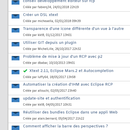
conseil développement éditeur sur rcp
Créée par
fabienj34
, 24/01/2018 22h19
Créer un DSL xtext
Créée par
micheaella
, 02/01/2018 09h39
Transparence d'une icone différente d'un vue à l'autre
Créée par
kkt8
, 01/12/2017 13h01
Utiliser GIT depuis un plugin
Créée par
MichelLille
, 26/10/2017 22h32
Problème de mise à jour d'un RCP avec p2
Créée par
dbabar
, 10/10/2013 19h01
Xtext 2.11, Eclipse Mars.2 et Autocompletion
Créée par
luffy64
, 18/05/2017 13h58
Automatiser la création d'IHM avec Eclipse RCP
Créée par
allouchi
, 02/05/2017 23h40
update-site et authentification
Créée par
kkt8
, 04/05/2017 10h31
Réutiliser des bundles Eclipse dans une appli Web
Créée par
alain.bernard
, 05/04/2017 21h22
Comment afficher la barre des perspectives ?