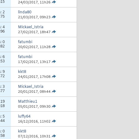
615
24/03/2017,
11h26
s:
2
linda80
375
21/03/2017,
09h23
s:
4
Mickael_Istria
596
27/02/2017,
18h47
s:
0
fatumbi
282
20/02/2017,
11h28
s:
6
fatumbi
253
17/02/2017,
13h17
s:
9
kkt8
572
24/01/2017,
17h08
s:
3
Mickael_Istria
677
20/01/2017,
08h44
:
19
Matthieu1
918
05/01/2017,
09h30
s:
5
luffy64
544
16/12/2016,
11h02
s:
0
kkt8
258
07/12/2016,
10h31