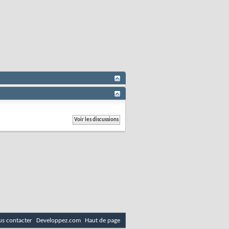
s contacter
Developpez.com
Haut de page