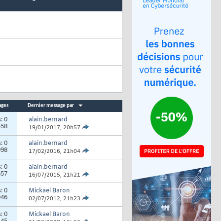
ages
Dernier message par
s:
0
alain.bernard
558
19/01/2017,
20h57
s:
0
alain.bernard
098
17/02/2016,
21h04
s:
0
alain.bernard
657
16/07/2015,
21h21
s:
0
Mickael Baron
946
02/07/2012,
21h23
s:
0
Mickael Baron