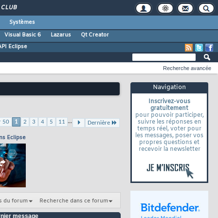
CLUB
Systèmes
Visual Basic 6
Lazarus
Qt Creator
API Eclipse
Recherche avancée
Navigation
Inscrivez-vous
gratuitement
pour pouvoir participer,
...
suivre les réponses en
r 50
1
2
3
4
5
11
Dernière
temps réel, voter pour
les messages, poser vos
ns Eclipse
propres questions et
recevoir la newsletter
s du forum
Recherche dans ce forum
nier message