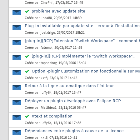
Créée par
CinePhil
, 17/03/2017 16h49
problème avec update site
Créée par
linda80
, 20/03/2017 14h39
Plug-in installable par update site - erreur à l'installat
Créée par
joel.drigo
, 23/02/2017 15h21
[plug-in][RCP]Extension "Switch Workspace" - comment b
Créée par
fatumbi
, 20/02/2017 11h28
[plug-in][RCP]Implémenter le "Switch Workspace"...
Créée par
tophebboy
, 19/05/2006 15h04
Option -pluginCustomization non fonctionnelle sur 
Créée par
kkt8
, 23/01/2017 14h42
Retour à la ligne automatique dans l'éditeur
Créée par
luffy64
, 18/01/2017 13h47
Déployer un plugin développé avec Eclipse RCP
Créée par
Matthieu1
, 23/11/2016 08h47
Xtext et compilation
Créée par
luffy64
, 15/11/2016 17h38
Dépendances entre plugins à cause de la licence
Créée par
kkt8
, 07/12/2016 10h31