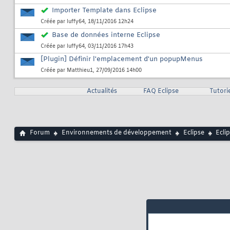
Importer Template dans Eclipse
Créée par
luffy64
, 18/11/2016 12h24
Base de données interne Eclipse
Créée par
luffy64
, 03/11/2016 17h43
[Plugin] Définir l'emplacement d'un popupMenus
Créée par
Matthieu1
, 27/09/2016 14h00
Actualités
FAQ Eclipse
Tutorie
Forum
Environnements de développement
Eclipse
Ecli