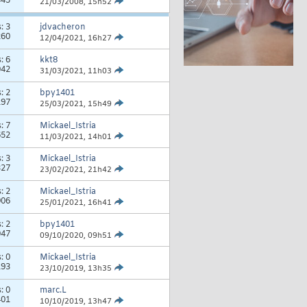
445
21/03/2008,
15h52
s:
3
jdvacheron
260
12/04/2021,
16h27
s:
6
kkt8
042
31/03/2021,
11h03
s:
2
bpy1401
197
25/03/2021,
15h49
s:
7
Mickael_Istria
652
11/03/2021,
14h01
s:
3
Mickael_Istria
327
23/02/2021,
21h42
s:
2
Mickael_Istria
906
25/01/2021,
16h41
s:
2
bpy1401
047
09/10/2020,
09h51
s:
0
Mickael_Istria
193
23/10/2019,
13h35
s:
0
marc.L
401
10/10/2019,
13h47