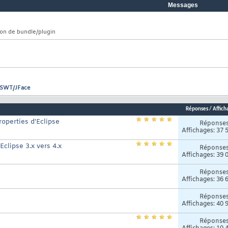
Messages
ion de bundle/plugin
SWT/JFace
Réponses
/
Affich
roperties d'Eclipse
Réponse
Affichages: 37 
Eclipse 3.x vers 4.x
Réponse
Affichages: 39 
Réponse
Affichages: 36 
Réponse
Affichages: 40 
Réponse