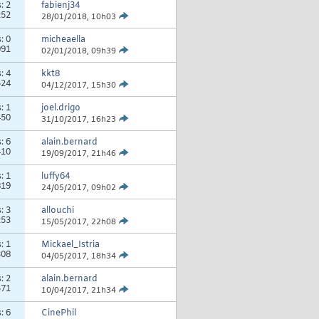
s:
2
fabienj34
252
28/01/2018,
10h03
s:
0
micheaella
091
02/01/2018,
09h39
s:
4
kkt8
524
04/12/2017,
15h30
s:
1
joel.drigo
450
31/10/2017,
16h23
s:
6
alain.bernard
410
19/09/2017,
21h46
s:
1
luffy64
819
24/05/2017,
09h02
s:
3
allouchi
253
15/05/2017,
22h08
s:
1
Mickael_Istria
308
04/05/2017,
18h34
s:
2
alain.bernard
571
10/04/2017,
21h34
s:
6
CinePhil