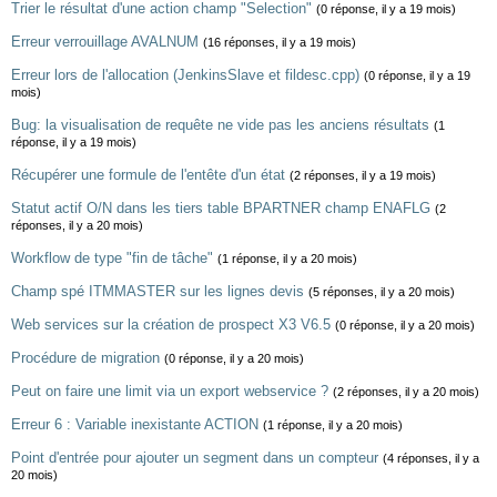
Trier le résultat d'une action champ "Selection"
(0 réponse, il y a 19 mois)
Erreur verrouillage AVALNUM
(16 réponses, il y a 19 mois)
Erreur lors de l'allocation (JenkinsSlave et fildesc.cpp)
(0 réponse, il y a 19
mois)
Bug: la visualisation de requête ne vide pas les anciens résultats
(1
réponse, il y a 19 mois)
Récupérer une formule de l'entête d'un état
(2 réponses, il y a 19 mois)
Statut actif O/N dans les tiers table BPARTNER champ ENAFLG
(2
réponses, il y a 20 mois)
Workflow de type "fin de tâche"
(1 réponse, il y a 20 mois)
Champ spé ITMMASTER sur les lignes devis
(5 réponses, il y a 20 mois)
Web services sur la création de prospect X3 V6.5
(0 réponse, il y a 20 mois)
Procédure de migration
(0 réponse, il y a 20 mois)
Peut on faire une limit via un export webservice ?
(2 réponses, il y a 20 mois)
Erreur 6 : Variable inexistante ACTION
(1 réponse, il y a 20 mois)
Point d'entrée pour ajouter un segment dans un compteur
(4 réponses, il y a
20 mois)