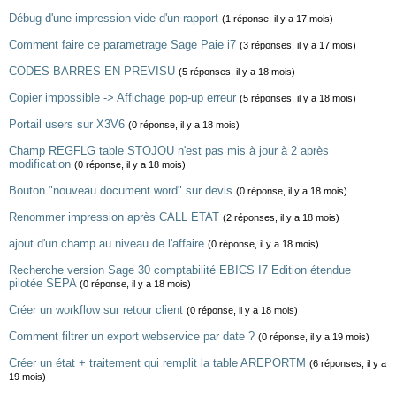
Débug d'une impression vide d'un rapport
(1 réponse, il y a 17 mois)
Comment faire ce parametrage Sage Paie i7
(3 réponses, il y a 17 mois)
CODES BARRES EN PREVISU
(5 réponses, il y a 18 mois)
Copier impossible -> Affichage pop-up erreur
(5 réponses, il y a 18 mois)
Portail users sur X3V6
(0 réponse, il y a 18 mois)
Champ REGFLG table STOJOU n'est pas mis à jour à 2 après
modification
(0 réponse, il y a 18 mois)
Bouton "nouveau document word" sur devis
(0 réponse, il y a 18 mois)
Renommer impression après CALL ETAT
(2 réponses, il y a 18 mois)
ajout d'un champ au niveau de l'affaire
(0 réponse, il y a 18 mois)
Recherche version Sage 30 comptabilité EBICS I7 Edition étendue
pilotée SEPA
(0 réponse, il y a 18 mois)
Créer un workflow sur retour client
(0 réponse, il y a 18 mois)
Comment filtrer un export webservice par date ?
(0 réponse, il y a 19 mois)
Créer un état + traitement qui remplit la table AREPORTM
(6 réponses, il y a
19 mois)