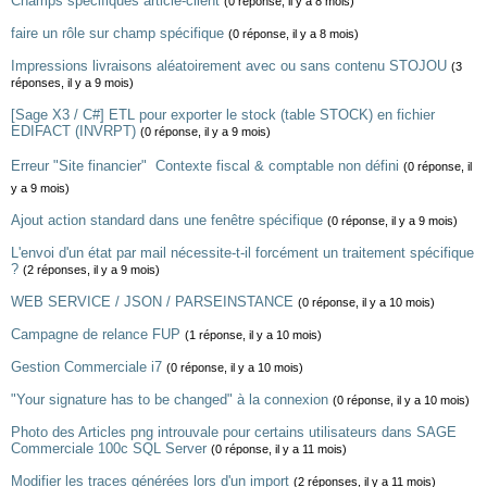
Champs spécifiques article-client
(0 réponse, il y a 8 mois)
faire un rôle sur champ spécifique
(0 réponse, il y a 8 mois)
Impressions livraisons aléatoirement avec ou sans contenu STOJOU
(3
réponses, il y a 9 mois)
[Sage X3 / C#] ETL pour exporter le stock (table STOCK) en fichier
EDIFACT (INVRPT)
(0 réponse, il y a 9 mois)
Erreur "Site financier"  Contexte fiscal & comptable non défini
(0 réponse, il
y a 9 mois)
Ajout action standard dans une fenêtre spécifique
(0 réponse, il y a 9 mois)
L'envoi d'un état par mail nécessite-t-il forcément un traitement spécifique
?
(2 réponses, il y a 9 mois)
WEB SERVICE / JSON / PARSEINSTANCE
(0 réponse, il y a 10 mois)
Campagne de relance FUP
(1 réponse, il y a 10 mois)
Gestion Commerciale i7
(0 réponse, il y a 10 mois)
"Your signature has to be changed" à la connexion
(0 réponse, il y a 10 mois)
Photo des Articles png introuvale pour certains utilisateurs dans SAGE
Commerciale 100c SQL Server
(0 réponse, il y a 11 mois)
Modifier les traces générées lors d'un import
(2 réponses, il y a 11 mois)