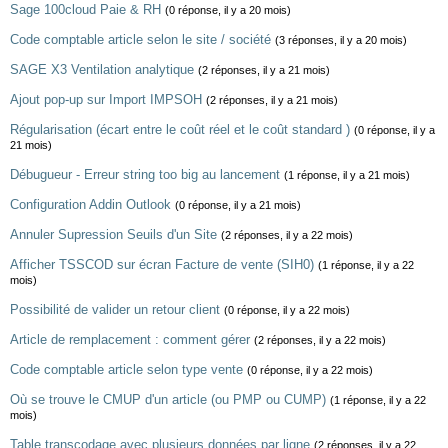
Sage 100cloud Paie & RH
(0 réponse, il y a 20 mois)
Code comptable article selon le site / société
(3 réponses, il y a 20 mois)
SAGE X3 Ventilation analytique
(2 réponses, il y a 21 mois)
Ajout pop-up sur Import IMPSOH
(2 réponses, il y a 21 mois)
Régularisation (écart entre le coût réel et le coût standard )
(0 réponse, il y a
21 mois)
Débugueur - Erreur string too big au lancement
(1 réponse, il y a 21 mois)
Configuration Addin Outlook
(0 réponse, il y a 21 mois)
Annuler Supression Seuils d'un Site
(2 réponses, il y a 22 mois)
Afficher TSSCOD sur écran Facture de vente (SIH0)
(1 réponse, il y a 22
mois)
Possibilité de valider un retour client
(0 réponse, il y a 22 mois)
Article de remplacement : comment gérer
(2 réponses, il y a 22 mois)
Code comptable article selon type vente
(0 réponse, il y a 22 mois)
Où se trouve le CMUP d'un article (ou PMP ou CUMP)
(1 réponse, il y a 22
mois)
Table transcodage avec plusieurs données par ligne
(2 réponses, il y a 22