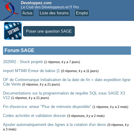
Developpez.com
Le Club des Développeurs et IT Pro
Actus
Liste des forums
Emploi
Poser une question SAGE
Forum SAGE
2025R2 - Stock projeté
(1 réponse, il y a 7 jours)
import MT940 Erreur de balise {1
(0 réponse, il y a 11 jours)
OF de Contremarque Initialisation de la date de fin = date expedition ligne
Cde Vente
(0 réponse, il y a 21 jours)
Documentations sur la programmation de requête SQL sous SAGE X3
V12
(1 réponse, il y a 21 jours)
Fin d'exercice: erreur "Plus de mémoire disponible"
(1 réponse, il y a 2 mois)
Codes activités et validation dossier
(3 réponses, il y a 2 mois)
Ajouter automatiquement des lignes à la création d'un devis
(0 réponse, il y
a 3 mois)