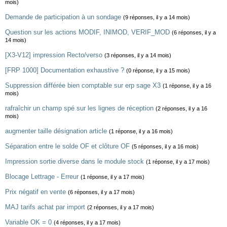
mois)
Demande de participation à un sondage
(9 réponses, il y a 14 mois)
Question sur les actions MODIF, INIMOD, VERIF_MOD
(6 réponses, il y a
14 mois)
[X3-V12] impression Recto/verso
(3 réponses, il y a 14 mois)
[FRP 1000] Documentation exhaustive ?
(0 réponse, il y a 15 mois)
Suppression différée bien comptable sur erp sage X3
(1 réponse, il y a 16
mois)
rafraîchir un champ spé sur les lignes de réception
(2 réponses, il y a 16
mois)
augmenter taille désignation article
(1 réponse, il y a 16 mois)
Séparation entre le solde OF et clôture OF
(5 réponses, il y a 16 mois)
Impression sortie diverse dans le module stock
(1 réponse, il y a 17 mois)
Blocage Lettrage - Erreur
(1 réponse, il y a 17 mois)
Prix négatif en vente
(6 réponses, il y a 17 mois)
MAJ tarifs achat par import
(2 réponses, il y a 17 mois)
Variable OK = 0
(4 réponses, il y a 17 mois)