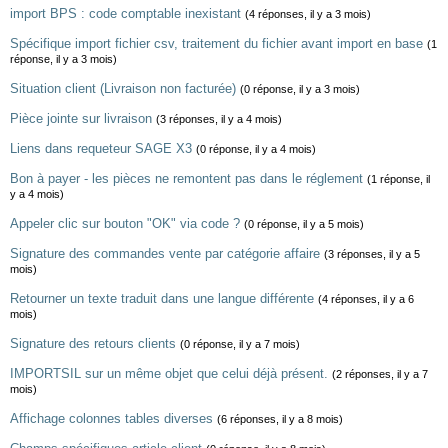
import BPS : code comptable inexistant
(4 réponses, il y a 3 mois)
Spécifique import fichier csv, traitement du fichier avant import en base
(1
réponse, il y a 3 mois)
Situation client (Livraison non facturée)
(0 réponse, il y a 3 mois)
Pièce jointe sur livraison
(3 réponses, il y a 4 mois)
Liens dans requeteur SAGE X3
(0 réponse, il y a 4 mois)
Bon à payer - les pièces ne remontent pas dans le réglement
(1 réponse, il
y a 4 mois)
Appeler clic sur bouton "OK" via code ?
(0 réponse, il y a 5 mois)
Signature des commandes vente par catégorie affaire
(3 réponses, il y a 5
mois)
Retourner un texte traduit dans une langue différente
(4 réponses, il y a 6
mois)
Signature des retours clients
(0 réponse, il y a 7 mois)
IMPORTSIL sur un même objet que celui déjà présent.
(2 réponses, il y a 7
mois)
Affichage colonnes tables diverses
(6 réponses, il y a 8 mois)