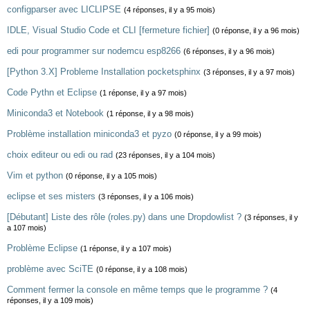
configparser avec LICLIPSE
(4 réponses, il y a 95 mois)
IDLE, Visual Studio Code et CLI [fermeture fichier]
(0 réponse, il y a 96 mois)
edi pour programmer sur nodemcu esp8266
(6 réponses, il y a 96 mois)
[Python 3.X] Probleme Installation pocketsphinx
(3 réponses, il y a 97 mois)
Code Pythn et Eclipse
(1 réponse, il y a 97 mois)
Miniconda3 et Notebook
(1 réponse, il y a 98 mois)
Problème installation miniconda3 et pyzo
(0 réponse, il y a 99 mois)
choix editeur ou edi ou rad
(23 réponses, il y a 104 mois)
Vim et python
(0 réponse, il y a 105 mois)
eclipse et ses misters
(3 réponses, il y a 106 mois)
[Débutant] Liste des rôle (roles.py) dans une Dropdowlist ?
(3 réponses, il y
a 107 mois)
Problème Eclipse
(1 réponse, il y a 107 mois)
problème avec SciTE
(0 réponse, il y a 108 mois)
Comment fermer la console en même temps que le programme ?
(4
réponses, il y a 109 mois)