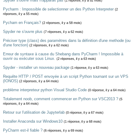
Spyder s'ouvre mais n'apparait pas
(1 réponse, il y a 52 mois)
Pycharm : Impossible de selectionner un des Python Interpreter
(2
réponses, il y a 55 mois)
Pycham en Français?
(2 réponses, il y a 58 mois)
Spyder ne s'ouvre plus
(7 réponses, il y a 62 mois)
Préciser type (class) des paramètres dans la définition d'une methode (ou
d'une fonction)
(2 réponses, il y a 62 mois)
Erreur de syntaxe à cause du Shebang dans PyCharm ! Impossible à
ouvrir ou exécuter sous Linux.
(2 réponses, il y a 63 mois)
Spyder - installer un nouveau package
(1 réponse, il y a 63 mois)
Requête HTTP / POST envoyée à un script Python tournant sur un VPS
(IONOS)
(2 réponses, il y a 64 mois)
problème interpreteur python Visual Studio Code
(0 réponse, il y a 64 mois)
Totalement noob, comment commencer en Python sur VSC2013 ?
(5
réponses, il y a 64 mois)
Retour sur l'utilisation de Jupyterlab
(0 réponse, il y a 67 mois)
Installer Anaconda sur Windows10
(1 réponse, il y a 68 mois)
PyCharm est-il fiable ?
(6 réponses, il y a 69 mois)