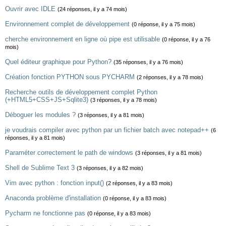
Ouvrir avec IDLE
(24 réponses, il y a 74 mois)
Environnement complet de développement
(0 réponse, il y a 75 mois)
cherche environnement en ligne où pipe est utilisable
(0 réponse, il y a 76
mois)
Quel éditeur graphique pour Python?
(35 réponses, il y a 76 mois)
Création fonction PYTHON sous PYCHARM
(2 réponses, il y a 78 mois)
Recherche outils de développement complet Python
(+HTML5+CSS+JS+Sqlite3)
(3 réponses, il y a 78 mois)
Déboguer les modules ?
(3 réponses, il y a 81 mois)
je voudrais compiler avec python par un fichier batch avec notepad++
(6
réponses, il y a 81 mois)
Paraméter correctement le path de windows
(3 réponses, il y a 81 mois)
Shell de Sublime Text 3
(3 réponses, il y a 82 mois)
Vim avec python : fonction input()
(2 réponses, il y a 83 mois)
Anaconda problème d'installation
(0 réponse, il y a 83 mois)
Pycharm ne fonctionne pas
(0 réponse, il y a 83 mois)