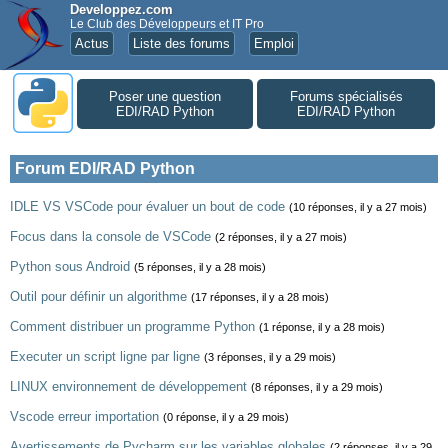
Developpez.com
Le Club des Développeurs et IT Pro
Actus
Liste des forums
Emploi
Poser une question
Forums spécialisés
EDI/RAD Python
EDI/RAD Python
Forum EDI/RAD Python
IDLE VS VSCode pour évaluer un bout de code
(10 réponses, il y a 27 mois)
Focus dans la console de VSCode
(2 réponses, il y a 27 mois)
Python sous Android
(5 réponses, il y a 28 mois)
Outil pour définir un algorithme
(17 réponses, il y a 28 mois)
Comment distribuer un programme Python
(1 réponse, il y a 28 mois)
Executer un script ligne par ligne
(3 réponses, il y a 29 mois)
LINUX environnement de développement
(8 réponses, il y a 29 mois)
Vscode erreur importation
(0 réponse, il y a 29 mois)
Avertissements de Pycharm sur les variables globales
(2 réponses, il y a 29