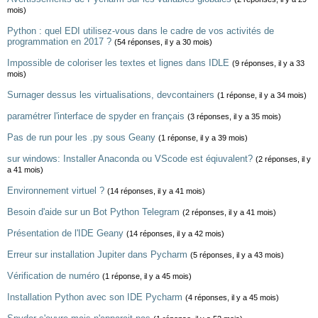
mois)
Python : quel EDI utilisez-vous dans le cadre de vos activités de
programmation en 2017 ?
(54 réponses, il y a 30 mois)
Impossible de coloriser les textes et lignes dans IDLE
(9 réponses, il y a 33
mois)
Surnager dessus les virtualisations, devcontainers
(1 réponse, il y a 34 mois)
paramétrer l'interface de spyder en français
(3 réponses, il y a 35 mois)
Pas de run pour les .py sous Geany
(1 réponse, il y a 39 mois)
sur windows: Installer Anaconda ou VScode est éqiuvalent?
(2 réponses, il y
a 41 mois)
Environnement virtuel ?
(14 réponses, il y a 41 mois)
Besoin d'aide sur un Bot Python Telegram
(2 réponses, il y a 41 mois)
Présentation de l'IDE Geany
(14 réponses, il y a 42 mois)
Erreur sur installation Jupiter dans Pycharm
(5 réponses, il y a 43 mois)
Vérification de numéro
(1 réponse, il y a 45 mois)
Installation Python avec son IDE Pycharm
(4 réponses, il y a 45 mois)