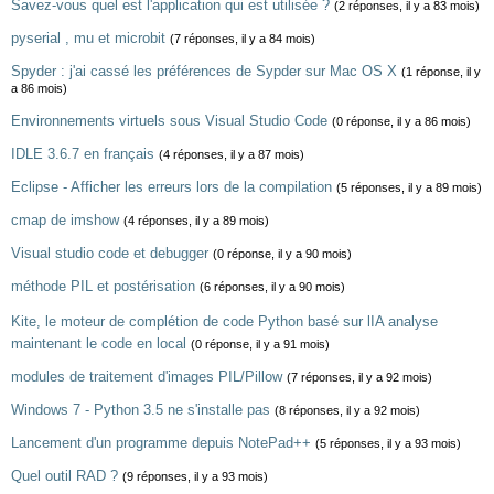
Savez-vous quel est l'application qui est utilisée ?
(2 réponses, il y a 83 mois)
pyserial , mu et microbit
(7 réponses, il y a 84 mois)
Spyder : j'ai cassé les préférences de Sypder sur Mac OS X
(1 réponse, il y
a 86 mois)
Environnements virtuels sous Visual Studio Code
(0 réponse, il y a 86 mois)
IDLE 3.6.7 en français
(4 réponses, il y a 87 mois)
Eclipse - Afficher les erreurs lors de la compilation
(5 réponses, il y a 89 mois)
cmap de imshow
(4 réponses, il y a 89 mois)
Visual studio code et debugger
(0 réponse, il y a 90 mois)
méthode PIL et postérisation
(6 réponses, il y a 90 mois)
Kite, le moteur de complétion de code Python basé sur lIA analyse
maintenant le code en local
(0 réponse, il y a 91 mois)
modules de traitement d'images PIL/Pillow
(7 réponses, il y a 92 mois)
Windows 7 - Python 3.5 ne s'installe pas
(8 réponses, il y a 92 mois)
Lancement d'un programme depuis NotePad++
(5 réponses, il y a 93 mois)
Quel outil RAD ?
(9 réponses, il y a 93 mois)