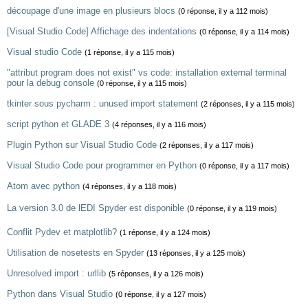
découpage d'une image en plusieurs blocs
(0 réponse, il y a 112 mois)
[Visual Studio Code] Affichage des indentations
(0 réponse, il y a 114 mois)
Visual studio Code
(1 réponse, il y a 115 mois)
"attribut program does not exist" vs code: installation external terminal
pour la debug console
(0 réponse, il y a 115 mois)
tkinter sous pycharm : unused import statement
(2 réponses, il y a 115 mois)
script python et GLADE 3
(4 réponses, il y a 116 mois)
Plugin Python sur Visual Studio Code
(2 réponses, il y a 117 mois)
Visual Studio Code pour programmer en Python
(0 réponse, il y a 117 mois)
Atom avec python
(4 réponses, il y a 118 mois)
La version 3.0 de lEDI Spyder est disponible
(0 réponse, il y a 119 mois)
Conflit Pydev et matplotlib?
(1 réponse, il y a 124 mois)
Utilisation de nosetests en Spyder
(13 réponses, il y a 125 mois)
Unresolved import : urllib
(5 réponses, il y a 126 mois)
Python dans Visual Studio
(0 réponse, il y a 127 mois)