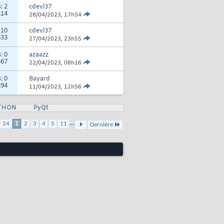
s:
2
cdevl37
414
28/04/2023,
17h54
:
10
cdevl37
633
27/04/2023,
23h55
s:
0
azaazz
467
22/04/2023,
08h16
s:
0
Bayard
494
11/04/2023,
12h56
YTHON
PyQt
...
r 24
1
2
3
4
5
11
Dernière