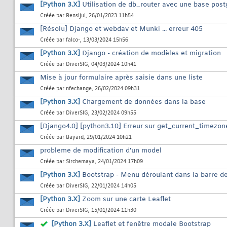
[Python 3.X]
Utilisation de db_router avec une base post
Créée par
Bensljul
, 26/01/2023 11h54
[Résolu] Django et webdav et Munki ... erreur 405
Créée par
falco-
, 13/03/2024 15h56
[Python 3.X]
Django - création de modèles et migration
Créée par
DiverSIG
, 04/03/2024 10h41
Mise à jour formulaire après saisie dans une liste
Créée par
nfechange
, 26/02/2024 09h31
[Python 3.X]
Chargement de données dans la base
Créée par
DiverSIG
, 23/02/2024 09h55
[Django4.0] [python3.10] Erreur sur get_current_timezon
Créée par
Bayard
, 29/01/2024 10h21
probleme de modification d'un model
Créée par
Sirchemaya
, 24/01/2024 17h09
[Python 3.X]
Bootstrap - Menu déroulant dans la barre d
Créée par
DiverSIG
, 22/01/2024 14h05
[Python 3.X]
Zoom sur une carte Leaflet
Créée par
DiverSIG
, 15/01/2024 11h30
[Python 3.X]
Leaflet et fenêtre modale Bootstrap