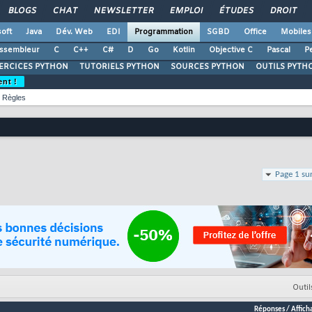
BLOGS
CHAT
NEWSLETTER
EMPLOI
ÉTUDES
DROIT
oft
Java
Dév. Web
EDI
Programmation
SGBD
Office
Mobiles
ssembleur
C
C++
C#
D
Go
Kotlin
Objective C
Pascal
Pe
ERCICES PYTHON
TUTORIELS PYTHON
SOURCES PYTHON
OUTILS PYTH
ent !
Règles
Page 1 su
Outil
Réponses
/
Affich