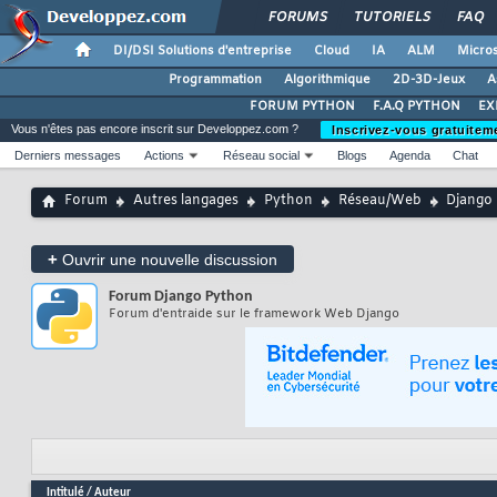
FORUMS
TUTORIELS
FAQ
DI/DSI Solutions d'entreprise
Cloud
IA
ALM
Micros
Programmation
Algorithmique
2D-3D-Jeux
A
FORUM PYTHON
F.A.Q PYTHON
EX
Vous n'êtes pas encore inscrit sur Developpez.com ?
Inscrivez-vous gratuitem
Derniers messages
Actions
Réseau social
Blogs
Agenda
Chat
Forum
Autres langages
Python
Réseau/Web
Django
+
Ouvrir une nouvelle discussion
Forum
Django Python
Forum d'entraide sur le framework Web Django
Intitulé
/
Auteur