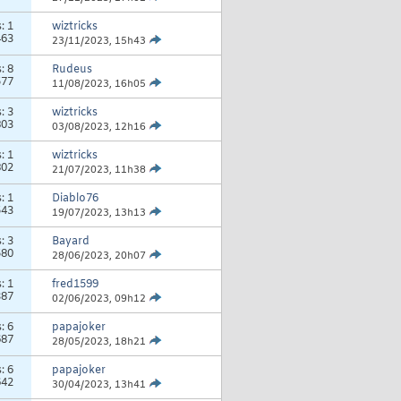
s:
1
wiztricks
463
23/11/2023,
15h43
s:
8
Rudeus
577
11/08/2023,
16h05
s:
3
wiztricks
803
03/08/2023,
12h16
s:
1
wiztricks
802
21/07/2023,
11h38
s:
1
Diablo76
543
19/07/2023,
13h13
s:
3
Bayard
580
28/06/2023,
20h07
s:
1
fred1599
387
02/06/2023,
09h12
s:
6
papajoker
687
28/05/2023,
18h21
s:
6
papajoker
642
30/04/2023,
13h41