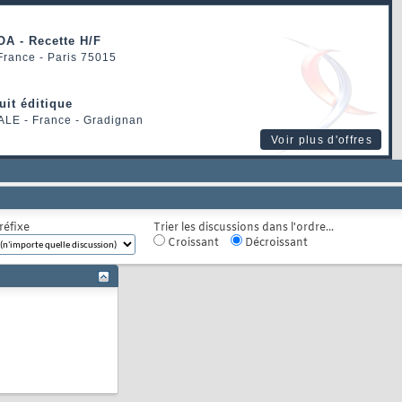
OA - Recette H/F
 France - Paris 75015
uit éditique
ALE
- France - Gradignan
Voir plus d'offres
réfixe
Trier les discussions dans l'ordre...
Croissant
Décroissant