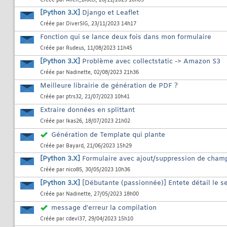
Créée par
Allen_blocci
, 26/11/2023 10h03
[Python 3.X]
Django et Leaflet
Créée par
DiverSIG
, 23/11/2023 14h17
Fonction qui se lance deux fois dans mon formulaire
Créée par
Rudeus
, 11/08/2023 11h45
[Python 3.X]
Problème avec collectstatic -> Amazon S3
Créée par
Nadinette
, 02/08/2023 21h36
Meilleure librairie de génération de PDF ?
Créée par
ptrs32
, 21/07/2023 10h41
Extraire données en splittant
Créée par
lkas26
, 18/07/2023 21h02
Génération de Template qui plante
Créée par
Bayard
, 21/06/2023 15h29
[Python 3.X]
Formulaire avec ajout/suppression de cham
Créée par
nico85
, 30/05/2023 10h36
[Python 3.X]
[Débutante (passionnée)] Entete détail le s
Créée par
Nadinette
, 27/05/2023 18h00
message d'erreur la compilation
Créée par
cdevl37
, 29/04/2023 15h10