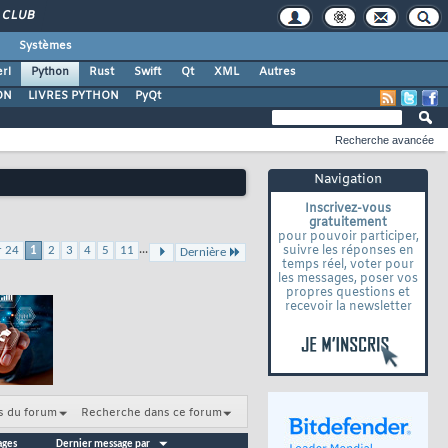
CLUB
Systèmes
rl
Python
Rust
Swift
Qt
XML
Autres
ON
LIVRES PYTHON
PyQt
Recherche avancée
Navigation
Inscrivez-vous
gratuitement
pour pouvoir participer,
...
suivre les réponses en
r 24
1
2
3
4
5
11
Dernière
temps réel, voter pour
les messages, poser vos
propres questions et
recevoir la newsletter
s du forum
Recherche dans ce forum
ages
Dernier message par