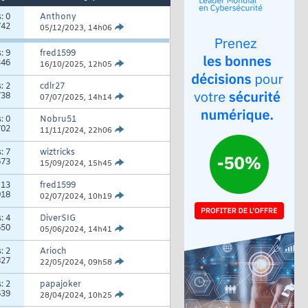
s:
0
Anthony
742
05/12/2023,
14h06
s:
9
fred1599
346
16/10/2025,
12h05
s:
2
cdlr27
738
07/07/2025,
14h14
s:
0
Nobru51
702
11/11/2024,
22h06
s:
7
wiztricks
673
15/09/2024,
15h45
:
13
fred1599
918
02/07/2024,
10h19
s:
4
DiverSIG
650
05/06/2024,
14h41
s:
2
Arioch
827
22/05/2024,
09h58
s:
2
papajoker
639
28/04/2024,
10h25