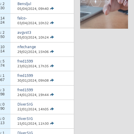
s:
2
Bensljul
830
05/04/2024,
09h40
:
14
falco-
824
03/04/2024,
10h32
s:
2
avgvst3
350
05/03/2024,
10h24
:
10
nfechange
814
29/02/2024,
15h06
s:
5
fred1599
674
23/02/2024,
17h35
s:
1
fred1599
867
30/01/2024,
09h08
s:
3
fred1599
698
24/01/2024,
19h44
s:
0
DiverSIG
590
22/01/2024,
14h05
s:
0
DiverSIG
413
15/01/2024,
11h30
s:
1
DiverSIG