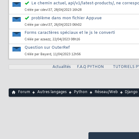
Le chemin actuel, api/v1/latest-products/, ne corresp
Créée par
cdevl37
, 28/04/2023 16h28
problème dans mon fichier App.vue
Créée par
cdevl37
, 26/04/2023 06h02
Forms caractères spéciaux et le js le converti
Créée par
azaazz
, 22/04/2023 08h16
Question sur OuterRef
Créée par
Bayard
, 11/04/2023 12h56
Actualités
F.A.Q PYTHON
TUTORIELS 
Forum
Autres langages
Python
Réseau/Web
Django