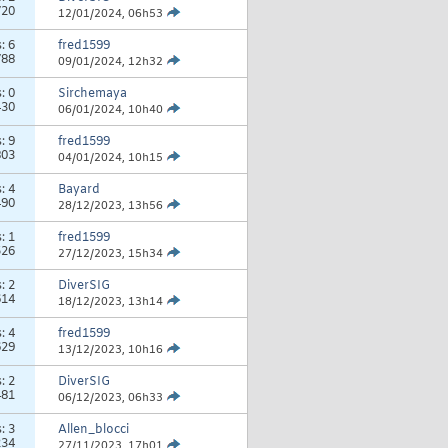
720
12/01/2024,
06h53
s:
6
fred1599
788
09/01/2024,
12h32
s:
0
Sirchemaya
430
06/01/2024,
10h40
s:
9
fred1599
803
04/01/2024,
10h15
s:
4
Bayard
490
28/12/2023,
13h56
s:
1
fred1599
526
27/12/2023,
15h34
s:
2
DiverSIG
614
18/12/2023,
13h14
s:
4
fred1599
629
13/12/2023,
10h16
s:
2
DiverSIG
481
06/12/2023,
06h33
s:
3
Allen_blocci
234
27/11/2023,
17h01