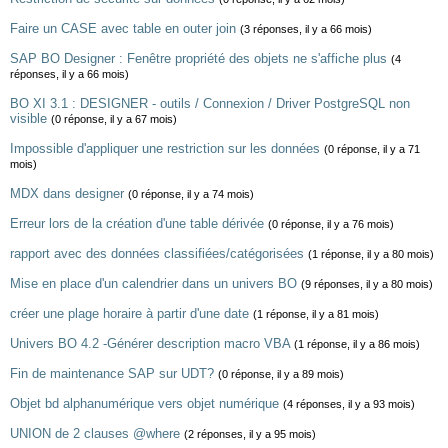
Faire un CASE avec table en outer join
(3 réponses, il y a 66 mois)
SAP BO Designer : Fenêtre propriété des objets ne s'affiche plus
(4
réponses, il y a 66 mois)
BO XI 3.1 : DESIGNER - outils / Connexion / Driver PostgreSQL non
visible
(0 réponse, il y a 67 mois)
Impossible d'appliquer une restriction sur les données
(0 réponse, il y a 71
mois)
MDX dans designer
(0 réponse, il y a 74 mois)
Erreur lors de la création d'une table dérivée
(0 réponse, il y a 76 mois)
rapport avec des données classifiées/catégorisées
(1 réponse, il y a 80 mois)
Mise en place d'un calendrier dans un univers BO
(9 réponses, il y a 80 mois)
créer une plage horaire à partir d'une date
(1 réponse, il y a 81 mois)
Univers BO 4.2 -Générer description macro VBA
(1 réponse, il y a 86 mois)
Fin de maintenance SAP sur UDT?
(0 réponse, il y a 89 mois)
Objet bd alphanumérique vers objet numérique
(4 réponses, il y a 93 mois)
UNION de 2 clauses @where
(2 réponses, il y a 95 mois)