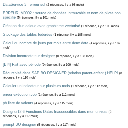
DataService 3 : erreur sql
(2 réponses, il y a 98 mois)
ERREUR IM0002 : source de données introuvable et nom de pilote non
spécifié
(5 réponses, il y a 101 mois)
Création d'un calque avec graphisme vectorisé
(1 réponse, il y a 105 mois)
Stockage des tables fédérées
(1 réponse, il y a 105 mois)
Calcul du nombre de jours par mois entre deux date
(4 réponses, il y a 107
mois)
Division incorrecte sur designer
(0 réponse, il y a 108 mois)
[BI4] Fait avec période
(0 réponse, il y a 109 mois)
Récursivité dans SAP BO DESIGNER (relation parent-enfant ) HELP!
(0
réponse, il y a 110 mois)
Calculer un indicateur sur plusieurs mois
(1 réponse, il y a 112 mois)
erreur exécution Job
(1 réponse, il y a 112 mois)
pb liste de valeurs
(4 réponses, il y a 115 mois)
Designer12.6 Fonctions Dates Inaccessibles dans mon univers
(2
réponses, il y a 117 mois)
prompt BO designer
(5 réponses, il y a 117 mois)