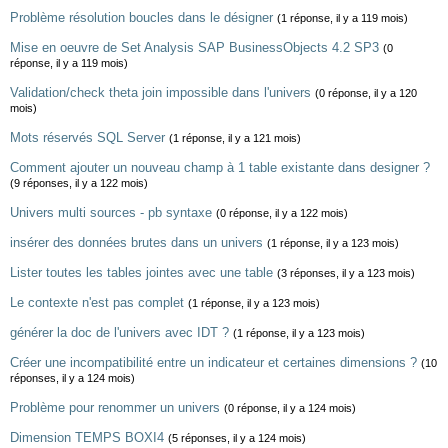
Problème résolution boucles dans le désigner
(1 réponse, il y a 119 mois)
Mise en oeuvre de Set Analysis SAP BusinessObjects 4.2 SP3
(0
réponse, il y a 119 mois)
Validation/check theta join impossible dans l'univers
(0 réponse, il y a 120
mois)
Mots réservés SQL Server
(1 réponse, il y a 121 mois)
Comment ajouter un nouveau champ à 1 table existante dans designer ?
(9 réponses, il y a 122 mois)
Univers multi sources - pb syntaxe
(0 réponse, il y a 122 mois)
insérer des données brutes dans un univers
(1 réponse, il y a 123 mois)
Lister toutes les tables jointes avec une table
(3 réponses, il y a 123 mois)
Le contexte n'est pas complet
(1 réponse, il y a 123 mois)
générer la doc de l'univers avec IDT ?
(1 réponse, il y a 123 mois)
Créer une incompatibilité entre un indicateur et certaines dimensions ?
(10
réponses, il y a 124 mois)
Problème pour renommer un univers
(0 réponse, il y a 124 mois)
Dimension TEMPS BOXI4
(5 réponses, il y a 124 mois)