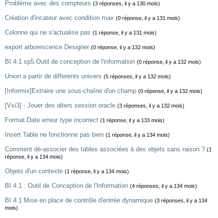
Problème avec des compteurs
(3 réponses, il y a 130 mois)
Création d'incateur avec condition max
(0 réponse, il y a 131 mois)
Colonne qui ne s'actualise pas
(1 réponse, il y a 131 mois)
export arborescence Designer
(0 réponse, il y a 132 mois)
BI 4.1 sp5 Outil de conception de l'information
(0 réponse, il y a 132 mois)
Union a partir de differents univers
(5 réponses, il y a 132 mois)
[Informix]Extraire une sous-chaîne d'un champ
(0 réponse, il y a 132 mois)
[Vxi3] - Jouer des alters session oracle
(3 réponses, il y a 132 mois)
Format Date erreur type incorrect
(1 réponse, il y a 133 mois)
Insert Table ne fonctionne pas bien
(1 réponse, il y a 134 mois)
Comment dé-associer des tables associées à des objets sans raison ?
(1
réponse, il y a 134 mois)
Objets d'un contexte
(1 réponse, il y a 134 mois)
BI 4.1 : Outil de Conception de l'Information
(4 réponses, il y a 134 mois)
BI 4.1 Mise en place de contrôle d'entrée dynamique
(3 réponses, il y a 134
mois)