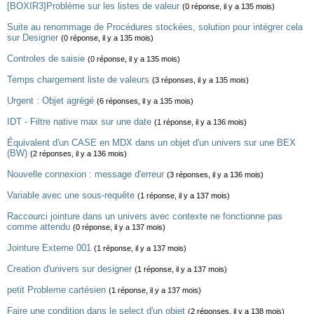
[BOXIR3]Problème sur les listes de valeur
(0 réponse, il y a 135 mois)
Suite au renommage de Procédures stockées, solution pour intégrer cela
sur Designer
(0 réponse, il y a 135 mois)
Controles de saisie
(0 réponse, il y a 135 mois)
Temps chargement liste de valeurs
(3 réponses, il y a 135 mois)
Urgent : Objet agrégé
(6 réponses, il y a 135 mois)
IDT - Filtre native max sur une date
(1 réponse, il y a 136 mois)
Équivalent d'un CASE en MDX dans un objet d'un univers sur une BEX
(BW)
(2 réponses, il y a 136 mois)
Nouvelle connexion : message d'erreur
(3 réponses, il y a 136 mois)
Variable avec une sous-requête
(1 réponse, il y a 137 mois)
Raccourci jointure dans un univers avec contexte ne fonctionne pas
comme attendu
(0 réponse, il y a 137 mois)
Jointure Externe 001
(1 réponse, il y a 137 mois)
Creation d'univers sur designer
(1 réponse, il y a 137 mois)
petit Probleme cartésien
(1 réponse, il y a 137 mois)
Faire une condition dans le select d'un objet
(2 réponses, il y a 138 mois)