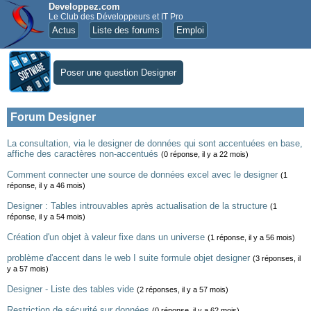
Developpez.com
Le Club des Développeurs et IT Pro
Actus
Liste des forums
Emploi
Poser une question Designer
Forum Designer
La consultation, via le designer de données qui sont accentuées en base,
affiche des caractères non-accentués
(0 réponse, il y a 22 mois)
Comment connecter une source de données excel avec le designer
(1
réponse, il y a 46 mois)
Designer : Tables introuvables après actualisation de la structure
(1
réponse, il y a 54 mois)
Création d'un objet à valeur fixe dans un universe
(1 réponse, il y a 56 mois)
problème d'accent dans le web I suite formule objet designer
(3 réponses, il
y a 57 mois)
Designer - Liste des tables vide
(2 réponses, il y a 57 mois)
Restriction de sécurité sur données
(0 réponse, il y a 62 mois)