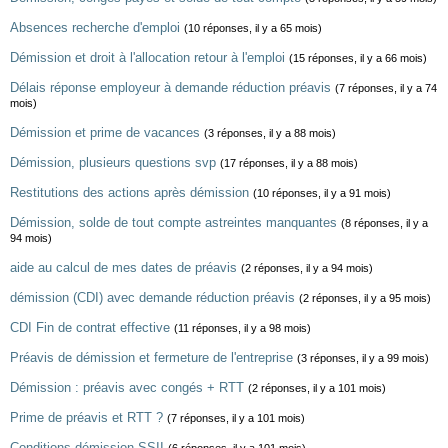
Absences recherche d'emploi
(10 réponses, il y a 65 mois)
Démission et droit à l'allocation retour à l'emploi
(15 réponses, il y a 66 mois)
Délais réponse employeur à demande réduction préavis
(7 réponses, il y a 74
mois)
Démission et prime de vacances
(3 réponses, il y a 88 mois)
Démission, plusieurs questions svp
(17 réponses, il y a 88 mois)
Restitutions des actions après démission
(10 réponses, il y a 91 mois)
Démission, solde de tout compte astreintes manquantes
(8 réponses, il y a
94 mois)
aide au calcul de mes dates de préavis
(2 réponses, il y a 94 mois)
démission (CDI) avec demande réduction préavis
(2 réponses, il y a 95 mois)
CDI Fin de contrat effective
(11 réponses, il y a 98 mois)
Préavis de démission et fermeture de l'entreprise
(3 réponses, il y a 99 mois)
Démission : préavis avec congés + RTT
(2 réponses, il y a 101 mois)
Prime de préavis et RTT ?
(7 réponses, il y a 101 mois)
Conditions démission SSII