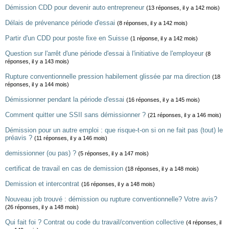
Démission CDD pour devenir auto entrepreneur
(13 réponses, il y a 142 mois)
Délais de prévenance période d'essai
(8 réponses, il y a 142 mois)
Partir d'un CDD pour poste fixe en Suisse
(1 réponse, il y a 142 mois)
Question sur l'arrêt d'une période d'essai à l'initiative de l'employeur
(8
réponses, il y a 143 mois)
Rupture conventionnelle pression habilement glissée par ma direction
(18
réponses, il y a 144 mois)
Démissionner pendant la période d'essai
(16 réponses, il y a 145 mois)
Comment quitter une SSII sans démissionner ?
(21 réponses, il y a 146 mois)
Démission pour un autre emploi : que risque-t-on si on ne fait pas (tout) le
préavis ?
(11 réponses, il y a 146 mois)
demissionner (ou pas) ?
(5 réponses, il y a 147 mois)
certificat de travail en cas de demission
(18 réponses, il y a 148 mois)
Demission et intercontrat
(16 réponses, il y a 148 mois)
Nouveau job trouvé : démission ou rupture conventionnelle? Votre avis?
(26 réponses, il y a 148 mois)
Qui fait foi ? Contrat ou code du travail/convention collective
(4 réponses, il