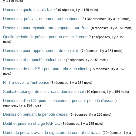
y a 149 mois)
Demission quels calculs faire?
(0 réponse, il y a 149 mois)
Démission, préavis, comment ça fonctionne ?
(102 réponses, il y a 149 mois)
Démission pour rejoindre ma compagne sur Paris
(8 réponses, il y a 151 mois)
Quelle période de préavis pour un assimilé cadre?
(2 réponses, il y a 151
mois)
Démission pour rapprochement de conjoint.
(7 réponses, il y a 151 mois)
Démission et propriété intelectuelle
(7 réponses, il y a 151 mois)
Démission de ma SSII pour partir chez un client.
(15 réponses, il y a 152
mois)
RTT à devoir à l'entreprise
(5 réponses, il y a 154 mois)
Souhaite changer de client sans démissionner
(10 réponses, il y a 154 mois)
Démission d'un CDI puis Licenciement pendant période d'essai
(4
réponses, il y a 154 mois)
Démission pendant la période d'essai
(6 réponses, il y a 155 mois)
Dedit et prise en charge FAFIEC
(3 réponses, il y a 155 mois)
Durée du préavis avant la signature du contrat du travail
(10 réponses, il y a