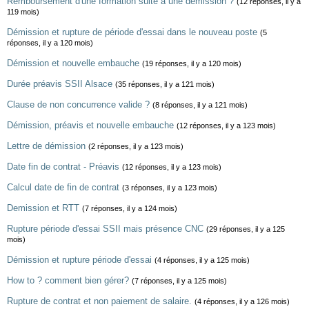
Remboursement d'une formation suite à une démission ?
(12 réponses, il y a
119 mois)
Démission et rupture de période d'essai dans le nouveau poste
(5
réponses, il y a 120 mois)
Démission et nouvelle embauche
(19 réponses, il y a 120 mois)
Durée préavis SSII Alsace
(35 réponses, il y a 121 mois)
Clause de non concurrence valide ?
(8 réponses, il y a 121 mois)
Démission, préavis et nouvelle embauche
(12 réponses, il y a 123 mois)
Lettre de démission
(2 réponses, il y a 123 mois)
Date fin de contrat - Préavis
(12 réponses, il y a 123 mois)
Calcul date de fin de contrat
(3 réponses, il y a 123 mois)
Demission et RTT
(7 réponses, il y a 124 mois)
Rupture période d'essai SSII mais présence CNC
(29 réponses, il y a 125
mois)
Démission et rupture période d'essai
(4 réponses, il y a 125 mois)
How to ? comment bien gérer?
(7 réponses, il y a 125 mois)
Rupture de contrat et non paiement de salaire.
(4 réponses, il y a 126 mois)