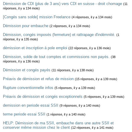
Démission de CDI (plus de 3 ans) vers CDI en suisse - droit chomage
(11
réponses, il y a 134 mois)
[Congés sans solde] mission Freelance
(4 réponses, il y a 134 mois)
Démission pour embauche
(2 réponses, il y a 134 mois)
Démission, congés imposés (fermeture) et rattrapage d'indémnité.
(1
réponse, il y a 135 mois)
démission et inscription à pole emploi
(22 réponses, il y a 136 mois)
Démission, solde de tout comptes et commissions non payés.
(38
réponses, il y a 136 mois)
Démission et congés payés
(11 réponses, il y a 138 mois)
Préavis de démission et refus de mission
(15 réponses, il y a 139 mois)
Rupture conventionnelle infos
(5 réponses, il y a 139 mois)
Préavis de démission et congés exceptionnels
(5 réponses, il y a 139 mois)
demission en periode essai SSII
(9 réponses, il y a 140 mois)
terme periode essai SSII
(1 réponse, il y a 140 mois)
HELP: Démission de ma SSII, embauche dans une autre SSII et
conserver même mission chez le client
(12 réponses, il y a 141 mois)