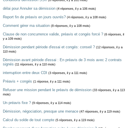
(6 réponses, il y a 101 mois)
délai pour Annuler sa démission
(4 réponses, il y a 106 mois)
Report fin de préavis en jours ouvrés?
(4 réponses, il y a 108 mois)
Comment gérer ma situation
(8 réponses, il y a 108 mois)
Clause de non concurrence valide, préavis et congés forcé ?
(6 réponses, il
y a 109 mois)
Démission pendant période d'essai et congés: conseil ?
(12 réponses, il y a
110 mois)
Démission avant période d'essai : En préavis de 3 mois avec 2 contrats
signés
(11 réponses, il y a 110 mois)
interruption entre deux CDI
(3 réponses, il y a 111 mois)
Préavis + congés
(1 réponse, il y a 111 mois)
Refuser une mission pendant le préavis de démission
(33 réponses, il y a 113
mois)
Un préavis fixe ?
(9 réponses, il y a 114 mois)
Démission, négociation, presque une menace
(47 réponses, il y a 119 mois)
Calcul du solde de tout compte
(5 réponses, il y a 119 mois)