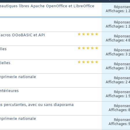
ureautiques libres Apache OpenOffice et LibreOffice
Réponse
Affichages: 1 
Réponse
Affichages: 1 
 Macros OOoBASIC et API
Réponse
Affichages: 4 
lles
Réponse
Affichages: 3 
ielles
Réponse
Affichages: 3 
mprimerie nationale
Réponse
Affichages: 2 
antérieures
Réponse
Affichages: 1 
ons percutantes, avec ou sans diaporama
Réponse
Affichages: 
mprimerie nationale
Réponse
Affichages: 