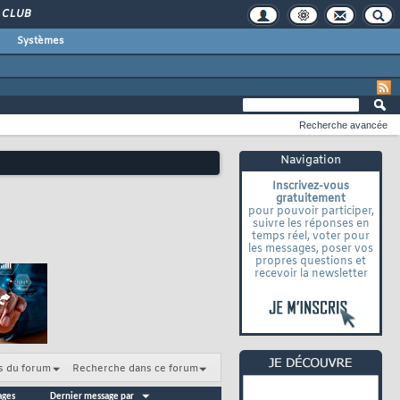
CLUB
Systèmes
Recherche avancée
Navigation
Inscrivez-vous
gratuitement
pour pouvoir participer,
suivre les réponses en
temps réel, voter pour
les messages, poser vos
propres questions et
recevoir la newsletter
s du forum
Recherche dans ce forum
ages
Dernier message par