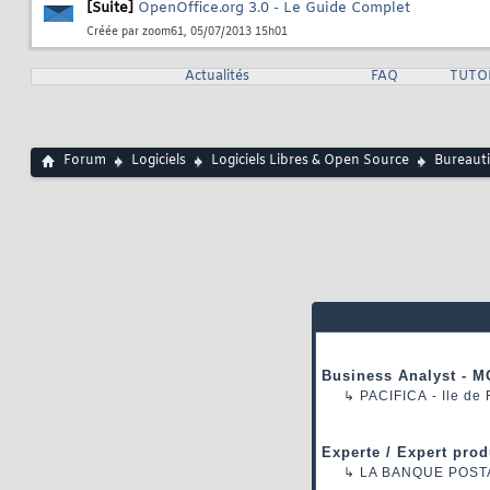
[Suite]
OpenOffice.org 3.0 - Le Guide Complet
Créée par
zoom61
, 05/07/2013 15h01
Actualités
FAQ
TUTO
Forum
Logiciels
Logiciels Libres & Open Source
Bureaut
Business Analyst - M
↳
PACIFICA
- Ile de
Experte / Expert prod
↳
LA BANQUE POST