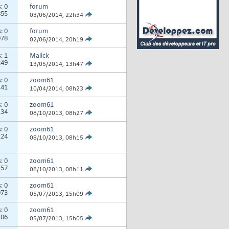
s:
0
forum
855
03/06/2014,
22h34
s:
0
forum
978
02/06/2014,
20h19
s:
1
Malick
249
13/05/2014,
13h47
s:
0
zoom61
441
10/04/2014,
08h23
s:
0
zoom61
134
08/10/2013,
08h27
s:
0
zoom61
224
08/10/2013,
08h15
s:
0
zoom61
257
08/10/2013,
08h11
s:
0
zoom61
073
05/07/2013,
15h09
s:
0
zoom61
106
05/07/2013,
15h05