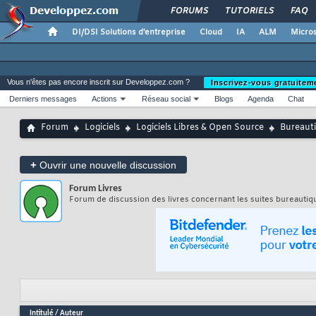
FORUMS
TUTORIELS
FAQ
DI/DSI Solutions d'entreprise
Cloud
IA
ALM
Micros
Vous n'êtes pas encore inscrit sur Developpez.com ?
Inscrivez-vous gratuitem
Derniers messages
Actions
Réseau social
Blogs
Agenda
Chat
Forum
Logiciels
Logiciels Libres & Open Source
Bureaut
+
Ouvrir une nouvelle discussion
Forum
Livres
Forum de discussion des livres concernant les suites bureautiqu
Intitulé
/
Auteur