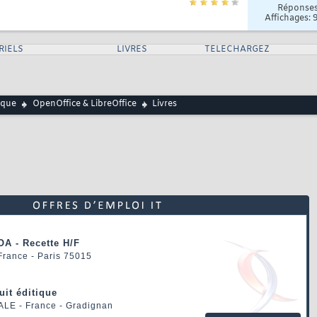
Réponse
Affichages: 
RIELS
LIVRES
TELECHARGEZ
ique
OpenOffice & LibreOffice
Livres
OA - Recette H/F
 France - Paris 75015
uit éditique
ALE
- France - Gradignan