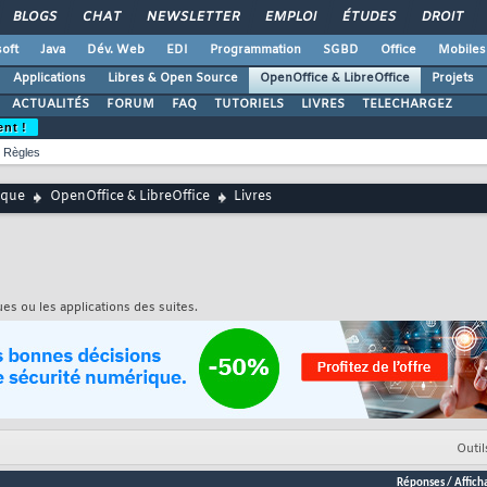
BLOGS
CHAT
NEWSLETTER
EMPLOI
ÉTUDES
DROIT
oft
Java
Dév. Web
EDI
Programmation
SGBD
Office
Mobiles
Applications
Libres & Open Source
OpenOffice & LibreOffice
Projets
ACTUALITÉS
FORUM
FAQ
TUTORIELS
LIVRES
TELECHARGEZ
ent !
Règles
ique
OpenOffice & LibreOffice
Livres
es ou les applications des suites.
Outil
Réponses
/
Affich