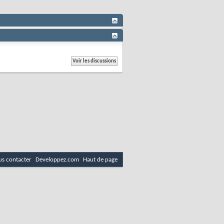
s contacter
Developpez.com
Haut de page