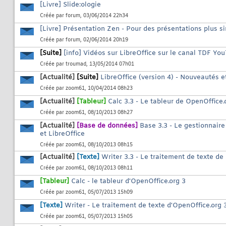
[Livre] Slide:ologie
Créée par
forum
, 03/06/2014 22h34
[Livre] Présentation Zen - Pour des présentations plus si
Créée par
forum
, 02/06/2014 20h19
[Suite]
[info] Vidéos sur LibreOffice sur le canal TDF Yo
Créée par
troumad
, 13/05/2014 07h01
[Actualité]
[Suite]
LibreOffice (version 4) - Nouveautés e
Créée par
zoom61
, 10/04/2014 08h23
[Actualité]
[Tableur]
Calc 3.3 - Le tableur de OpenOffice.
Créée par
zoom61
, 08/10/2013 08h27
[Actualité]
[Base de données]
Base 3.3 - Le gestionnair
et LibreOffice
Créée par
zoom61
, 08/10/2013 08h15
[Actualité]
[Texte]
Writer 3.3 - Le traitement de texte de
Créée par
zoom61
, 08/10/2013 08h11
[Tableur]
Calc - le tableur d'OpenOffice.org 3
Créée par
zoom61
, 05/07/2013 15h09
[Texte]
Writer - Le traitement de texte d'OpenOffice.org 
Créée par
zoom61
, 05/07/2013 15h05