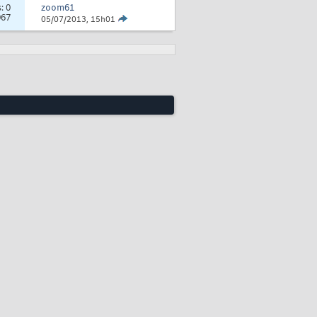
s:
0
zoom61
967
05/07/2013,
15h01