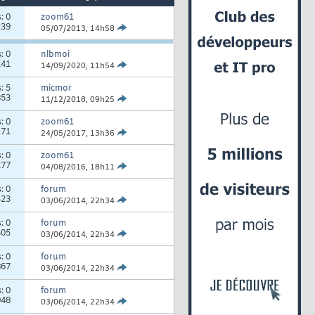
s:
0
zoom61
239
05/07/2013,
14h58
s:
0
nlbmoi
241
14/09/2020,
11h54
s:
5
micmor
853
11/12/2018,
09h25
s:
0
zoom61
171
24/05/2017,
13h36
s:
0
zoom61
277
04/08/2016,
18h11
s:
0
forum
423
03/06/2014,
22h34
s:
0
forum
505
03/06/2014,
22h34
s:
0
forum
867
03/06/2014,
22h34
s:
0
forum
948
03/06/2014,
22h34