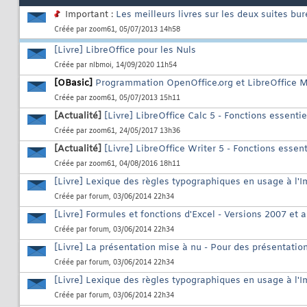
Important :
Les meilleurs livres sur les deux suites b
Créée par
zoom61
, 05/07/2013 14h58
[Livre] LibreOffice pour les Nuls
Créée par
nlbmoi
, 14/09/2020 11h54
[OBasic]
Programmation OpenOffice.org et LibreOffice
Créée par
zoom61
, 05/07/2013 15h11
[Actualité]
[Livre] LibreOffice Calc 5 - Fonctions essentie
Créée par
zoom61
, 24/05/2017 13h36
[Actualité]
[Livre] LibreOffice Writer 5 - Fonctions essent
Créée par
zoom61
, 04/08/2016 18h11
[Livre] Lexique des règles typographiques en usage à l'I
Créée par
forum
, 03/06/2014 22h34
[Livre] Formules et fonctions d'Excel - Versions 2007 et 
Créée par
forum
, 03/06/2014 22h34
[Livre] La présentation mise à nu - Pour des présentati
Créée par
forum
, 03/06/2014 22h34
[Livre] Lexique des règles typographiques en usage à l'I
Créée par
forum
, 03/06/2014 22h34