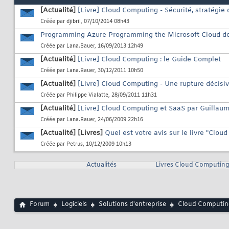
[Actualité]
[Livre] Cloud Computing - Sécurité, stratégi
Créée par
djibril
, 07/10/2014 08h43
Programming Azure Programming the Microsoft Cloud de
Créée par
Lana.Bauer
, 16/09/2013 12h49
[Actualité]
[Livre] Cloud Computing : le Guide Complet
Créée par
Lana.Bauer
, 30/12/2011 10h50
[Actualité]
[Livre] Cloud Computing - Une rupture décisiv
Créée par
Philippe Vialatte
, 28/09/2011 11h31
[Actualité]
[Livre] Cloud Computing et SaaS par Guillaume
Créée par
Lana.Bauer
, 24/06/2009 22h16
[Actualité]
[Livres]
Quel est votre avis sur le livre "Cloud
Créée par
Petrus
, 10/12/2009 10h13
Actualités
Livres Cloud Computing
Forum
Logiciels
Solutions d'entreprise
Cloud Computin