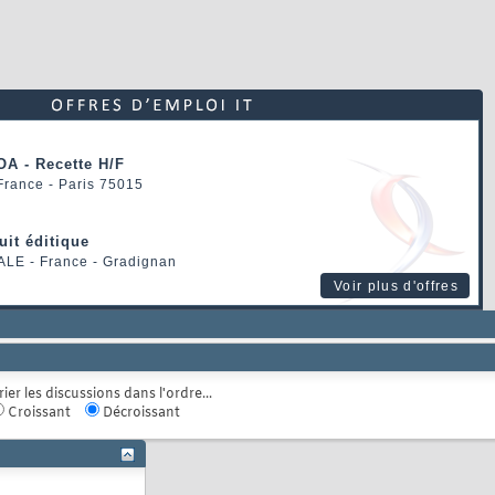
OA - Recette H/F
 France - Paris 75015
uit éditique
ALE
- France - Gradignan
Voir plus d'offres
rier les discussions dans l'ordre...
Croissant
Décroissant