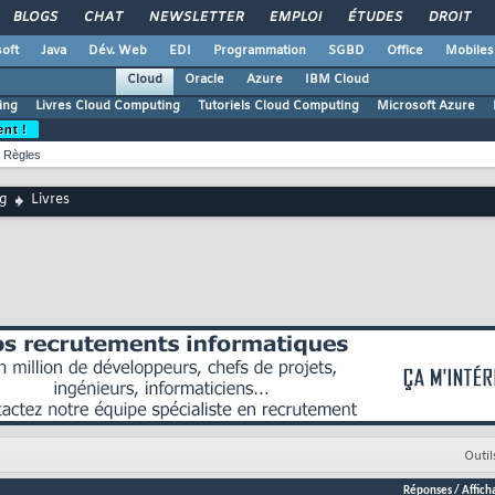
BLOGS
CHAT
NEWSLETTER
EMPLOI
ÉTUDES
DROIT
oft
Java
Dév. Web
EDI
Programmation
SGBD
Office
Mobiles
Cloud
Oracle
Azure
IBM Cloud
ing
Livres Cloud Computing
Tutoriels Cloud Computing
Microsoft Azure
ent !
Règles
g
Livres
Outil
Réponses
/
Affich