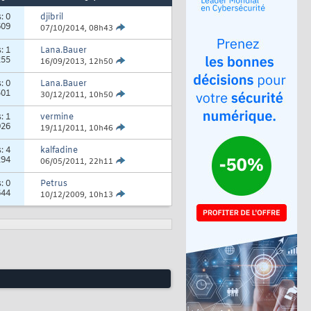
s:
0
djibril
609
07/10/2014,
08h43
s:
1
Lana.Bauer
255
16/09/2013,
12h50
s:
0
Lana.Bauer
501
30/12/2011,
10h50
s:
1
vermine
926
19/11/2011,
10h46
s:
4
kalfadine
294
06/05/2011,
22h11
s:
0
Petrus
644
10/12/2009,
10h13