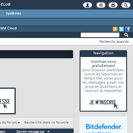
CLUB
Systèmes
IBM Cloud
Recherche avancée
Navigation
Inscrivez-vous
gratuitement
pour pouvoir participer,
suivre les réponses en
temps réel, voter pour
les messages, poser vos
propres questions et
recevoir la newsletter
s du forum
Recherche dans ce forum
ages
Dernier message par