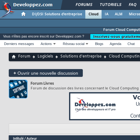
FORUMS
TUTORIELS
FAQ
DI/DSI Solutions d'entreprise
Cloud
IA
ALM
Micros
Forum Cloud Comput
Vous n'êtes pas encore inscrit sur Developpez.com ?
Inscrivez-vous gratuitem
Derniers messages
Actions
Réseau social
Blogs
Agenda
Chat
Forum
Logiciels
Solutions d'entreprise
Cloud Computin
+
Ouvrir une nouvelle discussion
Forum
Livres
Forum de discussion des livres concernant le Cloud Computing
Intitulé
/
Auteur