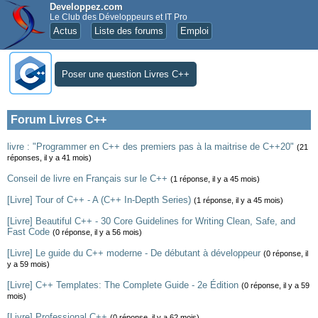
Developpez.com
Le Club des Développeurs et IT Pro
Actus
Liste des forums
Emploi
Poser une question Livres C++
Forum Livres C++
livre : "Programmer en C++ des premiers pas à la maitrise de C++20"
(21
réponses, il y a 41 mois)
Conseil de livre en Français sur le C++
(1 réponse, il y a 45 mois)
[Livre] Tour of C++ - A (C++ In-Depth Series)
(1 réponse, il y a 45 mois)
[Livre] Beautiful C++ - 30 Core Guidelines for Writing Clean, Safe, and
Fast Code
(0 réponse, il y a 56 mois)
[Livre] Le guide du C++ moderne - De débutant à développeur
(0 réponse, il
y a 59 mois)
[Livre] C++ Templates: The Complete Guide - 2e Édition
(0 réponse, il y a 59
mois)
[Livre] Professional C++
(0 réponse, il y a 62 mois)