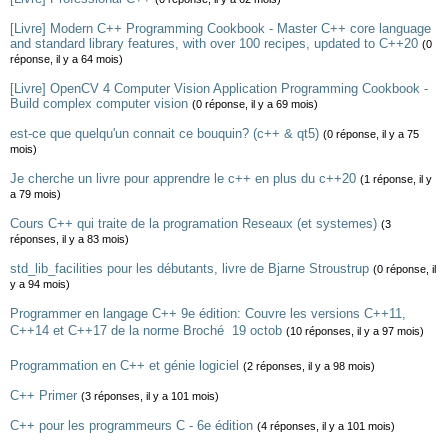
[Livre] Modern C++ Programming Cookbook - Master C++ core language
and standard library features, with over 100 recipes, updated to C++20
(0
réponse, il y a 64 mois)
[Livre] OpenCV 4 Computer Vision Application Programming Cookbook -
Build complex computer vision
(0 réponse, il y a 69 mois)
est-ce que quelqu'un connait ce bouquin? (c++ & qt5)
(0 réponse, il y a 75
mois)
Je cherche un livre pour apprendre le c++ en plus du c++20
(1 réponse, il y
a 79 mois)
Cours C++ qui traite de la programation Reseaux (et systemes)
(3
réponses, il y a 83 mois)
std_lib_facilities pour les débutants, livre de Bjarne Stroustrup
(0 réponse, il
y a 94 mois)
Programmer en langage C++ 9e édition: Couvre les versions C++11,
C++14 et C++17 de la norme Broché  19 octob
(10 réponses, il y a 97 mois)
Programmation en C++ et génie logiciel
(2 réponses, il y a 98 mois)
C++ Primer
(3 réponses, il y a 101 mois)
C++ pour les programmeurs C - 6e édition
(4 réponses, il y a 101 mois)