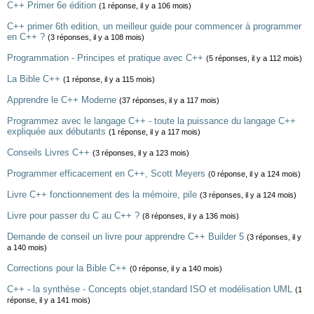
C++ Primer 6e édition
(1 réponse, il y a 106 mois)
C++ primer 6th edition, un meilleur guide pour commencer à programmer
en C++ ?
(3 réponses, il y a 108 mois)
Programmation - Principes et pratique avec C++
(5 réponses, il y a 112 mois)
La Bible C++
(1 réponse, il y a 115 mois)
Apprendre le C++ Moderne
(37 réponses, il y a 117 mois)
Programmez avec le langage C++ - toute la puissance du langage C++
expliquée aux débutants
(1 réponse, il y a 117 mois)
Conseils Livres C++
(3 réponses, il y a 123 mois)
Programmer efficacement en C++, Scott Meyers
(0 réponse, il y a 124 mois)
Livre C++ fonctionnement des la mémoire, pile
(3 réponses, il y a 124 mois)
Livre pour passer du C au C++ ?
(8 réponses, il y a 136 mois)
Demande de conseil un livre pour apprendre C++ Builder 5
(3 réponses, il y
a 140 mois)
Corrections pour la Bible C++
(0 réponse, il y a 140 mois)
C++ - la synthèse - Concepts objet,standard ISO et modélisation UML
(1
réponse, il y a 141 mois)