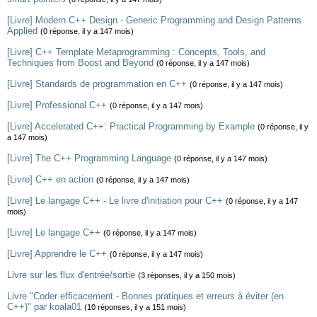
[Livre] Modern C++ Design - Generic Programming and Design Patterns
Applied
(0 réponse, il y a 147 mois)
[Livre] C++ Template Metaprogramming : Concepts, Tools, and
Techniques from Boost and Beyond
(0 réponse, il y a 147 mois)
[Livre] Standards de programmation en C++
(0 réponse, il y a 147 mois)
[Livre] Professional C++
(0 réponse, il y a 147 mois)
[Livre] Accelerated C++: Practical Programming by Example
(0 réponse, il y
a 147 mois)
[Livre] The C++ Programming Language
(0 réponse, il y a 147 mois)
[Livre] C++ en action
(0 réponse, il y a 147 mois)
[Livre] Le langage C++ - Le livre d'initiation pour C++
(0 réponse, il y a 147
mois)
[Livre] Le langage C++
(0 réponse, il y a 147 mois)
[Livre] Apprendre le C++
(0 réponse, il y a 147 mois)
Livre sur les flux d'entrée/sortie
(3 réponses, il y a 150 mois)
Livre "Coder efficacement - Bonnes pratiques et erreurs à éviter (en
C++)" par koala01
(10 réponses, il y a 151 mois)