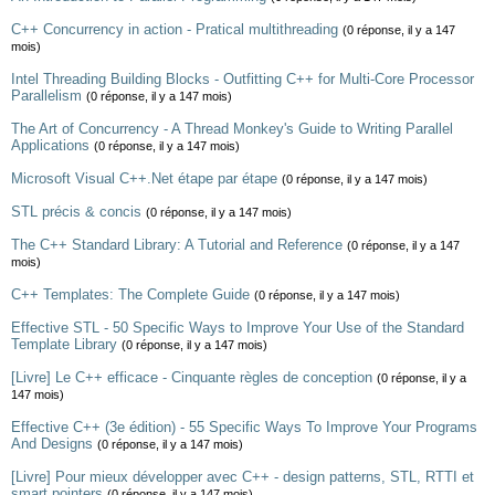
C++ Concurrency in action - Pratical multithreading
(0 réponse, il y a 147
mois)
Intel Threading Building Blocks - Outfitting C++ for Multi-Core Processor
Parallelism
(0 réponse, il y a 147 mois)
The Art of Concurrency - A Thread Monkey's Guide to Writing Parallel
Applications
(0 réponse, il y a 147 mois)
Microsoft Visual C++.Net étape par étape
(0 réponse, il y a 147 mois)
STL précis & concis
(0 réponse, il y a 147 mois)
The C++ Standard Library: A Tutorial and Reference
(0 réponse, il y a 147
mois)
C++ Templates: The Complete Guide
(0 réponse, il y a 147 mois)
Effective STL - 50 Specific Ways to Improve Your Use of the Standard
Template Library
(0 réponse, il y a 147 mois)
[Livre] Le C++ efficace - Cinquante règles de conception
(0 réponse, il y a
147 mois)
Effective C++ (3e édition) - 55 Specific Ways To Improve Your Programs
And Designs
(0 réponse, il y a 147 mois)
[Livre] Pour mieux développer avec C++ - design patterns, STL, RTTI et
smart pointers
(0 réponse, il y a 147 mois)