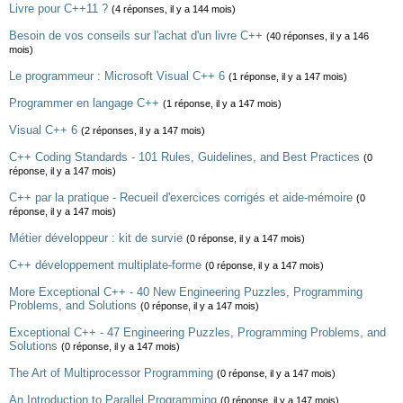
Livre pour C++11 ?
(4 réponses, il y a 144 mois)
Besoin de vos conseils sur l'achat d'un livre C++
(40 réponses, il y a 146
mois)
Le programmeur : Microsoft Visual C++ 6
(1 réponse, il y a 147 mois)
Programmer en langage C++
(1 réponse, il y a 147 mois)
Visual C++ 6
(2 réponses, il y a 147 mois)
C++ Coding Standards - 101 Rules, Guidelines, and Best Practices
(0
réponse, il y a 147 mois)
C++ par la pratique - Recueil d'exercices corrigés et aide-mémoire
(0
réponse, il y a 147 mois)
Métier développeur : kit de survie
(0 réponse, il y a 147 mois)
C++ développement multiplate-forme
(0 réponse, il y a 147 mois)
More Exceptional C++ - 40 New Engineering Puzzles, Programming
Problems, and Solutions
(0 réponse, il y a 147 mois)
Exceptional C++ - 47 Engineering Puzzles, Programming Problems, and
Solutions
(0 réponse, il y a 147 mois)
The Art of Multiprocessor Programming
(0 réponse, il y a 147 mois)
An Introduction to Parallel Programming
(0 réponse, il y a 147 mois)