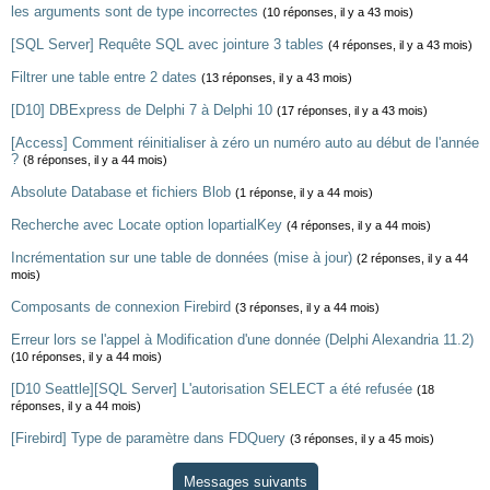
les arguments sont de type incorrectes
(10 réponses, il y a 43 mois)
[SQL Server] Requête SQL avec jointure 3 tables
(4 réponses, il y a 43 mois)
Filtrer une table entre 2 dates
(13 réponses, il y a 43 mois)
[D10] DBExpress de Delphi 7 à Delphi 10
(17 réponses, il y a 43 mois)
[Access] Comment réinitialiser à zéro un numéro auto au début de l'année
?
(8 réponses, il y a 44 mois)
Absolute Database et fichiers Blob
(1 réponse, il y a 44 mois)
Recherche avec Locate option lopartialKey
(4 réponses, il y a 44 mois)
Incrémentation sur une table de données (mise à jour)
(2 réponses, il y a 44
mois)
Composants de connexion Firebird
(3 réponses, il y a 44 mois)
Erreur lors se l'appel à Modification d'une donnée (Delphi Alexandria 11.2)
(10 réponses, il y a 44 mois)
[D10 Seattle][SQL Server] L'autorisation SELECT a été refusée
(18
réponses, il y a 44 mois)
[Firebird] Type de paramètre dans FDQuery
(3 réponses, il y a 45 mois)
Messages suivants