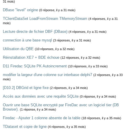
31 mois)
DBase "level" origine
(0 réponse, il y a 31 mois)
TClientDataSet LoadFromStream TMemoryStream
(4 réponses, il y a 31
mois)
Lecture directe de fichier DBF (DBase)
(4 réponses, il y a 31 mois)
connection à une base mysql
(3 réponses, il y a 31 mois)
Utilisation du QBE
(10 réponses, il y a 32 mois)
Réinstallation XE7 + BDE échoue
(12 réponses, il y a 32 mois)
D11 Firedac SQLite PK Autoincrement
(10 réponses, il y a 33 mois)
modifier la largeur d'une colonne sur interbase delphi7
(2 réponses, il y a 33
mois)
[D10.2] DBGrid et ligne fixe
(2 réponses, il y a 34 mois)
Accès aux données avec une requête SQLite
(0 réponse, il y a 34 mois)
Ouvrir une base SQLite encrypté par FireDac avec un logiciel tier (DB
Browser).
(1 réponse, il y a 34 mois)
Firedac - Ajouter 1 colonne absente de la table
(18 réponses, il y a 35 mois)
TDataset et copie de ligne
(4 réponses, il y a 35 mois)