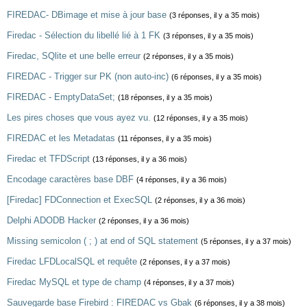
FIREDAC- DBimage et mise à jour base
(3 réponses, il y a 35 mois)
Firedac - Sélection du libellé lié à 1 FK
(3 réponses, il y a 35 mois)
Firedac, SQlite et une belle erreur
(2 réponses, il y a 35 mois)
FIREDAC - Trigger sur PK (non auto-inc)
(6 réponses, il y a 35 mois)
FIREDAC - EmptyDataSet;
(18 réponses, il y a 35 mois)
Les pires choses que vous ayez vu.
(12 réponses, il y a 35 mois)
FIREDAC et les Metadatas
(11 réponses, il y a 35 mois)
Firedac et TFDScript
(13 réponses, il y a 36 mois)
Encodage caractères base DBF
(4 réponses, il y a 36 mois)
[Firedac] FDConnection et ExecSQL
(2 réponses, il y a 36 mois)
Delphi ADODB Hacker
(2 réponses, il y a 36 mois)
Missing semicolon ( ; ) at end of SQL statement
(5 réponses, il y a 37 mois)
Firedac LFDLocalSQL et requête
(2 réponses, il y a 37 mois)
Firedac MySQL et type de champ
(4 réponses, il y a 37 mois)
Sauvegarde base Firebird : FIREDAC vs Gbak
(6 réponses, il y a 38 mois)