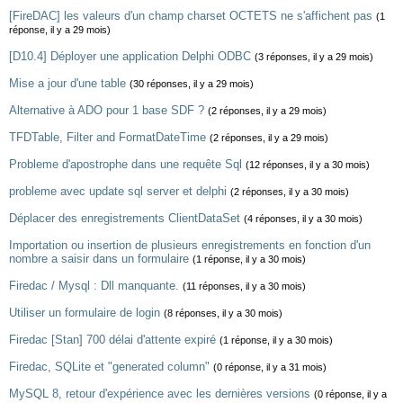
[FireDAC] les valeurs d'un champ charset OCTETS ne s'affichent pas
(1
réponse, il y a 29 mois)
[D10.4] Déployer une application Delphi ODBC
(3 réponses, il y a 29 mois)
Mise a jour d'une table
(30 réponses, il y a 29 mois)
Alternative à ADO pour 1 base SDF ?
(2 réponses, il y a 29 mois)
TFDTable, Filter and FormatDateTime
(2 réponses, il y a 29 mois)
Probleme d'apostrophe dans une requête Sql
(12 réponses, il y a 30 mois)
probleme avec update sql server et delphi
(2 réponses, il y a 30 mois)
Déplacer des enregistrements ClientDataSet
(4 réponses, il y a 30 mois)
Importation ou insertion de plusieurs enregistrements en fonction d'un
nombre a saisir dans un formulaire
(1 réponse, il y a 30 mois)
Firedac / Mysql : Dll manquante.
(11 réponses, il y a 30 mois)
Utiliser un formulaire de login
(8 réponses, il y a 30 mois)
Firedac [Stan] 700 délai d'attente expiré
(1 réponse, il y a 30 mois)
Firedac, SQLite et "generated column"
(0 réponse, il y a 31 mois)
MySQL 8, retour d'expérience avec les dernières versions
(0 réponse, il y a