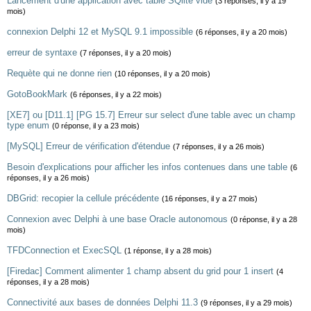
Lancement d'une application avec table SQlite vide
(3 réponses, il y a 19
mois)
connexion Delphi 12 et MySQL 9.1 impossible
(6 réponses, il y a 20 mois)
erreur de syntaxe
(7 réponses, il y a 20 mois)
Requète qui ne donne rien
(10 réponses, il y a 20 mois)
GotoBookMark
(6 réponses, il y a 22 mois)
[XE7] ou [D11.1] [PG 15.7] Erreur sur select d'une table avec un champ
type enum
(0 réponse, il y a 23 mois)
[MySQL] Erreur de vérification d'étendue
(7 réponses, il y a 26 mois)
Besoin d'explications pour afficher les infos contenues dans une table
(6
réponses, il y a 26 mois)
DBGrid: recopier la cellule précédente
(16 réponses, il y a 27 mois)
Connexion avec Delphi à une base Oracle autonomous
(0 réponse, il y a 28
mois)
TFDConnection et ExecSQL
(1 réponse, il y a 28 mois)
[Firedac] Comment alimenter 1 champ absent du grid pour 1 insert
(4
réponses, il y a 28 mois)
Connectivité aux bases de données Delphi 11.3
(9 réponses, il y a 29 mois)