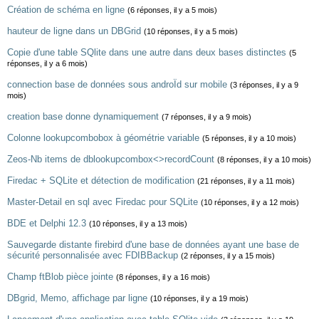
Création de schéma en ligne
(6 réponses, il y a 5 mois)
hauteur de ligne dans un DBGrid
(10 réponses, il y a 5 mois)
Copie d'une table SQlite dans une autre dans deux bases distinctes
(5
réponses, il y a 6 mois)
connection base de données sous androÏd sur mobile
(3 réponses, il y a 9
mois)
creation base donne dynamiquement
(7 réponses, il y a 9 mois)
Colonne lookupcombobox à géométrie variable
(5 réponses, il y a 10 mois)
Zeos-Nb items de dblookupcombox<>recordCount
(8 réponses, il y a 10 mois)
Firedac + SQLite et détection de modification
(21 réponses, il y a 11 mois)
Master-Detail en sql avec Firedac pour SQLite
(10 réponses, il y a 12 mois)
BDE et Delphi 12.3
(10 réponses, il y a 13 mois)
Sauvegarde distante firebird d'une base de données ayant une base de
sécurité personnalisée avec FDIBBackup
(2 réponses, il y a 15 mois)
Champ ftBlob pièce jointe
(8 réponses, il y a 16 mois)
DBgrid, Memo, affichage par ligne
(10 réponses, il y a 19 mois)