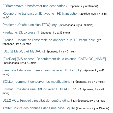
FDBatchmove, transformer une destination
(1 réponse, il y a 38 mois)
Récupérer le transaction ID avec le TFDTransaction
(29 réponses, il y a 38
mois)
Problème d'exécution d'un TFDQuery.
(32 réponses, il y a 39 mois)
Firedac vs DBExpress
(4 réponses, il y a 39 mois)
Firedac : Update de l'ensemble de données d'un TFDMemTable.
(12
réponses, il y a 39 mois)
[D10.2] MySQL et MyDAC
(2 réponses, il y a 40 mois)
[FireDac] [MS access] Débordement de la colonne [CATALOG_NAME]
(10 réponses, il y a 41 mois)
caractère ! dans un champ nvarchar avec TFDScript
(1 réponse, il y a 42
mois)
SQLite - comment conserver les modifications
(4 réponses, il y a 42 mois)
Format Time dans une DBGrid avec BDD ACCESS
(2 réponses, il y a 42
mois)
D11.2 VCL, Firebird : résultat de requête gênant
(3 réponses, il y a 42 mois)
Traiter unicité des données dans une base SqLite
(7 réponses, il y a 43 mois)