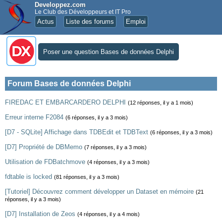
Developpez.com
Le Club des Développeurs et IT Pro
Actus
Liste des forums
Emploi
Poser une question Bases de données Delphi
Forum Bases de données Delphi
FIREDAC ET EMBARCARDERO DELPHI
(12 réponses, il y a 1 mois)
Erreur interne F2084
(6 réponses, il y a 3 mois)
[D7 - SQLite] Affichage dans TDBEdit et TDBText
(6 réponses, il y a 3 mois)
[D7] Propriété de DBMemo
(7 réponses, il y a 3 mois)
Utilisation de FDBatchmove
(4 réponses, il y a 3 mois)
fdtable is locked
(81 réponses, il y a 3 mois)
[Tutoriel] Découvrez comment développer un Dataset en mémoire
(21
réponses, il y a 3 mois)
[D7] Installation de Zeos
(4 réponses, il y a 4 mois)