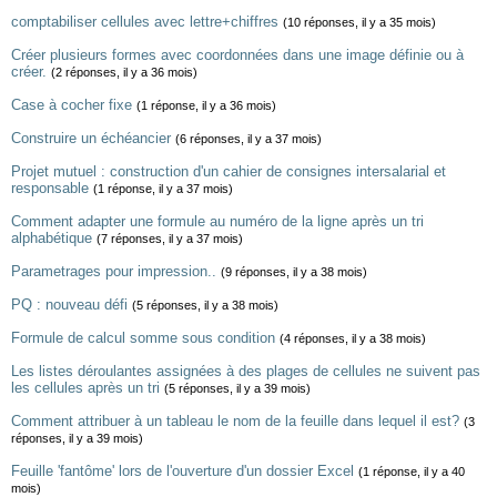
comptabiliser cellules avec lettre+chiffres
(10 réponses, il y a 35 mois)
Créer plusieurs formes avec coordonnées dans une image définie ou à
créer.
(2 réponses, il y a 36 mois)
Case à cocher fixe
(1 réponse, il y a 36 mois)
Construire un échéancier
(6 réponses, il y a 37 mois)
Projet mutuel : construction d'un cahier de consignes intersalarial et
responsable
(1 réponse, il y a 37 mois)
Comment adapter une formule au numéro de la ligne après un tri
alphabétique
(7 réponses, il y a 37 mois)
Parametrages pour impression..
(9 réponses, il y a 38 mois)
PQ : nouveau défi
(5 réponses, il y a 38 mois)
Formule de calcul somme sous condition
(4 réponses, il y a 38 mois)
Les listes déroulantes assignées à des plages de cellules ne suivent pas
les cellules après un tri
(5 réponses, il y a 39 mois)
Comment attribuer à un tableau le nom de la feuille dans lequel il est?
(3
réponses, il y a 39 mois)
Feuille 'fantôme' lors de l'ouverture d'un dossier Excel
(1 réponse, il y a 40
mois)