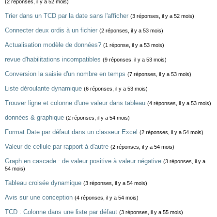
(2 réponses, il y a 52 mois)
Trier dans un TCD par la date sans l'afficher
(3 réponses, il y a 52 mois)
Connecter deux ordis à un fichier
(2 réponses, il y a 53 mois)
Actualisation modèle de données?
(1 réponse, il y a 53 mois)
revue d'habilitations incompatibles
(9 réponses, il y a 53 mois)
Conversion la saisie d'un nombre en temps
(7 réponses, il y a 53 mois)
Liste déroulante dynamique
(6 réponses, il y a 53 mois)
Trouver ligne et colonne d'une valeur dans tableau
(4 réponses, il y a 53 mois)
données & graphique
(2 réponses, il y a 54 mois)
Format Date par défaut dans un classeur Excel
(2 réponses, il y a 54 mois)
Valeur de cellule par rapport à d'autre
(2 réponses, il y a 54 mois)
Graph en cascade : de valeur positive à valeur négative
(3 réponses, il y a
54 mois)
Tableau croisée dynamique
(3 réponses, il y a 54 mois)
Avis sur une conception
(4 réponses, il y a 54 mois)
TCD : Colonne dans une liste par défaut
(3 réponses, il y a 55 mois)