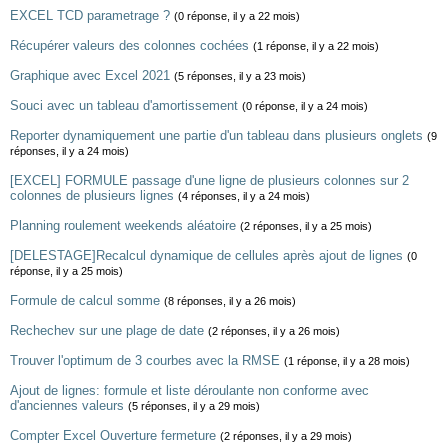
EXCEL TCD parametrage ?
(0 réponse, il y a 22 mois)
Récupérer valeurs des colonnes cochées
(1 réponse, il y a 22 mois)
Graphique avec Excel 2021
(5 réponses, il y a 23 mois)
Souci avec un tableau d'amortissement
(0 réponse, il y a 24 mois)
Reporter dynamiquement une partie d'un tableau dans plusieurs onglets
(9
réponses, il y a 24 mois)
[EXCEL] FORMULE passage d'une ligne de plusieurs colonnes sur 2
colonnes de plusieurs lignes
(4 réponses, il y a 24 mois)
Planning roulement weekends aléatoire
(2 réponses, il y a 25 mois)
[DELESTAGE]Recalcul dynamique de cellules après ajout de lignes
(0
réponse, il y a 25 mois)
Formule de calcul somme
(8 réponses, il y a 26 mois)
Rechechev sur une plage de date
(2 réponses, il y a 26 mois)
Trouver l'optimum de 3 courbes avec la RMSE
(1 réponse, il y a 28 mois)
Ajout de lignes: formule et liste déroulante non conforme avec
d'anciennes valeurs
(5 réponses, il y a 29 mois)
Compter Excel Ouverture fermeture
(2 réponses, il y a 29 mois)