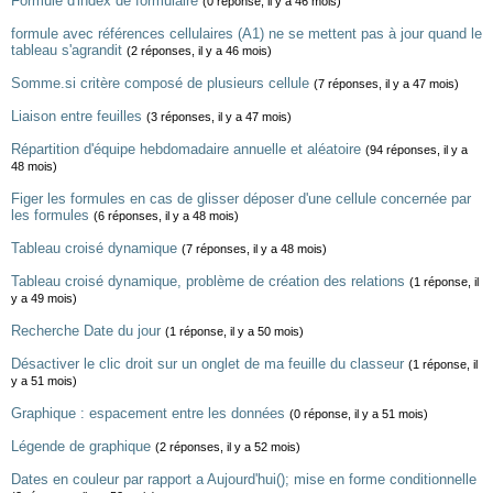
Formule d'index de formulaire
(0 réponse, il y a 46 mois)
formule avec références cellulaires (A1) ne se mettent pas à jour quand le
tableau s'agrandit
(2 réponses, il y a 46 mois)
Somme.si critère composé de plusieurs cellule
(7 réponses, il y a 47 mois)
Liaison entre feuilles
(3 réponses, il y a 47 mois)
Répartition d'équipe hebdomadaire annuelle et aléatoire
(94 réponses, il y a
48 mois)
Figer les formules en cas de glisser déposer d'une cellule concernée par
les formules
(6 réponses, il y a 48 mois)
Tableau croisé dynamique
(7 réponses, il y a 48 mois)
Tableau croisé dynamique, problème de création des relations
(1 réponse, il
y a 49 mois)
Recherche Date du jour
(1 réponse, il y a 50 mois)
Désactiver le clic droit sur un onglet de ma feuille du classeur
(1 réponse, il
y a 51 mois)
Graphique : espacement entre les données
(0 réponse, il y a 51 mois)
Légende de graphique
(2 réponses, il y a 52 mois)
Dates en couleur par rapport a Aujourd'hui(); mise en forme conditionnelle