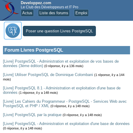
Developpez.com
Le Club des Développeurs et IT Pro
Actus
Liste des forums
Emploi
Poser une question Livres PostgreSQL
Forum Livres PostgreSQL
[Livre] PostgreSQL - Administration et exploitation de vos bases de
données (3ème édition)
(0 réponse, il y a 136 mois)
[Livre] Utiliser PostgreSQL de Dominique Colombani
(1 réponse, il y a 144
mois)
[Livre] PostgreSQL 8.1 - Administration et exploitation d'une base de
données
(1 réponse, il y a 148 mois)
[Livre] Les Cahiers du Programmeur - PostgreSQL - Services Web avec
PostgreSQL et PHP / XML
(0 réponse, il y a 148 mois)
[Livre] PostgreSQL par la pratique
(0 réponse, il y a 148 mois)
[Livre] PostgreSQL - Administration et exploitation d'une base de données
(0 réponse, il y a 148 mois)