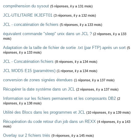
compréhension du sysout
(5 réponses, il y a 131 mois)
JCL-UTILITAIRE IKJEFT01
(3 réponses, il y a 132 mois)
JCL - concaténation de fichiers
(5 réponses, il y a 133 mois)
équivalent commande "sleep" unix dans un JCL ?
(2 réponses, il y a 133
mois)
Adaptation de la taille de fichier de sortie .txt (par FTP) après un sort
(5
réponses, il y a 133 mois)
JCL - Concaténation fichiers
(8 réponses, il y a 134 mois)
JCL MODS E15 (paramètres)
(1 réponse, il y a 134 mois)
conversion de zones signées étendues
(1 réponse, il y a 137 mois)
Récupérer la date système dans un JCL
(2 réponses, il y a 137 mois)
Information sur les fichiers permanents et les composants DB2
(2
réponses, il y a 138 mois)
Utilité des Blocs dans les programmes et JCL
(10 réponses, il y a 139 mois)
Récupération du code retour d'un job dans un REXX
(4 réponses, il y a 143
mois)
Overlay sur 2 fichiers triés
(9 réponses, il y a 145 mois)