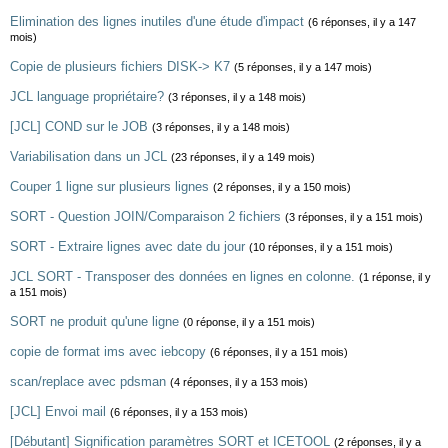
Elimination des lignes inutiles d'une étude d'impact
(6 réponses, il y a 147
mois)
Copie de plusieurs fichiers DISK-> K7
(5 réponses, il y a 147 mois)
JCL language propriétaire?
(3 réponses, il y a 148 mois)
[JCL] COND sur le JOB
(3 réponses, il y a 148 mois)
Variabilisation dans un JCL
(23 réponses, il y a 149 mois)
Couper 1 ligne sur plusieurs lignes
(2 réponses, il y a 150 mois)
SORT - Question JOIN/Comparaison 2 fichiers
(3 réponses, il y a 151 mois)
SORT - Extraire lignes avec date du jour
(10 réponses, il y a 151 mois)
JCL SORT - Transposer des données en lignes en colonne.
(1 réponse, il y
a 151 mois)
SORT ne produit qu'une ligne
(0 réponse, il y a 151 mois)
copie de format ims avec iebcopy
(6 réponses, il y a 151 mois)
scan/replace avec pdsman
(4 réponses, il y a 153 mois)
[JCL] Envoi mail
(6 réponses, il y a 153 mois)
[Débutant] Signification paramètres SORT et ICETOOL
(2 réponses, il y a