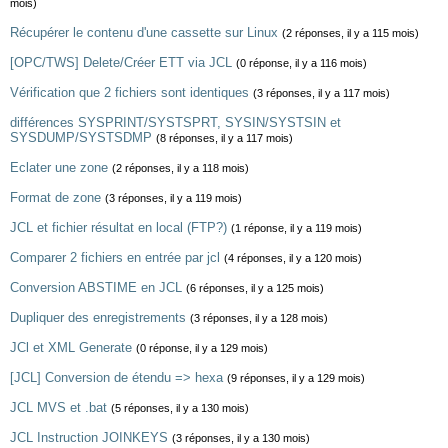
mois)
Récupérer le contenu d'une cassette sur Linux
(2 réponses, il y a 115 mois)
[OPC/TWS] Delete/Créer ETT via JCL
(0 réponse, il y a 116 mois)
Vérification que 2 fichiers sont identiques
(3 réponses, il y a 117 mois)
différences SYSPRINT/SYSTSPRT, SYSIN/SYSTSIN et
SYSDUMP/SYSTSDMP
(8 réponses, il y a 117 mois)
Eclater une zone
(2 réponses, il y a 118 mois)
Format de zone
(3 réponses, il y a 119 mois)
JCL et fichier résultat en local (FTP?)
(1 réponse, il y a 119 mois)
Comparer 2 fichiers en entrée par jcl
(4 réponses, il y a 120 mois)
Conversion ABSTIME en JCL
(6 réponses, il y a 125 mois)
Dupliquer des enregistrements
(3 réponses, il y a 128 mois)
JCl et XML Generate
(0 réponse, il y a 129 mois)
[JCL] Conversion de étendu => hexa
(9 réponses, il y a 129 mois)
JCL MVS et .bat
(5 réponses, il y a 130 mois)
JCL Instruction JOINKEYS
(3 réponses, il y a 130 mois)