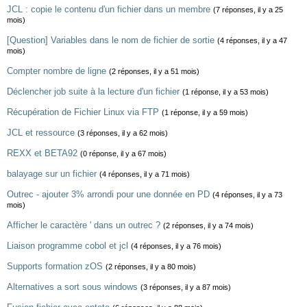
JCL : copie le contenu d'un fichier dans un membre
(7 réponses, il y a 25
mois)
[Question] Variables dans le nom de fichier de sortie
(4 réponses, il y a 47
mois)
Compter nombre de ligne
(2 réponses, il y a 51 mois)
Déclencher job suite à la lecture d'un fichier
(1 réponse, il y a 53 mois)
Récupération de Fichier Linux via FTP
(1 réponse, il y a 59 mois)
JCL et ressource
(3 réponses, il y a 62 mois)
REXX et BETA92
(0 réponse, il y a 67 mois)
balayage sur un fichier
(4 réponses, il y a 71 mois)
Outrec - ajouter 3% arrondi pour une donnée en PD
(4 réponses, il y a 73
mois)
Afficher le caractère ' dans un outrec ?
(2 réponses, il y a 74 mois)
Liaison programme cobol et jcl
(4 réponses, il y a 76 mois)
Supports formation zOS
(2 réponses, il y a 80 mois)
Alternatives a sort sous windows
(3 réponses, il y a 87 mois)