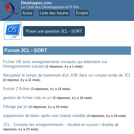
Developpez.com
Le Club des Développeurs et IT Pro
Actus
Liste des forums
Emploi
Poser une question JCL - SORT
Forum JCL - SORT
Fichier VB avec enregistrements tronqués qui debordent sur
l'enregistrement suivant
(2 réponses, il y a 1 mois)
Récupérer le temps de traitement d'un JOB dans un compte rendu de JCL
(0 réponse, il y a 11 mois)
Fusion 2 fichier
(3 réponses, il y a 15 mois)
gestion de fichier vide en jcl
(5 réponses, il y a 16 mois)
Filtrage par jcl
(4 réponses, il y a 19 mois)
suppression de blanc après une champ variable
(3 réponses, il y a 19 mois)
JCL : Compter les enregistrements - résultat en sysout / display
(5
réponses, il y a 23 mois)