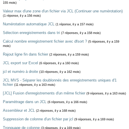
155 mois)
Valeur max d'une zone d'un fichier via JCL (Continuer une numérotation)
(1 réponse, il y a 156 mois)
Numérotation automatique JCL
(1 réponse, il y a 157 mois)
Sélection enregistrements dans tri
(7 réponses, il y a 158 mois)
Calcul nombre enregistrement fichier avec dfsort ?
(5 réponses, il y a 159
mois)
Rajout ligne fin dans fichier
(2 réponses, il y a 159 mois)
JCL export sur Excel
(6 réponses, il y a 160 mois)
jcl et numéro à droite
(10 réponses, il y a 162 mois)
JCL MVS - Séparer les doublonnés des enregistrements uniques d'1
fichier
(11 réponses, il y a 163 mois)
[JCL] Fusion d'enregistrements d'un même fichier
(9 réponses, il y a 163 mois)
Paramètrage dans un JCL
(6 réponses, il y a 166 mois)
Assembleur et JCL
(2 réponses, il y a 168 mois)
Suppression de colonne d'un fichier par jcl
(9 réponses, il y a 169 mois)
Tronquage de colonne
(3 réponses, il y a 169 mois)