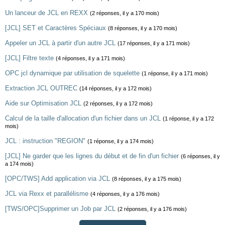
Un lanceur de JCL en REXX
(2 réponses, il y a 170 mois)
[JCL] SET et Caractères Spéciaux
(8 réponses, il y a 170 mois)
Appeler un JCL à partir d'un autre JCL
(17 réponses, il y a 171 mois)
[JCL] Filtre texte
(4 réponses, il y a 171 mois)
OPC jcl dynamique par utilisation de squelette
(1 réponse, il y a 171 mois)
Extraction JCL OUTREC
(14 réponses, il y a 172 mois)
Aide sur Optimisation JCL
(2 réponses, il y a 172 mois)
Calcul de la taille d'allocation d'un fichier dans un JCL
(1 réponse, il y a 172
mois)
JCL : instruction "REGION"
(1 réponse, il y a 174 mois)
[JCL] Ne garder que les lignes du début et de fin d'un fichier
(6 réponses, il y
a 174 mois)
[OPC/TWS] Add application via JCL
(8 réponses, il y a 175 mois)
JCL via Rexx et parallélisme
(4 réponses, il y a 176 mois)
[TWS/OPC]Supprimer un Job par JCL
(2 réponses, il y a 176 mois)