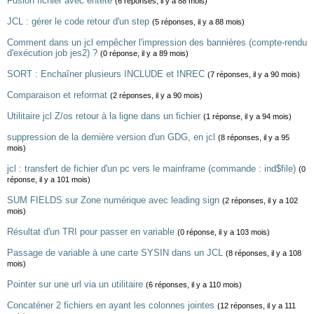
Fusion fichier avec entete
(6 réponses, il y a 88 mois)
JCL : gérer le code retour d'un step
(5 réponses, il y a 88 mois)
Comment dans un jcl empêcher l'impression des bannières (compte-rendu
d'exécution job jes2) ?
(0 réponse, il y a 89 mois)
SORT : Enchaîner plusieurs INCLUDE et INREC
(7 réponses, il y a 90 mois)
Comparaison et reformat
(2 réponses, il y a 90 mois)
Utilitaire jcl Z/os retour à la ligne dans un fichier
(1 réponse, il y a 94 mois)
suppression de la dernière version d'un GDG, en jcl
(8 réponses, il y a 95
mois)
jcl : transfert de fichier d'un pc vers le mainframe (commande : ind$file)
(0
réponse, il y a 101 mois)
SUM FIELDS sur Zone numérique avec leading sign
(2 réponses, il y a 102
mois)
Résultat d'un TRI pour passer en variable
(0 réponse, il y a 103 mois)
Passage de variable à une carte SYSIN dans un JCL
(8 réponses, il y a 108
mois)
Pointer sur une url via un utilitaire
(6 réponses, il y a 110 mois)
Concaténer 2 fichiers en ayant les colonnes jointes
(12 réponses, il y a 111