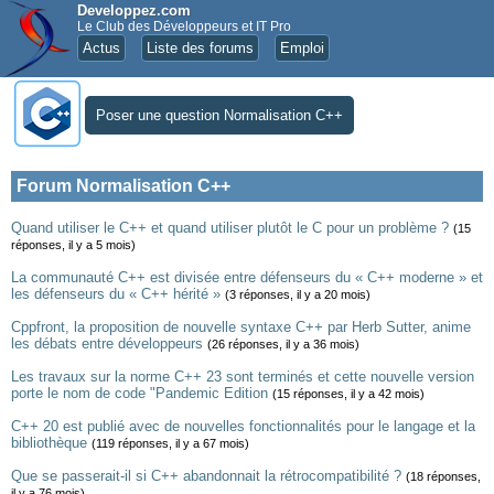
Developpez.com
Le Club des Développeurs et IT Pro
Actus
Liste des forums
Emploi
Poser une question Normalisation C++
Forum Normalisation C++
Quand utiliser le C++ et quand utiliser plutôt le C pour un problème ?
(15
réponses, il y a 5 mois)
La communauté C++ est divisée entre défenseurs du « C++ moderne » et
les défenseurs du « C++ hérité »
(3 réponses, il y a 20 mois)
Cppfront, la proposition de nouvelle syntaxe C++ par Herb Sutter, anime
les débats entre développeurs
(26 réponses, il y a 36 mois)
Les travaux sur la norme C++ 23 sont terminés et cette nouvelle version
porte le nom de code "Pandemic Edition
(15 réponses, il y a 42 mois)
C++ 20 est publié avec de nouvelles fonctionnalités pour le langage et la
bibliothèque
(119 réponses, il y a 67 mois)
Que se passerait-il si C++ abandonnait la rétrocompatibilité ?
(18 réponses,
il y a 76 mois)