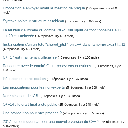
Proposition à envoyer avant le meeting de prague
(12 réponses, il y a 80
mois)
Syntaxe pointeur structure et tableau
(1 réponse, il y a 87 mois)
La réunion d'automne du comité WG21 sur lajout de fonctionnalités au C
++ 20 est achevée
(16 réponses, il y a 93 mois)
Instanciation d'un en-tête "shared_ptr.h" en c++ dans la norme avant la 11
(6 réponses, il y a 94 mois)
C++17 est maintenant officialisé
(46 réponses, il y a 105 mois)
Rencontre avec le comité C++ : posez vos questions !
(61 réponses, il y a
130 mois)
Réflexion ou introspection
(15 réponses, il y a 137 mois)
Les propositions pour les non-experts
(5 réponses, il y a 139 mois)
Normalisation de l'ABI
(3 réponses, il y a 139 mois)
C++14 : le draft final a été publié
(15 réponses, il y a 140 mois)
Une proposition pour std::process ?
(46 réponses, il y a 158 mois)
2017 : un quinquennat pour une nouvelle version du C++ ?
(45 réponses, il y
a 162 mois)