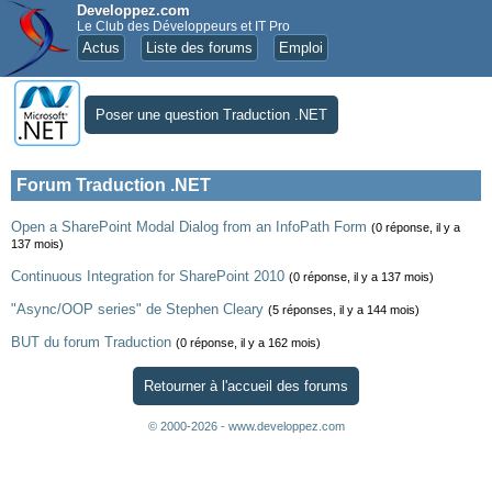
Developpez.com
Le Club des Développeurs et IT Pro
Actus
Liste des forums
Emploi
Poser une question Traduction .NET
Forum Traduction .NET
Open a SharePoint Modal Dialog from an InfoPath Form
(0 réponse, il y a
137 mois)
Continuous Integration for SharePoint 2010
(0 réponse, il y a 137 mois)
"Async/OOP series" de Stephen Cleary
(5 réponses, il y a 144 mois)
BUT du forum Traduction
(0 réponse, il y a 162 mois)
Retourner à l'accueil des forums
© 2000-2026 - www.developpez.com