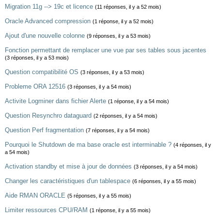
Migration 11g --> 19c et licence
(11 réponses, il y a 52 mois)
Oracle Advanced compression
(1 réponse, il y a 52 mois)
Ajout d'une nouvelle colonne
(9 réponses, il y a 53 mois)
Fonction permettant de remplacer une vue par ses tables sous jacentes
(3 réponses, il y a 53 mois)
Question compatibilité OS
(3 réponses, il y a 53 mois)
Probleme ORA 12516
(3 réponses, il y a 54 mois)
Activite Logminer dans fichier Alerte
(1 réponse, il y a 54 mois)
Question Resynchro dataguard
(2 réponses, il y a 54 mois)
Question Perf fragmentation
(7 réponses, il y a 54 mois)
Pourquoi le Shutdown de ma base oracle est interminable ?
(4 réponses, il y
a 54 mois)
Activation standby et mise à jour de données
(3 réponses, il y a 54 mois)
Changer les caractéristiques d'un tablespace
(6 réponses, il y a 55 mois)
Aide RMAN ORACLE
(5 réponses, il y a 55 mois)
Limiter ressources CPU/RAM
(1 réponse, il y a 55 mois)