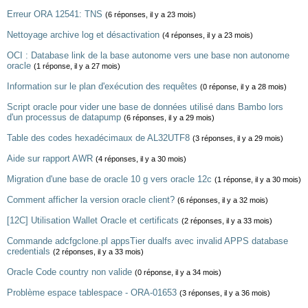
Erreur ORA 12541: TNS
(6 réponses, il y a 23 mois)
Nettoyage archive log et désactivation
(4 réponses, il y a 23 mois)
OCI : Database link de la base autonome vers une base non autonome
oracle
(1 réponse, il y a 27 mois)
Information sur le plan d'exécution des requêtes
(0 réponse, il y a 28 mois)
Script oracle pour vider une base de données utilisé dans Bambo lors
d'un processus de datapump
(6 réponses, il y a 29 mois)
Table des codes hexadécimaux de AL32UTF8
(3 réponses, il y a 29 mois)
Aide sur rapport AWR
(4 réponses, il y a 30 mois)
Migration d'une base de oracle 10 g vers oracle 12c
(1 réponse, il y a 30 mois)
Comment afficher la version oracle client?
(6 réponses, il y a 32 mois)
[12C] Utilisation Wallet Oracle et certificats
(2 réponses, il y a 33 mois)
Commande adcfgclone.pl appsTier dualfs avec invalid APPS database
credentials
(2 réponses, il y a 33 mois)
Oracle Code country non valide
(0 réponse, il y a 34 mois)
Problème espace tablespace - ORA-01653
(3 réponses, il y a 36 mois)