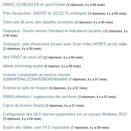
DBMS_SCHEDULER et spool fichier
(2 réponses, il y a 56 mois)
Plan d'exécution, INSERT et SELECTs imbriqués
(3 réponses, il y a 56 mois)
Créer une db avec des datafiles existants
(2 réponses, il y a 56 mois)
Statspack, Oracle version Standard et indicateurs bizarres
(12 réponses, il y
a 56 mois)
Statspack, plan d'exécution bizarre avec Scan Index APRES accès table
(2 réponses, il y a 56 mois)
Hint FIRST et union all
(12 réponses, il y a 56 mois)
delete archivelog expiré
(0 réponse, il y a 56 mois)
Listener comprenant un service nommé
d16804f559ec2230e0530634300aa0e0
(7 réponses, il y a 57 mois)
Estimer la taille de l'export
(5 réponses, il y a 57 mois)
RMAN rétention / suppression des archives
(3 réponses, il y a 57 mois)
Calcul de licence Oracle
(2 réponses, il y a 57 mois)
Configuration des NLS session parameters sur un serveur Windows 2012
(3 réponses, il y a 58 mois)
Export des tables user SYS impossible
(7 réponses, il y a 58 mois)