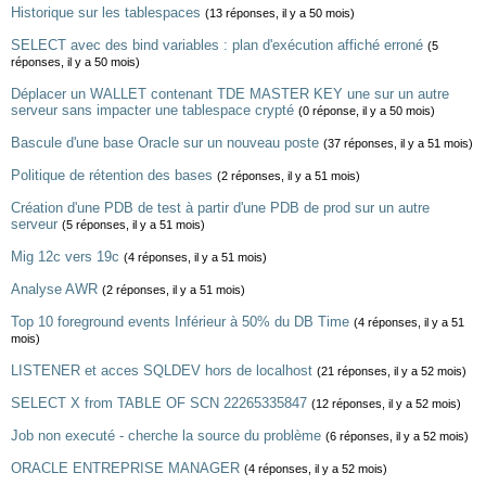
Historique sur les tablespaces
(13 réponses, il y a 50 mois)
SELECT avec des bind variables : plan d'exécution affiché erroné
(5
réponses, il y a 50 mois)
Déplacer un WALLET contenant TDE MASTER KEY une sur un autre
serveur sans impacter une tablespace crypté
(0 réponse, il y a 50 mois)
Bascule d'une base Oracle sur un nouveau poste
(37 réponses, il y a 51 mois)
Politique de rétention des bases
(2 réponses, il y a 51 mois)
Création d'une PDB de test à partir d'une PDB de prod sur un autre
serveur
(5 réponses, il y a 51 mois)
Mig 12c vers 19c
(4 réponses, il y a 51 mois)
Analyse AWR
(2 réponses, il y a 51 mois)
Top 10 foreground events Inférieur à 50% du DB Time
(4 réponses, il y a 51
mois)
LISTENER et acces SQLDEV hors de localhost
(21 réponses, il y a 52 mois)
SELECT X from TABLE OF SCN 22265335847
(12 réponses, il y a 52 mois)
Job non executé - cherche la source du problème
(6 réponses, il y a 52 mois)
ORACLE ENTREPRISE MANAGER
(4 réponses, il y a 52 mois)