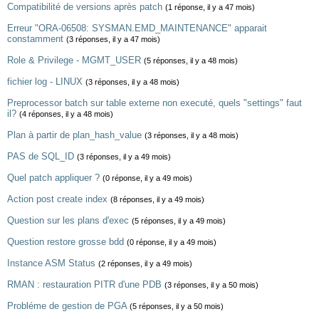
Compatibilité de versions après patch
(1 réponse, il y a 47 mois)
Erreur "ORA-06508: SYSMAN.EMD_MAINTENANCE" apparait
constamment
(3 réponses, il y a 47 mois)
Role & Privilege - MGMT_USER
(5 réponses, il y a 48 mois)
fichier log - LINUX
(3 réponses, il y a 48 mois)
Preprocessor batch sur table externe non executé, quels "settings" faut
il?
(4 réponses, il y a 48 mois)
Plan à partir de plan_hash_value
(3 réponses, il y a 48 mois)
PAS de SQL_ID
(3 réponses, il y a 49 mois)
Quel patch appliquer ?
(0 réponse, il y a 49 mois)
Action post create index
(8 réponses, il y a 49 mois)
Question sur les plans d'exec
(5 réponses, il y a 49 mois)
Question restore grosse bdd
(0 réponse, il y a 49 mois)
Instance ASM Status
(2 réponses, il y a 49 mois)
RMAN : restauration PITR d'une PDB
(3 réponses, il y a 50 mois)
Probléme de gestion de PGA
(5 réponses, il y a 50 mois)