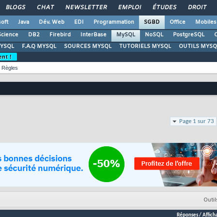
BLOGS
CHAT
NEWSLETTER
EMPLOI
ÉTUDES
DROIT
oft
Java
Dév. Web
EDI
Programmation
SGBD
Office
Mobiles
Science
DB2
Firebird
InterBase
MySQL
NoSQL
PostgreSQL
O
YSQL
F.A.Q MYSQL
SOURCES MYSQL
TUTORIELS MYSQL
OUTILS MYSQ
ent !
Règles
Page 1 sur 73
Outil
Réponses
/
Affich