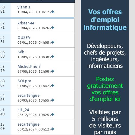
s:
0
yiannis
381
19/04/2008,
10h12
s:
2
kristen44
971
09/04/2026,
10h26
s:
5
OUZFA
051
05/01/2026,
04h05
s:
6
Séb.
358
18/09/2025,
18h38
s:
3
Michel.Priori
179
27/05/2025,
12h08
s:
8
SQLpro
667
01/05/2025,
11h42
s:
4
escartefigue
453
20/03/2025,
13h55
s:
1
al1_24
549
23/12/2024,
19h25
:
13
escartefigue
969
05/12/2024,
08h12