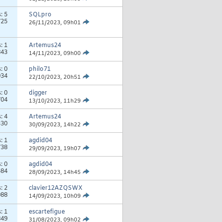
s:
5
SQLpro
725
26/11/2023,
09h01
s:
1
Artemus24
843
14/11/2023,
09h00
s:
0
philo71
934
22/10/2023,
20h51
s:
0
digger
704
13/10/2023,
11h29
s:
4
Artemus24
330
30/09/2023,
14h22
s:
1
agdid04
738
29/09/2023,
19h07
s:
0
agdid04
584
28/09/2023,
14h45
s:
2
clavier12AZQSWX
088
14/09/2023,
10h09
s:
1
escartefigue
849
31/08/2023,
09h02