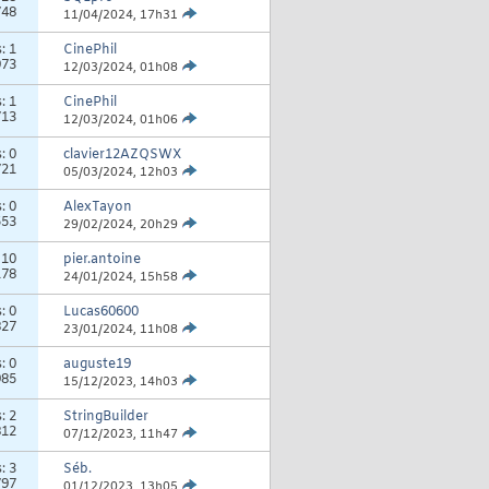
748
11/04/2024,
17h31
s:
1
CinePhil
973
12/03/2024,
01h08
s:
1
CinePhil
713
12/03/2024,
01h06
s:
0
clavier12AZQSWX
721
05/03/2024,
12h03
s:
0
AlexTayon
553
29/02/2024,
20h29
:
10
pier.antoine
178
24/01/2024,
15h58
s:
0
Lucas60600
827
23/01/2024,
11h08
s:
0
auguste19
985
15/12/2023,
14h03
s:
2
StringBuilder
812
07/12/2023,
11h47
s:
3
Séb.
797
01/12/2023,
13h05