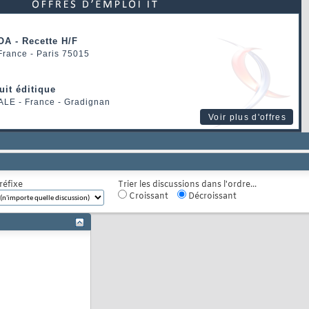
OA - Recette H/F
 France - Paris 75015
uit éditique
ALE
- France - Gradignan
Voir plus d'offres
réfixe
Trier les discussions dans l'ordre...
Croissant
Décroissant