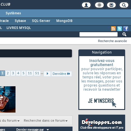
CLUB
Systèmes
racle
Sybase
SQL-Server
MongoDB
L
LIVRES MYSQL
Recherche avancée
Navigation
Inscrivez-vous
gratuitement
pour pouvoir participer,
...
suivre les réponses en
1
2
3
4
5
11
51
Dernière
temps réel, voter pour
les messages, poser vos
propres questions et
recevoir la newsletter
s du forum
Recherche dans ce forum
ages
Dernier message par