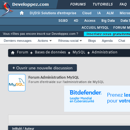
FORUMS
TUTORIELS
FAQ
DI/DSI Solutions d'entreprise
Cloud
IA
ALM
Micros
SGBD
4D
Access
Big Data
Data 
ACCUEIL MYSQL
FORUM M
Vous n'êtes pas encore inscrit sur Developpez.com ?
Inscrivez-vous gratuitem
Derniers messages
Actions
Réseau social
Blogs
Agenda
Chat
Forum
Bases de données
MySQL
Administration
+
Ouvrir une nouvelle discussion
Forum
Administration MySQL
Forum d'entraide sur l'administration de MySQL
Intitulé
/
Auteur