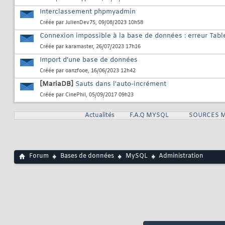
Interclassement phpmyadmin
Créée par
JulienDev75
, 09/08/2023 10h58
Connexion impossible à la base de données : erreur Tab
Créée par
karamaster
, 26/07/2023 17h16
Import d'une base de données
Créée par
oanzfooe
, 16/06/2023 12h42
[MariaDB]
Sauts dans l'auto-incrément
Créée par
CinePhil
, 05/09/2017 09h23
Actualités
F.A.Q MYSQL
SOURCES 
Forum
Bases de données
MySQL
Administration