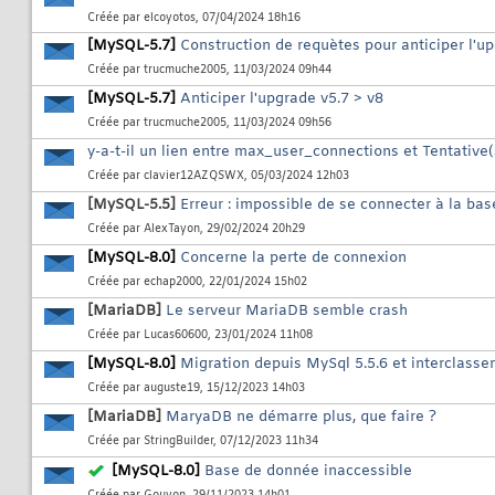
Créée par
elcoyotos
, 07/04/2024 18h16
[MySQL-5.7]
Construction de requètes pour anticiper l'up
Créée par
trucmuche2005
, 11/03/2024 09h44
[MySQL-5.7]
Anticiper l'upgrade v5.7 > v8
Créée par
trucmuche2005
, 11/03/2024 09h56
y-a-t-il un lien entre max_user_connections et Tentative
Créée par
clavier12AZQSWX
, 05/03/2024 12h03
[MySQL-5.5]
Erreur : impossible de se connecter à la ba
Créée par
AlexTayon
, 29/02/2024 20h29
[MySQL-8.0]
Concerne la perte de connexion
Créée par
echap2000
, 22/01/2024 15h02
[MariaDB]
Le serveur MariaDB semble crash
Créée par
Lucas60600
, 23/01/2024 11h08
[MySQL-8.0]
Migration depuis MySql 5.5.6 et interclass
Créée par
auguste19
, 15/12/2023 14h03
[MariaDB]
MaryaDB ne démarre plus, que faire ?
Créée par
StringBuilder
, 07/12/2023 11h34
[MySQL-8.0]
Base de donnée inaccessible