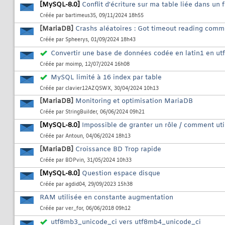
[MySQL-8.0]
Conflit d'écriture sur ma table liée dans un 
Créée par
bartimeus35
, 09/11/2024 18h55
[MariaDB]
Crashs aléatoires : Got timeout reading comm
Créée par
Spheerys
, 01/09/2024 18h43
Convertir une base de données codée en latin1 en u
Créée par
moimp
, 12/07/2024 16h08
MySQL limité à 16 index par table
Créée par
clavier12AZQSWX
, 30/04/2024 10h13
[MariaDB]
Monitoring et optimisation MariaDB
Créée par
StringBuilder
, 06/06/2024 09h21
[MySQL-8.0]
Impossible de granter un rôle / comment u
Créée par
Antoun
, 04/06/2024 18h13
[MariaDB]
Croissance BD Trop rapide
Créée par
BDPvin
, 31/05/2024 10h33
[MySQL-8.0]
Question espace disque
Créée par
agdid04
, 29/09/2023 15h38
RAM utilisée en constante augmentation
Créée par
ver_for
, 06/06/2018 09h12
utf8mb3_unicode_ci vers utf8mb4_unicode_ci