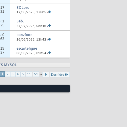
:
17
SQLpro
521
12/08/2023,
17h05
s:
1
Séb.
125
27/07/2023,
08h46
s:
0
oanzfooe
063
16/06/2023,
12h42
:
19
escartefigue
837
08/06/2023,
09h54
ES MYSQL
...
1
2
3
4
5
11
51
Dernière