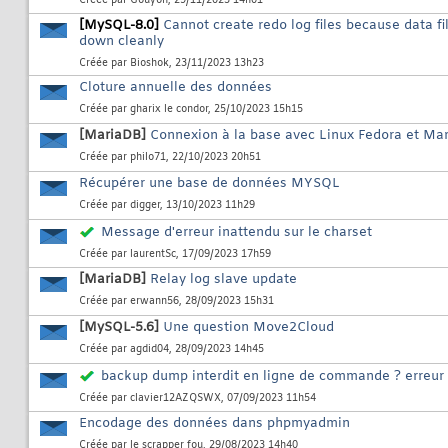
Créée par
Gouyon
, 29/11/2023 14h01
[MySQL-8.0]
Cannot create redo log files because data fi
down cleanly
Créée par
Bioshok
, 23/11/2023 13h23
Cloture annuelle des données
Créée par
gharix le condor
, 25/10/2023 15h15
[MariaDB]
Connexion à la base avec Linux Fedora et Ma
Créée par
philo71
, 22/10/2023 20h51
Récupérer une base de données MYSQL
Créée par
digger
, 13/10/2023 11h29
Message d'erreur inattendu sur le charset
Créée par
laurentSc
, 17/09/2023 17h59
[MariaDB]
Relay log slave update
Créée par
erwann56
, 28/09/2023 15h31
[MySQL-5.6]
Une question Move2Cloud
Créée par
agdid04
, 28/09/2023 14h45
backup dump interdit en ligne de commande ? erreur 
Créée par
clavier12AZQSWX
, 07/09/2023 11h54
Encodage des données dans phpmyadmin
Créée par
le scrapper fou
, 29/08/2023 14h40