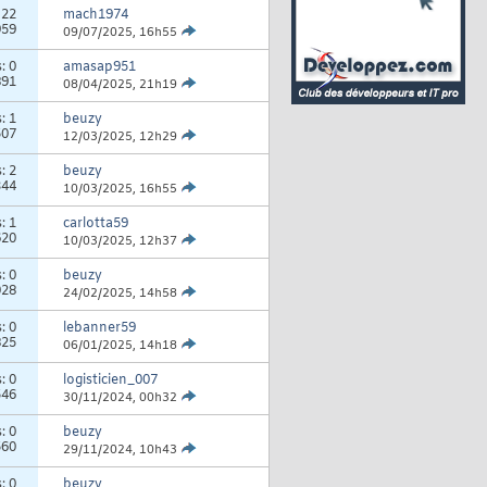
:
22
mach1974
959
09/07/2025,
16h55
s:
0
amasap951
891
08/04/2025,
21h19
s:
1
beuzy
507
12/03/2025,
12h29
s:
2
beuzy
344
10/03/2025,
16h55
s:
1
carlotta59
620
10/03/2025,
12h37
s:
0
beuzy
028
24/02/2025,
14h58
s:
0
lebanner59
825
06/01/2025,
14h18
s:
0
logisticien_007
546
30/11/2024,
00h32
s:
0
beuzy
560
29/11/2024,
10h43
s:
0
beuzy