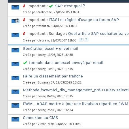
Important :
SAP c'est quoi ?
Créée par
droliprane
, 27/05/2005 13h31
Important :
[TAG] et règles d'usage du forum SAP
Créée par
fafabzh6
, 04/04/2014 13h52
Important : Sondage :
Quel article SAP souhaiteriez-vo
1
2
Créée par
cladsam
, 21/03/2007 11h06
Génération excel + envoi mail
Créée par
beuzy
, 13/03/2026 16h38
formule dans un excel envoyé par email
Créée par
beuzy
, 10/10/2025 11h45
Faire un classement par tranche
Créée par
Guyanais37
, 12/03/2025 15h22
Méthode /scwm/cl_dlv_management_prd->Query selecti
Créée par
beuzy
, 04/09/2025 12h15
EWM - ABAP mettre à jour une livraison réparti en EWM
Créée par
beuzy
, 25/08/2025 16h34
Connexion au CMS
Créée par
Victor_prox
, 24/05/2018 11h49