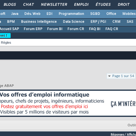
BLOGS
CHAT
NEWSLETTER
EMPLOI
ÉTUDES
DROIT
oft
Java
Dév. Web
EDI
Programmation
SGBD
Office
Mobiles
a
BPM
Business Intelligence
Data Science
ERP / PGI
CRM
SAS
Accueil SAP
Forum ERP
Forum BI
Forum CR
FAQ BI
FAQ CR
ent !
Règles
Page 1 sur 54
age ABAP
Outil
Réponses
/
Affich