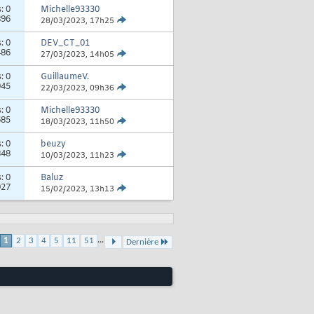
s:
0
Michelle93330
896
28/03/2023,
17h25
s:
0
DEV_CT_01
486
27/03/2023,
14h05
s:
0
GuillaumeV.
945
22/03/2023,
09h36
s:
0
Michelle93330
685
18/03/2023,
11h50
s:
0
beuzy
848
10/03/2023,
11h23
s:
0
Baluz
927
15/02/2023,
13h13
...
1
2
3
4
5
11
51
Dernière