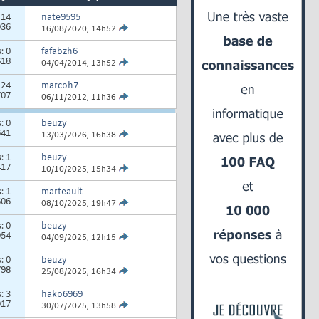
:
14
nate9595
036
16/08/2020,
14h52
s:
0
fafabzh6
618
04/04/2014,
13h52
:
24
marcoh7
707
06/11/2012,
11h36
s:
0
beuzy
641
13/03/2026,
16h38
s:
1
beuzy
417
10/10/2025,
15h34
s:
1
marteault
606
08/10/2025,
19h47
s:
0
beuzy
954
04/09/2025,
12h15
s:
0
beuzy
798
25/08/2025,
16h34
s:
3
hako6969
017
30/07/2025,
13h58