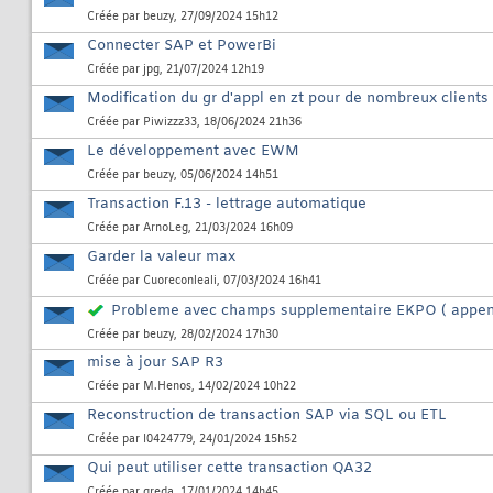
Créée par
beuzy
, 27/09/2024 15h12
Connecter SAP et PowerBi
Créée par
jpg
, 21/07/2024 12h19
Modification du gr d'appl en zt pour de nombreux clients
Créée par
Piwizzz33
, 18/06/2024 21h36
Le développement avec EWM
Créée par
beuzy
, 05/06/2024 14h51
Transaction F.13 - lettrage automatique
Créée par
ArnoLeg
, 21/03/2024 16h09
Garder la valeur max
Créée par
Cuoreconleali
, 07/03/2024 16h41
Probleme avec champs supplementaire EKPO ( appen
Créée par
beuzy
, 28/02/2024 17h30
mise à jour SAP R3
Créée par
M.Henos
, 14/02/2024 10h22
Reconstruction de transaction SAP via SQL ou ETL
Créée par
I0424779
, 24/01/2024 15h52
Qui peut utiliser cette transaction QA32
Créée par
greda
, 17/01/2024 14h45