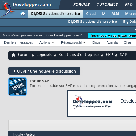
FORUMS
TUTORIELS
FAQ
DI/DSI Solutions d'entreprise
Cloud
IA
ALM
Micros
DI/DSI Solutions d'entreprise
Big Dat
Vous n'êtes pas encore inscrit sur Developpez.com ?
Inscrivez-vous gratuitem
Derniers messages
Actions
Réseau social
Blogs
Agenda
Chat
Forum
Logiciels
Solutions d'entreprise
ERP
SAP
+
Ouvrir une nouvelle discussion
Forum
SAP
Forum d'entraide sur SAP et sur la programmation avec le lang
Intitulé
/
Auteur