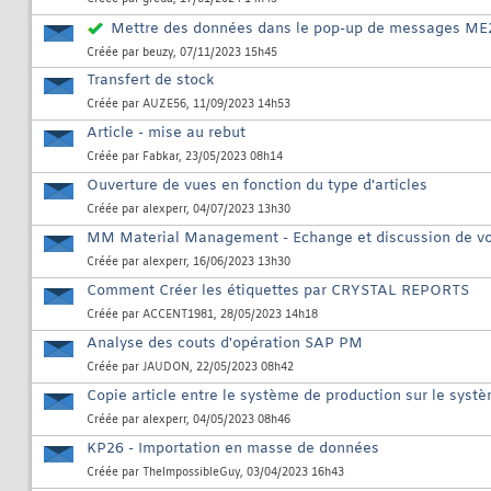
Mettre des données dans le pop-up de messages ME
Créée par
beuzy
, 07/11/2023 15h45
Transfert de stock
Créée par
AUZE56
, 11/09/2023 14h53
Article - mise au rebut
Créée par
Fabkar
, 23/05/2023 08h14
Ouverture de vues en fonction du type d'articles
Créée par
alexperr
, 04/07/2023 13h30
MM Material Management - Echange et discussion de vo
Créée par
alexperr
, 16/06/2023 13h30
Comment Créer les étiquettes par CRYSTAL REPORTS
Créée par
ACCENT1981
, 28/05/2023 14h18
Analyse des couts d'opération SAP PM
Créée par
JAUDON
, 22/05/2023 08h42
Copie article entre le système de production sur le syst
Créée par
alexperr
, 04/05/2023 08h46
KP26 - Importation en masse de données
Créée par
TheImpossibleGuy
, 03/04/2023 16h43