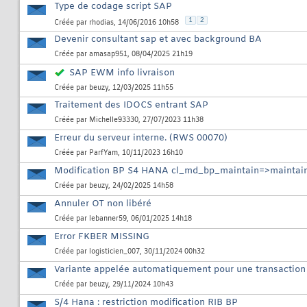
Type de codage script SAP
1
2
Créée par
rhodias
, 14/06/2016 10h58
Devenir consultant sap et avec background BA
Créée par
amasap951
, 08/04/2025 21h19
SAP EWM info livraison
Créée par
beuzy
, 12/03/2025 11h55
Traitement des IDOCS entrant SAP
Créée par
Michelle93330
, 27/07/2023 11h38
Erreur du serveur interne. (RWS 00070)
Créée par
ParfYam
, 10/11/2023 16h10
Modification BP S4 HANA cl_md_bp_maintain=>maintai
Créée par
beuzy
, 24/02/2025 14h58
Annuler OT non libéré
Créée par
lebanner59
, 06/01/2025 14h18
Error FKBER MISSING
Créée par
logisticien_007
, 30/11/2024 00h32
Variante appelée automatiquement pour une transaction
Créée par
beuzy
, 29/11/2024 10h43
S/4 Hana : restriction modification RIB BP