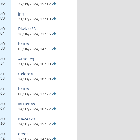
176
27/09/2024,
15h12
s:
0
jpg
189
21/07/2024,
12h19
s:
0
Piwizzz33
804
18/06/2024,
21h36
s:
0
beuzy
558
05/06/2024,
14h51
s:
0
ArnoLeg
534
21/03/2024,
16h09
s:
1
Celdrøn
193
14/03/2024,
18h08
s:
1
beuzy
765
06/03/2024,
12h27
s:
0
M.Henos
667
14/02/2024,
10h22
s:
0
I0424779
710
24/01/2024,
15h52
s:
0
greda
642
17/01/2024,
14h45