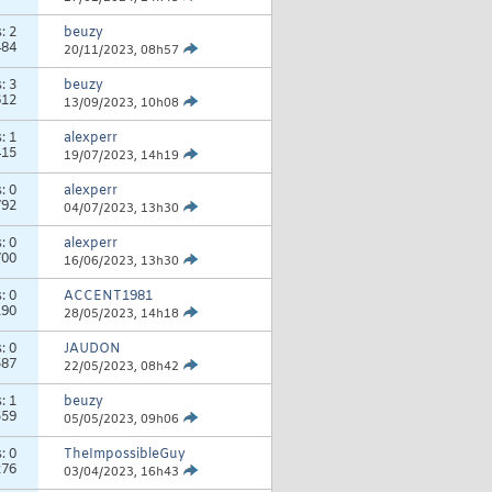
s:
2
beuzy
484
20/11/2023,
08h57
s:
3
beuzy
612
13/09/2023,
10h08
s:
1
alexperr
415
19/07/2023,
14h19
s:
0
alexperr
792
04/07/2023,
13h30
s:
0
alexperr
700
16/06/2023,
13h30
s:
0
ACCENT1981
190
28/05/2023,
14h18
s:
0
JAUDON
587
22/05/2023,
08h42
s:
1
beuzy
559
05/05/2023,
09h06
s:
0
TheImpossibleGuy
276
03/04/2023,
16h43