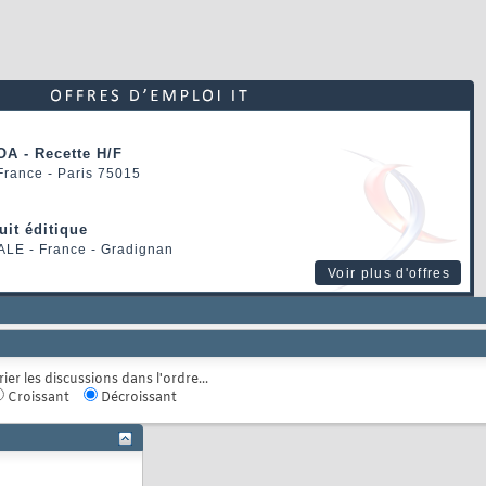
OA - Recette H/F
 France - Paris 75015
uit éditique
ALE
- France - Gradignan
Voir plus d'offres
rier les discussions dans l'ordre...
Croissant
Décroissant