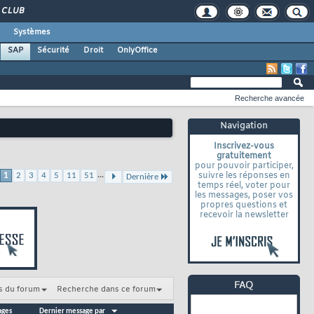
CLUB
Systèmes
SAP
Sécurité
Droit
OnlyOffice
Recherche avancée
Navigation
Inscrivez-vous
gratuitement
pour pouvoir participer,
...
suivre les réponses en
1
2
3
4
5
11
51
Dernière
temps réel, voter pour
les messages, poser vos
propres questions et
recevoir la newsletter
s du forum
Recherche dans ce forum
ages
Dernier message par