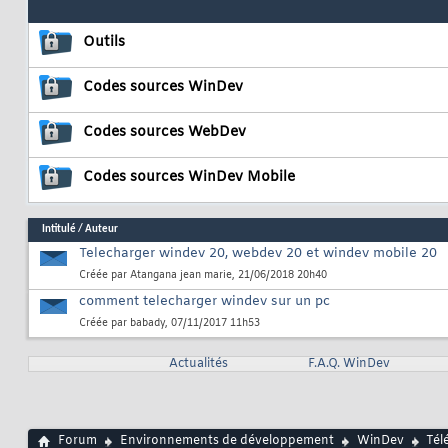
Outils
Codes sources WinDev
Codes sources WebDev
Codes sources WinDev Mobile
Intitulé
/
Auteur
Telecharger windev 20, webdev 20 et windev mobile 20
Créée par
Atangana jean marie
, 21/06/2018 20h40
comment telecharger windev sur un pc
Créée par
babady
, 07/11/2017 11h53
Actualités
F.A.Q. WinDev
Forum
Environnements de développement
WinDev
Tél