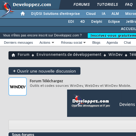
FORUMS
TUTORIELS
FAQ
DI/DSI Solutions d'entreprise
Cloud
IA
ALM
Micros
EDI
4D
Delphi
Eclipse
JetBr
ACCUEIL
Vous n'êtes pas encore inscrit sur Developpez.com ?
Inscrivez-vous gratuitem
Derniers messages
Actions
Réseau social
Blogs
Agenda
Chat
Forum
Environnements de développement
WinDev
Tél
+
Ouvrir une nouvelle discussion
Forum
Téléchargez
Outils et codes sources WinDev, WebDev et WinDev Mobile.
Sous-forums