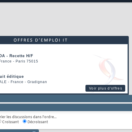
OA - Recette H/F
 France - Paris 75015
uit éditique
ALE
- France - Gradignan
Voir plus d'offres
rier les discussions dans l'ordre...
Croissant
Décroissant