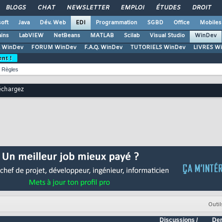
BLOGS
CHAT
NEWSLETTER
EMPLOI
ÉTUDES
DROIT
oft
Java
Dév. Web
EDI
Programmation
SGBD
Office
Mobiles
ains
LabVIEW
NetBeans
MATLAB
Scilab
Visual Studio
WinDev
 WinDev
FORUM WinDev
F.A.Q. WinDev
TUTORIELS WinDev
LIVRES W
ent !
Règles
échargez
Outil
Discussions /
Der