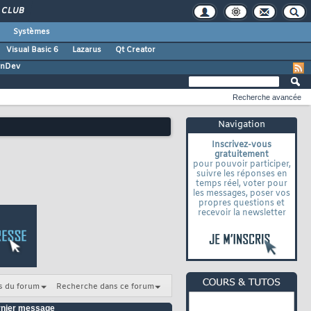
CLUB
Systèmes
Visual Basic 6
Lazarus
Qt Creator
inDev
Recherche avancée
Navigation
Inscrivez-vous
gratuitement
pour pouvoir participer,
suivre les réponses en
temps réel, voter pour
les messages, poser vos
propres questions et
recevoir la newsletter
s du forum
Recherche dans ce forum
nier message