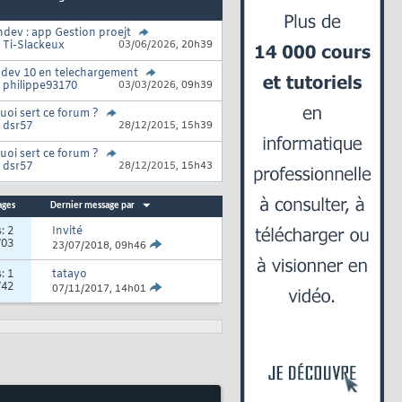
dev : app Gestion proejt
r
Ti-Slackeux
03/06/2026,
20h39
dev 10 en telechargement
r
philippe93170
03/03/2026,
09h39
uoi sert ce forum ?
r
dsr57
28/12/2015,
15h39
uoi sert ce forum ?
r
dsr57
28/12/2015,
15h43
ages
Dernier message par
s:
2
Invité
703
23/07/2018,
09h46
s:
1
tatayo
742
07/11/2017,
14h01