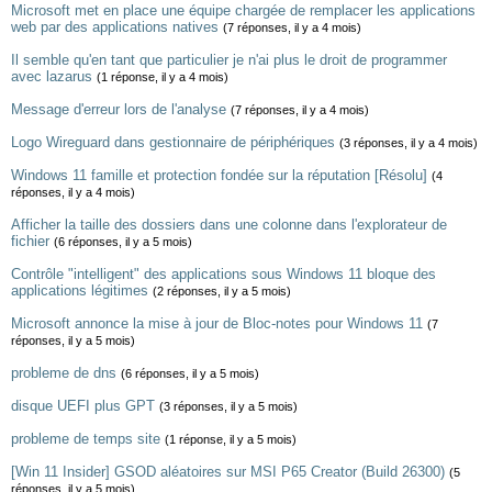
Microsoft met en place une équipe chargée de remplacer les applications
web par des applications natives
(7 réponses, il y a 4 mois)
Il semble qu'en tant que particulier je n'ai plus le droit de programmer
avec lazarus
(1 réponse, il y a 4 mois)
Message d'erreur lors de l'analyse
(7 réponses, il y a 4 mois)
Logo Wireguard dans gestionnaire de périphériques
(3 réponses, il y a 4 mois)
Windows 11 famille et protection fondée sur la réputation [Résolu]
(4
réponses, il y a 4 mois)
Afficher la taille des dossiers dans une colonne dans l'explorateur de
fichier
(6 réponses, il y a 5 mois)
Contrôle "intelligent" des applications sous Windows 11 bloque des
applications légitimes
(2 réponses, il y a 5 mois)
Microsoft annonce la mise à jour de Bloc-notes pour Windows 11
(7
réponses, il y a 5 mois)
probleme de dns
(6 réponses, il y a 5 mois)
disque UEFI plus GPT
(3 réponses, il y a 5 mois)
probleme de temps site
(1 réponse, il y a 5 mois)
[Win 11 Insider] GSOD aléatoires sur MSI P65 Creator (Build 26300)
(5
réponses, il y a 5 mois)