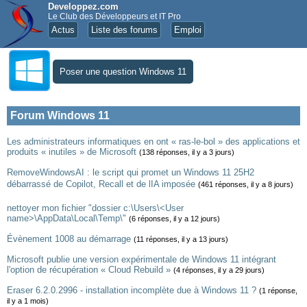
Developpez.com
Le Club des Développeurs et IT Pro
Actus
Liste des forums
Emploi
Poser une question Windows 11
Forum Windows 11
Les administrateurs informatiques en ont « ras-le-bol » des applications et
produits « inutiles » de Microsoft
(138 réponses, il y a 3 jours)
RemoveWindowsAI : le script qui promet un Windows 11 25H2
débarrassé de Copilot, Recall et de lIA imposée
(461 réponses, il y a 8 jours)
nettoyer mon fichier "dossier c:\Users\<User
name>\AppData\Local\Temp\"
(6 réponses, il y a 12 jours)
Évènement 1008 au démarrage
(11 réponses, il y a 13 jours)
Microsoft publie une version expérimentale de Windows 11 intégrant
l'option de récupération « Cloud Rebuild »
(4 réponses, il y a 29 jours)
Eraser 6.2.0.2996 - installation incomplète due à Windows 11 ?
(1 réponse,
il y a 1 mois)