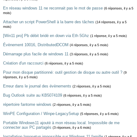
En réseau windows 11 ne reconnait pas le mot de passe
(6 réponses, il y a 5
mois)
Attacher un script PowerShell à la barre des tâches
(14 réponses, il y a 5
mois)
[Win11 pro] Pb débit bridé en down via Eth 5Ghz
(1 réponse, il y a 5 mois)
Évènement 10016, DistributedDCOM
(4 réponses, il y a 5 mois)
Démarrage plus facile de windows 11
(3 réponses, il y a 5 mois)
Création d'un raccourci
(6 réponses, il y a 5 mois)
Pour mon disque partitionné: outil gestion de disque ou autre outil ?
(9
réponses, il y a 5 mois)
Erreur dans le journal des évènements
(2 réponses, il y a 5 mois)
Bug Outlook suite au KB5074109
(6 réponses, il y a 5 mois)
répertoire fantome windows
(2 réponses, il y a 5 mois)
WinPE Configuration / Winpe-LegacySetup
(5 réponses, il y a 6 mois)
Portable Windows11 ajouté à mon réseau local. Impossible de me
connecter aux PC partagés
(3 réponses, il y a 6 mois)
Installation Innosetup impossible sur Windows 11 famille
(1 réponse, il y a 6