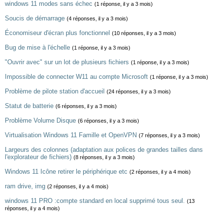
windows 11 modes sans échec
(1 réponse, il y a 3 mois)
Soucis de démarrage
(4 réponses, il y a 3 mois)
Économiseur d'écran plus fonctionnel
(10 réponses, il y a 3 mois)
Bug de mise à l'échelle
(1 réponse, il y a 3 mois)
"Ouvrir avec" sur un lot de plusieurs fichiers
(1 réponse, il y a 3 mois)
Impossible de connecter W11 au compte Microsoft
(1 réponse, il y a 3 mois)
Problème de pilote station d'accueil
(24 réponses, il y a 3 mois)
Statut de batterie
(6 réponses, il y a 3 mois)
Problème Volume Disque
(6 réponses, il y a 3 mois)
Virtualisation Windows 11 Famille et OpenVPN
(7 réponses, il y a 3 mois)
Largeurs des colonnes (adaptation aux polices de grandes tailles dans
l'explorateur de fichiers)
(8 réponses, il y a 3 mois)
Windows 11 Icône retirer le périphérique etc
(2 réponses, il y a 4 mois)
ram drive, img
(2 réponses, il y a 4 mois)
windows 11 PRO :compte standard en local supprimé tous seul.
(13
réponses, il y a 4 mois)