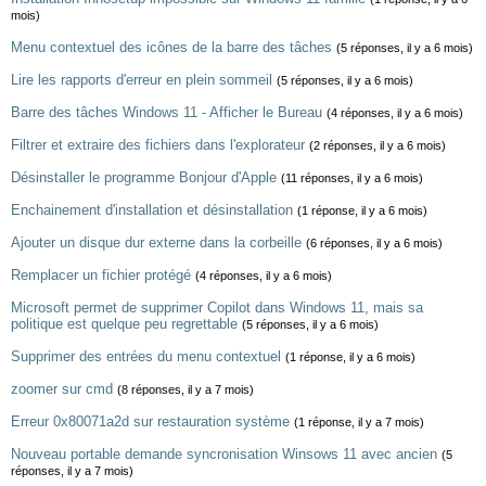
mois)
Menu contextuel des icônes de la barre des tâches
(5 réponses, il y a 6 mois)
Lire les rapports d'erreur en plein sommeil
(5 réponses, il y a 6 mois)
Barre des tâches Windows 11 - Afficher le Bureau
(4 réponses, il y a 6 mois)
Filtrer et extraire des fichiers dans l'explorateur
(2 réponses, il y a 6 mois)
Désinstaller le programme Bonjour d'Apple
(11 réponses, il y a 6 mois)
Enchainement d'installation et désinstallation
(1 réponse, il y a 6 mois)
Ajouter un disque dur externe dans la corbeille
(6 réponses, il y a 6 mois)
Remplacer un fichier protégé
(4 réponses, il y a 6 mois)
Microsoft permet de supprimer Copilot dans Windows 11, mais sa
politique est quelque peu regrettable
(5 réponses, il y a 6 mois)
Supprimer des entrées du menu contextuel
(1 réponse, il y a 6 mois)
zoomer sur cmd
(8 réponses, il y a 7 mois)
Erreur 0x80071a2d sur restauration système
(1 réponse, il y a 7 mois)
Nouveau portable demande syncronisation Winsows 11 avec ancien
(5
réponses, il y a 7 mois)