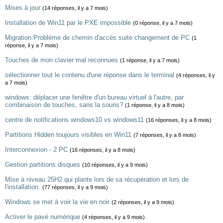
Mises à jour
(14 réponses, il y a 7 mois)
Installation de Win11 par le PXE impossible
(0 réponse, il y a 7 mois)
Migration:Problème de chemin d'accès suite changement de PC
(1
réponse, il y a 7 mois)
Touches de mon clavier mal reconnues
(1 réponse, il y a 7 mois)
sélectionner tout le contenu d'une réponse dans le terminal
(4 réponses, il y
a 7 mois)
windows: déplacer une fenêtre d'un bureau virtuel à l'autre, par
combinaison de touches, sans la souris?
(1 réponse, il y a 8 mois)
centre de notifications windows10 vs windows11
(16 réponses, il y a 8 mois)
Partitions Hidden toujours visibles en Win11
(7 réponses, il y a 8 mois)
Interconnexion - 2 PC
(16 réponses, il y a 8 mois)
Gestion partitions disques
(10 réponses, il y a 9 mois)
Mise à niveau 25H2 qui plante lors de sa récupération et lors de
l'installation.
(77 réponses, il y a 9 mois)
Windows se met à voir la vie en noir
(2 réponses, il y a 9 mois)
Activer le pavé numérique
(4 réponses, il y a 9 mois)