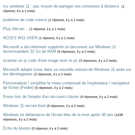
Ics windows 11 : pas moyen de partager une connexion à distance.
(1
réponse, il y a 1 mois)
probleme de code source
(1 réponse, il y a 1 mois)
Plus d'écran ..
(1 réponse, il y a 1 mois)
ACCES W11 USER
(1 réponse, il y a 1 mois)
Microsoft a discrètement supprimé un document sur Windows 11
recommandant 32 Go de RAM
(6 réponses, il y a 2 mois)
scanner un qr code d'une image avec le pc
(3 réponses, il y a 2 mois)
Microsoft adopte Linux dans sa nouvelle version de Windows 11 axée sur
les développeurs
(2 réponses, il y a 2 mois)
Personnaliser / simplifier le menu contextuel de l'explorateur / navigateur
de fichier (Finder)
(5 réponses, il y a 2 mois)
Erreur lors de l'emploi d'un raccourci clavier
(4 réponses, il y a 2 mois)
Windows 11 secure boot
(6 réponses, il y a 2 mois)
Windows se débarrasse de l'écran bleu de la mort après 40 ans
(1438
réponses, il y a 2 mois)
Écho du bouton
(0 réponse, il y a 2 mois)