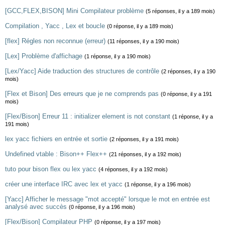
[GCC,FLEX,BISON] Mini Compilateur problème
(5 réponses, il y a 189 mois)
Compilation , Yacc , Lex et boucle
(0 réponse, il y a 189 mois)
[flex] Régles non reconnue (erreur)
(11 réponses, il y a 190 mois)
[Lex] Problème d'affichage
(1 réponse, il y a 190 mois)
[Lex/Yacc] Aide traduction des structures de contrôle
(2 réponses, il y a 190
mois)
[Flex et Bison] Des erreurs que je ne comprends pas
(0 réponse, il y a 191
mois)
[Flex/Bison] Erreur 11 : initializer element is not constant
(1 réponse, il y a
191 mois)
lex yacc fichiers en entrée et sortie
(2 réponses, il y a 191 mois)
Undefined vtable : Bison++ Flex++
(21 réponses, il y a 192 mois)
tuto pour bison flex ou lex yacc
(4 réponses, il y a 192 mois)
créer une interface IRC avec lex et yacc
(1 réponse, il y a 196 mois)
[Yacc] Afficher le message "mot accepté" lorsque le mot en entrée est
analysé avec succès
(0 réponse, il y a 196 mois)
[Flex/Bison] Compilateur PHP
(0 réponse, il y a 197 mois)