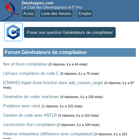
Developpez.com
Le Club des Développeurs et IT Pro
Actus
Liste des forums
Emploi
Poser une question Générateurs de compilateur
Forum Générateurs de compilateur
flex et bison compilateur
(0 réponse, il y a 44 mois)
LibSass compilation de code C
(0 réponse, il y a 75 mois)
[CMAKE] Appel d'une function dans add_custom_target
(0 réponse, il y a 87
mois)
Génération de codes machines
(9 réponses, il y a 100 mois)
Problème avec ctest
(1 réponse, il y a 101 mois)
Générer du code avec ANTLR
(0 réponse, il y a 103 mois)
construction d'un compilateur
(2 réponses, il y a 109 mois)
Réaliser interpréteur (différence avec compilateur)
(3 réponses, il y a 110
mois)