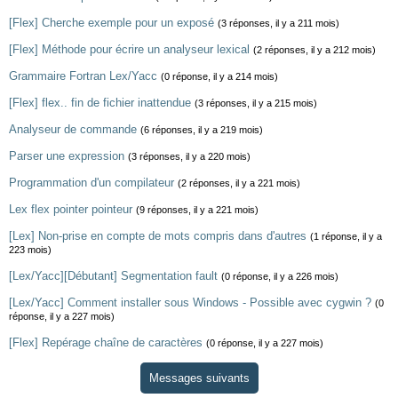
[Flex] Cherche exemple pour un exposé
(3 réponses, il y a 211 mois)
[Flex] Méthode pour écrire un analyseur lexical
(2 réponses, il y a 212 mois)
Grammaire Fortran Lex/Yacc
(0 réponse, il y a 214 mois)
[Flex] flex.. fin de fichier inattendue
(3 réponses, il y a 215 mois)
Analyseur de commande
(6 réponses, il y a 219 mois)
Parser une expression
(3 réponses, il y a 220 mois)
Programmation d'un compilateur
(2 réponses, il y a 221 mois)
Lex flex pointer pointeur
(9 réponses, il y a 221 mois)
[Lex] Non-prise en compte de mots compris dans d'autres
(1 réponse, il y a
223 mois)
[Lex/Yacc][Débutant] Segmentation fault
(0 réponse, il y a 226 mois)
[Lex/Yacc] Comment installer sous Windows - Possible avec cygwin ?
(0
réponse, il y a 227 mois)
[Flex] Repérage chaîne de caractères
(0 réponse, il y a 227 mois)
Messages suivants