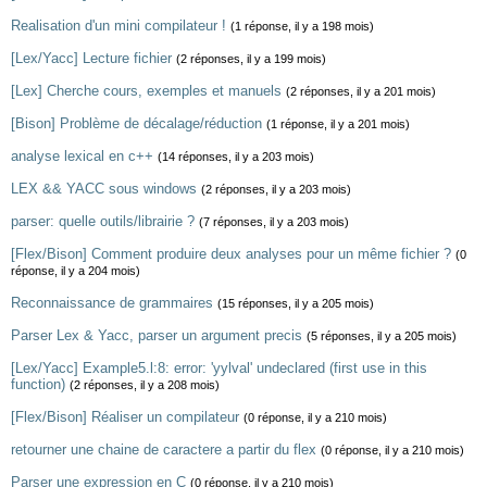
Realisation d'un mini compilateur !
(1 réponse, il y a 198 mois)
[Lex/Yacc] Lecture fichier
(2 réponses, il y a 199 mois)
[Lex] Cherche cours, exemples et manuels
(2 réponses, il y a 201 mois)
[Bison] Problème de décalage/réduction
(1 réponse, il y a 201 mois)
analyse lexical en c++
(14 réponses, il y a 203 mois)
LEX && YACC sous windows
(2 réponses, il y a 203 mois)
parser: quelle outils/librairie ?
(7 réponses, il y a 203 mois)
[Flex/Bison] Comment produire deux analyses pour un même fichier ?
(0
réponse, il y a 204 mois)
Reconnaissance de grammaires
(15 réponses, il y a 205 mois)
Parser Lex & Yacc, parser un argument precis
(5 réponses, il y a 205 mois)
[Lex/Yacc] Example5.l:8: error: 'yylval' undeclared (first use in this
function)
(2 réponses, il y a 208 mois)
[Flex/Bison] Réaliser un compilateur
(0 réponse, il y a 210 mois)
retourner une chaine de caractere a partir du flex
(0 réponse, il y a 210 mois)
Parser une expression en C
(0 réponse, il y a 210 mois)