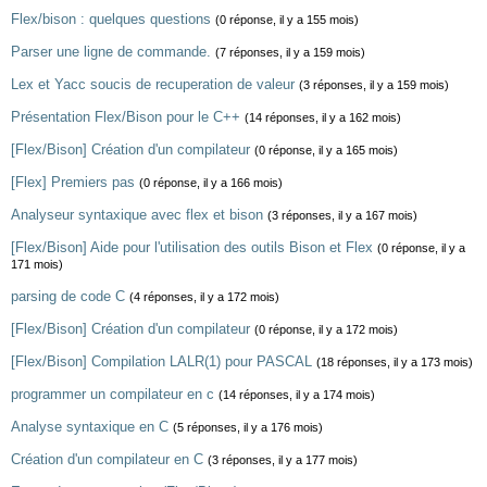
Flex/bison : quelques questions
(0 réponse, il y a 155 mois)
Parser une ligne de commande.
(7 réponses, il y a 159 mois)
Lex et Yacc soucis de recuperation de valeur
(3 réponses, il y a 159 mois)
Présentation Flex/Bison pour le C++
(14 réponses, il y a 162 mois)
[Flex/Bison] Création d'un compilateur
(0 réponse, il y a 165 mois)
[Flex] Premiers pas
(0 réponse, il y a 166 mois)
Analyseur syntaxique avec flex et bison
(3 réponses, il y a 167 mois)
[Flex/Bison] Aide pour l'utilisation des outils Bison et Flex
(0 réponse, il y a
171 mois)
parsing de code C
(4 réponses, il y a 172 mois)
[Flex/Bison] Création d'un compilateur
(0 réponse, il y a 172 mois)
[Flex/Bison] Compilation LALR(1) pour PASCAL
(18 réponses, il y a 173 mois)
programmer un compilateur en c
(14 réponses, il y a 174 mois)
Analyse syntaxique en C
(5 réponses, il y a 176 mois)
Création d'un compilateur en C
(3 réponses, il y a 177 mois)