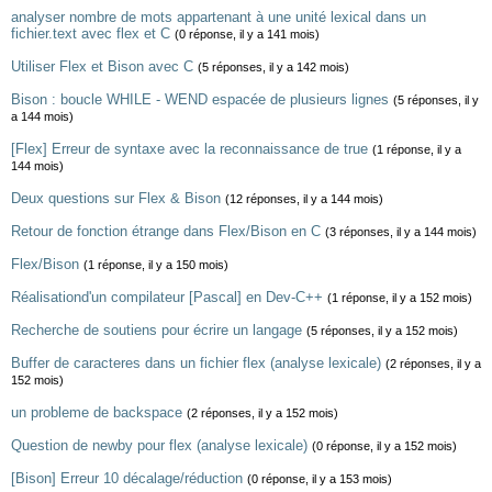
analyser nombre de mots appartenant à une unité lexical dans un
fichier.text avec flex et C
(0 réponse, il y a 141 mois)
Utiliser Flex et Bison avec C
(5 réponses, il y a 142 mois)
Bison : boucle WHILE - WEND espacée de plusieurs lignes
(5 réponses, il y
a 144 mois)
[Flex] Erreur de syntaxe avec la reconnaissance de true
(1 réponse, il y a
144 mois)
Deux questions sur Flex & Bison
(12 réponses, il y a 144 mois)
Retour de fonction étrange dans Flex/Bison en C
(3 réponses, il y a 144 mois)
Flex/Bison
(1 réponse, il y a 150 mois)
Réalisationd'un compilateur [Pascal] en Dev-C++
(1 réponse, il y a 152 mois)
Recherche de soutiens pour écrire un langage
(5 réponses, il y a 152 mois)
Buffer de caracteres dans un fichier flex (analyse lexicale)
(2 réponses, il y a
152 mois)
un probleme de backspace
(2 réponses, il y a 152 mois)
Question de newby pour flex (analyse lexicale)
(0 réponse, il y a 152 mois)
[Bison] Erreur 10 décalage/réduction
(0 réponse, il y a 153 mois)