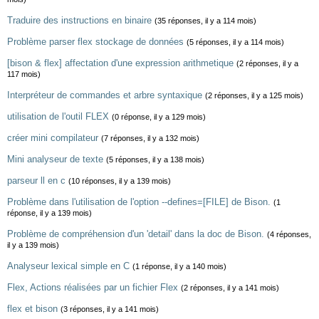
Traduire des instructions en binaire
(35 réponses, il y a 114 mois)
Problème parser flex stockage de données
(5 réponses, il y a 114 mois)
[bison & flex] affectation d'une expression arithmetique
(2 réponses, il y a
117 mois)
Interpréteur de commandes et arbre syntaxique
(2 réponses, il y a 125 mois)
utilisation de l'outil FLEX
(0 réponse, il y a 129 mois)
créer mini compilateur
(7 réponses, il y a 132 mois)
Mini analyseur de texte
(5 réponses, il y a 138 mois)
parseur ll en c
(10 réponses, il y a 139 mois)
Problème dans l'utilisation de l'option --defines=[FILE] de Bison.
(1
réponse, il y a 139 mois)
Problème de compréhension d'un 'detail' dans la doc de Bison.
(4 réponses,
il y a 139 mois)
Analyseur lexical simple en C
(1 réponse, il y a 140 mois)
Flex, Actions réalisées par un fichier Flex
(2 réponses, il y a 141 mois)
flex et bison
(3 réponses, il y a 141 mois)