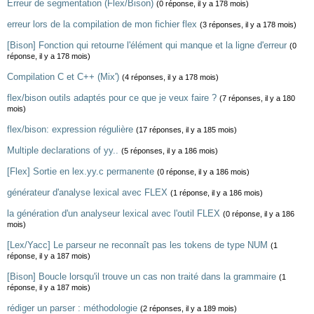
Erreur de segmentation (Flex/Bison)
(0 réponse, il y a 178 mois)
erreur lors de la compilation de mon fichier flex
(3 réponses, il y a 178 mois)
[Bison] Fonction qui retourne l'élément qui manque et la ligne d'erreur
(0
réponse, il y a 178 mois)
Compilation C et C++ (Mix')
(4 réponses, il y a 178 mois)
flex/bison outils adaptés pour ce que je veux faire ?
(7 réponses, il y a 180
mois)
flex/bison: expression régulière
(17 réponses, il y a 185 mois)
Multiple declarations of yy..
(5 réponses, il y a 186 mois)
[Flex] Sortie en lex.yy.c permanente
(0 réponse, il y a 186 mois)
générateur d'analyse lexical avec FLEX
(1 réponse, il y a 186 mois)
la génération d'un analyseur lexical avec l'outil FLEX
(0 réponse, il y a 186
mois)
[Lex/Yacc] Le parseur ne reconnaît pas les tokens de type NUM
(1
réponse, il y a 187 mois)
[Bison] Boucle lorsqu'il trouve un cas non traité dans la grammaire
(1
réponse, il y a 187 mois)
rédiger un parser : méthodologie
(2 réponses, il y a 189 mois)