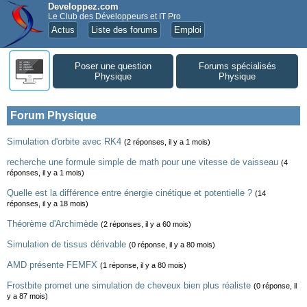
Developpez.com
Le Club des Développeurs et IT Pro
Actus
Liste des forums
Emploi
Poser une question
Forums spécialisés
Physique
Physique
Forum Physique
Simulation d'orbite avec RK4
(2 réponses, il y a 1 mois)
recherche une formule simple de math pour une vitesse de vaisseau
(4
réponses, il y a 1 mois)
Quelle est la différence entre énergie cinétique et potentielle ?
(14
réponses, il y a 18 mois)
Théorème d'Archimède
(2 réponses, il y a 60 mois)
Simulation de tissus dérivable
(0 réponse, il y a 80 mois)
AMD présente FEMFX
(1 réponse, il y a 80 mois)
Frostbite promet une simulation de cheveux bien plus réaliste
(0 réponse, il
y a 87 mois)