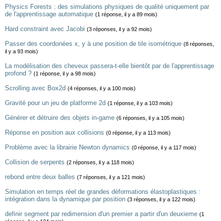
Physics Forests : des simulations physiques de qualité uniquement par
de l'apprentissage automatique
(1 réponse, il y a 89 mois)
Hard constraint avec Jacobi
(3 réponses, il y a 92 mois)
Passer des coordonées x, y à une position de tile isométrique
(8 réponses,
il y a 93 mois)
La modélisation des cheveux passera-t-elle bientôt par de l'apprentissage
profond ?
(1 réponse, il y a 98 mois)
Scrolling avec Box2d
(4 réponses, il y a 100 mois)
Gravité pour un jeu de platforme 2d
(1 réponse, il y a 103 mois)
Générer et détruire des objets in-game
(6 réponses, il y a 105 mois)
Réponse en position aux collisions
(0 réponse, il y a 113 mois)
Problème avec la librairie Newton dynamics
(0 réponse, il y a 117 mois)
Collision de serpents
(2 réponses, il y a 118 mois)
rebond entre deux balles
(7 réponses, il y a 121 mois)
Simulation en temps réel de grandes déformations élastoplastiques :
intégration dans la dynamique par position
(3 réponses, il y a 122 mois)
definir segment par redimension d'un premier a partir d'un deuxieme
(1