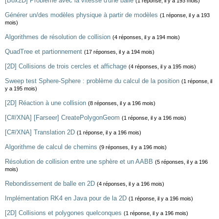
[Box2D] Problème avec la vitesse d'une balle
(1 réponse, il y a 193 mois)
Générer un/des modèles physique à partir de modèles
(1 réponse, il y a 193
mois)
Algorithmes de résolution de collision
(4 réponses, il y a 194 mois)
QuadTree et partionnement
(17 réponses, il y a 194 mois)
[2D] Collisions de trois cercles et affichage
(4 réponses, il y a 195 mois)
Sweep test Sphere-Sphere : problème du calcul de la position
(1 réponse, il
y a 195 mois)
[2D] Réaction à une collision
(8 réponses, il y a 196 mois)
[C#/XNA] [Farseer] CreatePolygonGeom
(1 réponse, il y a 196 mois)
[C#/XNA] Translation 2D
(1 réponse, il y a 196 mois)
Algorithme de calcul de chemins
(9 réponses, il y a 196 mois)
Résolution de collision entre une sphère et un AABB
(5 réponses, il y a 196
mois)
Rebondissement de balle en 2D
(4 réponses, il y a 196 mois)
Implémentation RK4 en Java pour de la 2D
(1 réponse, il y a 196 mois)
[2D] Collisions et polygones quelconques
(1 réponse, il y a 196 mois)