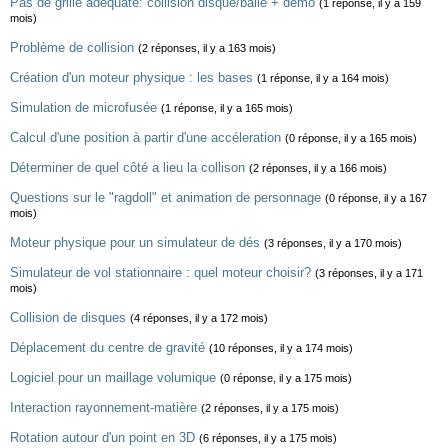
Pas de grille adéquate: collision disque/balle + demo
(1 réponse, il y a 159
mois)
Problème de collision
(2 réponses, il y a 163 mois)
Création d'un moteur physique : les bases
(1 réponse, il y a 164 mois)
Simulation de microfusée
(1 réponse, il y a 165 mois)
Calcul d'une position à partir d'une accéleration
(0 réponse, il y a 165 mois)
Déterminer de quel côté a lieu la collison
(2 réponses, il y a 166 mois)
Questions sur le "ragdoll" et animation de personnage
(0 réponse, il y a 167
mois)
Moteur physique pour un simulateur de dés
(3 réponses, il y a 170 mois)
Simulateur de vol stationnaire : quel moteur choisir?
(3 réponses, il y a 171
mois)
Collision de disques
(4 réponses, il y a 172 mois)
Déplacement du centre de gravité
(10 réponses, il y a 174 mois)
Logiciel pour un maillage volumique
(0 réponse, il y a 175 mois)
Interaction rayonnement-matière
(2 réponses, il y a 175 mois)
Rotation autour d'un point en 3D
(6 réponses, il y a 175 mois)