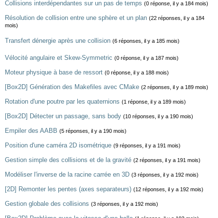
Collisions interdépendantes sur un pas de temps
(0 réponse, il y a 184 mois)
Résolution de collision entre une sphère et un plan
(22 réponses, il y a 184
mois)
Transfert dénergie après une collision
(6 réponses, il y a 185 mois)
Vélocité angulaire et Skew-Symmetric
(0 réponse, il y a 187 mois)
Moteur physique à base de ressort
(0 réponse, il y a 188 mois)
[Box2D] Génération des Makefiles avec CMake
(2 réponses, il y a 189 mois)
Rotation d'une poutre par les quaternions
(1 réponse, il y a 189 mois)
[Box2D] Détecter un passage, sans body
(10 réponses, il y a 190 mois)
Empiler des AABB
(5 réponses, il y a 190 mois)
Position d'une caméra 2D isométrique
(9 réponses, il y a 191 mois)
Gestion simple des collisions et de la gravité
(2 réponses, il y a 191 mois)
Modéliser l'inverse de la racine carrée en 3D
(3 réponses, il y a 192 mois)
[2D] Remonter les pentes (axes separateurs)
(12 réponses, il y a 192 mois)
Gestion globale des collisions
(3 réponses, il y a 192 mois)