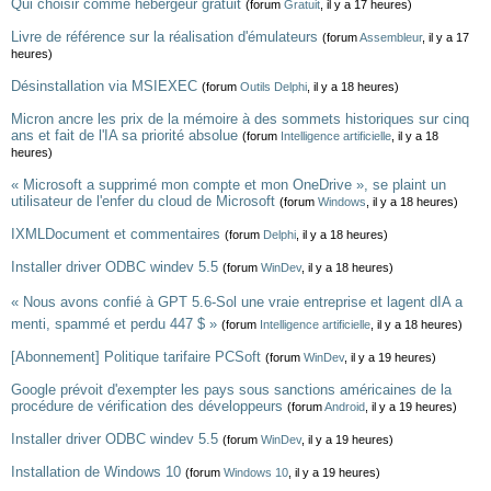
Qui choisir comme hébergeur gratuit
(forum
Gratuit
, il y a 17 heures)
Livre de référence sur la réalisation d'émulateurs
(forum
Assembleur
, il y a 17
heures)
Désinstallation via MSIEXEC
(forum
Outils Delphi
, il y a 18 heures)
Micron ancre les prix de la mémoire à des sommets historiques sur cinq
ans et fait de l'IA sa priorité absolue
(forum
Intelligence artificielle
, il y a 18
heures)
« Microsoft a supprimé mon compte et mon OneDrive », se plaint un
utilisateur de l'enfer du cloud de Microsoft
(forum
Windows
, il y a 18 heures)
IXMLDocument et commentaires
(forum
Delphi
, il y a 18 heures)
Installer driver ODBC windev 5.5
(forum
WinDev
, il y a 18 heures)
« Nous avons confié à GPT 5.6-Sol une vraie entreprise et lagent dIA a
menti, spammé et perdu 447 $ »
(forum
Intelligence artificielle
, il y a 18 heures)
[Abonnement] Politique tarifaire PCSoft
(forum
WinDev
, il y a 19 heures)
Google prévoit d'exempter les pays sous sanctions américaines de la
procédure de vérification des développeurs
(forum
Android
, il y a 19 heures)
Installer driver ODBC windev 5.5
(forum
WinDev
, il y a 19 heures)
Installation de Windows 10
(forum
Windows 10
, il y a 19 heures)