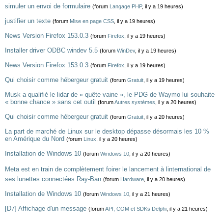
simuler un envoi de formulaire
(forum
Langage PHP
, il y a 19 heures)
justifier un texte
(forum
Mise en page CSS
, il y a 19 heures)
News Version Firefox 153.0.3
(forum
Firefox
, il y a 19 heures)
Installer driver ODBC windev 5.5
(forum
WinDev
, il y a 19 heures)
News Version Firefox 153.0.3
(forum
Firefox
, il y a 19 heures)
Qui choisir comme hébergeur gratuit
(forum
Gratuit
, il y a 19 heures)
Musk a qualifié le lidar de « quête vaine », le PDG de Waymo lui souhaite
« bonne chance » sans cet outil
(forum
Autres systèmes
, il y a 20 heures)
Qui choisir comme hébergeur gratuit
(forum
Gratuit
, il y a 20 heures)
La part de marché de Linux sur le desktop dépasse désormais les 10 %
en Amérique du Nord
(forum
Linux
, il y a 20 heures)
Installation de Windows 10
(forum
Windows 10
, il y a 20 heures)
Meta est en train de complètement foirer le lancement à linternational de
ses lunettes connectées Ray-Ban
(forum
Hardware
, il y a 20 heures)
Installation de Windows 10
(forum
Windows 10
, il y a 21 heures)
[D7] Affichage d'un message
(forum
API, COM et SDKs Delphi
, il y a 21 heures)