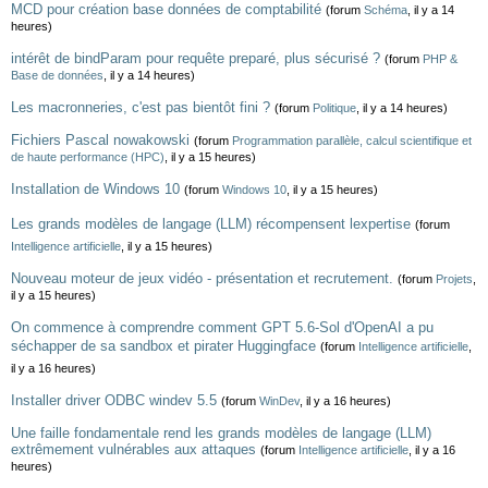
MCD pour création base données de comptabilité
(forum
Schéma
, il y a 14
heures)
intérêt de bindParam pour requête preparé, plus sécurisé ?
(forum
PHP &
Base de données
, il y a 14 heures)
Les macronneries, c'est pas bientôt fini ?
(forum
Politique
, il y a 14 heures)
Fichiers Pascal nowakowski
(forum
Programmation parallèle, calcul scientifique et
de haute performance (HPC)
, il y a 15 heures)
Installation de Windows 10
(forum
Windows 10
, il y a 15 heures)
Les grands modèles de langage (LLM) récompensent lexpertise
(forum
Intelligence artificielle
, il y a 15 heures)
Nouveau moteur de jeux vidéo - présentation et recrutement.
(forum
Projets
,
il y a 15 heures)
On commence à comprendre comment GPT 5.6-Sol d'OpenAI a pu
séchapper de sa sandbox et pirater Huggingface
(forum
Intelligence artificielle
,
il y a 16 heures)
Installer driver ODBC windev 5.5
(forum
WinDev
, il y a 16 heures)
Une faille fondamentale rend les grands modèles de langage (LLM)
extrêmement vulnérables aux attaques
(forum
Intelligence artificielle
, il y a 16
heures)