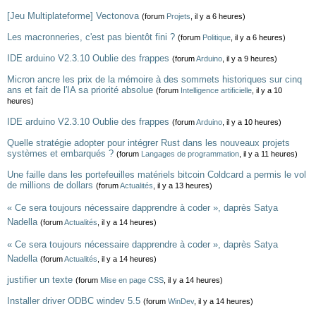
[Jeu Multiplateforme] Vectonova
(forum
Projets
, il y a 6 heures)
Les macronneries, c'est pas bientôt fini ?
(forum
Politique
, il y a 6 heures)
IDE arduino V2.3.10 Oublie des frappes
(forum
Arduino
, il y a 9 heures)
Micron ancre les prix de la mémoire à des sommets historiques sur cinq
ans et fait de l'IA sa priorité absolue
(forum
Intelligence artificielle
, il y a 10
heures)
IDE arduino V2.3.10 Oublie des frappes
(forum
Arduino
, il y a 10 heures)
Quelle stratégie adopter pour intégrer Rust dans les nouveaux projets
systèmes et embarqués ?
(forum
Langages de programmation
, il y a 11 heures)
Une faille dans les portefeuilles matériels bitcoin Coldcard a permis le vol
de millions de dollars
(forum
Actualités
, il y a 13 heures)
« Ce sera toujours nécessaire dapprendre à coder », daprès Satya
Nadella
(forum
Actualités
, il y a 14 heures)
« Ce sera toujours nécessaire dapprendre à coder », daprès Satya
Nadella
(forum
Actualités
, il y a 14 heures)
justifier un texte
(forum
Mise en page CSS
, il y a 14 heures)
Installer driver ODBC windev 5.5
(forum
WinDev
, il y a 14 heures)