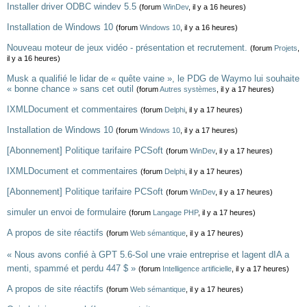
Installer driver ODBC windev 5.5
(forum
WinDev
, il y a 16 heures)
Installation de Windows 10
(forum
Windows 10
, il y a 16 heures)
Nouveau moteur de jeux vidéo - présentation et recrutement.
(forum
Projets
,
il y a 16 heures)
Musk a qualifié le lidar de « quête vaine », le PDG de Waymo lui souhaite
« bonne chance » sans cet outil
(forum
Autres systèmes
, il y a 17 heures)
IXMLDocument et commentaires
(forum
Delphi
, il y a 17 heures)
Installation de Windows 10
(forum
Windows 10
, il y a 17 heures)
[Abonnement] Politique tarifaire PCSoft
(forum
WinDev
, il y a 17 heures)
IXMLDocument et commentaires
(forum
Delphi
, il y a 17 heures)
[Abonnement] Politique tarifaire PCSoft
(forum
WinDev
, il y a 17 heures)
simuler un envoi de formulaire
(forum
Langage PHP
, il y a 17 heures)
A propos de site réactifs
(forum
Web sémantique
, il y a 17 heures)
« Nous avons confié à GPT 5.6-Sol une vraie entreprise et lagent dIA a
menti, spammé et perdu 447 $ »
(forum
Intelligence artificielle
, il y a 17 heures)
A propos de site réactifs
(forum
Web sémantique
, il y a 17 heures)