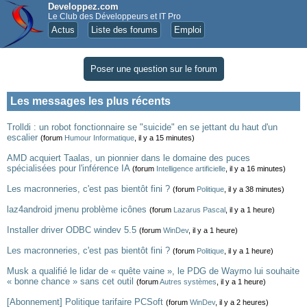
Developpez.com
Le Club des Développeurs et IT Pro
Actus
Liste des forums
Emploi
Poser une question sur le forum
Les messages les plus récents
Trolldi : un robot fonctionnaire se "suicide" en se jettant du haut d'un
escalier
(forum
Humour Informatique
, il y a 15 minutes)
AMD acquiert Taalas, un pionnier dans le domaine des puces
spécialisées pour l'inférence IA
(forum
Intelligence artificielle
, il y a 16 minutes)
Les macronneries, c'est pas bientôt fini ?
(forum
Politique
, il y a 38 minutes)
laz4android jmenu problème icônes
(forum
Lazarus Pascal
, il y a 1 heure)
Installer driver ODBC windev 5.5
(forum
WinDev
, il y a 1 heure)
Les macronneries, c'est pas bientôt fini ?
(forum
Politique
, il y a 1 heure)
Musk a qualifié le lidar de « quête vaine », le PDG de Waymo lui souhaite
« bonne chance » sans cet outil
(forum
Autres systèmes
, il y a 1 heure)
[Abonnement] Politique tarifaire PCSoft
(forum
WinDev
, il y a 2 heures)