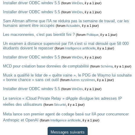
Installer driver ODBC windev 5.5
(forum
WinDev
, il y a 1 jour)
Installer driver ODBC windev 5.5
(forum
WinDev
, il y a 1 jour)
Sam Altman affirme que l'IA ne réduira pas la semaine de travail, car les
humains aiment être occupés
(forum
Actualités
, il y a 1 jour)
Les macronneries, c'est pas bientôt fini ?
(forum
Politique
, il y a 1 jour)
Un examen à distance supervisé par l'IA s'est si mal déroulé que 58 000
étudiants doivent le repasser
(forum
Intelligence artificielle
, il y a 1 jour)
Installer driver ODBC windev 5.5
(forum
WinDev
, il y a 1 jour)
MCD pour création base données de comptabilité
(forum
Schéma
, il y a 1 jour)
Musk a qualifié le lidar de « quête vaine », le PDG de Waymo lui souhaite
« bonne chance » sans cet outil
(forum
Autres systèmes
, il y a 1 jour)
Installer driver ODBC windev 5.5
(forum
WinDev
, il y a 1 jour)
Le service « iCloud Private Relay » dApple divulgue les adresses IP
réelles des utilisateurs
(forum
Sécurité
, il y a 1 jour)
Meta lance son premier agent de codage basé sur lIA pour concurrencer
Anthropic et OpenAI
(forum
Intelligence artificielle
, il y a 1 jour)
Messages suivants