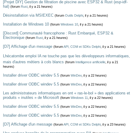
[Projet DIY] Gestion de filtration de piscine avec ESP32 & Rust (esp-idf-
hal)
(forum
Rust
, il y a 21 heures)
Désinstallation via MSIEXEC
(forum
Outils Delphi
, il y a 21 heures)
Installation de Windows 10
(forum
Windows 10
, il y a 21 heures)
[Discord] Communauté francophone : Rust Embarqué, ESP32 &
Électronique
(forum
Rust
, il y a 21 heures)
[D7] Affichage d'un message
(forum
API, COM et SDKs Delphi
, il y a 21 heures)
Lhécatombe emploi IA ne touche pas que les développeurs informatiques,
mais d'autres métiers à cols blancs
(forum
Intelligence artificielle
, il y a 21
heures)
Installer driver ODBC windev 5.5
(forum
WinDev
, il y a 22 heures)
Installer driver ODBC windev 5.5
(forum
WinDev
, il y a 22 heures)
Les administrateurs informatiques en ont « ras-le-bol » des applications et
produits « inutiles » de Microsoft
(forum
Windows 11
, il y a 22 heures)
Installer driver ODBC windev 5.5
(forum
WinDev
, il y a 22 heures)
Installer driver ODBC windev 5.5
(forum
WinDev
, il y a 22 heures)
[D7] Affichage d'un message
(forum
API, COM et SDKs Delphi
, il y a 23 heures)