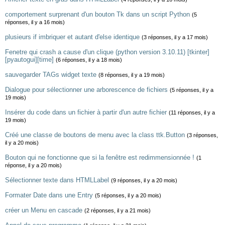
comportement surprenant d'un bouton Tk dans un script Python
(5
réponses, il y a 16 mois)
plusieurs if imbriquer et autant d'else identique
(3 réponses, il y a 17 mois)
Fenetre qui crash a cause d'un clique (python version 3.10.11) [tkinter]
[pyautogui][time]
(6 réponses, il y a 18 mois)
sauvegarder TAGs widget texte
(8 réponses, il y a 19 mois)
Dialogue pour sélectionner une arborescence de fichiers
(5 réponses, il y a
19 mois)
Insérer du code dans un fichier à partir d'un autre fichier
(11 réponses, il y a
19 mois)
Créé une classe de boutons de menu avec la class ttk.Button
(3 réponses,
il y a 20 mois)
Bouton qui ne fonctionne que si la fenêtre est redimmensionnée !
(1
réponse, il y a 20 mois)
Sélectionner texte dans HTMLLabel
(9 réponses, il y a 20 mois)
Formater Date dans une Entry
(5 réponses, il y a 20 mois)
créer un Menu en cascade
(2 réponses, il y a 21 mois)