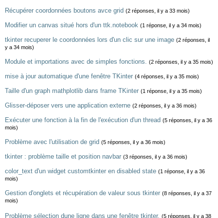
Récupérer coordonnées boutons avce grid
(2 réponses, il y a 33 mois)
Modifier un canvas situé hors d'un ttk.notebook
(1 réponse, il y a 34 mois)
tkinter recuperer le coordonnées lors d'un clic sur une image
(2 réponses, il
y a 34 mois)
Module et importations avec de simples fonctions.
(2 réponses, il y a 35 mois)
mise à jour automatique d'une fenêtre TKinter
(4 réponses, il y a 35 mois)
Taille d'un graph mathplotlib dans frame TKinter
(1 réponse, il y a 35 mois)
Glisser-déposer vers une application externe
(2 réponses, il y a 36 mois)
Exécuter une fonction à la fin de l'exécution d'un thread
(5 réponses, il y a 36
mois)
Problème avec l'utilisation de grid
(5 réponses, il y a 36 mois)
tkinter : problème taille et position navbar
(3 réponses, il y a 36 mois)
color_text d'un widget customtkinter en disabled state
(1 réponse, il y a 36
mois)
Gestion d'onglets et récupération de valeur sous tkinter
(8 réponses, il y a 37
mois)
Problème sélection dune ligne dans une fenêtre tkinter.
(5 réponses, il y a 38