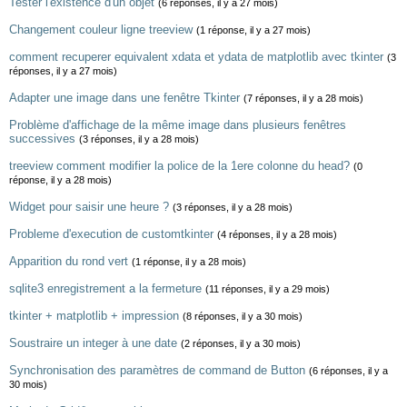
Tester l'existence d'un objet
(6 réponses, il y a 27 mois)
Changement couleur ligne treeview
(1 réponse, il y a 27 mois)
comment recuperer equivalent xdata et ydata de matplotlib avec tkinter
(3
réponses, il y a 27 mois)
Adapter une image dans une fenêtre Tkinter
(7 réponses, il y a 28 mois)
Problème d'affichage de la même image dans plusieurs fenêtres
successives
(3 réponses, il y a 28 mois)
treeview comment modifier la police de la 1ere colonne du head?
(0
réponse, il y a 28 mois)
Widget pour saisir une heure ?
(3 réponses, il y a 28 mois)
Probleme d'execution de customtkinter
(4 réponses, il y a 28 mois)
Apparition du rond vert
(1 réponse, il y a 28 mois)
sqlite3 enregistrement a la fermeture
(11 réponses, il y a 29 mois)
tkinter + matplotlib + impression
(8 réponses, il y a 30 mois)
Soustraire un integer à une date
(2 réponses, il y a 30 mois)
Synchronisation des paramètres de command de Button
(6 réponses, il y a
30 mois)