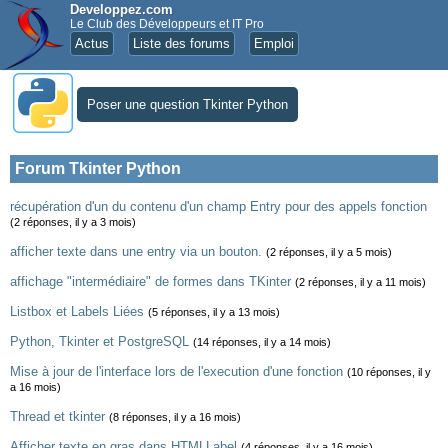
Developpez.com
Le Club des Développeurs et IT Pro
Actus
Liste des forums
Emploi
Poser une question Tkinter Python
Forum Tkinter Python
récupération d'un du contenu d'un champ Entry pour des appels fonction
(2 réponses, il y a 3 mois)
afficher texte dans une entry via un bouton.
(2 réponses, il y a 5 mois)
affichage "intermédiaire" de formes dans TKinter
(2 réponses, il y a 11 mois)
Listbox et Labels Liées
(5 réponses, il y a 13 mois)
Python, Tkinter et PostgreSQL
(14 réponses, il y a 14 mois)
Mise à jour de l'interface lors de l'execution d'une fonction
(10 réponses, il y
a 16 mois)
Thread et tkinter
(8 réponses, il y a 16 mois)
Afficher texte en gras dans HTMLLabel
(4 réponses, il y a 16 mois)