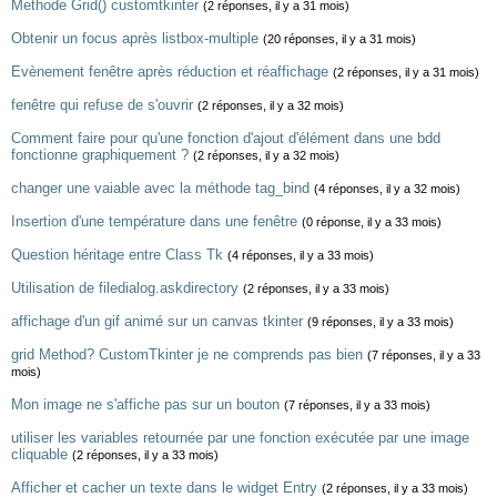
Methode Grid() customtkinter
(2 réponses, il y a 31 mois)
Obtenir un focus après listbox-multiple
(20 réponses, il y a 31 mois)
Evènement fenêtre après réduction et réaffichage
(2 réponses, il y a 31 mois)
fenêtre qui refuse de s'ouvrir
(2 réponses, il y a 32 mois)
Comment faire pour qu'une fonction d'ajout d'élément dans une bdd
fonctionne graphiquement ?
(2 réponses, il y a 32 mois)
changer une vaiable avec la méthode tag_bind
(4 réponses, il y a 32 mois)
Insertion d'une température dans une fenêtre
(0 réponse, il y a 33 mois)
Question héritage entre Class Tk
(4 réponses, il y a 33 mois)
Utilisation de filedialog.askdirectory
(2 réponses, il y a 33 mois)
affichage d'un gif animé sur un canvas tkinter
(9 réponses, il y a 33 mois)
grid Method? CustomTkinter je ne comprends pas bien
(7 réponses, il y a 33
mois)
Mon image ne s'affiche pas sur un bouton
(7 réponses, il y a 33 mois)
utiliser les variables retournée par une fonction exécutée par une image
cliquable
(2 réponses, il y a 33 mois)
Afficher et cacher un texte dans le widget Entry
(2 réponses, il y a 33 mois)