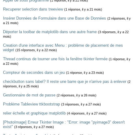
Appel de sous programme
(1 réponse, il y a 21 mois)
Recuperer selection dans treeview
(1 réponse, il y a 21 mois)
Insérer Données de Formulaire dans une Base de Données
(2 réponses, il y
a 21 mois)
Déporter la toolbar de matplotlib dans une autre frame
(3 réponses, il y a 22
mois)
Creation d'une interface avec Menu : problème de placement de mes
widget
(15 réponses, il y a 22 mois)
Thread continus de tourner une fois la fenêtre tkinter fermée
(1 réponse, il y
a 22 mois)
Compteur de secondes dans un jeu
(1 réponse, il y a 23 mois)
checkbutton sans label? Il reste une barre que je n'arrive pas à enlever
(2
réponses, il y a 25 mois)
Gestionnaire de mot de passe
(2 réponses, il y a 26 mois)
Problème Tableview ttkbootstrap
(3 réponses, il y a 27 mois)
relier échelle et graphique matplotlib
(4 réponses, il y a 27 mois)
[PhotoImage] Erreur Tkinter Image : "Error: image "pyimage3" doesn't
exist"
(3 réponses, il y a 27 mois)