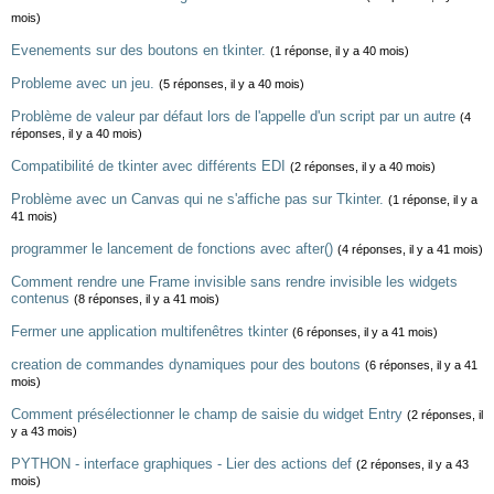
mois)
Evenements sur des boutons en tkinter.
(1 réponse, il y a 40 mois)
Probleme avec un jeu.
(5 réponses, il y a 40 mois)
Problème de valeur par défaut lors de l'appelle d'un script par un autre
(4
réponses, il y a 40 mois)
Compatibilité de tkinter avec différents EDI
(2 réponses, il y a 40 mois)
Problème avec un Canvas qui ne s'affiche pas sur Tkinter.
(1 réponse, il y a
41 mois)
programmer le lancement de fonctions avec after()
(4 réponses, il y a 41 mois)
Comment rendre une Frame invisible sans rendre invisible les widgets
contenus
(8 réponses, il y a 41 mois)
Fermer une application multifenêtres tkinter
(6 réponses, il y a 41 mois)
creation de commandes dynamiques pour des boutons
(6 réponses, il y a 41
mois)
Comment présélectionner le champ de saisie du widget Entry
(2 réponses, il
y a 43 mois)
PYTHON - interface graphiques - Lier des actions def
(2 réponses, il y a 43
mois)