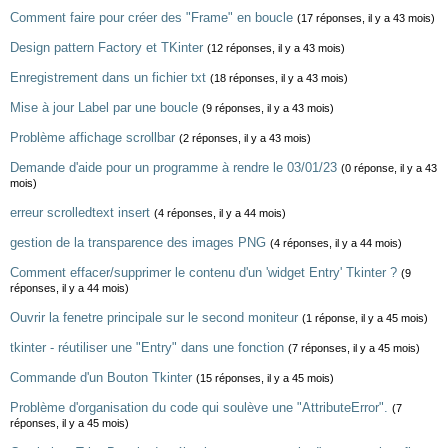
Comment faire pour créer des "Frame" en boucle
(17 réponses, il y a 43 mois)
Design pattern Factory et TKinter
(12 réponses, il y a 43 mois)
Enregistrement dans un fichier txt
(18 réponses, il y a 43 mois)
Mise à jour Label par une boucle
(9 réponses, il y a 43 mois)
Problème affichage scrollbar
(2 réponses, il y a 43 mois)
Demande d'aide pour un programme à rendre le 03/01/23
(0 réponse, il y a 43
mois)
erreur scrolledtext insert
(4 réponses, il y a 44 mois)
gestion de la transparence des images PNG
(4 réponses, il y a 44 mois)
Comment effacer/supprimer le contenu d'un 'widget Entry' Tkinter ?
(9
réponses, il y a 44 mois)
Ouvrir la fenetre principale sur le second moniteur
(1 réponse, il y a 45 mois)
tkinter - réutiliser une "Entry" dans une fonction
(7 réponses, il y a 45 mois)
Commande d'un Bouton Tkinter
(15 réponses, il y a 45 mois)
Problème d'organisation du code qui soulève une "AttributeError".
(7
réponses, il y a 45 mois)