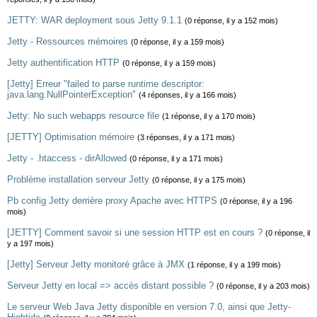
JETTY: WAR deployment sous Jetty 9.1.1
(0 réponse, il y a 152 mois)
Jetty - Ressources mémoires
(0 réponse, il y a 159 mois)
Jetty authentification HTTP
(0 réponse, il y a 159 mois)
[Jetty] Erreur "failed to parse runtime descriptor:
java.lang.NullPointerException"
(4 réponses, il y a 166 mois)
Jetty: No such webapps resource file
(1 réponse, il y a 170 mois)
[JETTY] Optimisation mémoire
(3 réponses, il y a 171 mois)
Jetty - .htaccess - dirAllowed
(0 réponse, il y a 171 mois)
Problème installation serveur Jetty
(0 réponse, il y a 175 mois)
Pb config Jetty derrière proxy Apache avec HTTPS
(0 réponse, il y a 196
mois)
[JETTY] Comment savoir si une session HTTP est en cours ?
(0 réponse, il
y a 197 mois)
[Jetty] Serveur Jetty monitoré grâce à JMX
(1 réponse, il y a 199 mois)
Serveur Jetty en local => accès distant possible ?
(0 réponse, il y a 203 mois)
Le serveur Web Java Jetty disponible en version 7.0, ainsi que Jetty-