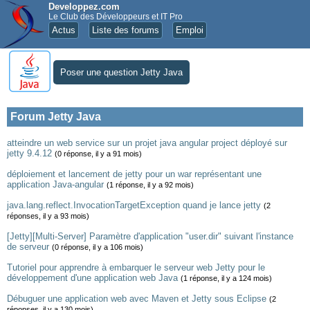
Developpez.com
Le Club des Développeurs et IT Pro
Actus
Liste des forums
Emploi
Poser une question Jetty Java
Forum Jetty Java
atteindre un web service sur un projet java angular project déployé sur
jetty 9.4.12
(0 réponse, il y a 91 mois)
déploiement et lancement de jetty pour un war représentant une
application Java-angular
(1 réponse, il y a 92 mois)
java.lang.reflect.InvocationTargetException quand je lance jetty
(2
réponses, il y a 93 mois)
[Jetty][Multi-Server] Paramètre d'application "user.dir" suivant l'instance
de serveur
(0 réponse, il y a 106 mois)
Tutoriel pour apprendre à embarquer le serveur web Jetty pour le
développement d'une application web Java
(1 réponse, il y a 124 mois)
Débuguer une application web avec Maven et Jetty sous Eclipse
(2
réponses, il y a 130 mois)