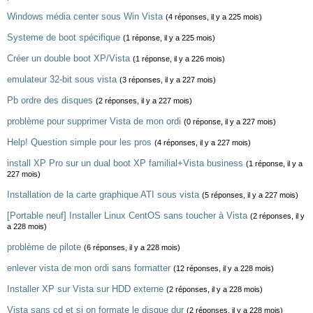
Windows média center sous Win Vista
(4 réponses, il y a 225 mois)
Systeme de boot spécifique
(1 réponse, il y a 225 mois)
Créer un double boot XP/Vista
(1 réponse, il y a 226 mois)
emulateur 32-bit sous vista
(3 réponses, il y a 227 mois)
Pb ordre des disques
(2 réponses, il y a 227 mois)
problème pour supprimer Vista de mon ordi
(0 réponse, il y a 227 mois)
Help! Question simple pour les pros
(4 réponses, il y a 227 mois)
install XP Pro sur un dual boot XP familial+Vista business
(1 réponse, il y a
227 mois)
Installation de la carte graphique ATI sous vista
(5 réponses, il y a 227 mois)
[Portable neuf] Installer Linux CentOS sans toucher à Vista
(2 réponses, il y
a 228 mois)
problème de pilote
(6 réponses, il y a 228 mois)
enlever vista de mon ordi sans formatter
(12 réponses, il y a 228 mois)
Installer XP sur Vista sur HDD externe
(2 réponses, il y a 228 mois)
Vista sans cd et si on formate le disque dur
(2 réponses, il y a 228 mois)