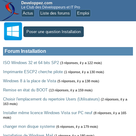
Developpez.com
Le Club des Développeurs et IT Pro
Actus
Liste des forums
Emploi
Poser une question Installation
Forum Installation
ISO Windows 32 et 64 bits SP2
(3 réponses, il y a 122 mois)
Imprimante ESCP2 cherche pilote
(1 réponse, il y a 130 mois)
Windows 8 à la place de Vista
(5 réponses, il y a 138 mois)
Remise en état du BOOT
(13 réponses, il y a 159 mois)
Choisir l'emplacement du repertoire Users (Utilisateurs)
(2 réponses, il y a
163 mois)
Installer même licence Windows Vista sur PC neuf
(8 réponses, il y a 165
mois)
changer mon disque systeme
(6 réponses, il y a 179 mois)
Installation de Windows Mail
(1 réponse, il y a 180 mois)