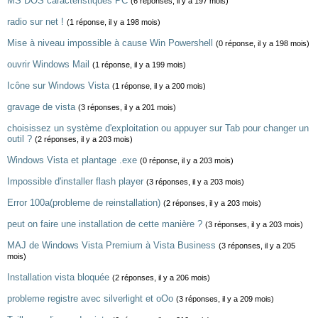
MS DOS caracteristiques PC
(6 réponses, il y a 197 mois)
radio sur net !
(1 réponse, il y a 198 mois)
Mise à niveau impossible à cause Win Powershell
(0 réponse, il y a 198 mois)
ouvrir Windows Mail
(1 réponse, il y a 199 mois)
Icône sur Windows Vista
(1 réponse, il y a 200 mois)
gravage de vista
(3 réponses, il y a 201 mois)
choisissez un système d'exploitation ou appuyer sur Tab pour changer un
outil ?
(2 réponses, il y a 203 mois)
Windows Vista et plantage .exe
(0 réponse, il y a 203 mois)
Impossible d'installer flash player
(3 réponses, il y a 203 mois)
Error 100a(probleme de reinstallation)
(2 réponses, il y a 203 mois)
peut on faire une installation de cette manière ?
(3 réponses, il y a 203 mois)
MAJ de Windows Vista Premium à Vista Business
(3 réponses, il y a 205
mois)
Installation vista bloquée
(2 réponses, il y a 206 mois)
probleme registre avec silverlight et oOo
(3 réponses, il y a 209 mois)