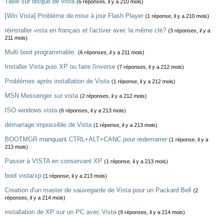
Taille sur disque de vista
(6 réponses, il y a 210 mois)
[Win Vista] Problème de mise à jour Flash Player
(1 réponse, il y a 210 mois)
réinstaller vista en français et l'activer avec la même clé?
(3 réponses, il y a
211 mois)
Multi boot programmable.
(6 réponses, il y a 211 mois)
Installer Vista puis XP ou faire l'inverse
(7 réponses, il y a 212 mois)
Problèmes après installation de Vista
(1 réponse, il y a 212 mois)
MSN Messenger sur vista
(2 réponses, il y a 212 mois)
ISO windows vista
(6 réponses, il y a 213 mois)
démarrage impossible de Vista
(1 réponse, il y a 213 mois)
BOOTMGR manquant CTRL+ALT+CANC pour redemarrer
(1 réponse, il y a
213 mois)
Passer à VISTA en conservant XP
(1 réponse, il y a 213 mois)
boot vista/xp
(1 réponse, il y a 213 mois)
Creation d'un master de sauvegarde de Vista pour un Packard Bell
(2
réponses, il y a 214 mois)
installation de XP sur un PC avec Vista
(9 réponses, il y a 214 mois)