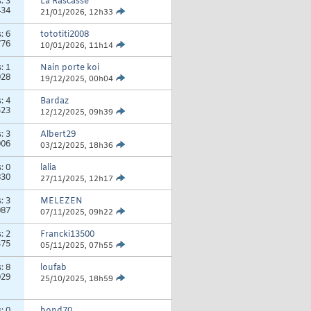
s:
3
La Rascasse
434
21/01/2026,
12h33
s:
6
tototiti2008
776
10/01/2026,
11h14
s:
1
Nain porte koi
928
19/12/2025,
00h04
s:
4
Bardaz
523
12/12/2025,
09h39
s:
3
Albert29
006
03/12/2025,
18h36
s:
0
lalia
830
27/11/2025,
12h17
s:
3
MELEZEN
087
07/11/2025,
09h22
s:
2
Francki13500
375
05/11/2025,
07h55
s:
8
loufab
029
25/10/2025,
18h59