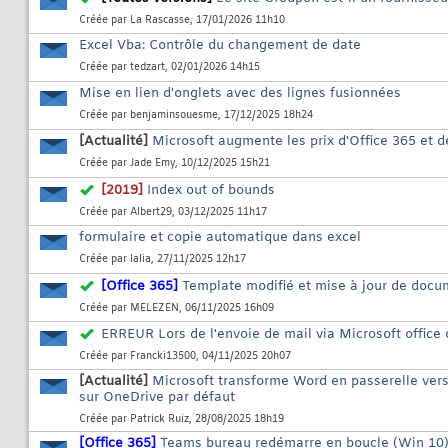
Créée par
La Rascasse
, 17/01/2026 11h10
Excel Vba: Contrôle du changement de date
Créée par
tedzart
, 02/01/2026 14h15
Mise en lien d'onglets avec des lignes fusionnées
Créée par
benjaminsouesme
, 17/12/2025 18h24
[Actualité]
Microsoft augmente les prix d'Office 365 et 
Créée par
Jade Emy
, 10/12/2025 15h21
[2019]
Index out of bounds
Créée par
Albert29
, 03/12/2025 11h17
formulaire et copie automatique dans excel
Créée par
lalia
, 27/11/2025 12h17
[Office 365]
Template modifié et mise à jour de doc
Créée par
MELEZEN
, 06/11/2025 16h09
ERREUR Lors de l'envoie de mail via Microsoft office
Créée par
Francki13500
, 04/11/2025 20h07
[Actualité]
Microsoft transforme Word en passerelle vers
sur OneDrive par défaut
Créée par
Patrick Ruiz
, 28/08/2025 18h19
[Office 365]
Teams bureau redémarre en boucle (Win 10