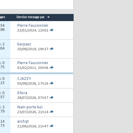
ages
Dernier message par
:
54
Pierre Fauconnier
498
22/01/2024,
12h02
s:
2
barpasc
804
20/08/2019,
19h37
s:
0
Pierre Fauconnier
575
01/02/2011,
20h56
s:
0
CJAZZY
115
05/08/2026,
17h16
s:
0
Eliora
157
28/07/2026,
07h57
s:
3
Nain porte koi
279
23/07/2026,
21h14
:
14
archqt
273
21/06/2026,
21h47