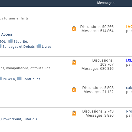
Messages
ous forums enfants
Discussions: 90 266
[AC
Voir
Messages: 514 864
pa
le
Q Access
flux
RSS
SQL.
,
Sécurité
,
de
Sondages et Débats
,
Livres
,
ce
forum
Discussions:
[XL
Voir
109 767
pa
le
es, manipulations, et tout sujet
Messages: 680 916
flux
RSS
de
POWER
,
Contribuez
ce
forum
Discussions: 5 808
cal
Voir
Messages: 21 132
pa
le
flux
RSS
de
ce
Discussions: 2 749
Pr
Voir
forum
Messages: 9 836
pa
le
Q PowerPoint
,
Tutoriels
flux
RSS
de