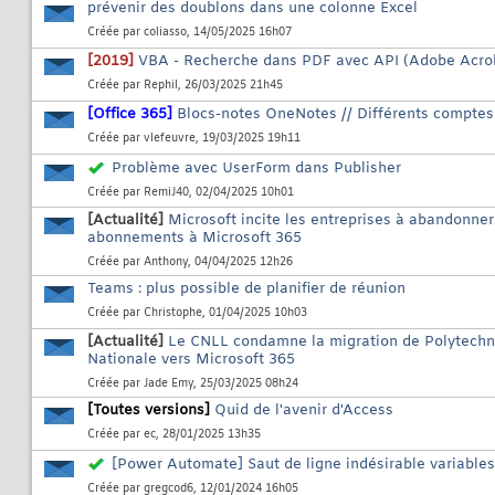
prévenir des doublons dans une colonne Excel
Créée par
coliasso
, 14/05/2025 16h07
[2019]
VBA - Recherche dans PDF avec API (Adobe Acro
Créée par
Rephil
, 26/03/2025 21h45
[Office 365]
Blocs-notes OneNotes // Différents comptes
Créée par
vlefeuvre
, 19/03/2025 19h11
Problème avec UserForm dans Publisher
Créée par
RemiJ40
, 02/04/2025 10h01
[Actualité]
Microsoft incite les entreprises à abandonner 
abonnements à Microsoft 365
Créée par
Anthony
, 04/04/2025 12h26
Teams : plus possible de planifier de réunion
Créée par
Christophe
, 01/04/2025 10h03
[Actualité]
Le CNLL condamne la migration de Polytechni
Nationale vers Microsoft 365
Créée par
Jade Emy
, 25/03/2025 08h24
[Toutes versions]
Quid de l'avenir d'Access
Créée par
ec
, 28/01/2025 13h35
[Power Automate] Saut de ligne indésirable variables
Créée par
gregcod6
, 12/01/2024 16h05