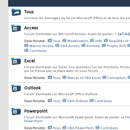
Tous
Lire tous les messages du forum Microsoft Office et de tous les s
Access
Forum d'entraide sur Microsoft Access. Avant de poster ->
La F.A.
Sous-forums:
Tous
,
Modélisation
,
IHM
,
Requêtes et 
Macros Access
,
VBA Access
,
Runtime
,
Projets ADP
,
Contribuez
Excel
Forum d'entraide sur Excel. Vos questions sur les fonctions, formul
qui ne trouve pas sa place dans un sous-forum.
Sous-forums:
Tous
,
Macros et VBA Excel
,
Conception
,
Outlook
Forum d'entraide sur Microsoft Office Outlook
Sous-forums:
Tous
,
VBA Outlook
,
Contribuez
Powerpoint
Forum d'entraide sur Microsoft Powerpoint. Avant de poster
La FA
PowerPoint
Sous-forums:
Tous
,
VBA PowerPoint
,
Contribuez