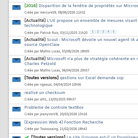
[2016]
Disparition de la fenêtre de propriétés sur Micrr
Créée par
mercure59
, 08/06/2026 11h32
[Actualité]
L’UE propose un ensemble de mesures visant 
technologique
1
2
3
4
5
Créée par
Patrick Ruiz
, 03/11/2025 21h20
[Actualité]
Scout : Microsoft dévoile un nouvel agent I
source OpenClaw
Créée par
Mathis Lucas
, 03/06/2026 18h05
[Actualité]
Microsoft n'a plus de stratégie cohérente en 
Charles Petzold
Créée par
Mathis Lucas
, 06/04/2026 20h57
[Toutes versions]
qestions sur Excel demande svp
Créée par
ngaouzi
, 04/04/2024 10h56
realisé un checksum
Créée par
alll1
, 13/05/2025 09h37
Probleme de controle textBox
Créée par
jeanyvesVB
, 20/03/2026 15h16
[Expression Web 4] Fonction Recherche
Créée par
Toulousaing
, 21/02/2026 18h42
[Toutes versions]
Le site Groupon est-il un fournisseu