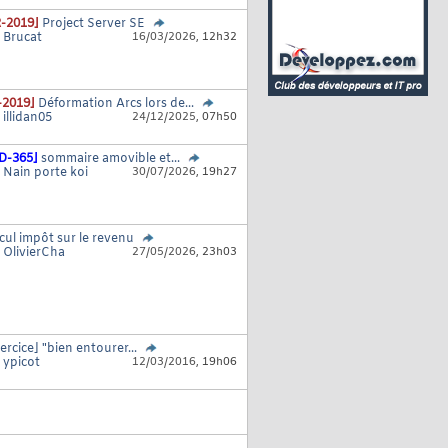
-2019]
Project Server SE
r
Brucat
16/03/2026,
12h32
-2019]
Déformation Arcs lors de...
r
illidan05
24/12/2025,
07h50
D-365]
sommaire amovible et...
r
Nain porte koi
30/07/2026,
19h27
cul impôt sur le revenu
r
OlivierCha
27/05/2026,
23h03
ercice] "bien entourer...
r
ypicot
12/03/2016,
19h06