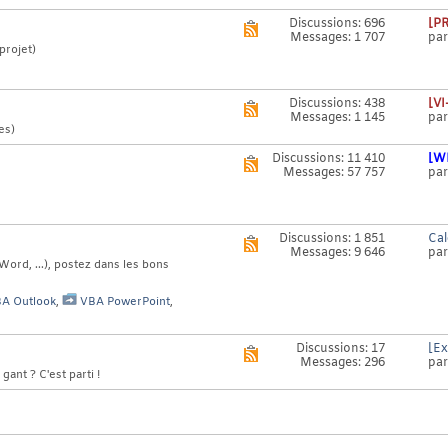
ce
forum
Discussions: 696
[PR
Voir
Messages: 1 707
pa
le
projet)
flux
RSS
de
ce
Discussions: 438
[VI
Voir
forum
Messages: 1 145
pa
le
es)
flux
RSS
Discussions: 11 410
[W
Voir
de
Messages: 57 757
pa
le
ce
flux
forum
RSS
de
ce
Discussions: 1 851
Cal
Voir
forum
Messages: 9 646
pa
le
Word, ...), postez dans les bons
flux
RSS
de
A Outlook
,
VBA PowerPoint
,
ce
forum
Discussions: 17
[Ex
Voir
Messages: 296
pa
le
gant ? C'est parti !
flux
RSS
de
ce
forum