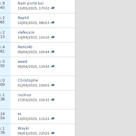
s:
9
Nain porte koi
643
15/05/2025,
17h32
s:
2
Rephil
965
10/05/2025,
08h53
s:
2
vlefeuvre
713
14/04/2025,
15h10
s:
4
RemiJ40
561
09/04/2025,
10h44
s:
5
weed
750
06/04/2025,
12h43
s:
0
Christophe
509
01/04/2025,
10h03
s:
1
rsuinux
238
27/03/2025,
15h32
:
14
ec
154
14/03/2025,
11h21
s:
1
Wayki
478
06/03/2025,
22h25