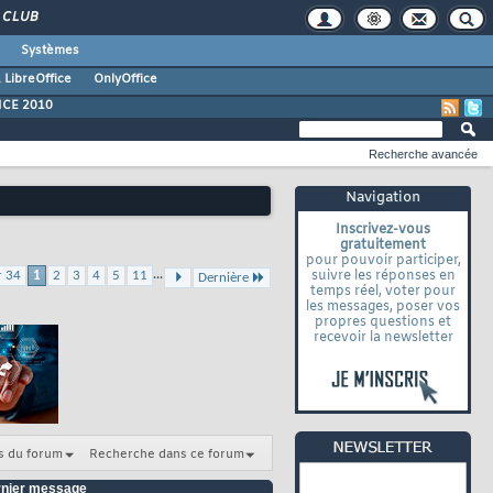
CLUB
Systèmes
 LibreOffice
OnlyOffice
ICE 2010
Recherche avancée
Navigation
Inscrivez-vous
gratuitement
pour pouvoir participer,
...
suivre les réponses en
r 34
1
2
3
4
5
11
Dernière
temps réel, voter pour
les messages, poser vos
propres questions et
recevoir la newsletter
s du forum
Recherche dans ce forum
nier message