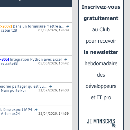
-2007]
Dans un formulaire mettre à...
r
cabarit28
03/08/2026,
19h09
-365]
Intégration Python avec Excel
r
retraite83
05/08/2026,
10h42
endrier partager quiest vu...
r
Nain porte koi
31/07/2026,
19h08
oblème export MP4
r
Artemus24
23/04/2026,
14h39