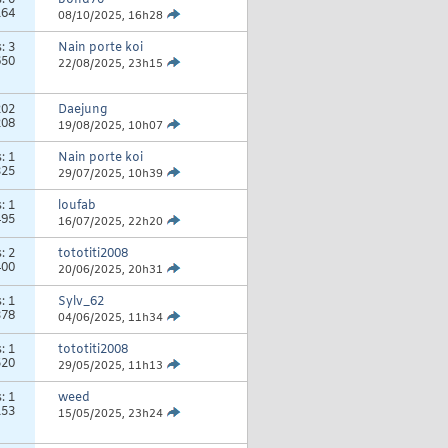
s:
0
bond70
164
08/10/2025,
16h28
s:
3
Nain porte koi
650
22/08/2025,
23h15
202
Daejung
208
19/08/2025,
10h07
s:
1
Nain porte koi
325
29/07/2025,
10h39
s:
1
loufab
495
16/07/2025,
22h20
s:
2
tototiti2008
400
20/06/2025,
20h31
s:
1
Sylv_62
378
04/06/2025,
11h34
s:
1
tototiti2008
520
29/05/2025,
11h13
s:
1
weed
153
15/05/2025,
23h24