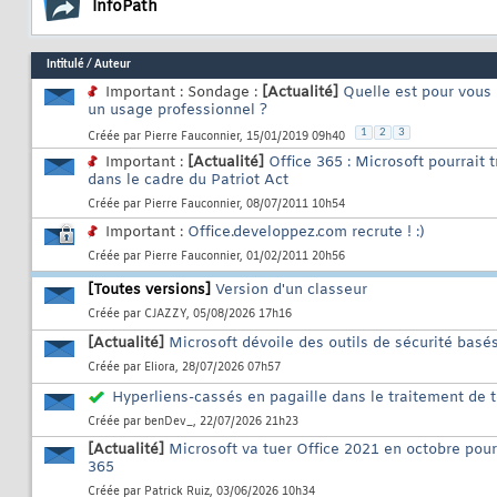
InfoPath
Intitulé
/
Auteur
Important : Sondage :
[Actualité]
Quelle est pour vous 
un usage professionnel ?
1
2
3
Créée par
Pierre Fauconnier
, 15/01/2019 09h40
Important :
[Actualité]
Office 365 : Microsoft pourrai
dans le cadre du Patriot Act
Créée par
Pierre Fauconnier
, 08/07/2011 10h54
Important :
Office.developpez.com recrute ! :)
Créée par
Pierre Fauconnier
, 01/02/2011 20h56
[Toutes versions]
Version d'un classeur
Créée par
CJAZZY
, 05/08/2026 17h16
[Actualité]
Microsoft dévoile des outils de sécurité basés
Créée par
Eliora
, 28/07/2026 07h57
Hyperliens-cassés en pagaille dans le traitement de t
Créée par
benDev_
, 22/07/2026 21h23
[Actualité]
Microsoft va tuer Office 2021 en octobre pour
365
Créée par
Patrick Ruiz
, 03/06/2026 10h34