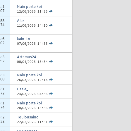
s:
1
Nain porte koi
407
12/06/2026,
11h25
:
88
Alex
374
11/06/2026,
14h10
s:
6
kain_tn
902
07/06/2026,
14h55
s:
3
Artemus24
992
08/04/2026,
15h34
s:
3
Nain porte koi
008
26/03/2026,
12h14
s:
1
Casie_
472
24/03/2026,
04h36
s:
1
Nain porte koi
574
20/03/2026,
15h36
s:
2
Toulousaing
632
22/02/2026,
11h51