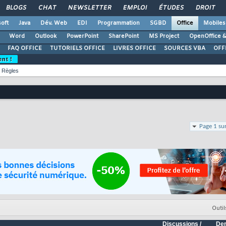
BLOGS
CHAT
NEWSLETTER
EMPLOI
ÉTUDES
DROIT
oft
Java
Dév. Web
EDI
Programmation
SGBD
Office
Mobiles
Word
Outlook
PowerPoint
SharePoint
MS Project
OpenOffice &
FAQ OFFICE
TUTORIELS OFFICE
LIVRES OFFICE
SOURCES VBA
OFF
ent !
Règles
Page 1 su
Outil
Discussions /
Der