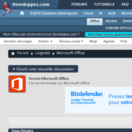
FORUMS
TUTORIELS
FAQ
DI/DSI Solutions d'entreprise
Cloud
IA
ALM
Micros
Office
Access
Excel
FORUM OFFICE
Vous n'êtes pas encore inscrit sur Developpez.com ?
Inscrivez-vous gratuitem
Derniers messages
Actions
Réseau social
Blogs
Agenda
Chat
Forum
Logiciels
Microsoft Office
+
Ouvrir une nouvelle discussion
Forum
Microsoft Office
Forum d'entraide sur Microsoft Office
Sous-forums