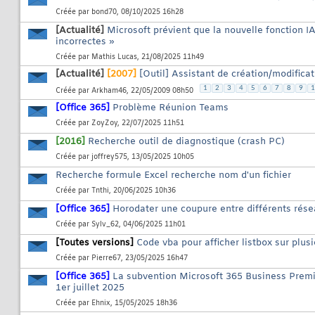
Créée par
bond70
, 08/10/2025 16h28
[Actualité]
Microsoft prévient que la nouvelle fonction I
incorrectes »
Créée par
Mathis Lucas
, 21/08/2025 11h49
[Actualité]
[2007]
[Outil] Assistant de création/modifica
1
2
3
4
5
6
7
8
9
1
Créée par
Arkham46
, 22/05/2009 08h50
[Office 365]
Problème Réunion Teams
Créée par
ZoyZoy
, 22/07/2025 11h51
[2016]
Recherche outil de diagnostique (crash PC)
Créée par
joffrey575
, 13/05/2025 10h05
Recherche formule Excel recherche nom d'un fichier
Créée par
Tnthi
, 20/06/2025 10h36
[Office 365]
Horodater une coupure entre différents rés
Créée par
Sylv_62
, 04/06/2025 11h01
[Toutes versions]
Code vba pour afficher listbox sur plus
Créée par
Pierre67
, 23/05/2025 16h47
[Office 365]
La subvention Microsoft 365 Business Premi
1er juillet 2025
Créée par
Ehnix
, 15/05/2025 18h36