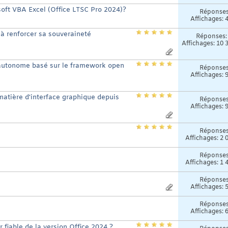
osoft VBA Excel (Office LTSC Pro 2024)?
Réponse
Affichages: 
à renforcer sa souveraineté
Réponses
Affichages: 10 
A autonome basé sur le framework open
Réponse
Affichages: 
matière d'interface graphique depuis
Réponse
Affichages: 
Réponse
Affichages: 2 
Réponse
Affichages: 1 
Réponse
Affichages: 
Réponse
Affichages: 
r fiable de la version Office 2024 ?