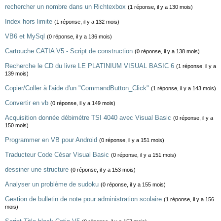
rechercher un nombre dans un Richtexbox
(1 réponse, il y a 130 mois)
Index hors limite
(1 réponse, il y a 132 mois)
VB6 et MySql
(0 réponse, il y a 136 mois)
Cartouche CATIA V5 - Script de construction
(0 réponse, il y a 138 mois)
Recherche le CD du livre LE PLATINIUM VISUAL BASIC 6
(1 réponse, il y a
139 mois)
Copier/Coller à l'aide d'un "CommandButton_Click"
(1 réponse, il y a 143 mois)
Convertir en vb
(0 réponse, il y a 149 mois)
Acquisition donnée débimétre TSI 4040 avec Visual Basic
(0 réponse, il y a
150 mois)
Programmer en VB pour Android
(0 réponse, il y a 151 mois)
Traducteur Code César Visual Basic
(0 réponse, il y a 151 mois)
dessiner une structure
(0 réponse, il y a 153 mois)
Analyser un problème de sudoku
(0 réponse, il y a 155 mois)
Gestion de bulletin de note pour administration scolaire
(1 réponse, il y a 156
mois)