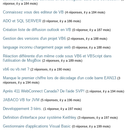
réponse, il y a 184 mois)
Connaissez vous des editeur de VB
(4 réponses, il y a 184 mois)
ADO et SQL SERVER
(0 réponse, il y a 186 mois)
Création liste de diffusion outlook en VB
(0 réponse, il y a 187 mois)
Gestion des versions d'un projet VB6
(2 réponses, il y a 188 mois)
language inconnu chargement page web
(0 réponse, il y a 188 mois)
Réaction différente d'un même code sous VB6 et VBScript dans
l'utilisation de MsgBox
(2 réponses, il y a 189 mois)
vb6 ou vb.net ?
(2 réponses, il y a 190 mois)
Manque le premier chiffre lors de décodage d'un code barre EAN13
(3
réponses, il y a 194 mois)
Après 411 WebConnect Canada? De l'aide SVP!
(1 réponse, il y a 194 mois)
JABACO VB for JVM
(5 réponses, il y a 196 mois)
Developpement 3 tièrs.
(1 réponse, il y a 197 mois)
Definition d'interface pour système Keithley
(3 réponses, il y a 197 mois)
Gestionnaire d'applications Visual Basic
(0 réponse, il y a 199 mois)