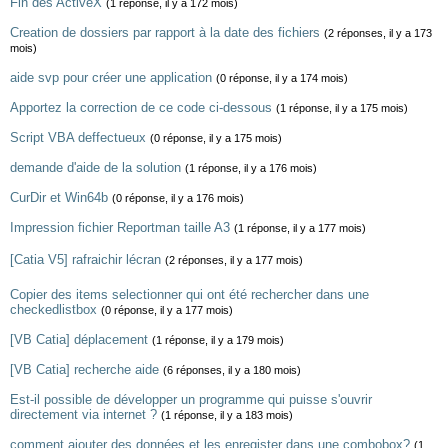
Fin des ActiveX
(1 réponse, il y a 172 mois)
Creation de dossiers par rapport à la date des fichiers
(2 réponses, il y a 173
mois)
aide svp pour créer une application
(0 réponse, il y a 174 mois)
Apportez la correction de ce code ci-dessous
(1 réponse, il y a 175 mois)
Script VBA deffectueux
(0 réponse, il y a 175 mois)
demande d'aide de la solution
(1 réponse, il y a 176 mois)
CurDir et Win64b
(0 réponse, il y a 176 mois)
Impression fichier Reportman taille A3
(1 réponse, il y a 177 mois)
[Catia V5] rafraichir lécran
(2 réponses, il y a 177 mois)
Copier des items selectionner qui ont été rechercher dans une
checkedlistbox
(0 réponse, il y a 177 mois)
[VB Catia] déplacement
(1 réponse, il y a 179 mois)
[VB Catia] recherche aide
(6 réponses, il y a 180 mois)
Est-il possible de développer un programme qui puisse s'ouvrir
directement via internet ?
(1 réponse, il y a 183 mois)
comment ajouter des données et les enregister dans une combobox?
(1