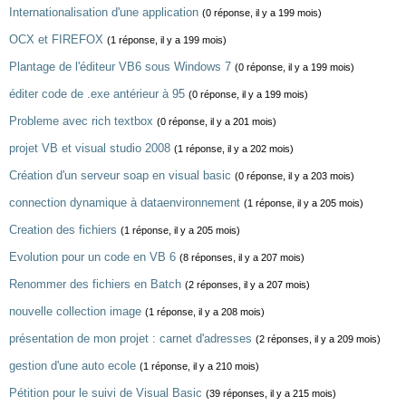
Internationalisation d'une application
(0 réponse, il y a 199 mois)
OCX et FIREFOX
(1 réponse, il y a 199 mois)
Plantage de l'éditeur VB6 sous Windows 7
(0 réponse, il y a 199 mois)
éditer code de .exe antérieur à 95
(0 réponse, il y a 199 mois)
Probleme avec rich textbox
(0 réponse, il y a 201 mois)
projet VB et visual studio 2008
(1 réponse, il y a 202 mois)
Création d'un serveur soap en visual basic
(0 réponse, il y a 203 mois)
connection dynamique à dataenvironnement
(1 réponse, il y a 205 mois)
Creation des fichiers
(1 réponse, il y a 205 mois)
Evolution pour un code en VB 6
(8 réponses, il y a 207 mois)
Renommer des fichiers en Batch
(2 réponses, il y a 207 mois)
nouvelle collection image
(1 réponse, il y a 208 mois)
présentation de mon projet : carnet d'adresses
(2 réponses, il y a 209 mois)
gestion d'une auto ecole
(1 réponse, il y a 210 mois)
Pétition pour le suivi de Visual Basic
(39 réponses, il y a 215 mois)