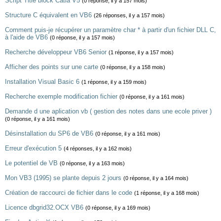
Script Title block Catia V5
(0 réponse, il y a 157 mois)
Structure C équivalent en VB6
(26 réponses, il y a 157 mois)
Comment puis-je récupérer un paramètre char * à partir d'un fichier DLL C,
à l'aide de VB6
(0 réponse, il y a 157 mois)
Recherche développeur VB6 Senior
(1 réponse, il y a 157 mois)
Afficher des points sur une carte
(0 réponse, il y a 158 mois)
Installation Visual Basic 6
(1 réponse, il y a 159 mois)
Recherche exemple modification fichier
(0 réponse, il y a 161 mois)
Demande d une aplication vb ( gestion des notes dans une ecole priver )
(0 réponse, il y a 161 mois)
Désinstallation du SP6 de VB6
(0 réponse, il y a 161 mois)
Erreur d'exécution 5
(4 réponses, il y a 162 mois)
Le potentiel de VB
(0 réponse, il y a 163 mois)
Mon VB3 (1995) se plante depuis 2 jours
(0 réponse, il y a 164 mois)
Création de raccourci de fichier dans le code
(1 réponse, il y a 168 mois)
Licence dbgrid32.OCX VB6
(0 réponse, il y a 169 mois)