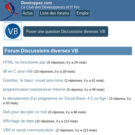
Developpez.com
Le Club des Développeurs et IT Pro
Actus
Liste des forums
Emploi
Poser une question Discussions diverses VB
Forum Discussions diverses VB
HTML ne fonctionne pas
(6 réponses, il y a 24 mois)
dll en C pour vb6
(10 réponses, il y a 29 mois)
Gambas, le basic visuel pour linux
(2 réponses, il y a 41 mois)
programmation wampserver rinterne
(0 réponse, il y a 49 mois)
le déroulement d'un programme en Visual Basic 4.0 se fige !
(0 réponse, il y
a 93 mois)
Defi pour decoder ce mot
(0 réponse, il y a 96 mois)
Affichage de date
(22 réponses, il y a 113 mois)
VB6 et serial communication.
(2 réponses, il y a 113 mois)