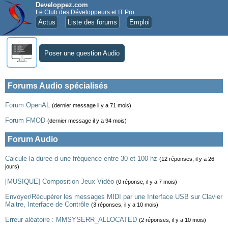
Developpez.com
Le Club des Développeurs et IT Pro
Actus
Liste des forums
Emploi
Poser une question Audio
Forums Audio spécialisés
Forum OpenAL
(dernier message il y a 71 mois)
Forum FMOD
(dernier message il y a 94 mois)
Forum Audio
Calcule la duree d une fréquence entre 30 et 100 hz
(12 réponses, il y a 26
jours)
[MUSIQUE] Composition Jeux Vidéo
(0 réponse, il y a 7 mois)
Envoyer/Récupérer les messages MIDI par une Interface USB sur Clavier
Maitre, Interface de Contrôle
(3 réponses, il y a 10 mois)
Erreur aléatoire : MMSYSERR_ALLOCATED
(2 réponses, il y a 10 mois)