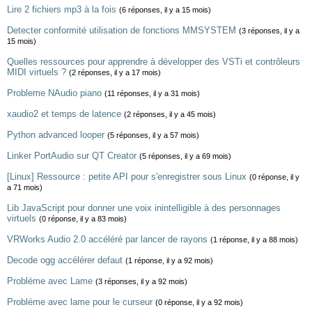
Lire 2 fichiers mp3 à la fois
(6 réponses, il y a 15 mois)
Detecter conformité utilisation de fonctions MMSYSTEM
(3 réponses, il y a
15 mois)
Quelles ressources pour apprendre à développer des VSTi et contrôleurs
MIDI virtuels ?
(2 réponses, il y a 17 mois)
Probleme NAudio piano
(11 réponses, il y a 31 mois)
xaudio2 et temps de latence
(2 réponses, il y a 45 mois)
Python advanced looper
(5 réponses, il y a 57 mois)
Linker PortAudio sur QT Creator
(5 réponses, il y a 69 mois)
[Linux] Ressource : petite API pour s'enregistrer sous Linux
(0 réponse, il y
a 71 mois)
Lib JavaScript pour donner une voix inintelligible à des personnages
virtuels
(0 réponse, il y a 83 mois)
VRWorks Audio 2.0 accéléré par lancer de rayons
(1 réponse, il y a 88 mois)
Decode ogg accélérer defaut
(1 réponse, il y a 92 mois)
Probléme avec Lame
(3 réponses, il y a 92 mois)
Probléme avec lame pour le curseur
(0 réponse, il y a 92 mois)