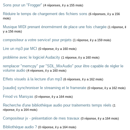
Sons pour un "Frogger"
(4 réponses, il y a 155 mois)
Réduire le temps de chargement des fichiers sons
(6 réponses, il y a 156
mois)
Musique MIDI prenant énormément de place une fois chargée
(1 réponse, il
y a 156 mois)
compositeur a votre service! pour projets
(1 réponse, il y a 159 mois)
Lire un mp3 par MCI
(0 réponse, il y a 160 mois)
problème avec le logiciel Audacity
(1 réponse, il y a 160 mois)
remplacer "memcpy" par "SDL_MixAudio" pour être capable de régler le
volume audio
(4 réponses, il y a 160 mois)
Effets visuels à la lecture d'un mp3
(6 réponses, il y a 162 mois)
[xaudio] synchroniser le streaming et le framerate
(0 réponse, il y a 162 mois)
Fmod vs Marsyas
(0 réponse, il y a 164 mois)
Recherche d'une bibliothèque audio pour traitements temps réels
(1
réponse, il y a 164 mois)
Compositeur jv - présentation de mes travaux
(0 réponse, il y a 164 mois)
Bibliothèque audio ?
(0 réponse, il y a 164 mois)