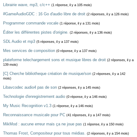
Librairie wave, mp3, c/c++
(1 réponse, il y a 105 mois)
#GameAudioGDC : 16 Go d'audio libre de droit
(2 réponses, il y a 126 mois)
Programmer commande vocale
(1 réponse, il y a 131 mois)
Éditer les différentes pistes d'origine.
(2 réponses, il y a 136 mois)
SDL Audio et mp3
(5 réponses, il y a 137 mois)
Mes services de composition
(0 réponse, il y a 137 mois)
plateforme telechargement sons et musique libres de droit
(2 réponses, il y a
139 mois)
[C] Cherche bibliotheque création de musique/son
(2 réponses, il y a 142
mois)
Libavcodec audio4 pas de son
(2 réponses, il y a 145 mois)
Technologie d'enregistrement audio
(0 réponse, il y a 146 mois)
My Music Recognition v1.3
(1 réponse, il y a 146 mois)
Reconnaissance musicale pour PC
(41 réponses, il y a 147 mois)
MikMod : aucune erreur mais ça ne joue pas
(1 réponse, il y a 150 mois)
Thomas Frost, Compositeur pour tous médias.
(2 réponses, il y a 154 mois)