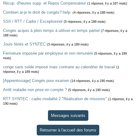
Récup. d'heures supp. et Repos Compensateur
(1 réponse, il y a 187 mois)
Combien ai-je le droit de congés?:help:
(4 réponses, il y a 188 mois)
SSII / RTT / Cadre / Exceptionnel
(5 réponses, il y a 188 mois)
Congés acquis à plein temps à utiliser en temps partiel
(7 réponses, il y a
188 mois)
Jours fériés et SYNTEC
(3 réponses, il y a 189 mois)
Fermeture imposée par employeur et non rémunéré
(5 réponses, il y a 189
mois)
conge sans solde imposé mais contraire au calendrier de travail
(1
réponse, il y a 189 mois)
[Apprentissage] Congés pour examen
(14 réponses, il y a 190 mois)
Arrêt maladie non prise en compte ?
(5 réponses, il y a 190 mois)
RTT SYNTEC - cadre modalité 2 "Réalisation de missions"
(1 réponse, il y a
190 mois)
Messages suivants
Retourner à l'accueil des forums