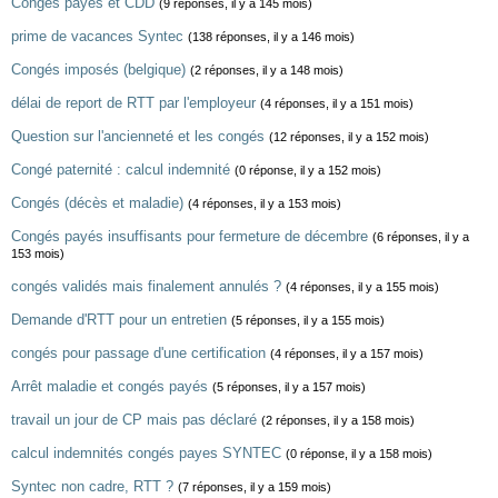
Congés payés et CDD
(9 réponses, il y a 145 mois)
prime de vacances Syntec
(138 réponses, il y a 146 mois)
Congés imposés (belgique)
(2 réponses, il y a 148 mois)
délai de report de RTT par l'employeur
(4 réponses, il y a 151 mois)
Question sur l'ancienneté et les congés
(12 réponses, il y a 152 mois)
Congé paternité : calcul indemnité
(0 réponse, il y a 152 mois)
Congés (décès et maladie)
(4 réponses, il y a 153 mois)
Congés payés insuffisants pour fermeture de décembre
(6 réponses, il y a
153 mois)
congés validés mais finalement annulés ?
(4 réponses, il y a 155 mois)
Demande d'RTT pour un entretien
(5 réponses, il y a 155 mois)
congés pour passage d'une certification
(4 réponses, il y a 157 mois)
Arrêt maladie et congés payés
(5 réponses, il y a 157 mois)
travail un jour de CP mais pas déclaré
(2 réponses, il y a 158 mois)
calcul indemnités congés payes SYNTEC
(0 réponse, il y a 158 mois)
Syntec non cadre, RTT ?
(7 réponses, il y a 159 mois)