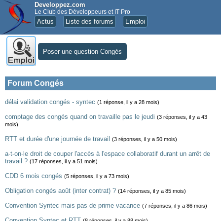
Developpez.com
Le Club des Développeurs et IT Pro
Actus
Liste des forums
Emploi
Poser une question Congés
Forum Congés
délai validation congés - syntec
(1 réponse, il y a 28 mois)
comptage des congés quand on travaille pas le jeudi
(3 réponses, il y a 43
mois)
RTT et durée d'une journée de travail
(3 réponses, il y a 50 mois)
a-t-on-le droit de couper l'accès à l'espace collaboratif durant un arrêt de
travail ?
(17 réponses, il y a 51 mois)
CDD 6 mois congés
(5 réponses, il y a 73 mois)
Obligation congés août (inter contrat) ?
(14 réponses, il y a 85 mois)
Convention Syntec mais pas de prime vacance
(7 réponses, il y a 86 mois)
Convention Syntec et RTT
(8 réponses, il y a 88 mois)