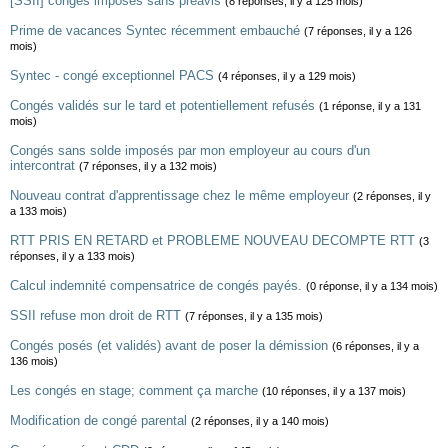
[SSII] congés imposés sans préavis
(8 réponses, il y a 125 mois)
Prime de vacances Syntec récemment embauché
(7 réponses, il y a 126
mois)
Syntec - congé exceptionnel PACS
(4 réponses, il y a 129 mois)
Congés validés sur le tard et potentiellement refusés
(1 réponse, il y a 131
mois)
Congés sans solde imposés par mon employeur au cours d'un
intercontrat
(7 réponses, il y a 132 mois)
Nouveau contrat d'apprentissage chez le même employeur
(2 réponses, il y
a 133 mois)
RTT PRIS EN RETARD et PROBLEME NOUVEAU DECOMPTE RTT
(3
réponses, il y a 133 mois)
Calcul indemnité compensatrice de congés payés.
(0 réponse, il y a 134 mois)
SSII refuse mon droit de RTT
(7 réponses, il y a 135 mois)
Congés posés (et validés) avant de poser la démission
(6 réponses, il y a
136 mois)
Les congés en stage; comment ça marche
(10 réponses, il y a 137 mois)
Modification de congé parental
(2 réponses, il y a 140 mois)