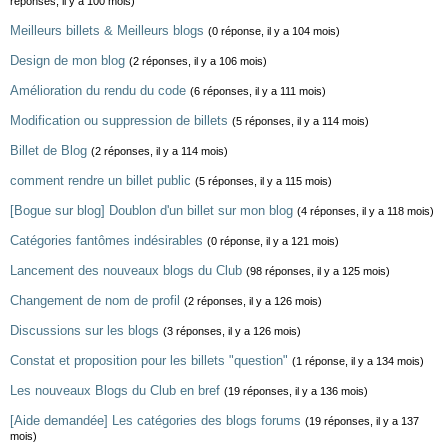
réponses, il y a 100 mois)
Meilleurs billets & Meilleurs blogs
(0 réponse, il y a 104 mois)
Design de mon blog
(2 réponses, il y a 106 mois)
Amélioration du rendu du code
(6 réponses, il y a 111 mois)
Modification ou suppression de billets
(5 réponses, il y a 114 mois)
Billet de Blog
(2 réponses, il y a 114 mois)
comment rendre un billet public
(5 réponses, il y a 115 mois)
[Bogue sur blog] Doublon d'un billet sur mon blog
(4 réponses, il y a 118 mois)
Catégories fantômes indésirables
(0 réponse, il y a 121 mois)
Lancement des nouveaux blogs du Club
(98 réponses, il y a 125 mois)
Changement de nom de profil
(2 réponses, il y a 126 mois)
Discussions sur les blogs
(3 réponses, il y a 126 mois)
Constat et proposition pour les billets "question"
(1 réponse, il y a 134 mois)
Les nouveaux Blogs du Club en bref
(19 réponses, il y a 136 mois)
[Aide demandée] Les catégories des blogs forums
(19 réponses, il y a 137
mois)