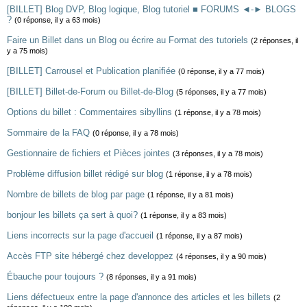
[BILLET] Blog DVP, Blog logique, Blog tutoriel ■ FORUMS ◄-► BLOGS
?
(0 réponse, il y a 63 mois)
Faire un Billet dans un Blog ou écrire au Format des tutoriels
(2 réponses, il
y a 75 mois)
[BILLET] Carrousel et Publication planifiée
(0 réponse, il y a 77 mois)
[BILLET] Billet-de-Forum ou Billet-de-Blog
(5 réponses, il y a 77 mois)
Options du billet : Commentaires sibyllins
(1 réponse, il y a 78 mois)
Sommaire de la FAQ
(0 réponse, il y a 78 mois)
Gestionnaire de fichiers et Pièces jointes
(3 réponses, il y a 78 mois)
Problème diffusion billet rédigé sur blog
(1 réponse, il y a 78 mois)
Nombre de billets de blog par page
(1 réponse, il y a 81 mois)
bonjour les billets ça sert à quoi?
(1 réponse, il y a 83 mois)
Liens incorrects sur la page d'accueil
(1 réponse, il y a 87 mois)
Accès FTP site hébergé chez developpez
(4 réponses, il y a 90 mois)
Ébauche pour toujours ?
(8 réponses, il y a 91 mois)
Liens défectueux entre la page d'annonce des articles et les billets
(2