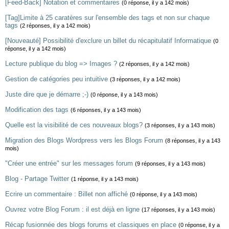
[Feed-Back] Notation et commentaires
(0 réponse, il y a 142 mois)
[Tag]Limite à 25 caratères sur l'ensemble des tags et non sur chaque
tags
(2 réponses, il y a 142 mois)
[Nouveauté] Possibilité d'exclure un billet du récapitulatif Informatique
(0
réponse, il y a 142 mois)
Lecture publique du blog => Images ?
(2 réponses, il y a 142 mois)
Gestion de catégories peu intuitive
(3 réponses, il y a 142 mois)
Juste dire que je démarre ;-)
(0 réponse, il y a 143 mois)
Modification des tags
(6 réponses, il y a 143 mois)
Quelle est la visibilité de ces nouveaux blogs?
(3 réponses, il y a 143 mois)
Migration des Blogs Wordpress vers les Blogs Forum
(8 réponses, il y a 143
mois)
"Créer une entrée" sur les messages forum
(9 réponses, il y a 143 mois)
Blog - Partage Twitter
(1 réponse, il y a 143 mois)
Ecrire un commentaire : Billet non affiché
(0 réponse, il y a 143 mois)
Ouvrez votre Blog Forum : il est déjà en ligne
(17 réponses, il y a 143 mois)
Récap fusionnée des blogs forums et classiques en place
(0 réponse, il y a