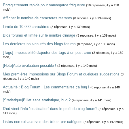
Enregistrement rapide pour sauvegarde fréquente
(10 réponses, il y a 138
mois)
Afficher le nombre de caractères restants
(0 réponse, il y a 139 mois)
Limite de 10 000 caractères
(3 réponses, il y a 139 mois)
Blos forums et limite sur le nombre d'image
(3 réponses, il y a 139 mois)
Les dernières nouveautés des blogs forums
(0 réponse, il y a 139 mois)
[Tags] Impossibilité d'ajouter des tags à un post créé
(2 réponses, il y a 139
mois)
[Note]Auto-évaluation possible !
(2 réponses, il y a 140 mois)
Mes premières impressions sur Blogs Forum et quelques suggestions
(3
réponses, il y a 140 mois)
Actualité : Blog Forum : Les commentaires ça bug !
(0 réponse, il y a 140
mois)
[Statistique]Billet sans statistique, bug ?
(4 réponses, il y a 141 mois)
D'où vient l'info 'localisation' dans le profil du blog forum?
(6 réponses, il y a
141 mois)
Listes non exhaustives des billets par catégorie
(3 réponses, il y a 142 mois)