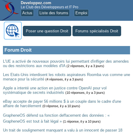
Developpez.com
Le Club des Développeurs et IT Pro
Actus
Liste des forums
Emploi
Poser une question Droit
Forums spécialisés Droit
Forum Droit
L'UE a activé de nouveaux pouvoirs lui permettant d'infliger des amendes
ou des restrictions aux modèles d'IA
(2 réponses, il y a 3 jours)
Les Etats-Unis interdisent les robots aspirateurs Roomba vus comme une
menace pour la sécurité
(4 réponses, il y a 3 jours)
Apple a intenté une action en justice contre OpenAI pour vol
systématique de secrets industriels
(10 réponses, il y a 3 jours)
eBay accepte de payer 56 millions $ à un couple dans le cadre d'une
affaire de harcèlement
(0 réponse, il y a 10 jours)
GrapheneOS défend sa fonction deffacement des données : «
GrapheneOS est tout à fait légal »
(1 réponse, il y a 10 jours)
Un trait de soulignement manquant a valu à un innocent de passer 18