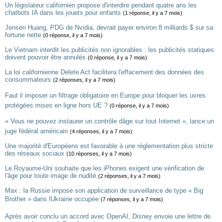
Un législateur californien propose d'interdire pendant quatre ans les
chatbots IA dans les jouets pour enfants
(1 réponse, il y a 7 mois)
Jensen Huang, PDG de Nvidia, devrait payer environ 8 milliards $ sur sa
fortune nette
(0 réponse, il y a 7 mois)
Le Vietnam interdit les publicités non ignorables : les publicités statiques
doivent pouvoir être annulés
(0 réponse, il y a 7 mois)
La loi californienne Delete Act facilitera l'effacement des données des
consommateurs
(2 réponses, il y a 7 mois)
Faut il imposer un filtrage obligatoire en Europe pour bloquer les uvres
protégées mises en ligne hors UE ?
(0 réponse, il y a 7 mois)
« Vous ne pouvez instaurer un contrôle dâge sur tout Internet », lance un
juge fédéral américain
(4 réponses, il y a 7 mois)
Une majorité d'Européens est favorable à une réglementation plus stricte
des réseaux sociaux
(10 réponses, il y a 7 mois)
Le Royaume-Uni souhaite que les iPhones exigent une vérification de
l'âge pour toute image de nudité
(2 réponses, il y a 7 mois)
Max : la Russie impose son application de surveillance de type « Big
Brother » dans lUkraine occupée
(7 réponses, il y a 7 mois)
Après avoir conclu un accord avec OpenAI, Disney envoie une lettre de