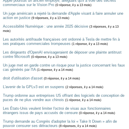
Apple poursuit un ancien employé, alléguant qu'il a volé des secrets
commerciaux sur le Vision Pro
(0 réponse, il y a 13 mois)
Un juge américain a rejeté la demande d'Apple visant à faire annuler une
action en justice
(9 réponses, il y a 13 mois)
Accessibilité Numérique : une année 2025 décisive
(3 réponses, il y a 13
mois)
Les autorités antifraude françaises ont ordonné à Tesla de mettre fin à
ses pratiques commerciales trompeuses
(1 réponse, il y a 13 mois)
Les dirigeants d'OpenAI envisageraient de déposer une plainte antitrust
contre Microsoft
(0 réponse, il y a 13 mois)
Un juge met en garde contre un risque pour la justice concernant les faux
cas générés par l'IA
(1 réponse, il y a 14 mois)
droit d'utilisation d'asset
(0 réponse, il y a 14 mois)
L'avenir de la GPLv3 est en suspens
(2 réponses, il y a 14 mois)
Trump ordonne aux entreprises US offrant des logiciels de conception de
puces de ne plus vendre aux chinois
(1 réponse, il y a 14 mois)
Les États-Unis veulent limiter l'octroi de visas aux fonctionnaires
étrangers issus de pays accusés de censure
(0 réponse, il y a 14 mois)
Trump demande au Congrès d'adopter la loi « Take It Down » afin de
pouvoir censurer ses détracteurs
(8 réponses, il y a 14 mois)