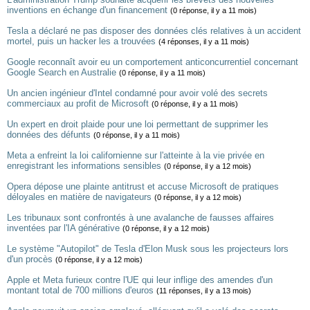
inventions en échange d'un financement
(0 réponse, il y a 11 mois)
Tesla a déclaré ne pas disposer des données clés relatives à un accident
mortel, puis un hacker les a trouvées
(4 réponses, il y a 11 mois)
Google reconnaît avoir eu un comportement anticoncurrentiel concernant
Google Search en Australie
(0 réponse, il y a 11 mois)
Un ancien ingénieur d'Intel condamné pour avoir volé des secrets
commerciaux au profit de Microsoft
(0 réponse, il y a 11 mois)
Un expert en droit plaide pour une loi permettant de supprimer les
données des défunts
(0 réponse, il y a 11 mois)
Meta a enfreint la loi californienne sur l'atteinte à la vie privée en
enregistrant les informations sensibles
(0 réponse, il y a 12 mois)
Opera dépose une plainte antitrust et accuse Microsoft de pratiques
déloyales en matière de navigateurs
(0 réponse, il y a 12 mois)
Les tribunaux sont confrontés à une avalanche de fausses affaires
inventées par l'IA générative
(0 réponse, il y a 12 mois)
Le système "Autopilot" de Tesla d'Elon Musk sous les projecteurs lors
d'un procès
(0 réponse, il y a 12 mois)
Apple et Meta furieux contre l'UE qui leur inflige des amendes d'un
montant total de 700 millions d'euros
(11 réponses, il y a 13 mois)