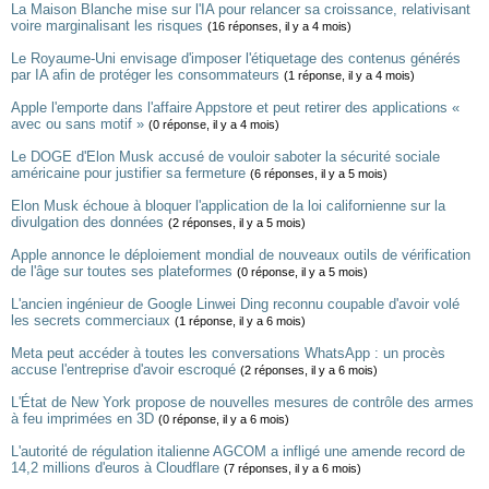
La Maison Blanche mise sur l'IA pour relancer sa croissance, relativisant
voire marginalisant les risques
(16 réponses, il y a 4 mois)
Le Royaume-Uni envisage d'imposer l'étiquetage des contenus générés
par IA afin de protéger les consommateurs
(1 réponse, il y a 4 mois)
Apple l'emporte dans l'affaire Appstore et peut retirer des applications «
avec ou sans motif »
(0 réponse, il y a 4 mois)
Le DOGE d'Elon Musk accusé de vouloir saboter la sécurité sociale
américaine pour justifier sa fermeture
(6 réponses, il y a 5 mois)
Elon Musk échoue à bloquer l'application de la loi californienne sur la
divulgation des données
(2 réponses, il y a 5 mois)
Apple annonce le déploiement mondial de nouveaux outils de vérification
de l'âge sur toutes ses plateformes
(0 réponse, il y a 5 mois)
L'ancien ingénieur de Google Linwei Ding reconnu coupable d'avoir volé
les secrets commerciaux
(1 réponse, il y a 6 mois)
Meta peut accéder à toutes les conversations WhatsApp : un procès
accuse l'entreprise d'avoir escroqué
(2 réponses, il y a 6 mois)
L'État de New York propose de nouvelles mesures de contrôle des armes
à feu imprimées en 3D
(0 réponse, il y a 6 mois)
L'autorité de régulation italienne AGCOM a infligé une amende record de
14,2 millions d'euros à Cloudflare
(7 réponses, il y a 6 mois)