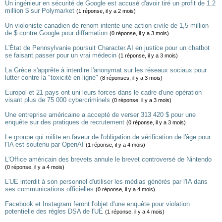
Un ingénieur en sécurité de Google est accusé d'avoir tiré un profit de 1,2
million $ sur Polymarket
(1 réponse, il y a 2 mois)
Un violoniste canadien de renom intente une action civile de 1,5 million
de $ contre Google pour diffamation
(0 réponse, il y a 3 mois)
L'État de Pennsylvanie poursuit Character.AI en justice pour un chatbot
se faisant passer pour un vrai médecin
(1 réponse, il y a 3 mois)
La Grèce s'apprête à interdire l'anonymat sur les réseaux sociaux pour
lutter contre la "toxicité en ligne"
(8 réponses, il y a 3 mois)
Europol et 21 pays ont uni leurs forces dans le cadre d'une opération
visant plus de 75 000 cybercriminels
(0 réponse, il y a 3 mois)
Une entreprise américaine a accepté de verser 313 420 $ pour une
enquête sur des pratiques de recrutement
(0 réponse, il y a 3 mois)
Le groupe qui milite en faveur de l'obligation de vérification de l'âge pour
l'IA est soutenu par OpenAI
(1 réponse, il y a 4 mois)
L'Office américain des brevets annule le brevet controversé de Nintendo
(0 réponse, il y a 4 mois)
L'UE interdit à son personnel d'utiliser les médias générés par l'IA dans
ses communications officielles
(0 réponse, il y a 4 mois)
Facebook et Instagram feront l'objet d'une enquête pour violation
potentielle des règles DSA de l'UE
(1 réponse, il y a 4 mois)