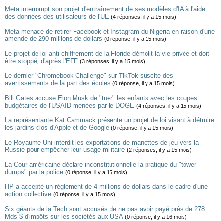
Meta interrompt son projet d'entraînement de ses modèles d'IA à l'aide
des données des utilisateurs de l'UE
(4 réponses, il y a 15 mois)
Meta menace de retirer Facebook et Instagram du Nigeria en raison d'une
amende de 290 millions de dollars
(0 réponse, il y a 15 mois)
Le projet de loi anti-chiffrement de la Floride démolit la vie privée et doit
être stoppé, d'après l'EFF
(3 réponses, il y a 15 mois)
Le dernier "Chromebook Challenge" sur TikTok suscite des
avertissements de la part des écoles
(0 réponse, il y a 15 mois)
Bill Gates accuse Elon Musk de "tuer" les enfants avec les coupes
budgétaires de l'USAID menées par le DOGE
(4 réponses, il y a 15 mois)
La représentante Kat Cammack présente un projet de loi visant à détruire
les jardins clos d'Apple et de Google
(0 réponse, il y a 15 mois)
Le Royaume-Uni interdit les exportations de manettes de jeu vers la
Russie pour empêcher leur usage militaire
(2 réponses, il y a 15 mois)
La Cour américaine déclare inconstitutionnelle la pratique du "tower
dumps" par la police
(0 réponse, il y a 15 mois)
HP a accepté un règlement de 4 millions de dollars dans le cadre d'une
action collective
(0 réponse, il y a 15 mois)
Six géants de la Tech sont accusés de ne pas avoir payé près de 278
Mds $ d'impôts sur les sociétés aux USA
(0 réponse, il y a 16 mois)