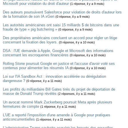
Microsoft pour violation du droit d'auteur
(1 réponse, il y a 9 mois)
Des auteurs poursuivent Salesforce pour violation de droits d'auteur lors
de la formation de son IA xGen
(0 réponse, il y a 9 mois)
Les autorités américaines ont saisi 15 milliards $ de bitcoins dans une
fraude de type « pig butchering »
(0 réponse, il y a 9 mois)
Des propriétaires américains concluent un accord pour régler un litige
concernant la fixation des loyers.
(0 réponse, il y a 10 mois)
DSA : l'UE demande à Apple, Google et Microsoft des informations
concernant les escroqueries financières
(0 réponse, il y a 10 mois)
Rolling Stone poursuit Google en justice et l'accuse d'avoir volé ses
contenus pour alimenter les résumés IA
(0 réponse, il y a 10 mois)
Loi sur l'IA Sandbox Act : innovation accélérée ou dérégulation
dangereuse ?
(0 réponse, il y a 11 mois)
Les profits du milliardaire Bill Gates tirés du projet de déportation de
masse de Donald Trump révélés
(2 réponses, il y a 11 mois)
Un avocat nommé Mark Zuckerberg poursuit Meta après plusieurs
fermetures de compte
(1 réponse, il y a 11 mois)
L'UE a reporté l'imposition d'une amende à Google pour pratiques
anticoncurrentielles
(1 réponse, il y a 11 mois)
L'administration Trump souhaite acquérir les brevets des nouvelles