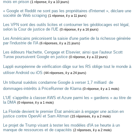
mois en prison
(1 réponse, il y a 10 jours)
« Google et Reddit ne sont pas les propriétaires d'Internet », déclare une
société de Web scraping
(1 réponse, il y a 11 jours)
Les VPN sont des outils licites et contourner les géoblocages est légal,
selon la Cour de justice de l'UE
(0 réponse, il y a 16 jours)
Les Américains préconisent la saisie d'une partie de la richesse générée
par l'industrie de l'IA
(6 réponses, il y a 21 jours)
Les éditeurs Hachette, Cengage et Elsevier, ainsi que l'auteur Scott
Turow poursuivent Google en justice
(0 réponse, il y a 22 jours)
Lappli européenne de vérification dâge sur les RS oblige tout le monde à
utiliser Android ou iOS
(44 réponses, il y a 24 jours)
Un tribunal suédois condamne Google à verser 1,7 milliard  de
dommages-intérêts à PriceRunner de Klarna
(0 réponse, il y a 1 mois)
L'UE s'apprête à classer AWS et Azure parmi les « gardiens » au titre de
la DMA
(0 réponse, il y a 1 mois)
La Floride devient le premier État américain à engager une action en
justice contre OpenAI et Sam Altman
(15 réponses, il y a 2 mois)
Le projet de Trump visant à tester les modèles d'IA se heurte à un
manque de ressources et de capacités
(2 réponses, il y a 2 mois)