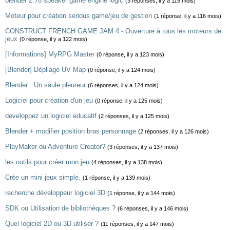
blender 2.78 speaker game engine logic
(3 réponses, il y a 115 mois)
Moteur pour création serious game/jeu de gestion
(1 réponse, il y a 116 mois)
CONSTRUCT FRENCH GAME JAM 4 - Ouverture à tous les moteurs de
jeux
(0 réponse, il y a 122 mois)
[Informations] MyRPG Master
(0 réponse, il y a 123 mois)
[Blender] Dépliage UV Map
(0 réponse, il y a 124 mois)
Blender : Un saule pleureur
(6 réponses, il y a 124 mois)
Logiciel pour création d'un jeu
(0 réponse, il y a 125 mois)
developpez un logiciel educatif
(2 réponses, il y a 125 mois)
Blender + modifier position bras personnage
(2 réponses, il y a 126 mois)
PlayMaker ou Adventure Creator?
(3 réponses, il y a 137 mois)
les outils pour créer mon jeu
(4 réponses, il y a 138 mois)
Crée un mini jeux simple.
(1 réponse, il y a 139 mois)
recherche développeur logiciel 3D
(1 réponse, il y a 144 mois)
SDK ou Utilisation de bibliothèques ?
(6 réponses, il y a 146 mois)
Quel logiciel 2D ou 3D utiliser ?
(11 réponses, il y a 147 mois)