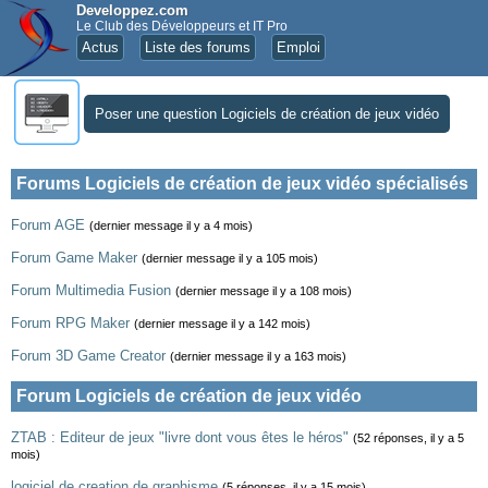
Developpez.com
Le Club des Développeurs et IT Pro
Actus
Liste des forums
Emploi
Poser une question Logiciels de création de jeux vidéo
Forums Logiciels de création de jeux vidéo spécialisés
Forum AGE
(dernier message il y a 4 mois)
Forum Game Maker
(dernier message il y a 105 mois)
Forum Multimedia Fusion
(dernier message il y a 108 mois)
Forum RPG Maker
(dernier message il y a 142 mois)
Forum 3D Game Creator
(dernier message il y a 163 mois)
Forum Logiciels de création de jeux vidéo
ZTAB : Editeur de jeux "livre dont vous êtes le héros"
(52 réponses, il y a 5
mois)
logiciel de creation de graphisme
(5 réponses, il y a 15 mois)