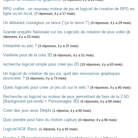
RPG crafter : un nouveau moteur de jeu et logiciel de creation de RPG en
ligne ou en local.
(7 réponses, il y a 17 mois)
Un débutant courageux se lance ("ça le lance !")
(4 réponses, il y a 29 mois)
Grande enquête Nationale sur les Logiciels de création de jeux vidéo
(3
réponses, il y a 33 mois)
Interprété ou pas ?
(3 réponses, il y a 37 mois)
Vieillerie pour de la créa 3D
(6 réponses, il y a 51 mois)
recherche logiciel simple pour créer jeu 2D
(10 réponses, il y a 63 mois)
Un logiciel de création de jeu oui, quid des ressources graphiques
associées ?
(3 réponses, il y a 73 mois)
Quels logiciels pour créer un jeu str sur le web ?
(8 réponses, il y a 80 mois)
Recherche un logiciel ou moteur de jeux permettant de faire de la 2.5D
(Background pré-rendu + Personnages 3D)
(5 réponses, il y a 84 mois)
Créer des jeux avec Delphi
(1 réponse, il y a 90 mois)
Quoi prendre pour faire du motion capture
(0 réponse, il y a 90 mois)
Logiciel AGK Basic
(1 réponse, il y a 93 mois)