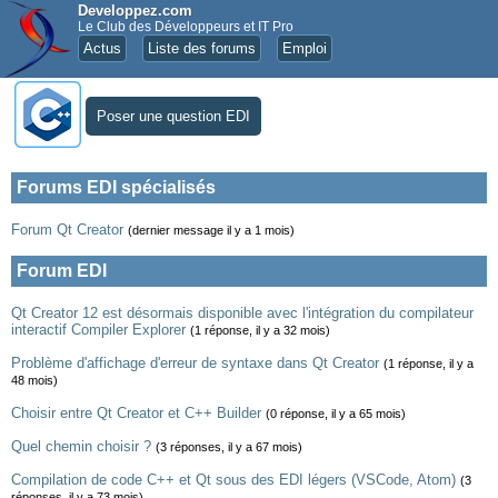
Developpez.com
Le Club des Développeurs et IT Pro
Actus
Liste des forums
Emploi
Poser une question EDI
Forums EDI spécialisés
Forum Qt Creator
(dernier message il y a 1 mois)
Forum EDI
Qt Creator 12 est désormais disponible avec l'intégration du compilateur
interactif Compiler Explorer
(1 réponse, il y a 32 mois)
Problème d'affichage d'erreur de syntaxe dans Qt Creator
(1 réponse, il y a
48 mois)
Choisir entre Qt Creator et C++ Builder
(0 réponse, il y a 65 mois)
Quel chemin choisir ?
(3 réponses, il y a 67 mois)
Compilation de code C++ et Qt sous des EDI légers (VSCode, Atom)
(3
réponses, il y a 73 mois)