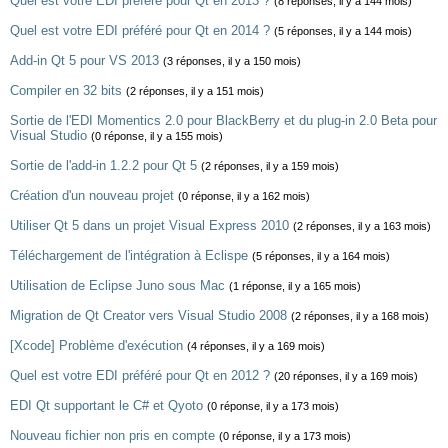
Quel est votre EDI préféré pour Qt en 2013 ?
(8 réponses, il y a 144 mois)
Quel est votre EDI préféré pour Qt en 2014 ?
(5 réponses, il y a 144 mois)
Add-in Qt 5 pour VS 2013
(3 réponses, il y a 150 mois)
Compiler en 32 bits
(2 réponses, il y a 151 mois)
Sortie de l'EDI Momentics 2.0 pour BlackBerry et du plug-in 2.0 Beta pour
Visual Studio
(0 réponse, il y a 155 mois)
Sortie de l'add-in 1.2.2 pour Qt 5
(2 réponses, il y a 159 mois)
Création d'un nouveau projet
(0 réponse, il y a 162 mois)
Utiliser Qt 5 dans un projet Visual Express 2010
(2 réponses, il y a 163 mois)
Téléchargement de l'intégration à Eclispe
(5 réponses, il y a 164 mois)
Utilisation de Eclipse Juno sous Mac
(1 réponse, il y a 165 mois)
Migration de Qt Creator vers Visual Studio 2008
(2 réponses, il y a 168 mois)
[Xcode] Problème d'exécution
(4 réponses, il y a 169 mois)
Quel est votre EDI préféré pour Qt en 2012 ?
(20 réponses, il y a 169 mois)
EDI Qt supportant le C# et Qyoto
(0 réponse, il y a 173 mois)
Nouveau fichier non pris en compte
(0 réponse, il y a 173 mois)