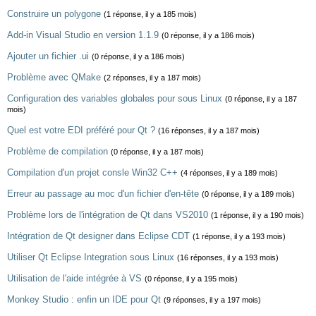
Construire un polygone
(1 réponse, il y a 185 mois)
Add-in Visual Studio en version 1.1.9
(0 réponse, il y a 186 mois)
Ajouter un fichier .ui
(0 réponse, il y a 186 mois)
Problème avec QMake
(2 réponses, il y a 187 mois)
Configuration des variables globales pour sous Linux
(0 réponse, il y a 187
mois)
Quel est votre EDI préféré pour Qt ?
(16 réponses, il y a 187 mois)
Problème de compilation
(0 réponse, il y a 187 mois)
Compilation d'un projet consle Win32 C++
(4 réponses, il y a 189 mois)
Erreur au passage au moc d'un fichier d'en-tête
(0 réponse, il y a 189 mois)
Problème lors de l'intégration de Qt dans VS2010
(1 réponse, il y a 190 mois)
Intégration de Qt designer dans Eclipse CDT
(1 réponse, il y a 193 mois)
Utiliser Qt Eclipse Integration sous Linux
(16 réponses, il y a 193 mois)
Utilisation de l'aide intégrée à VS
(0 réponse, il y a 195 mois)
Monkey Studio : enfin un IDE pour Qt
(9 réponses, il y a 197 mois)