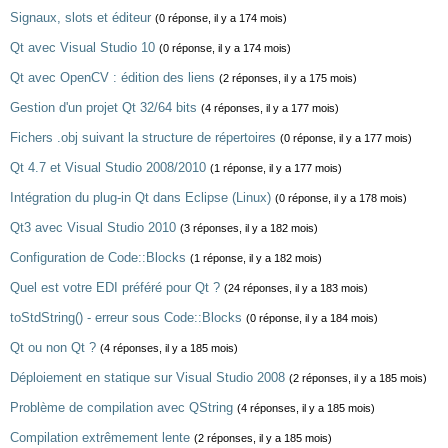
Signaux, slots et éditeur
(0 réponse, il y a 174 mois)
Qt avec Visual Studio 10
(0 réponse, il y a 174 mois)
Qt avec OpenCV : édition des liens
(2 réponses, il y a 175 mois)
Gestion d'un projet Qt 32/64 bits
(4 réponses, il y a 177 mois)
Fichers .obj suivant la structure de répertoires
(0 réponse, il y a 177 mois)
Qt 4.7 et Visual Studio 2008/2010
(1 réponse, il y a 177 mois)
Intégration du plug-in Qt dans Eclipse (Linux)
(0 réponse, il y a 178 mois)
Qt3 avec Visual Studio 2010
(3 réponses, il y a 182 mois)
Configuration de Code::Blocks
(1 réponse, il y a 182 mois)
Quel est votre EDI préféré pour Qt ?
(24 réponses, il y a 183 mois)
toStdString() - erreur sous Code::Blocks
(0 réponse, il y a 184 mois)
Qt ou non Qt ?
(4 réponses, il y a 185 mois)
Déploiement en statique sur Visual Studio 2008
(2 réponses, il y a 185 mois)
Problème de compilation avec QString
(4 réponses, il y a 185 mois)
Compilation extrêmement lente
(2 réponses, il y a 185 mois)