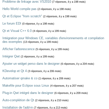
Problème de linkage avec VS2010
(7 réponses, il y a 198 mois)
Hello World compile pas
(2 réponses, il y a 198 mois)
Qt et Eclipse "from scratch"
(2 réponses, il y a 198 mois)
Le forum EDI
(0 réponse, il y a 198 mois)
Qt et Visual C++ 6.0
(4 réponses, il y a 199 mois)
Intégration pour Windows CE, variables d'environnements et compilation
des exemples
(13 réponses, il y a 199 mois)
Afficher l'arborescence
(5 réponses, il y a 199 mois)
Intégrer Qwt
(2 réponses, il y a 199 mois)
Ajouter un widget perso dans le designer
(6 réponses, il y a 204 mois)
KDevelop et Qt 4
(3 réponses, il y a 206 mois)
Automatiser qmake & co
(1 réponse, il y a 206 mois)
Makefile pour Eclipse sous Linux
(4 réponses, il y a 207 mois)
Plug-in Qwt intégré dans le designer
(6 réponses, il y a 209 mois)
Auto-complétion de Qt
(2 réponses, il y a 210 mois)
Installation de l'add-in
(7 réponses, il y a 213 mois)