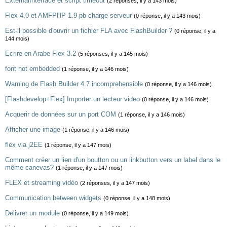
ExternalInterface et script timeout
(2 réponses, il y a 143 mois)
Flex 4.0 et AMFPHP 1.9 pb charge serveur
(0 réponse, il y a 143 mois)
Est-il possible d'ouvrir un fichier FLA avec FlashBuilder ?
(0 réponse, il y a
144 mois)
Ecrire en Arabe Flex 3.2
(5 réponses, il y a 145 mois)
font not embedded
(1 réponse, il y a 146 mois)
Warning de Flash Builder 4.7 incomprehensible
(0 réponse, il y a 146 mois)
[Flashdevelop+Flex] Importer un lecteur video
(0 réponse, il y a 146 mois)
Acquerir de données sur un port COM
(1 réponse, il y a 146 mois)
Afficher une image
(1 réponse, il y a 146 mois)
flex via j2EE
(1 réponse, il y a 147 mois)
Comment créer un lien d'un boutton ou un linkbutton vers un label dans le
même canevas?
(1 réponse, il y a 147 mois)
FLEX et streaming vidéo
(2 réponses, il y a 147 mois)
Communication between widgets
(0 réponse, il y a 148 mois)
Delivrer un module
(0 réponse, il y a 149 mois)