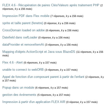
FLEX 4.6 - Récupération de paires Clés/Valeurs après traitement PHP
(2
réponses, il y a 156 mois)
Impression PDF dans Flex mobile
(7 réponses, il y a 156 mois)
sprite et taille parent (fenetre)
(0 réponse, il y a 156 mois)
CrossDomain loaded on adobe
(6 réponses, il y a 156 mois)
Datefield dans swfLoader
(0 réponse, il y a 156 mois)
dataProvider et removeItemAt
(3 réponses, il y a 156 mois)
Mapping d'objets ActionScript et Java sous BlazeDS
(11 réponses, il y a 156
mois)
Flex 4.6 - Alert
(6 réponses, il y a 157 mois)
unable to connect to webORB
(3 réponses, il y a 157 mois)
Appel de fonction d'un composant parent à partir de l'enfant
(2 réponses, il y
a 157 mois)
Popup dans un module
(6 réponses, il y a 157 mois)
gestion des événements
(5 réponses, il y a 157 mois)
Impression à partir d'un application FLEX AIR
(0 réponse, il y a 157 mois)