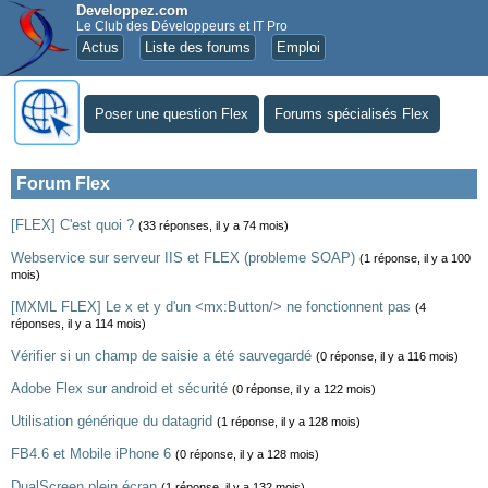
Developpez.com
Le Club des Développeurs et IT Pro
Actus
Liste des forums
Emploi
Poser une question Flex
Forums spécialisés Flex
Forum Flex
[FLEX] C'est quoi ?
(33 réponses, il y a 74 mois)
Webservice sur serveur IIS et FLEX (probleme SOAP)
(1 réponse, il y a 100
mois)
[MXML FLEX] Le x et y d'un <mx:Button/> ne fonctionnent pas
(4
réponses, il y a 114 mois)
Vérifier si un champ de saisie a été sauvegardé
(0 réponse, il y a 116 mois)
Adobe Flex sur android et sécurité
(0 réponse, il y a 122 mois)
Utilisation générique du datagrid
(1 réponse, il y a 128 mois)
FB4.6 et Mobile iPhone 6
(0 réponse, il y a 128 mois)
DualScreen plein écran
(1 réponse, il y a 132 mois)