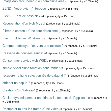
ImageMap réccupérer id ou nom d'une area
(1 réponse, il y a 153 mois)
ZEND - Votre avis m'intéresse
(0 réponse, il y a 153 mois)
Flex/C++ est ce possible?
(4 réponses, il y a 153 mois)
Recuperation d'un blob MySql
(2 réponses, il y a 154 mois)
Filtrer le contenu d'une liste déroulante
(2 réponses, il y a 154 mois)
Flash Builder sur Windows 8
(1 réponse, il y a 154 mois)
Comment déployer flex vers une tablette ?
(0 réponse, il y a 154 mois)
Passage de données servlet
(0 réponse, il y a 154 mois)
Consommer service web WSDL
(4 réponses, il y a 154 mois)
simple Appel d'une fonction dans render
(3 réponses, il y a 155 mois)
recupérer la ligne selectionnée de datagrid ?
(1 réponse, il y a 155 mois)
afficher un popup ?
(1 réponse, il y a 155 mois)
Creation d'un "tableau"
(2 réponses, il y a 155 mois)
Choisir dynamiquement un skin au lancement de l'application
(1 réponse, il
y a 155 mois)
Récupérer toutes les frame d'une vidéo
(0 réponse, il y a 155 mois)