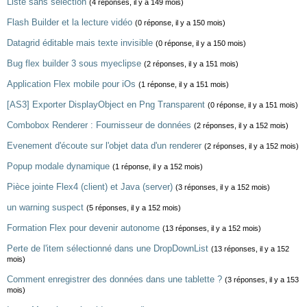
Liste sans selection
(4 réponses, il y a 149 mois)
Flash Builder et la lecture vidéo
(0 réponse, il y a 150 mois)
Datagrid éditable mais texte invisible
(0 réponse, il y a 150 mois)
Bug flex builder 3 sous myeclipse
(2 réponses, il y a 151 mois)
Application Flex mobile pour iOs
(1 réponse, il y a 151 mois)
[AS3] Exporter DisplayObject en Png Transparent
(0 réponse, il y a 151 mois)
Combobox Renderer : Fournisseur de données
(2 réponses, il y a 152 mois)
Evenement d'écoute sur l'objet data d'un renderer
(2 réponses, il y a 152 mois)
Popup modale dynamique
(1 réponse, il y a 152 mois)
Pièce jointe Flex4 (client) et Java (server)
(3 réponses, il y a 152 mois)
un warning suspect
(5 réponses, il y a 152 mois)
Formation Flex pour devenir autonome
(13 réponses, il y a 152 mois)
Perte de l'item sélectionné dans une DropDownList
(13 réponses, il y a 152
mois)
Comment enregistrer des données dans une tablette ?
(3 réponses, il y a 153
mois)