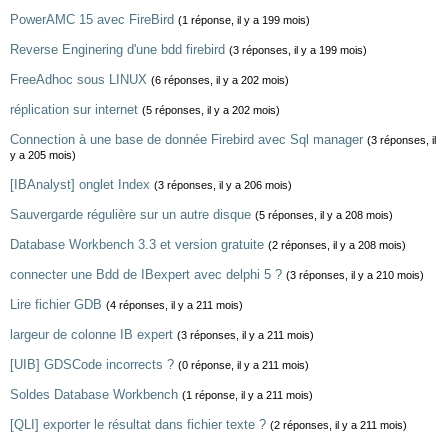
PowerAMC 15 avec FireBird
(1 réponse, il y a 199 mois)
Reverse Enginering d'une bdd firebird
(3 réponses, il y a 199 mois)
FreeAdhoc sous LINUX
(6 réponses, il y a 202 mois)
réplication sur internet
(5 réponses, il y a 202 mois)
Connection à une base de donnée Firebird avec Sql manager
(3 réponses, il
y a 205 mois)
[IBAnalyst] onglet Index
(3 réponses, il y a 206 mois)
Sauvergarde régulière sur un autre disque
(5 réponses, il y a 208 mois)
Database Workbench 3.3 et version gratuite
(2 réponses, il y a 208 mois)
connecter une Bdd de IBexpert avec delphi 5 ?
(3 réponses, il y a 210 mois)
Lire fichier GDB
(4 réponses, il y a 211 mois)
largeur de colonne IB expert
(3 réponses, il y a 211 mois)
[UIB] GDSCode incorrects ?
(0 réponse, il y a 211 mois)
Soldes Database Workbench
(1 réponse, il y a 211 mois)
[QLI] exporter le résultat dans fichier texte ?
(2 réponses, il y a 211 mois)