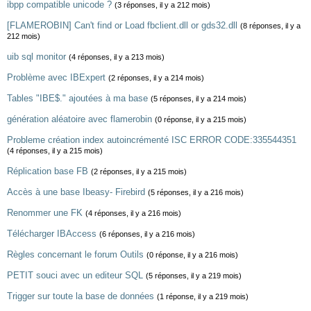
ibpp compatible unicode ?
(3 réponses, il y a 212 mois)
[FLAMEROBIN] Can't find or Load fbclient.dll or gds32.dll
(8 réponses, il y a
212 mois)
uib sql monitor
(4 réponses, il y a 213 mois)
Problème avec IBExpert
(2 réponses, il y a 214 mois)
Tables "IBE$." ajoutées à ma base
(5 réponses, il y a 214 mois)
génération aléatoire avec flamerobin
(0 réponse, il y a 215 mois)
Probleme création index autoincrémenté ISC ERROR CODE:335544351
(4 réponses, il y a 215 mois)
Réplication base FB
(2 réponses, il y a 215 mois)
Accès à une base Ibeasy- Firebird
(5 réponses, il y a 216 mois)
Renommer une FK
(4 réponses, il y a 216 mois)
Télécharger IBAccess
(6 réponses, il y a 216 mois)
Règles concernant le forum Outils
(0 réponse, il y a 216 mois)
PETIT souci avec un editeur SQL
(5 réponses, il y a 219 mois)
Trigger sur toute la base de données
(1 réponse, il y a 219 mois)