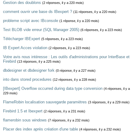
Gestion des doublons
(2 réponses, il y a 220 mois)
comment ouvrir une base ds IBexpert ?
(11 réponses, il y a 220 mois)
probleme script avec IBconsole
(1 réponse, il y a 220 mois)
Test BLOB vide erreur (SQL Manager 2005)
(6 réponses, il y a 223 mois)
Télécharger IBExpert
(5 réponses, il y a 223 mois)
IB Expert Acces violation
(2 réponses, il y a 223 mois)
Votre avis nous intéresse : Les outils d'administrations pour InterBase et
Firebird
(13 réponses, il y a 225 mois)
dbdesigner et dbdesigner fork
(0 réponse, il y a 227 mois)
into dans stored procedures
(12 réponses, il y a 228 mois)
[IBexpert] Overflow occurred during data type conversion
(4 réponses, il y a
229 mois)
FlameRobin localisation sauvegarde paramètres
(3 réponses, il y a 229 mois)
Firebird 1.5 et Ibexpert
(2 réponses, il y a 231 mois)
flamerobin sous windows
(7 réponses, il y a 232 mois)
Placer des index après création d'une table
(4 réponses, il y a 232 mois)