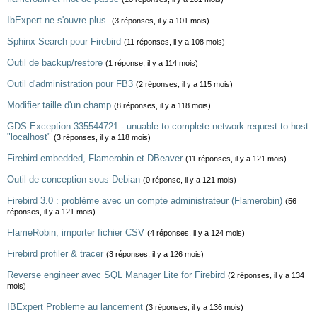
IbExpert ne s'ouvre plus.
(3 réponses, il y a 101 mois)
Sphinx Search pour Firebird
(11 réponses, il y a 108 mois)
Outil de backup/restore
(1 réponse, il y a 114 mois)
Outil d'administration pour FB3
(2 réponses, il y a 115 mois)
Modifier taille d'un champ
(8 réponses, il y a 118 mois)
GDS Exception 335544721 - unuable to complete network request to host
"localhost"
(3 réponses, il y a 118 mois)
Firebird embedded, Flamerobin et DBeaver
(11 réponses, il y a 121 mois)
Outil de conception sous Debian
(0 réponse, il y a 121 mois)
Firebird 3.0 : problème avec un compte administrateur (Flamerobin)
(56
réponses, il y a 121 mois)
FlameRobin, importer fichier CSV
(4 réponses, il y a 124 mois)
Firebird profiler & tracer
(3 réponses, il y a 126 mois)
Reverse engineer avec SQL Manager Lite for Firebird
(2 réponses, il y a 134
mois)
IBExpert Probleme au lancement
(3 réponses, il y a 136 mois)