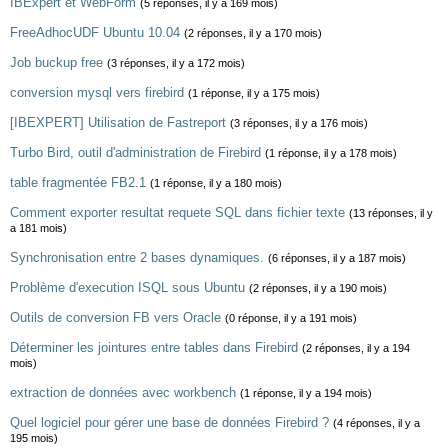
IBExpert et WebForm
(5 réponses, il y a 169 mois)
FreeAdhocUDF Ubuntu 10.04
(2 réponses, il y a 170 mois)
Job buckup free
(3 réponses, il y a 172 mois)
conversion mysql vers firebird
(1 réponse, il y a 175 mois)
[IBEXPERT] Utilisation de Fastreport
(3 réponses, il y a 176 mois)
Turbo Bird, outil d'administration de Firebird
(1 réponse, il y a 178 mois)
table fragmentée FB2.1
(1 réponse, il y a 180 mois)
Comment exporter resultat requete SQL dans fichier texte
(13 réponses, il y
a 181 mois)
Synchronisation entre 2 bases dynamiques.
(6 réponses, il y a 187 mois)
Problème d'execution ISQL sous Ubuntu
(2 réponses, il y a 190 mois)
Outils de conversion FB vers Oracle
(0 réponse, il y a 191 mois)
Déterminer les jointures entre tables dans Firebird
(2 réponses, il y a 194
mois)
extraction de données avec workbench
(1 réponse, il y a 194 mois)
Quel logiciel pour gérer une base de données Firebird ?
(4 réponses, il y a
195 mois)