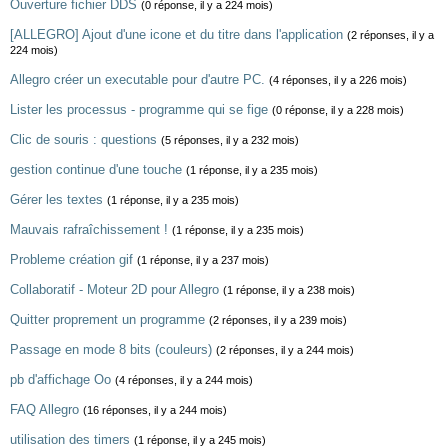
Ouverture fichier DDS
(0 réponse, il y a 224 mois)
[ALLEGRO] Ajout d'une icone et du titre dans l'application
(2 réponses, il y a
224 mois)
Allegro créer un executable pour d'autre PC.
(4 réponses, il y a 226 mois)
Lister les processus - programme qui se fige
(0 réponse, il y a 228 mois)
Clic de souris : questions
(5 réponses, il y a 232 mois)
gestion continue d'une touche
(1 réponse, il y a 235 mois)
Gérer les textes
(1 réponse, il y a 235 mois)
Mauvais rafraîchissement !
(1 réponse, il y a 235 mois)
Probleme création gif
(1 réponse, il y a 237 mois)
Collaboratif - Moteur 2D pour Allegro
(1 réponse, il y a 238 mois)
Quitter proprement un programme
(2 réponses, il y a 239 mois)
Passage en mode 8 bits (couleurs)
(2 réponses, il y a 244 mois)
pb d'affichage Oo
(4 réponses, il y a 244 mois)
FAQ Allegro
(16 réponses, il y a 244 mois)
utilisation des timers
(1 réponse, il y a 245 mois)