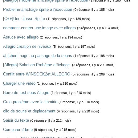
[Allegro] Problème affichage sprite à l'exécution
(1 réponse, il y a 185 mois)
Problème affichage sprite à l'exécution
(0 réponse, il y a 185 mois)
[C++]Une classe Sprite
(11 réponses, il y a 189 mois)
comment centrer une image avec allegro
(2 réponses, il y a 194 mois)
Astuce avec allegro
(2 réponses, il y a 194 mois)
Allegro création de niveaux
(5 réponses, il y a 197 mois)
afficher image au passage de la souris
(1 réponse, il y a 198 mois)
[Allegro] Sokoban Probème affichage.
(3 réponses, il y a 209 mois)
Conflit entre WINSOCK2et ALLEGRO
(5 réponses, il y a 209 mois)
Charger une vidéo
(1 réponse, il y a 210 mois)
Barre de text sous Allegro
(1 réponse, il y a 210 mois)
Gros problème avec la librairie
(1 réponse, il y a 210 mois)
clic de souris et deplacement
(4 réponses, il y a 210 mois)
Saisir du texte
(0 réponse, il y a 212 mois)
Comparer 2 bmp
(9 réponses, il y a 215 mois)