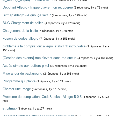
Débutant Allegro - frappe clavier non récupérée
(3 réponses, il y a 76 mois)
Bitmap Allegro - A quoi ça sert ?
(4 réponses, il y a 129 mois)
BUG Chargement de police
(4 réponses, il y a 129 mois)
Chargement de la biblio
(4 réponses, il y a 130 mois)
Fusion de codes allegro
(7 réponses, il y a 151 mois)
problème à la compilation: allegro_staticlink introuvable
(9 réponses, il y a
156 mois)
[Gestion des events] trop d'event dans ma queue
(4 réponses, il y a 161 mois)
Accès simple aux buffers pixel
(10 réponses, il y a 161 mois)
Mise à jour du background
(2 réponses, il y a 161 mois)
Programme qui plante
(1 réponse, il y a 163 mois)
Charger une image
(5 réponses, il y a 165 mois)
Probleme de compilation: CodeBlocks - Allegro 5.0.5
(1 réponse, il y a 173
mois)
et bitmap
(1 réponse, il y a 177 mois)