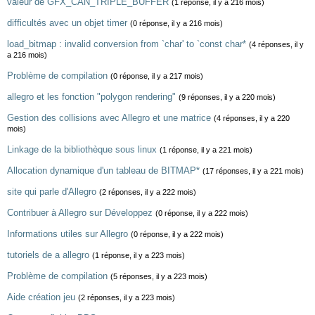
valeur de GFX_CAN_TRIPLE_BUFFER
(1 réponse, il y a 216 mois)
difficultés avec un objet timer
(0 réponse, il y a 216 mois)
load_bitmap : invalid conversion from `char' to `const char*
(4 réponses, il y
a 216 mois)
Problème de compilation
(0 réponse, il y a 217 mois)
allegro et les fonction "polygon rendering"
(9 réponses, il y a 220 mois)
Gestion des collisions avec Allegro et une matrice
(4 réponses, il y a 220
mois)
Linkage de la bibliothèque sous linux
(1 réponse, il y a 221 mois)
Allocation dynamique d'un tableau de BITMAP*
(17 réponses, il y a 221 mois)
site qui parle d'Allegro
(2 réponses, il y a 222 mois)
Contribuer à Allegro sur Développez
(0 réponse, il y a 222 mois)
Informations utiles sur Allegro
(0 réponse, il y a 222 mois)
tutoriels de a allegro
(1 réponse, il y a 223 mois)
Problème de compilation
(5 réponses, il y a 223 mois)
Aide création jeu
(2 réponses, il y a 223 mois)