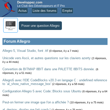
Developpez.com
Le Club des Développeurs et IT Pro
Actus
Liste des forums
Emploi
Poser une question Allegro
Forum Allegro
Allegro 5, Visual Studio, font .ttf
(0 réponse, il y a 7 mois)
Unicode vers Ascii, et autres questions sur les claviers azerty
(2 réponses,
il y a 44 mois)
Convertion de BITMAP 8BIT dans une PALETTE 8BITS donnée.
(6
réponses, il y a 51 mois)
Allegro5 avec l'IDE CodeBlocks v20.3 en langage C : undefined reference
to `al_show_native_message_box'
(2 réponses, il y a 58 mois)
Configuration Allegro 5 avec Code::Blocks sous Ubuntu
(6 réponses, il y a 64
mois)
Peut-on fermer une image que l'on a affichée ?
(10 réponses, il y a 75 mois)
al_destroy_display me fait crash !
(1 réponse, il y a 75 mois)