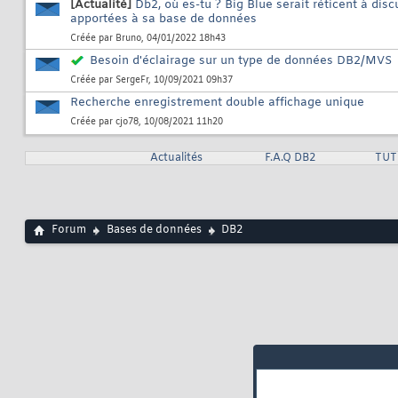
[Actualité]
Db2, où es-tu ? Big Blue serait réticent à dis
apportées à sa base de données
Créée par
Bruno
, 04/01/2022 18h43
Besoin d'éclairage sur un type de données DB2/MVS
Créée par
SergeFr
, 10/09/2021 09h37
Recherche enregistrement double affichage unique
Créée par
cjo78
, 10/08/2021 11h20
Actualités
F.A.Q DB2
TUT
Forum
Bases de données
DB2