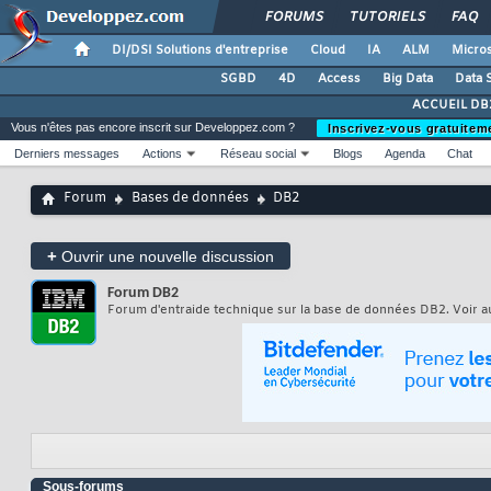
FORUMS
TUTORIELS
FAQ
DI/DSI Solutions d'entreprise
Cloud
IA
ALM
Micros
SGBD
4D
Access
Big Data
Data 
ACCUEIL DB
Vous n'êtes pas encore inscrit sur Developpez.com ?
Inscrivez-vous gratuitem
Derniers messages
Actions
Réseau social
Blogs
Agenda
Chat
Forum
Bases de données
DB2
+
Ouvrir une nouvelle discussion
Forum
DB2
Forum d'entraide technique sur la base de données DB2. Voir a
Sous-forums