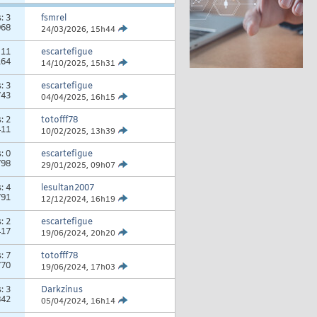
s:
3
fsmrel
968
24/03/2026,
15h44
:
11
escartefigue
164
14/10/2025,
15h31
s:
3
escartefigue
743
04/04/2025,
16h15
s:
2
totofff78
411
10/02/2025,
13h39
s:
0
escartefigue
798
29/01/2025,
09h07
s:
4
lesultan2007
791
12/12/2024,
16h19
s:
2
escartefigue
417
19/06/2024,
20h20
s:
7
totofff78
770
19/06/2024,
17h03
s:
3
Darkzinus
842
05/04/2024,
16h14