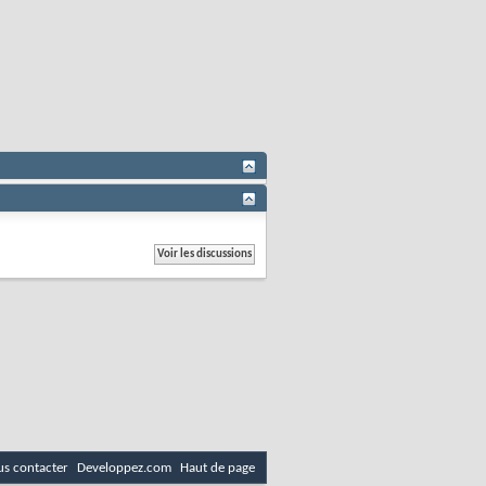
s contacter
Developpez.com
Haut de page