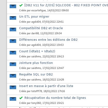
[DB2 V11 for Z/OS] SQLCODE - 802 FIXED POINT O
Créée par
escartefigue
, 14/03/2022 09h50
Un ETL pour migrer
Créée par
agdid04
, 07/03/2022 22h51
Compatibilité DB2 et Oracle
Créée par
dari68
, 11/03/2022 10h34
Différences entre les éditions de DB2
Créée par
agdid04
, 10/03/2022 15h53
Count (idtab1 + Idtab2)
Créée par
saidhms
, 22/02/2022 10h13
Jointure plus fonction
Créée par
saidhms
, 17/02/2022 12h47
Requête SQL sur DB2
Créée par
saidhms
, 16/02/2022 11h28
Insert en masse à partir d'une liste
Créée par
totofff78
, 18/01/2022 17h16
Récupération du nombre total de lignes
Créée par
tony060
, 17/01/2022 15h21