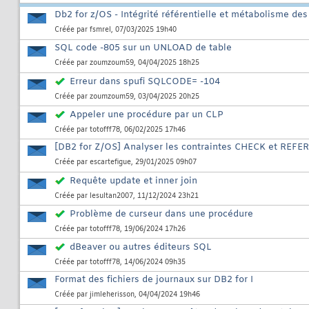
Db2 for z/OS - Intégrité référentielle et métabolisme de
Créée par
fsmrel
, 07/03/2025 19h40
SQL code -805 sur un UNLOAD de table
Créée par
zoumzoum59
, 04/04/2025 18h25
Erreur dans spufi SQLCODE= -104
Créée par
zoumzoum59
, 03/04/2025 20h25
Appeler une procédure par un CLP
Créée par
totofff78
, 06/02/2025 17h46
[DB2 for Z/OS] Analyser les contraintes CHECK et REF
Créée par
escartefigue
, 29/01/2025 09h07
Requête update et inner join
Créée par
lesultan2007
, 11/12/2024 23h21
Problème de curseur dans une procédure
Créée par
totofff78
, 19/06/2024 17h26
dBeaver ou autres éditeurs SQL
Créée par
totofff78
, 14/06/2024 09h35
Format des fichiers de journaux sur DB2 for I
Créée par
jimleherisson
, 04/04/2024 19h46