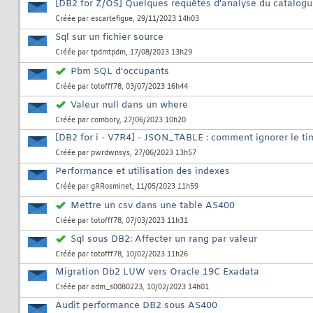
[DB2 for Z/OS] Quelques requêtes d'analyse du catalog
Créée par
escartefigue
, 29/11/2023 14h03
Sql sur un fichier source
Créée par
tpdmtpdm
, 17/08/2023 13h29
Pbm SQL d'occupants
Créée par
totofff78
, 03/07/2023 16h44
Valeur null dans un where
Créée par
combory
, 27/06/2023 10h20
[DB2 for i - V7R4] - JSON_TABLE : comment ignorer le 
Créée par
pwrdwnsys
, 27/06/2023 13h57
Performance et utilisation des indexes
Créée par
gRRosminet
, 11/05/2023 11h59
Mettre un csv dans une table AS400
Créée par
totofff78
, 07/03/2023 11h31
Sql sous DB2: Affecter un rang par valeur
Créée par
totofff78
, 10/02/2023 11h26
Migration Db2 LUW vers Oracle 19C Exadata
Créée par
adm_s0080223
, 10/02/2023 14h01
Audit performance DB2 sous AS400