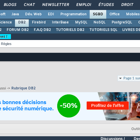
BLOGS
CHAT
NEWSLETTER
EMPLOI
ÉTUDES
DROIT
oft
Java
Dév. Web
EDI
Programmation
SGBD
Office
Mobiles
Science
DB2
Firebird
InterBase
MySQL
NoSQL
PostgreSQL
O
2
FORUM DB2
F.A.Q DB2
TUTORIELS DB2
TUTORIELS SQL
LIVRES D
ent !
Règles
Page 1 su
ussi ->
Rubrique DB2
Outil
Discussions /
Der