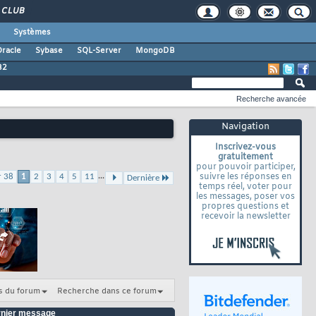
CLUB
Systèmes
racle
Sybase
SQL-Server
MongoDB
B2
Recherche avancée
Navigation
Inscrivez-vous
gratuitement
pour pouvoir participer,
...
suivre les réponses en
r 38
1
2
3
4
5
11
Dernière
temps réel, voter pour
les messages, poser vos
propres questions et
recevoir la newsletter
s du forum
Recherche dans ce forum
nier message