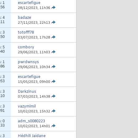
s:
1
escartefigue
156
28/12/2023,
11h36
s:
4
badaze
311
27/11/2023,
22h13
s:
3
totofff78
250
03/07/2023,
17h28
s:
5
combory
940
29/06/2023,
11h03
s:
1
pwrdwnsys
386
29/06/2023,
10h34
s:
3
escartefigue
953
15/05/2023,
09h00
s:
3
Darkzinus
310
07/03/2023,
14h38
s:
3
vazymimil
991
10/02/2023,
15h32
s:
0
adm_s0080223
133
10/02/2023,
14h01
s:
3
Hédhili Jaïdane