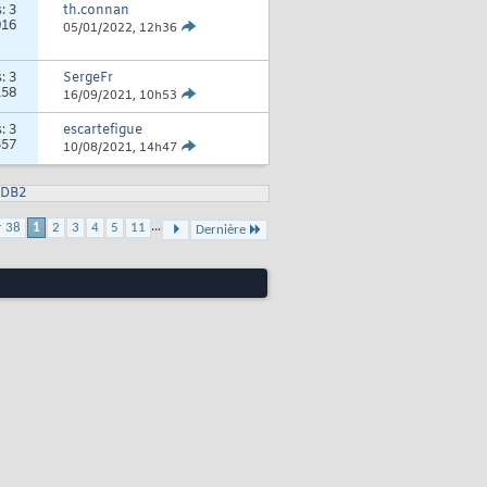
s:
3
th.connan
016
05/01/2022,
12h36
s:
3
SergeFr
158
16/09/2021,
10h53
s:
3
escartefigue
557
10/08/2021,
14h47
 DB2
...
r 38
1
2
3
4
5
11
Dernière