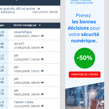
res gratuits, db2 et autres
r
Darkzinus
24/11/2020,
16h26
ages
Dernier message par
s:
8
escartefigue
985
25/02/2021,
09h57
:
46
larry57
240
27/06/2018,
16h04
s:
2
jab
073
11/02/2007,
14h16
s:
0
jab
526
25/01/2006,
13h11
s:
0
jab
746
10/01/2006,
08h49
s:
0
jab
179
06/01/2006,
20h36
s:
0
Fabien Celaia
492
21/12/2005,
08h49