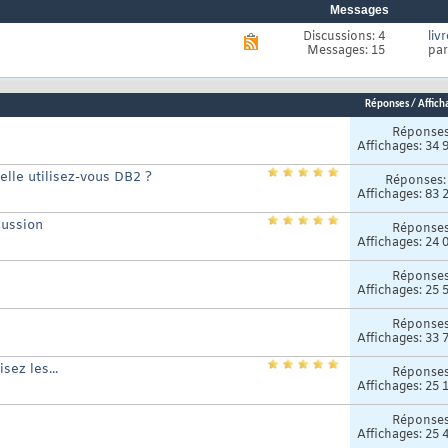
Messages
Discussions: 4
liv
Voir
Messages: 15
pa
le
flux
RSS
de
Réponses
/
Affich
ce
forum
Réponse
Affichages: 34 
elle utilisez-vous DB2 ?
Réponses
Affichages: 83 
cussion
Réponse
Affichages: 24 
Réponse
Affichages: 25 
Réponse
Affichages: 33 
sez les...
Réponse
Affichages: 25 
Réponse
Affichages: 25 