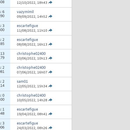
608
12/10/2022,
18h43
s:
6
vazymimil
890
09/09/2022,
14h52
s:
3
escartefigue
600
11/08/2022,
11h10
s:
2
escartefigue
185
08/08/2022,
16h13
:
13
christophe02400
279
10/06/2022,
10h13
s:
2
christophe02400
981
07/06/2022,
16h07
s:
2
sam01
214
12/05/2022,
15h34
s:
0
christophe02400
400
10/05/2022,
14h28
s:
1
escartefigue
848
19/04/2022,
08h41
s:
3
escartefigue
906
24/03/2022,
08h26