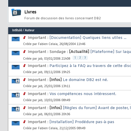
Livres
Forum de discussion des livres concernant DB2
Intitulé
/
Auteur
Important :
[Documentation] Quelques liens utiles ...
Créée par
Fabien Celaia
, 26/08/2004 11h46
Important : Sondage :
[Actualité]
[Plateforme] Sur laqu
1
2
3
Créée par
jab
, 03/01/2006 21h08
Important :
Participez à la FAQ au travers de cette dis
Créée par
jab
, 09/11/2006 19h25
Important :
[Infos]
Le domaine DB2 est né.
Créée par
jab
, 25/01/2006 13h11
Important :
Vos compétences nous intéressent.
Créée par
jab
, 10/01/2006 08h49
Important :
[Infos]
[Règles du forum] Avant de poster, li
Créée par
jab
, 06/01/2006 20h36
Important :
[Installation] Prodédure pas-à-pas
Créée par
Fabien Celaia
, 21/12/2005 08h49