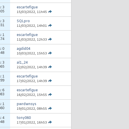
s:
3
escartefigue
305
15/03/2022,
11h45
s:
3
SQLpro
031
11/03/2022,
14h01
s:
1
escartefigue
474
11/03/2022,
12h33
s:
0
agdid04
348
10/03/2022,
15h53
s:
3
al1_24
665
22/02/2022,
14h39
s:
1
escartefigue
399
17/02/2022,
14h39
s:
6
escartefigue
083
16/02/2022,
15h55
s:
1
pwrdwnsys
660
19/01/2022,
08h55
s:
4
tony060
948
17/01/2022,
16h53