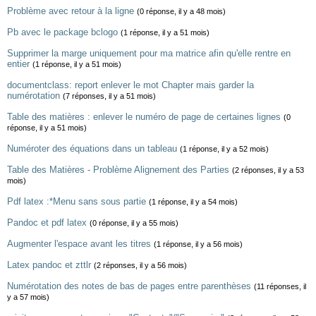
Problème avec retour à la ligne
(0 réponse, il y a 48 mois)
Pb avec le package bclogo
(1 réponse, il y a 51 mois)
Supprimer la marge uniquement pour ma matrice afin qu'elle rentre en
entier
(1 réponse, il y a 51 mois)
documentclass: report enlever le mot Chapter mais garder la
numérotation
(7 réponses, il y a 51 mois)
Table des matières : enlever le numéro de page de certaines lignes
(0
réponse, il y a 51 mois)
Numéroter des équations dans un tableau
(1 réponse, il y a 52 mois)
Table des Matières - Problème Alignement des Parties
(2 réponses, il y a 53
mois)
Pdf latex :*Menu sans sous partie
(1 réponse, il y a 54 mois)
Pandoc et pdf latex
(0 réponse, il y a 55 mois)
Augmenter l'espace avant les titres
(1 réponse, il y a 56 mois)
Latex pandoc et zttlr
(2 réponses, il y a 56 mois)
Numérotation des notes de bas de pages entre parenthèses
(11 réponses, il
y a 57 mois)