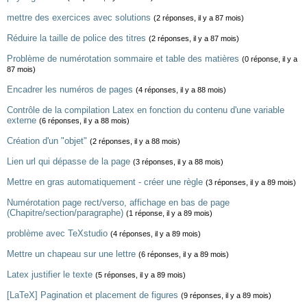
mettre des exercices avec solutions
(2 réponses, il y a 87 mois)
Réduire la taille de police des titres
(2 réponses, il y a 87 mois)
Problème de numérotation sommaire et table des matières
(0 réponse, il y a
87 mois)
Encadrer les numéros de pages
(4 réponses, il y a 88 mois)
Contrôle de la compilation Latex en fonction du contenu d'une variable
externe
(6 réponses, il y a 88 mois)
Création d'un "objet"
(2 réponses, il y a 88 mois)
Lien url qui dépasse de la page
(3 réponses, il y a 88 mois)
Mettre en gras automatiquement - créer une règle
(3 réponses, il y a 89 mois)
Numérotation page rect/verso, affichage en bas de page
(Chapitre/section/paragraphe)
(1 réponse, il y a 89 mois)
problème avec TeXstudio
(4 réponses, il y a 89 mois)
Mettre un chapeau sur une lettre
(6 réponses, il y a 89 mois)
Latex justifier le texte
(5 réponses, il y a 89 mois)
[LaTeX] Pagination et placement de figures
(9 réponses, il y a 89 mois)