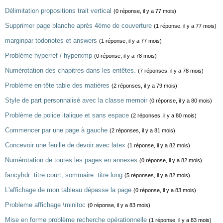
Délimitation propositions trait vertical
(0 réponse, il y a 77 mois)
Supprimer page blanche après 4ème de couverture
(1 réponse, il y a 77 mois)
marginpar todonotes et answers
(1 réponse, il y a 77 mois)
Problème hyperref / hyperxmp
(0 réponse, il y a 78 mois)
Numérotation des chapitres dans les entêtes.
(7 réponses, il y a 78 mois)
Problème en-tête table des matières
(2 réponses, il y a 79 mois)
Style de part personnalisé avec la classe memoir
(0 réponse, il y a 80 mois)
Problème de police italique et sans espace
(2 réponses, il y a 80 mois)
Commencer par une page à gauche
(2 réponses, il y a 81 mois)
Concevoir une feuille de devoir avec latex
(1 réponse, il y a 82 mois)
Numérotation de toutes les pages en annexes
(0 réponse, il y a 82 mois)
fancyhdr: titre court, sommaire: titre long
(5 réponses, il y a 82 mois)
L'affichage de mon tableau dépasse la page
(0 réponse, il y a 83 mois)
Probleme affichage \minitoc
(0 réponse, il y a 83 mois)
Mise en forme problème recherche opérationnelle
(1 réponse, il y a 83 mois)