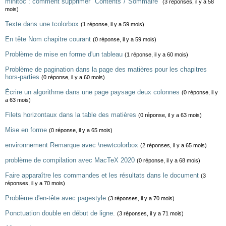
minitoc : comment supprimer "Contents"/"Sommaire"
(3 réponses, il y a 58
mois)
Texte dans une tcolorbox
(1 réponse, il y a 59 mois)
En tête Nom chapitre courant
(0 réponse, il y a 59 mois)
Problème de mise en forme d'un tableau
(1 réponse, il y a 60 mois)
Problème de pagination dans la page des matières pour les chapitres
hors-parties
(0 réponse, il y a 60 mois)
Écrire un algorithme dans une page paysage deux colonnes
(0 réponse, il y
a 63 mois)
Filets horizontaux dans la table des matières
(0 réponse, il y a 63 mois)
Mise en forme
(0 réponse, il y a 65 mois)
environnement Remarque avec \newtcolorbox
(2 réponses, il y a 65 mois)
problème de compilation avec MacTeX 2020
(0 réponse, il y a 68 mois)
Faire apparaître les commandes et les résultats dans le document
(3
réponses, il y a 70 mois)
Problème d'en-tête avec pagestyle
(3 réponses, il y a 70 mois)
Ponctuation double en début de ligne.
(3 réponses, il y a 71 mois)