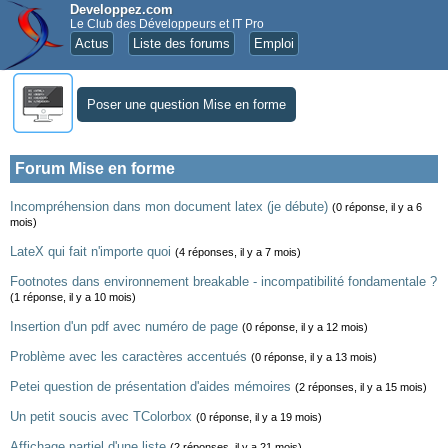
Developpez.com
Le Club des Développeurs et IT Pro
Actus
Liste des forums
Emploi
Poser une question Mise en forme
Forum Mise en forme
Incompréhension dans mon document latex (je débute)
(0 réponse, il y a 6
mois)
LateX qui fait n'importe quoi
(4 réponses, il y a 7 mois)
Footnotes dans environnement breakable - incompatibilité fondamentale ?
(1 réponse, il y a 10 mois)
Insertion d'un pdf avec numéro de page
(0 réponse, il y a 12 mois)
Problème avec les caractères accentués
(0 réponse, il y a 13 mois)
Petei question de présentation d'aides mémoires
(2 réponses, il y a 15 mois)
Un petit soucis avec TColorbox
(0 réponse, il y a 19 mois)
Affichage partiel d'une liste
(2 réponses, il y a 21 mois)