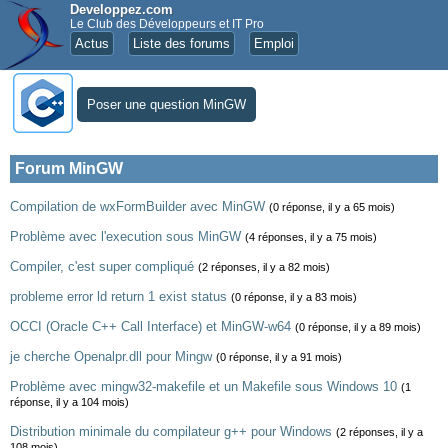
Developpez.com
Le Club des Développeurs et IT Pro
Actus
Liste des forums
Emploi
Poser une question MinGW
Forum MinGW
Compilation de wxFormBuilder avec MinGW
(0 réponse, il y a 65 mois)
Problème avec l'execution sous MinGW
(4 réponses, il y a 75 mois)
Compiler, c'est super compliqué
(2 réponses, il y a 82 mois)
probleme error ld return 1 exist status
(0 réponse, il y a 83 mois)
OCCI (Oracle C++ Call Interface) et MinGW-w64
(0 réponse, il y a 89 mois)
je cherche Openalpr.dll pour Mingw
(0 réponse, il y a 91 mois)
Problème avec mingw32-makefile et un Makefile sous Windows 10
(1
réponse, il y a 104 mois)
Distribution minimale du compilateur g++ pour Windows
(2 réponses, il y a
108 mois)