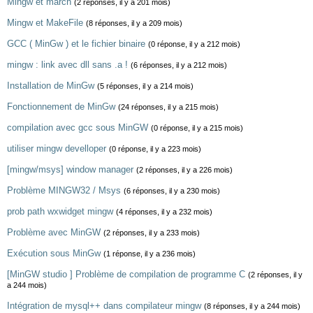
Mingw et march
(2 réponses, il y a 201 mois)
Mingw et MakeFile
(8 réponses, il y a 209 mois)
GCC ( MinGw ) et le fichier binaire
(0 réponse, il y a 212 mois)
mingw : link avec dll sans .a !
(6 réponses, il y a 212 mois)
Installation de MinGw
(5 réponses, il y a 214 mois)
Fonctionnement de MinGw
(24 réponses, il y a 215 mois)
compilation avec gcc sous MinGW
(0 réponse, il y a 215 mois)
utiliser mingw develloper
(0 réponse, il y a 223 mois)
[mingw/msys] window manager
(2 réponses, il y a 226 mois)
Problème MINGW32 / Msys
(6 réponses, il y a 230 mois)
prob path wxwidget mingw
(4 réponses, il y a 232 mois)
Problème avec MinGW
(2 réponses, il y a 233 mois)
Exécution sous MinGw
(1 réponse, il y a 236 mois)
[MinGW studio ] Problème de compilation de programme C
(2 réponses, il y
a 244 mois)
Intégration de mysql++ dans compilateur mingw
(8 réponses, il y a 244 mois)