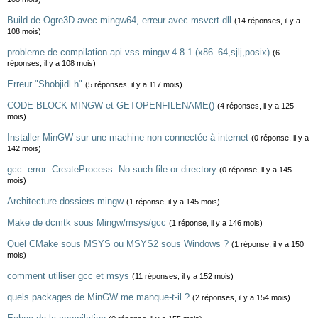
Build de Ogre3D avec mingw64, erreur avec msvcrt.dll
(14 réponses, il y a
108 mois)
probleme de compilation api vss mingw 4.8.1 (x86_64,sjlj,posix)
(6
réponses, il y a 108 mois)
Erreur "Shobjidl.h"
(5 réponses, il y a 117 mois)
CODE BLOCK MINGW et GETOPENFILENAME()
(4 réponses, il y a 125
mois)
Installer MinGW sur une machine non connectée à internet
(0 réponse, il y a
142 mois)
gcc: error: CreateProcess: No such file or directory
(0 réponse, il y a 145
mois)
Architecture dossiers mingw
(1 réponse, il y a 145 mois)
Make de dcmtk sous Mingw/msys/gcc
(1 réponse, il y a 146 mois)
Quel CMake sous MSYS ou MSYS2 sous Windows ?
(1 réponse, il y a 150
mois)
comment utiliser gcc et msys
(11 réponses, il y a 152 mois)
quels packages de MinGW me manque-t-il ?
(2 réponses, il y a 154 mois)