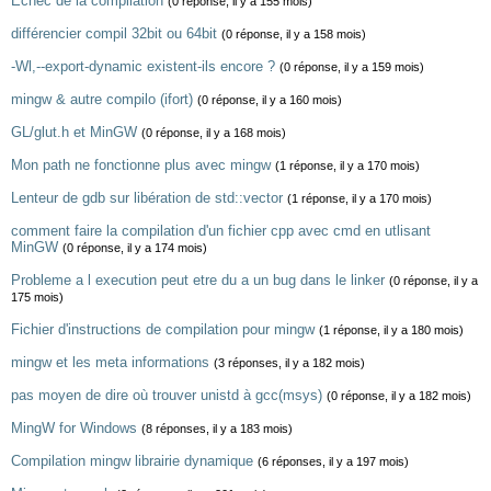
Echec de la compilation
(0 réponse, il y a 155 mois)
différencier compil 32bit ou 64bit
(0 réponse, il y a 158 mois)
-Wl,--export-dynamic existent-ils encore ?
(0 réponse, il y a 159 mois)
mingw & autre compilo (ifort)
(0 réponse, il y a 160 mois)
GL/glut.h et MinGW
(0 réponse, il y a 168 mois)
Mon path ne fonctionne plus avec mingw
(1 réponse, il y a 170 mois)
Lenteur de gdb sur libération de std::vector
(1 réponse, il y a 170 mois)
comment faire la compilation d'un fichier cpp avec cmd en utlisant
MinGW
(0 réponse, il y a 174 mois)
Probleme a l execution peut etre du a un bug dans le linker
(0 réponse, il y a
175 mois)
Fichier d'instructions de compilation pour mingw
(1 réponse, il y a 180 mois)
mingw et les meta informations
(3 réponses, il y a 182 mois)
pas moyen de dire où trouver unistd à gcc(msys)
(0 réponse, il y a 182 mois)
MingW for Windows
(8 réponses, il y a 183 mois)
Compilation mingw librairie dynamique
(6 réponses, il y a 197 mois)