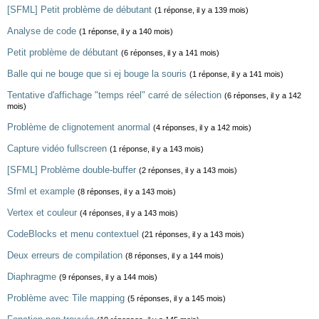
[SFML] Petit problème de débutant
(1 réponse, il y a 139 mois)
Analyse de code
(1 réponse, il y a 140 mois)
Petit problème de débutant
(6 réponses, il y a 141 mois)
Balle qui ne bouge que si ej bouge la souris
(1 réponse, il y a 141 mois)
Tentative d'affichage "temps réel" carré de sélection
(6 réponses, il y a 142
mois)
Problème de clignotement anormal
(4 réponses, il y a 142 mois)
Capture vidéo fullscreen
(1 réponse, il y a 143 mois)
[SFML] Problème double-buffer
(2 réponses, il y a 143 mois)
Sfml et example
(8 réponses, il y a 143 mois)
Vertex et couleur
(4 réponses, il y a 143 mois)
CodeBlocks et menu contextuel
(21 réponses, il y a 143 mois)
Deux erreurs de compilation
(8 réponses, il y a 144 mois)
Diaphragme
(9 réponses, il y a 144 mois)
Problème avec Tile mapping
(5 réponses, il y a 145 mois)