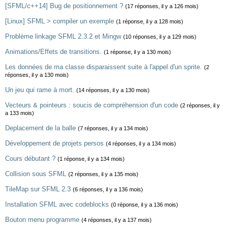
[SFML/c++14] Bug de positionnement ?
(17 réponses, il y a 126 mois)
[Linux] SFML > compiler un exemple
(1 réponse, il y a 128 mois)
Problème linkage SFML 2.3.2 et Mingw
(10 réponses, il y a 129 mois)
Animations/Effets de transitions.
(1 réponse, il y a 130 mois)
Les données de ma classe disparaissent suite à l'appel d'un sprite.
(2
réponses, il y a 130 mois)
Un jeu qui rame à mort.
(14 réponses, il y a 130 mois)
Vecteurs & pointeurs : soucis de compréhension d'un code
(2 réponses, il y
a 133 mois)
Deplacement de la balle
(7 réponses, il y a 134 mois)
Développement de projets persos
(4 réponses, il y a 134 mois)
Cours débutant ?
(1 réponse, il y a 134 mois)
Collision sous SFML
(2 réponses, il y a 135 mois)
TileMap sur SFML 2.3
(6 réponses, il y a 136 mois)
Installation SFML avec codeblocks
(0 réponse, il y a 136 mois)
Bouton menu programme
(4 réponses, il y a 137 mois)