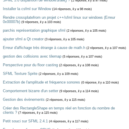
SFML 5.0 disparition de window.draw() ?
(1 réponse, il y a 97 mois)
Installer la csfml sur Window
(14 réponses, il y a 98 mois)
Rendre crossplatefrom un projet c++/sfml linux sur windows (Erreur
0x00007b)
(9 réponses, il y a 103 mois)
parchis représentation graphique sfml
(2 réponses, il y a 105 mois)
ajouter sfml a Qt creator
(3 réponses, il y a 105 mois)
Erreur d'affichage très étrange à cause de math.h
(2 réponses, il y a 107 mois)
gestion des collisions avec tilemap
(5 réponses, il y a 107 mois)
Perspective pour du floor casting
(2 réponses, il y a 108 mois)
SFML Texture Sprite
(2 réponses, il y a 109 mois)
Extraction de l'amplitude et fréquence sonores
(0 réponse, il y a 110 mois)
Comportement bizarre d'un setter
(9 réponses, il y a 114 mois)
Gestion des évènements
(2 réponses, il y a 115 mois)
Créer des RectangleShape en temps réel en fonction du nombre de
clients ?
(7 réponses, il y a 115 mois)
Petit souci sur SFML 2.4.1
(4 réponses, il y a 117 mois)