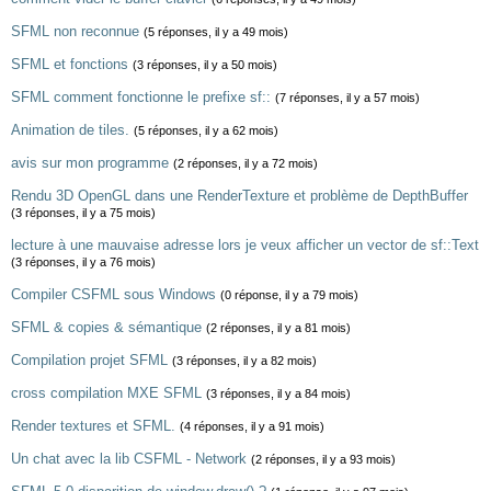
SFML non reconnue
(5 réponses, il y a 49 mois)
SFML et fonctions
(3 réponses, il y a 50 mois)
SFML comment fonctionne le prefixe sf::
(7 réponses, il y a 57 mois)
Animation de tiles.
(5 réponses, il y a 62 mois)
avis sur mon programme
(2 réponses, il y a 72 mois)
Rendu 3D OpenGL dans une RenderTexture et problème de DepthBuffer
(3 réponses, il y a 75 mois)
lecture à une mauvaise adresse lors je veux afficher un vector de sf::Text
(3 réponses, il y a 76 mois)
Compiler CSFML sous Windows
(0 réponse, il y a 79 mois)
SFML & copies & sémantique
(2 réponses, il y a 81 mois)
Compilation projet SFML
(3 réponses, il y a 82 mois)
cross compilation MXE SFML
(3 réponses, il y a 84 mois)
Render textures et SFML.
(4 réponses, il y a 91 mois)
Un chat avec la lib CSFML - Network
(2 réponses, il y a 93 mois)