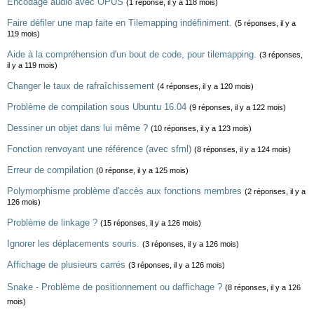
Encodage audio avec OPUS
(1 réponse, il y a 118 mois)
Faire défiler une map faite en Tilemapping indéfiniment.
(5 réponses, il y a
119 mois)
Aide à la compréhension d'un bout de code, pour tilemapping.
(3 réponses,
il y a 119 mois)
Changer le taux de rafraîchissement
(4 réponses, il y a 120 mois)
Problème de compilation sous Ubuntu 16.04
(9 réponses, il y a 122 mois)
Dessiner un objet dans lui même ?
(10 réponses, il y a 123 mois)
Fonction renvoyant une référence (avec sfml)
(8 réponses, il y a 124 mois)
Erreur de compilation
(0 réponse, il y a 125 mois)
Polymorphisme problème d'accès aux fonctions membres
(2 réponses, il y a
126 mois)
Problème de linkage ?
(15 réponses, il y a 126 mois)
Ignorer les déplacements souris.
(3 réponses, il y a 126 mois)
Affichage de plusieurs carrés
(3 réponses, il y a 126 mois)
Snake - Problème de positionnement ou daffichage ?
(8 réponses, il y a 126
mois)