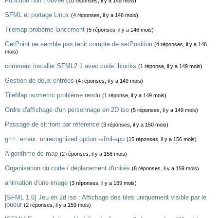
Fonction non trouvée
(10 réponses, il y a 145 mois)
SFML et portage Linux
(4 réponses, il y a 146 mois)
Tilemap probème lancement
(5 réponses, il y a 146 mois)
GetPoint ne semble pas tenir compte de setPosition
(4 réponses, il y a 148
mois)
comment installer SFML2.1 avec code::blocks
(1 réponse, il y a 149 mois)
Gestion de deux entrées
(4 réponses, il y a 149 mois)
TileMap isometric problème rendu
(1 réponse, il y a 149 mois)
Ordre d'affichage d'un personnage en 2D iso
(5 réponses, il y a 149 mois)
Passage de sf::font par référence
(3 réponses, il y a 150 mois)
g++: erreur: unrecognized option -sfml-app
(15 réponses, il y a 156 mois)
Algorithme de map
(2 réponses, il y a 158 mois)
Organisation du code / déplacement d'unités
(8 réponses, il y a 159 mois)
animation d'une image
(3 réponses, il y a 159 mois)
[SFML 1.6] Jeu en 2d iso : Affichage des tiles uniquement visible par le
joueur
(2 réponses, il y a 159 mois)