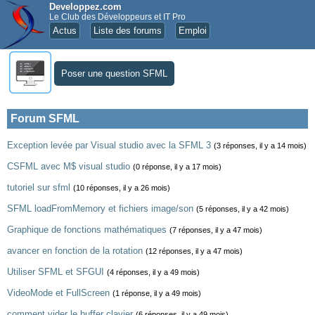
Developpez.com
Le Club des Développeurs et IT Pro
Actus
Liste des forums
Emploi
Poser une question SFML
Forum SFML
Exception levée par Visual studio avec la SFML 3
(3 réponses, il y a 14 mois)
CSFML avec M$ visual studio
(0 réponse, il y a 17 mois)
tutoriel sur sfml
(10 réponses, il y a 26 mois)
SFML loadFromMemory et fichiers image/son
(5 réponses, il y a 42 mois)
Graphique de fonctions mathématiques
(7 réponses, il y a 47 mois)
avancer en fonction de la rotation
(12 réponses, il y a 47 mois)
Utiliser SFML et SFGUI
(4 réponses, il y a 49 mois)
VideoMode et FullScreen
(1 réponse, il y a 49 mois)
comment vider le buffer clavier
(6 réponses, il y a 49 mois)