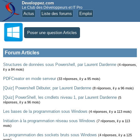
Developpez.com
Le Club des Développeurs et IT Pro
Actus
Liste des forums
Emploi
Poser une question Articles
Forum Articles
Structures de données sous Powershell, par Laurent Dardenne
(4 réponses,
il y a 84 mois)
PDFCreator en mode serveur
(33 réponses, il y a 95 mois)
[Quiz] Powershell Débuter, par Laurent Dardenne
(8 réponses, il y a 96 mois)
[Quiz] PowerShell, les cmdlets niveau 1, par Laurent Dardenne
(5
réponses, il y a 96 mois)
Les bases de la programmation sous Windows
(4 réponses, il y a 113 mois)
Initiation à la programmation réseau sous Windows
(7 réponses, il y a 113
mois)
La programmation des sockets bruts sous Windows
(4 réponses, il y a 125
mois)