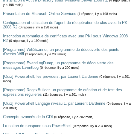
Installation d'Active Directory sous Windows Server 2008 R2
(4 réponses, il
y a 198 mois)
Présentation de Microsoft Online Services
(1 réponse, il y a 198 mois)
Configuration et utilisation de l'agent de récupération de clés avec la PKI
2008 R2
(0 réponse, il y a 198 mois)
Inscription automatique de certificats avec une PKI sous Windows 2008
R2
(0 réponse, il y a 199 mois)
[Programme] WifiScanner, un programme de découverte des points
d'accès Wifi
(3 réponses, il y a 200 mois)
[Programme] EventLogDump, un programme de découverte des
messages EventLog
(0 réponse, il y a 200 mois)
[Quiz] PowerShell, les providers, par Laurent Dardenne
(0 réponse, il y a 201
mois)
[Programme] RegexBuilder, un programme de création et de test des
expressions régulières
(11 réponses, il y a 201 mois)
[Quiz] PowerShell Langage niveau 1, par Laurent Dardenne
(0 réponse, il y a
201 mois)
Concepts avancés de la GDI
(0 réponse, il y a 202 mois)
La notion de runspace sous PowerShell
(0 réponse, il y a 204 mois)