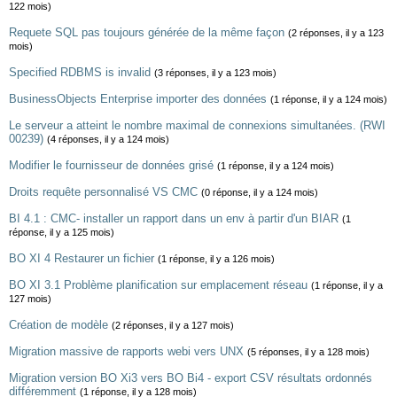
122 mois)
Requete SQL pas toujours générée de la même façon
(2 réponses, il y a 123
mois)
Specified RDBMS is invalid
(3 réponses, il y a 123 mois)
BusinessObjects Enterprise importer des données
(1 réponse, il y a 124 mois)
Le serveur a atteint le nombre maximal de connexions simultanées. (RWI
00239)
(4 réponses, il y a 124 mois)
Modifier le fournisseur de données grisé
(1 réponse, il y a 124 mois)
Droits requête personnalisé VS CMC
(0 réponse, il y a 124 mois)
BI 4.1 : CMC- installer un rapport dans un env à partir d'un BIAR
(1
réponse, il y a 125 mois)
BO XI 4 Restaurer un fichier
(1 réponse, il y a 126 mois)
BO XI 3.1 Problème planification sur emplacement réseau
(1 réponse, il y a
127 mois)
Création de modèle
(2 réponses, il y a 127 mois)
Migration massive de rapports webi vers UNX
(5 réponses, il y a 128 mois)
Migration version BO Xi3 vers BO Bi4 - export CSV résultats ordonnés
différemment
(1 réponse, il y a 128 mois)