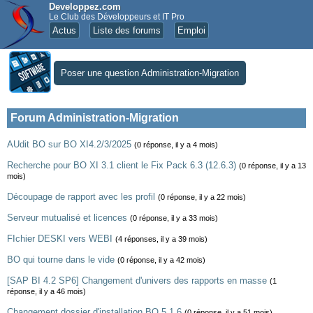
Developpez.com
Le Club des Développeurs et IT Pro
Actus
Liste des forums
Emploi
Poser une question Administration-Migration
Forum Administration-Migration
AUdit BO sur BO XI4.2/3/2025
(0 réponse, il y a 4 mois)
Recherche pour BO XI 3.1 client le Fix Pack 6.3 (12.6.3)
(0 réponse, il y a 13
mois)
Découpage de rapport avec les profil
(0 réponse, il y a 22 mois)
Serveur mutualisé et licences
(0 réponse, il y a 33 mois)
FIchier DESKI vers WEBI
(4 réponses, il y a 39 mois)
BO qui tourne dans le vide
(0 réponse, il y a 42 mois)
[SAP BI 4.2 SP6] Changement d'univers des rapports en masse
(1
réponse, il y a 46 mois)
Changement dossier d'installation BO 5.1.6
(0 réponse, il y a 51 mois)