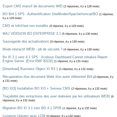
Export CMS massif de documents WID
(2 réponses, il y a 128 mois)
BO BI4.1 SP5 - Authentification SiteMinder/Apache/tomcat/BO
(1 réponse,
il y a 129 mois)
CMS et InfoView non installés
(0 réponse, il y a 129 mois)
MAJ VERSION BO ENTERPRISE 3.1
(5 réponses, il y a 130 mois)
Sauvegarde des actualisations
(0 réponse, il y a 130 mois)
Mode interactif WEBI - pb de sécurité ?
(4 réponses, il y a 130 mois)
Bo XI 3.1 vers 4.1 SP5 : Xcelsius Dashboard Cannot initialize Report
Engine Server. (Error:RWI 00226)
(1 réponse, il y a 131 mois)
[Download] Business Object XI R3.1
(1 réponse, il y a 131 mois)
Récuperation d'un document WebI d'un autre référentiel BI4
(2 réponses, il y
a 131 mois)
[BO XI3] Installation BO XI3 + Serveur CMS
(2 réponses, il y a 132 mois)
Traçabilité des extractions des user réalisées par les utilisateurs WEBI
(6
réponses, il y a 132 mois)
Migration BO XI 3.1 vers BO 4.1 SP05
(1 réponse, il y a 132 mois)
Livraison Univers avec LCM
(0 réponse, il y a 132 mois)