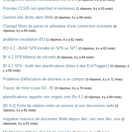
Provider CLSID not specified or erroneous
(1 réponse, il y a 53 mois)
Gestion des droits dans Webi
(0 réponse, il y a 56 mois)
Changer Mote de passe et utilisateur d'une connection existante
(0
réponse, il y a 59 mois)
problème installation BO
(1 réponse, il y a 61 mois)
BO 4.2 - BIAR SP8 installé en SP6 ou SP7
(0 réponse, il y a 63 mois)
BI 4.2 SP8 Matrice de sécurité
(0 réponse, il y a 64 mois)
BI 4.2 SP4 - Audit des planifications (liées à des Evt/Triggers)
(0 réponse, il
y a 66 mois)
Problème d'affectation de données à un compte
(0 réponse, il y a 71 mois)
Traces de mise a jour AD - BI
(0 réponse, il y a 76 mois)
plannifications rapports non migrés vers Bo 4.2
(0 réponse, il y a 80 mois)
[BI 4.2] Perte de relation entre un univers et ses documents webi
(0
réponse, il y a 81 mois)
migration massive de documets WebI depuis des .unv vers des .unx
(2
réponses, il y a 82 mois)