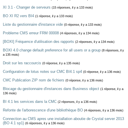
XI 3.1 - Changer de serveurs
(15 réponses, il y a 133 mois)
BO XI R2 vers BI4
(1 réponse, il y a 133 mois)
Liste du gestionnaire d'instance vide
(0 réponse, il y a 133 mois)
Probleme CMS erreur FRM 00008
(4 réponses, il y a 134 mois)
[BOXI] Fréquence d'utilisation des rapports
(2 réponses, il y a 134 mois)
BOXI 4.0 change default preference for all users or a group
(8 réponses, il y
a 135 mois)
Droit sur les raccourcis
(0 réponse, il y a 135 mois)
Configuration de lotus notes sur CMC BI4.1 sp4
(0 réponse, il y a 136 mois)
CMC Publication ZIP nom de fichiers
(0 réponse, il y a 136 mois)
Blocage du gestionnaire d'instances dans Business object
(1 réponse, il y a
136 mois)
BI 4.1 les services dans la CMC
(2 réponses, il y a 136 mois)
Refonte de l'arborescence d'une bibliothèque BO
(4 réponses, il y a 136 mois)
Connection au CMS apres une installation aboutie de Crystal server 2013
(BO 4.1 sp1)
(6 réponses, il y a 136 mois)