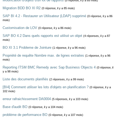
Modification d'objets d'un lot de rapports
(0 réponse, il y a 85 mois)
Migration BDD BO XI R2
(0 réponse, il y a 85 mois)
SAP BI 4.2 - Restaurer un Utilisateur (LDAP) supprimé
(0 réponse, il y a 86
mois)
Customisation de LOV
(0 réponse, il y a 86 mois)
SAP BO 4.2 Dans quels rapports est utilisé un objet
(4 réponses, il y a 87
mois)
BO XI 3.1 Probleme de Jointure
(1 réponse, il y a 96 mois)
Propriété de requête Nombre max. de lignes extraites
(1 réponse, il y a 96
mois)
Reporting ITSM BMC Remedy avec Sap Business Objects 4
(0 réponse, il
y a 98 mois)
Liste des documents planifiés
(2 réponses, il y a 99 mois)
[BI4] Comment utiliser les lots d'objets en planification ?
(0 réponse, il y a
102 mois)
erreur rafraichissement DA0004
(5 réponses, il y a 103 mois)
Base d'audit BO
(0 réponse, il y a 104 mois)
problème de performance BO
(0 réponse, il y a 107 mois)