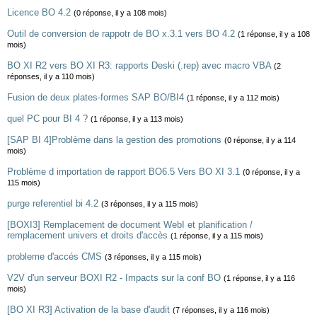
Licence BO 4.2
(0 réponse, il y a 108 mois)
Outil de conversion de rappotr de BO x.3.1 vers BO 4.2
(1 réponse, il y a 108
mois)
BO XI R2 vers BO XI R3: rapports Deski (.rep) avec macro VBA
(2
réponses, il y a 110 mois)
Fusion de deux plates-formes SAP BO/BI4
(1 réponse, il y a 112 mois)
quel PC pour BI 4 ?
(1 réponse, il y a 113 mois)
[SAP BI 4]Problème dans la gestion des promotions
(0 réponse, il y a 114
mois)
Problème d importation de rapport BO6.5 Vers BO XI 3.1
(0 réponse, il y a
115 mois)
purge referentiel bi 4.2
(3 réponses, il y a 115 mois)
[BOXI3] Remplacement de document WebI et planification /
remplacement univers et droits d'accès
(1 réponse, il y a 115 mois)
probleme d'accés CMS
(3 réponses, il y a 115 mois)
V2V d'un serveur BOXI R2 - Impacts sur la conf BO
(1 réponse, il y a 116
mois)
[BO XI R3] Activation de la base d'audit
(7 réponses, il y a 116 mois)