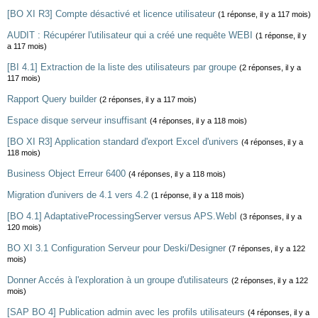
[BO XI R3] Compte désactivé et licence utilisateur
(1 réponse, il y a 117 mois)
AUDIT : Récupérer l'utilisateur qui a créé une requête WEBI
(1 réponse, il y
a 117 mois)
[BI 4.1] Extraction de la liste des utilisateurs par groupe
(2 réponses, il y a
117 mois)
Rapport Query builder
(2 réponses, il y a 117 mois)
Espace disque serveur insuffisant
(4 réponses, il y a 118 mois)
[BO XI R3] Application standard d'export Excel d'univers
(4 réponses, il y a
118 mois)
Business Object Erreur 6400
(4 réponses, il y a 118 mois)
Migration d'univers de 4.1 vers 4.2
(1 réponse, il y a 118 mois)
[BO 4.1] AdaptativeProcessingServer versus APS.WebI
(3 réponses, il y a
120 mois)
BO XI 3.1 Configuration Serveur pour Deski/Designer
(7 réponses, il y a 122
mois)
Donner Accés à l'exploration à un groupe d'utilisateurs
(2 réponses, il y a 122
mois)
[SAP BO 4] Publication admin avec les profils utilisateurs
(4 réponses, il y a